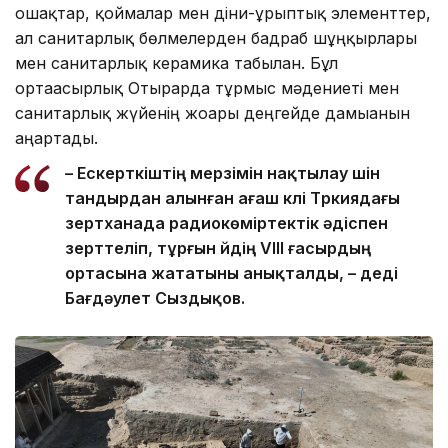
ошақтар, қоймалар мен діни-ғұрыптық элементтер,
ал санитарлық бөлмелерден бадраб шұңқырлары
мен санитарлық керамика табылған. Бұл
ортағасырлық Отырарда тұрмыс мәдениеті мен
санитарлық жүйенің жоғары деңгейде дамығанын
аңғартады.
– Ескерткіштің мерзімін нақтылау үшін
тандырдан алынған ағаш күлі Түркиядағы
зертханада радиокөміртектік әдіспен
зерттеліп, тұрғын үйдің VIII ғасырдың
ортасына жататыны анықталды, – деді
Бағдәулет Сыздықов.