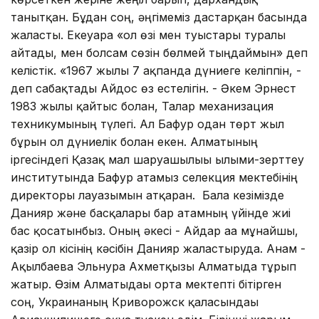
танытқан. Бұдан соң, әңгімеміз дастарқан басында
жалғасты. Екеуара «ол өзі мен туыстары туралы
айтады, мен болсам сөзін бөлмей тыңдаймын» деп
келістік. «1967 жылғы 7 ақпанда дүниеге келіппін, -
деп сабақтады Айдос өз естелігін. - Әкем Эрнест
1983 жылы қайтыс болған, Талғар механизация
техникумының түлегі. Ал Бағфур одан төрт жыл
бұрын ол дүниелік болған екен. Алматының
іргесіндегі Қазақ мал шаруашылығы ғылыми-зерттеу
институтында Бағфур атамыз селекция мектебінің
директоры лауазымын атқарған. Бала кезімізде
Данияр және басқалары бар атамның үйінде жиі
бас қосатынбыз. Оның әкесі - Айдар аға мұнайшы,
қазір ол кісінің кәсібін Данияр жалғастыруда. Анам -
Ақылбаева Эльнура Ахметқызы Алматыда тұрып
жатыр. Өзім Алматыдағы орта мектепті бітірген
соң, Украинаның Криворожск қаласындағы