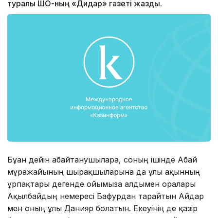
туралы ШҚО-ның «Дидар» газеті жазды.
Бұған дейін абайтанушыларға, соның ішінде Абай
мұражайының шырақшыларына да ұлы ақынның
ұрпақтары дегенде ойымызға алдымен оралары
Ақылбайдың немересі Бағфурдан тарайтын Айдар
мен оның ұлы Данияр болатын. Екеуінің де қазір