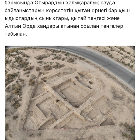
барысында Отырардың халықаралық сауда
байланыстарын көрсететін қытай өрнегі бар қыш
ыдыстардың сынықтары, қытай теңгесі және
Алтын Орда хандары атынан соғылған теңгелер
табылған.