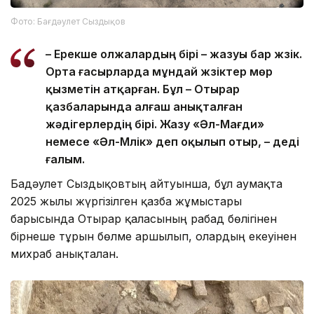
Фото: Бағдәулет Сыздықов
– Ерекше олжалардың бірі – жазуы бар жүзік.
Орта ғасырларда мұндай жүзіктер мөр
қызметін атқарған. Бұл – Отырар
қазбаларында алғаш анықталған
жәдігерлердің бірі. Жазу «Әл-Мағди»
немесе «Әл-Мүлік» деп оқылып отыр, – деді
ғалым.
Бағдәулет Сыздықовтың айтуынша, бұл аумақта
2025 жылы жүргізілген қазба жұмыстары
барысында Отырар қаласының рабад бөлігінен
бірнеше тұрғын бөлме аршылып, олардың екеуінен
михраб анықталған.