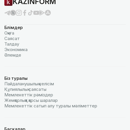
KAZINFORM
Бөлімдер
Оқиға
Саясат
Талдау
Экономика
Әлемде
Біз туралы
Пайдаланушылық келiciм
Құпиялылық саясаты
Мемлекеттік рәміздер
Жемқорлыққа қарсы шаралар
Мемлекеттік сатып алу туралы мәлiметтер
Басқалар