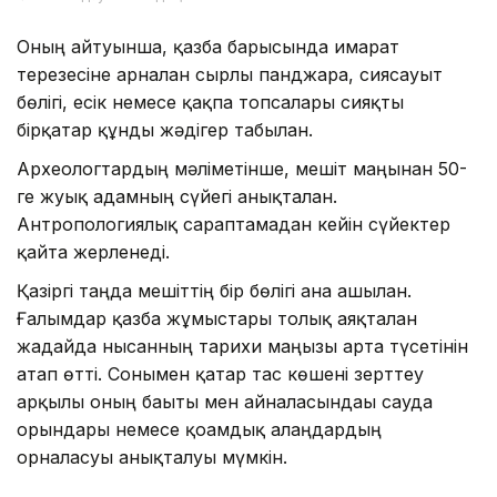
Оның айтуынша, қазба барысында ғимарат
терезесіне арналған сырлы панджара, сиясауыт
бөлігі, есік немесе қақпа топсалары сияқты
бірқатар құнды жәдігер табылған.
Археологтардың мәліметінше, мешіт маңынан 50-
ге жуық адамның сүйегі анықталған.
Антропологиялық сараптамадан кейін сүйектер
қайта жерленеді.
Қазіргі таңда мешіттің бір бөлігі ғана ашылған.
Ғалымдар қазба жұмыстары толық аяқталған
жағдайда нысанның тарихи маңызы арта түсетінін
атап өтті. Сонымен қатар тас көшені зерттеу
арқылы оның бағыты мен айналасындағы сауда
орындары немесе қоғамдық алаңдардың
орналасуы анықталуы мүмкін.