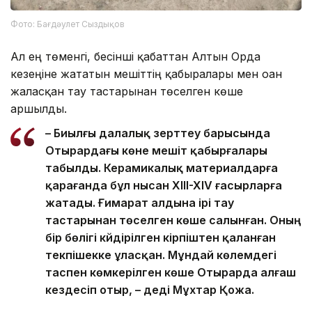
Фото: Бағдәулет Сыздықов
Ал ең төменгі, бесінші қабаттан Алтын Орда
кезеңіне жататын мешіттің қабырғалары мен оған
жалғасқан тау тастарынан төселген көше
аршылды.
– Биылғы далалық зерттеу барысында
Отырардағы көне мешіт қабырғалары
табылды. Керамикалық материалдарға
қарағанда бұл нысан XIII-XIV ғасырларға
жатады. Ғимарат алдына ірі тау
тастарынан төселген көше салынған. Оның
бір бөлігі күйдірілген кірпіштен қаланған
текпішекке ұласқан. Мұндай көлемдегі
таспен көмкерілген көше Отырарда алғаш
кездесіп отыр, – деді Мұхтар Қожа.