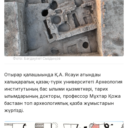
Фото: Бағдәулет Сыздықов
Отырар қалашығында Қ.А. Ясауи атындағы
халықаралық қазақ-түрік университеті Археология
институтының бас ғылыми қызметкері, тарих
ғылымдарының докторы, профессор Мұхтар Қожа
бастаған топ археологиялық қазба жұмыстарын
жүргізді.