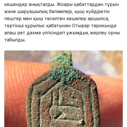
кешендер анықталды. Жоғарғы қабаттардан тұрғын
және шаруашылық бөлмелері, қыш күйдіретін
пештер мен қыш төселген көшелер аршылса,
төртінші құрылыс қабатынан Отырар тарихында
алғаш рет дахма үлгісіндегі ұжымдық жерлеу орны
табылды.