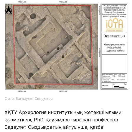
Фото: Бағдәулет Сыздықов
ХҚТУ Археология институтының жетекші ғылыми
қызметкері, PhD, қауымдастырылған профессор
Бағдәулет Сыздықовтың айтуынша, қазба