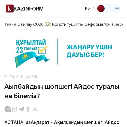
KAZINFORM
KZ
Сайлау-2026
Конституциялық реформа
Арнайы жо
Тренд:
04:30, 11 Шілде 2016
Ақылбайдың шөпшегі Айдос туралы
не білеміз?
АСТАНА. ҚазАқпарат - Ақылбайдың шөпшегі Айдос