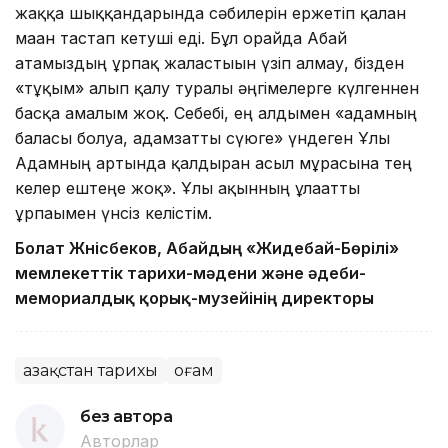
жаққа шыққандарында сәбилерін ержетіп қалған
маған тастап кетуші еді. Бұл орайда Абай
атамыздың ұрпақ жалғастығын үзіп алмау, бізден
«тұқым» алып қалу туралы әңгімелерге күлгеннен
басқа амалым жоқ. Себебі, ең алдымен «адамның
баласы болуға, адамзатты сүюге» үндеген Ұлы
Адамның артында қалдырған асыл мұрасына тең
келер ештеңе жоқ». Ұлы ақынның ұлағатты
ұрпағымен үнсіз келістім.
Болат Жүнісбеков, Абайдың «Жидебай-Бөрілі»
мемлекеттік тарихи-мәдени және әдеби-
мемориалдық қорық-музейінің директоры
Қазақстан тарихы
Қоғам
без автора
Авторлар