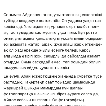
Сонымен Айдоспен оның ұлы атасының ескерткіші
түбінде кездесуге келіскенбіз. Ол уағдалы уақыттан
кешікпеді. Ұлы ақынның ұрпағын сырт келбетінен-
ақ тас тұғырдағы хас мүсінге ұқсаттым. Бұл ретте
оның ұлы ақынға қаншалықты ұқсайтынын оқырман
өзі ажырата жатар. Бірақ, жүзі алғаш жарқ еткенде-
ақ ол бізді ерекше жылы әсерге бөледі. Қарсы
алдымда өтірігі жоқ, сабырлы да байсалды азамат
отырды. Оның басқадай емес, тап осындай болып
шыққанына әбден қуанышты едім.
Ең әуелі, Абай ескерткішінің жанында суретке түсе
бастадық. Таңертеңгі сағат тоғыздар шамасында
жарқырай шыққан мамырдағы күн шапағы
фотоаппаратқа шағылысып, біраз әуреге салса да,
Айдос қабағын шытпады. Ол фотографтың
көрсеткен жеріне жеңіл барып, дархандық