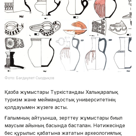
Фото: Бағдәулет Сыздықов
Қазба жұмыстары Түркістандағы Халықаралық
туризм және меймандостық университетінің
қолдауымен жүзеге асты.
Ғалымның айтуынша, зерттеу жұмыстары биыл
маусым айының басында басталған. Нәтижесінде
бес құрылыс қабатына жататын археологиялық