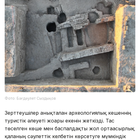
Фото: Бағдәулет Сыздықов
Зерттеушілер анықталған археологиялық кешеннің
туристік әлеуеті жоғары екенін жеткізді. Тас
төселген көше мен баспалдақты жол ортағасырлық
қаланың сәулеттік келбетін көрсетуге мүмкіндік