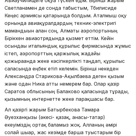
Авиаучилищеге оқуға түскен едім. Бірінші жарым
Светланамен де сонда табыстым, Тбилисиде
Кеңес армиясы қатарында болдым. Аталмыш оқу
орнында авиақұралдардың техник-электригі
мамандығын алған соң, Алматы аэропортының
Біріккен авиаотрядында қызмет еттім. Кейін
осындағы итальяндық құрылыс фирмасында жұмыс
істеп, аэропорттың қаржылық жағдайы
қожырағанда жеке кәсіпкерлікті таңдап, құрылыс
саласында еңбек етіп келемін. Бірінші некеден
Александра Старикова-Ақылбаева деген қызым
және одан Ника атты немерем бар. Олар қазір
Саратов облысының Балаково қаласында тұрады,
қызымның интернетте жеке парақшасы бар.
Ал қазіргі жарым Батырбекова Тамара
Әуезханқызы (әкесі- қазақ, анасы-татар)
екеуіміздің ортақ баламыз жоқ. Алланың әмірі
солай шығар, жас кезімде барша туыстарым бір