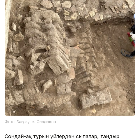
Фото: Бағдәулет Сыздықов
Сондай-ақ тұрғын үйлерден сыпалар, тандыр