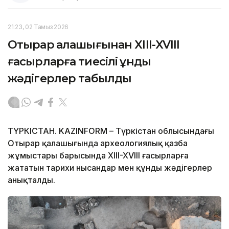
21:23, 02 Тамыз 2026
Отырар қалашығынан XIII-XVIII
ғасырларға тиесілі құнды
жәдігерлер табылды
ТҮРКІСТАН. KAZINFORM – Түркістан облысындағы
Отырар қалашығында археологиялық қазба
жұмыстары барысында XIII-XVIII ғасырларға
жататын тарихи нысандар мен құнды жәдігерлер
анықталды.