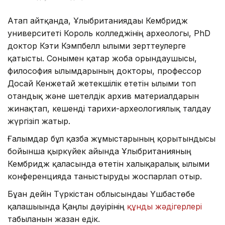
Атап айтқанда, Ұлыбританиядағы Кембридж
университеті Король колледжінің археологы, PhD
доктор Кэти Кэмпбелл ғылыми зерттеулерге
қатысты. Сонымен қатар жоба орындаушысы,
философия ғылымдарының докторы, профессор
Досай Кенжетай жетекшілік ететін ғылыми топ
отандық және шетелдік архив материалдарын
жинақтап, кешенді тарихи-археологиялық талдау
жүргізіп жатыр.
Ғалымдар бұл қазба жұмыстарының қорытындысы
бойынша қыркүйек айында Ұлыбританияның
Кембридж қаласында өтетін халықаралық ғылыми
конференцияда таныстыруды жоспарлап отыр.
Бұған дейін Түркістан облысындағы Үшбастөбе
қалашығында Қаңлы дәуірінің
құнды жәдігерлері
табылғанын жазған едік.