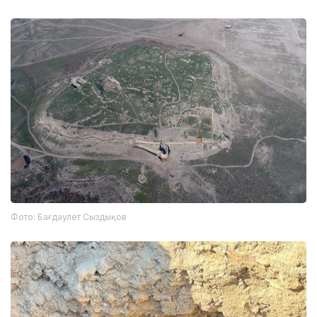
Фото: Бағдәулет Сыздықов