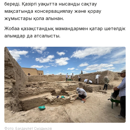
береді. Қазіргі уақытта нысанды сақтау
мақсатында консервациялау және қорғау
жұмыстары қолға алынған.
Жобаға қазақстандық мамандармен қатар шетелдік
ғалымдар да атсалысты.
Фото: Бағдәулет Сыздықов