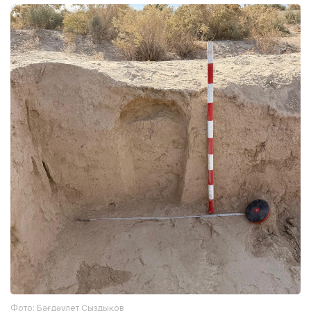
Фото: Бағдәулет Сыздықов