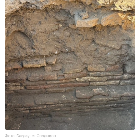
Фото: Бағдәулет Сыздықов