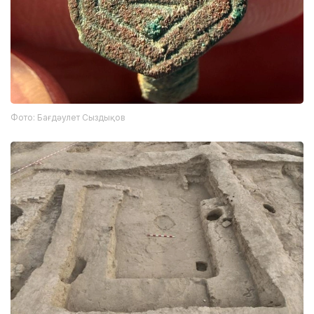
Фото: Бағдәулет Сыздықов