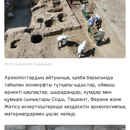
Фото: Бағдәулет Сыздықов
Археологтардың айтуынша, қазба барысында
табылған зооморфты тұтқалы ыдыстар, оймыш
өрнекті қақпақтар, шырағдандар, хумдар мен
құмыра сынықтары Соғды, Ташкент, Ферғана және
Жетісу ескерткіштерінде кездесетін археологиялық
материалдармен ұқсас келеді.