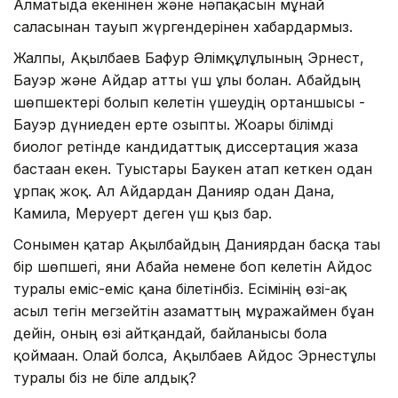
Алматыда екенінен және нәпақасын мұнай
саласынан тауып жүргендерінен хабардармыз.
Жалпы, Ақылбаев Бағфур Әлімқұлұлының Эрнест,
Бауэр және Айдар атты үш ұлы болған. Абайдың
шөпшектері болып келетін үшеудің ортаншысы -
Бауэр дүниеден ерте озыпты. Жоғары білімді
биолог ретінде кандидаттық диссертация жаза
бастаған екен. Туыстары Баукен атап кеткен одан
ұрпақ жоқ. Ал Айдардан Данияр одан Дана,
Камила, Меруерт деген үш қыз бар.
Сонымен қатар Ақылбайдың Даниярдан басқа тағы
бір шөпшегі, яғни Абайға немене боп келетін Айдос
туралы еміс-еміс қана білетінбіз. Есімінің өзі-ақ
асыл тегін мегзейтін азаматтың мұражаймен бұған
дейін, оның өзі айтқандай, байланысы бола
қоймаған. Олай болса, Ақылбаев Айдос Эрнестұлы
туралы біз не біле алдық?