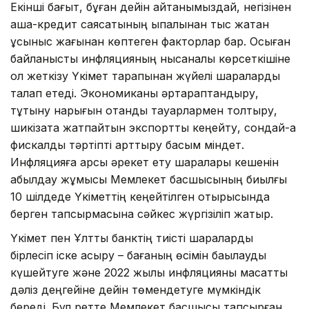
Екінші бағыт, бұған дейін айтқанымыздай, негізінен
ақша-кредит саясатының ықпалынан тыс жатқан
ұсыныс жағынан көптеген факторлар бар. Осыған
байланысты инфляцияның нысаналы көрсеткішіне
қол жеткізу Үкімет тарапынан жүйелі шараларды
талап етеді. Экономиканы әртараптандыру,
тұтыну нарығын отандық тауарлармен толтыру,
шикізатқа жатпайтын экспортты кеңейту, сондай-ақ
фискалдық тәртіпті арттыру басым міндет.
Инфляцияға қарсы әрекет ету шаралары кешенін
қабылдау жұмысы Мемлекет басшысының биылғы
10 шілдеде Үкіметтің кеңейтілген отырысында
берген тапсырмасына сәйкес жүргізіліп жатыр.
Үкімет пен Ұлттық банктің тиісті шараларды
бірлесіп іске асыру – бағаның өсімін бақылауды
күшейтуге және 2022 жылы инфляцияны мақсатты
дәліз деңгейіне дейін төмендетуге мүмкіндік
береді. Бұл ретте Мемлекет басшысы тапсырған