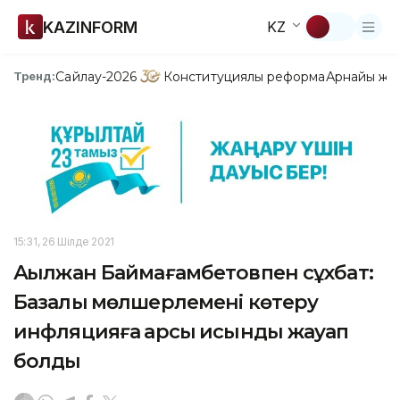
KAZINFORM
KZ
Сайлау-2026
Конституциялық реформа
Арнайы жо
Тренд:
15:31, 26 Шілде 2021
Ақылжан Баймағамбетовпен сұхбат:
Базалық мөлшерлемені көтеру
инфляцияға қарсы қисынды жауап
болды