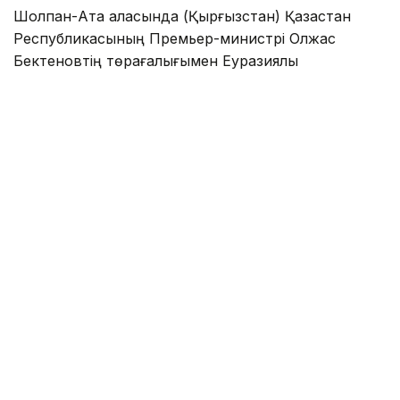
Шолпан-Ата қаласында (Қырғызстан) Қазақстан
Республикасының Премьер-министрі Олжас
Бектеновтің төрағалығымен Еуразиялық
үкіметаралық кеңестің шағын құрамдағы отырысы
өтті.
Жиынға Армения, Беларусь премьер-министрлері,
Қырғызстан Министрлер кабинетінің төрағасы —
Президент Әкімшілігінің басшысы, Ресей
Федерациясы Үкіметінің төрағасы, Еуразиялық
экономикалық комиссия алқасының төрағасы
қатысты.