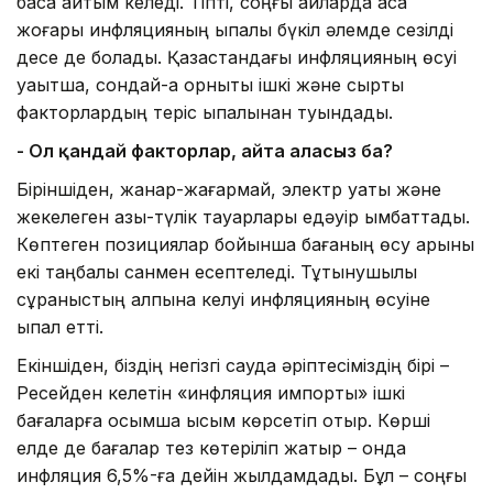
баса айтқым келеді. Тіпті, соңғы айларда аса
жоғары инфляцияның ықпалы бүкіл әлемде сезілді
десе де болады. Қазақстандағы инфляцияның өсуі
уақытша, сондай-ақ орнықты ішкі және сыртқы
факторлардың теріс ықпалынан туындады.
- Ол қандай факторлар, айта аласыз ба?
Біріншіден, жанар-жағармай, электр қуаты және
жекелеген азық-түлік тауарлары едәуір қымбаттады.
Көптеген позициялар бойынша бағаның өсу қарқыны
екі таңбалы санмен есептеледі. Тұтынушылық
сұраныстың қалпына келуі инфляцияның өсуіне
ықпал етті.
Екіншіден, біздің негізгі сауда әріптесіміздің бірі –
Ресейден келетін «инфляция импорты» ішкі
бағаларға қосымша қысым көрсетіп отыр. Көрші
елде де бағалар тез көтеріліп жатыр – онда
инфляция 6,5%-ға дейін жылдамдады. Бұл – соңғы