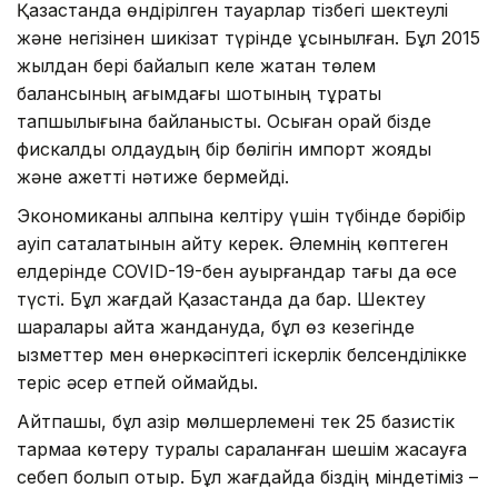
Қазақстанда өндірілген тауарлар тізбегі шектеулі
және негізінен шикізат түрінде ұсынылған. Бұл 2015
жылдан бері байқалып келе жатқан төлем
балансының ағымдағы шотының тұрақты
тапшылығына байланысты. Осыған орай бізде
фискалдық қолдаудың бір бөлігін импорт жояды
және қажетті нәтиже бермейді.
Экономиканы қалпына келтіру үшін түбінде бәрібір
қауіп сақталатынын айту керек. Әлемнің көптеген
елдерінде COVID-19-бен ауырғандар тағы да өсе
түсті. Бұл жағдай Қазақстанда да бар. Шектеу
шаралары қайта жандануда, бұл өз кезегінде
қызметтер мен өнеркәсіптегі іскерлік белсенділікке
теріс әсер етпей қоймайды.
Айтпақшы, бұл қазір мөлшерлемені тек 25 базистік
тармаққа көтеру туралы сараланған шешім жасауға
себеп болып отыр. Бұл жағдайда біздің міндетіміз –