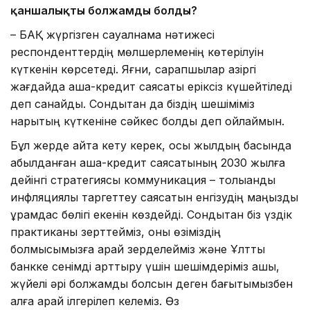
қаншалықты болжамды болды?
– БАҚ жүргізген сауалнама нәтижесі
респонденттердің мөлшерлеменің көтерілуін
күткенін көрсетеді. Яғни, сарапшылар қазіргі
жағдайда ақша-кредит саясаты еріксіз күшейтіледі
деп санайды. Сондықтан да біздің шешіміміз
нарықтың күткеніне сәйкес болды деп ойлаймын.
Бұл жерде айта кету керек, осы жылдың басында
қабылданған ақша-кредит саясатының 2030 жылға
дейінгі стратегиясы коммуникация – толыққанды
инфляциялық таргеттеу саясатын енгізудің маңызды
құрамдас бөлігі екенін көздейді. Сондықтан біз үздік
практиканы зерттейміз, оны өзіміздің
болмысымызға қарай зерделейміз және Ұлттық
банкке сенімді арттыру үшін шешімдеріміз ашық,
жүйелі әрі болжамды болсын деген бағытымызбен
алға қарай ілгерілеп келеміз. Өз