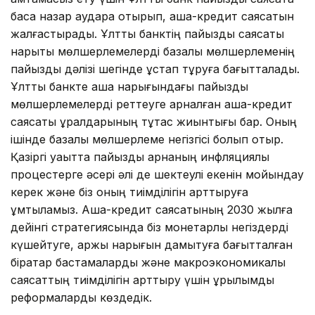
баса назар аудара отырып, ақша-кредит саясатын
жалғастырады. Ұлттық банктің пайыздық саясаты
нарықтық мөлшерлемелерді базалық мөлшерлеменің
пайыздық дәлізі шегінде ұстап тұруға бағытталады.
Ұлттық банкте ақша нарығындағы пайыздық
мөлшерлемелерді реттеуге арналған ақша-кредит
саясаты құралдарының тұтас жиынтығы бар. Оның
ішінде базалық мөлшерлеме негізгісі болып отыр.
Қазіргі уақытта пайыздық арнаның инфляциялық
процестерге әсері әлі де шектеулі екенін мойындау
керек және біз оның тиімділігін арттыруға
ұмтыламыз. Ақша-кредит саясатының 2030 жылға
дейінгі стратегиясында біз монетарлық негіздерді
күшейтуге, қаржы нарығын дамытуға бағытталған
бірқатар бастамаларды және макроэкономикалық
саясаттың тиімділігін арттыру үшін құрылымдық
реформаларды көздедік.