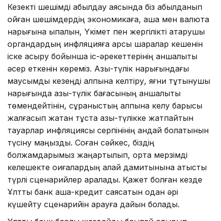
Кезекті шешімді қабылдау аясында біз қабылданып
қойған шешімдердің экономикаға, ақша мен валюта
нарығына ықпалын, Үкімет пен жергілікті атқарушы
органдардың инфляцияға қарсы шаралар кешенін
іске асыру бойынша іс-әрекеттерінің қаншалықты
әсер еткенін көреміз. Азық-түлік нарығындағы
маусымдық кезеңді қалпына келтіру, яғни тұтынушы
нарығында азық-түлік бағасының қаншалықты
төмендейтінін, сұраныстың қалпына келу барысы
жалғасып жатқан тұста азық-түлікке жатпайтын
тауарлар инфляциясы серпінінің қандай болатынын
түсіну маңызды. Соған сәйкес, біздің
болжамдарымыз жаңартылып, орта мерзімді
келешекте оқиғалардың қалай дамитынына қатысты
түрлі сценарийлер қаралады. Қажет болған кезде
Ұлттық банк ақша-кредит саясатын одан әрі
күшейту сценарийін қарауға дайын болады.