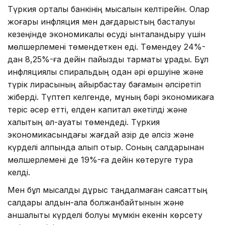
Түркия орталық банкінің мысалын келтірейін. Олар
жоғары инфляция мен дағдарыстың басталуы
кезеңінде экономикалық өсуді ынталандыру үшін
мөлшерлемені төмендеткен еді. Төмендеу 24%-
дан 8,25%-ға дейін пайыздық тармақты құрады. Бұл
инфляциялық спиральдың одан әрі өршуіне және
түрік лирасының айырбастау бағамын әлсіретіп
жіберді. Түптеп келгенде, мұның бәрі экономикаға
теріс әсер етті, елден капитал әкетілді және
халықтың әл-ауқаты төмендеді. Түркия
экономикасындағы жағдай қазір де әлсіз және
күрделі қалпында қалып отыр. Соның салдарынан
мөлшерлемені де 19%-ға дейін көтеруге тура
келді.
Мен бұл мысалды дұрыс таңдалмаған саясаттың
салдары алдын-ала болжанбайтынын және
қаншалықты күрделі болуы мүмкін екенін көрсету