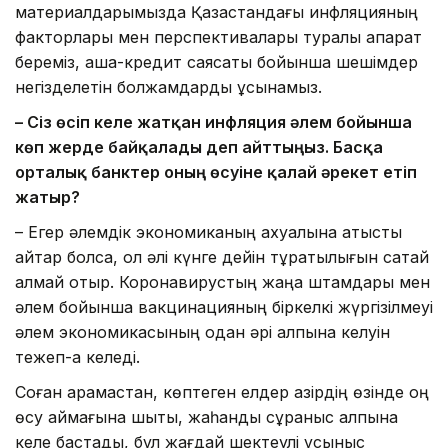
материалдарымызда Қазақстандағы инфляцияның
факторлары мен перспективалары туралы ақпарат
береміз, ақша-кредит саясаты бойынша шешімдер
негізделетін болжамдарды ұсынамыз.
– Сіз өсіп келе жатқан инфляция әлем бойынша
көп жерде байқалады деп айттыңыз. Басқа
орталық банктер оның өсуіне қалай әрекет етіп
жатыр?
– Егер әлемдік экономиканың ахуалына қатысты
айтар болсақ, ол әлі күнге дейін тұрақтылығын сақтай
алмай отыр. Коронавирустың жаңа штамдары мен
әлем бойынша вакцинацияның біркелкі жүргізілмеуі
әлем экономикасының одан әрі қалпына келуін
тежеп-ақ келеді.
Соған қарамастан, көптеген елдер қазірдің өзінде оң
өсу аймағына шықты, жаһандық сұраныс қалпына
келе бастады, бұл жағдай шектеулі ұсыныс