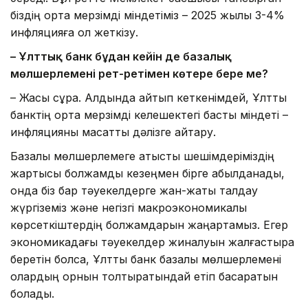
біздің орта мерзімді міндетіміз – 2025 жылы 3-4%
инфляцияға қол жеткізу.
– Ұлттық банк бұдан кейін де базалық
мөлшерлемені рет-ретімен көтере бере ме?
– Жақсы сұрақ. Алдында айтып кеткенімдей, Ұлттық
банктің орта мерзімді келешектегі басты міндеті –
инфляцияны мақсатты дәлізге қайтару.
Базалық мөлшерлемеге қатысты шешімдеріміздің
жартысы болжамды кезеңмен бірге қабылданады,
онда біз бар тәуекелдерге жан-жақты талдау
жүргіземіз және негізгі макроэкономикалық
көрсеткіштердің болжамдарын жаңартамыз. Егер
экономикадағы тәуекелдер жиналуын жалғастыра
беретін болса, Ұлттық банк базалық мөлшерлемені
олардың орнын толтыратындай етіп басқаратын
болады.