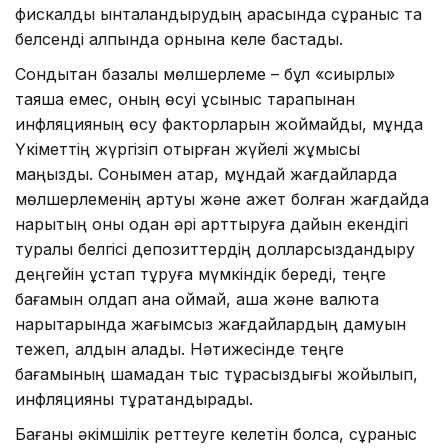
фискалдық ынталандырудың арқасында сұраныс та
белсенді қалпында орнына келе бастады.
Сондықтан базалық мөлшерлеме – бұл «сиқырлы»
таяқша емес, оның өсуі ұсыныс тарапынан
инфляцияның өсу факторларын жоймайды, мұнда
Үкіметтің жүргізіп отырған жүйелі жұмысы
маңызды. Сонымен қатар, мұндай жағдайларда
мөлшерлеменің артуы және қажет болған жағдайда
нарықтың оны одан әрі арттыруға дайын екендігі
туралы белгісі депозиттердің долларсыздандыру
деңгейін ұстап тұруға мүмкіндік береді, теңге
бағамын қолдап қана қоймай, ақша және валюта
нарықтарында жағымсыз жағдайлардың дамуын
тежеп, алдын алады. Нәтижесінде теңге
бағамының шамадан тыс тұрақсыздығы жойылып,
инфляцияны тұрақтандырады.
Бағаны әкімшілік реттеуге келетін болсақ, сұраныс