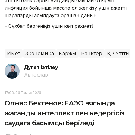
Ұлттық банк барлық жағдайды бақылай отырып,
инфляция бойынша мақсатқа қол жеткізу үшін қажетті
шараларды қабылдауға әрқашан дайын.
– Сұхбат бергеніңіз үшін көп рахмет!
Үкімет
Экономика
Қаржы
Банктер
ҚР Ұлттық 
Дәулет Ізтілеу
Авторлар
17:03, 06 Тамыз 2026
Олжас Бектенов: ЕАЭО аясында
жасанды интеллект пен кедергісіз
саудаға басымдық беріледі