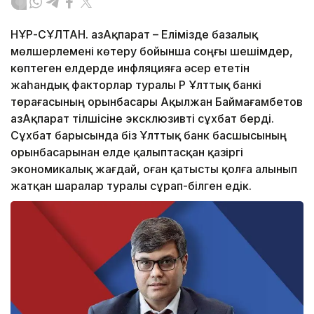
НҰР-СҰЛТАН. ҚазАқпарат – Елімізде базалық
мөлшерлемені көтеру бойынша соңғы шешімдер,
көптеген елдерде инфляцияға әсер ететін
жаһандық факторлар туралы ҚР Ұлттық банкі
төрағасының орынбасары Ақылжан Баймағамбетов
ҚазАқпарат тілшісіне эксклюзивті сұхбат берді.
Сұхбат барысында біз Ұлттық банк басшысының
орынбасарынан елде қалыптасқан қазіргі
экономикалық жағдай, оған қатысты қолға алынып
жатқан шаралар туралы сұрап-білген едік.