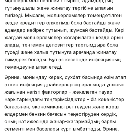
мөлшерлемені белгілей отырып, адамдардың
тұтынушылық және жинақтау тәртібіне ықпалын
тигізеді. Мысалы, мөлшерлемелер төмендетілген
кезде кредиттер қолжетімді бола бастайды және
адамдар көбірек тұтынып, жұмсай бастайды. Кері
жағдай мөлшерлемелер жоғарылаған кезде орын
алады, теңгемен депозиттер тартымдырақ бола
түседі және халыққа тұтынуға қарағанда жинақтау
тиімдірек болады. Бұл өз кезегінде инфляцияның
төмендеуіне ықпал етеді.
Әрине, мойындау керек, сұхбат басында өзім атап
өткен инфляция драйверлерінің арасында ұсыныс
жағынан негізгі факторлар – жекелеген тауар
нарықтарындағы теңгерімсіздіктер – біз көкөністер
бағасынан, экономиканы реттеуден және көрші
елдермен бензин бағасын теңестіруден көрдік,
оның нәтижесінде жанар-жағармайдың барлық
сегменті мен басқалары күрт қымбаттады. Әрине,