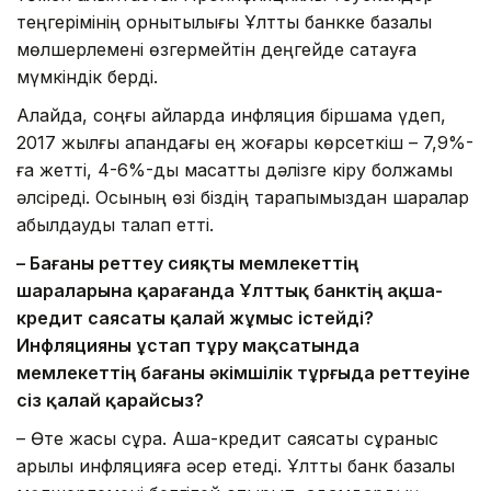
теңгерімінің орнықтылығы Ұлттық банкке базалық
мөлшерлемені өзгермейтін деңгейде сақтауға
мүмкіндік берді.
Алайда, соңғы айларда инфляция біршама үдеп,
2017 жылғы ақпандағы ең жоғары көрсеткіш – 7,9%-
ға жетті, 4-6%-дық мақсатты дәлізге кіру болжамы
әлсіреді. Осының өзі біздің тарапымыздан шаралар
қабылдауды талап етті.
– Бағаны реттеу сияқты мемлекеттің
шараларына қарағанда Ұлттық банктің ақша-
кредит саясаты қалай жұмыс істейді?
Инфляцияны ұстап тұру мақсатында
мемлекеттің бағаны әкімшілік тұрғыда реттеуіне
сіз қалай қарайсыз?
– Өте жақсы сұрақ. Ақша-кредит саясаты сұраныс
арқылы инфляцияға әсер етеді. Ұлттық банк базалық