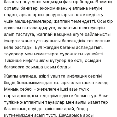
бағаның өсуі үшін маңызды фактор болды. Әлемнің
орталық банктері экономиканың қалпына келуін
қолдап, арзан қаржы ресурстарын қолжетімді ету
үшін мөлшерлемелерді жаппай төмендетті. Осы бір
қаржылық ынталандыруға, карантин шектеулерін
алып тастауға, жаппай вакцина егуге байланысты
іскерлік және тұтынушылық белсенділік тез қалпына
келе бастады. Бұл жағдай бағаны аспандатып,
тауарлар мен қызметтерге сұранысты күшейтті.
Тиісінше инфляциялық күтулер де өсті, осыдан
бағаларға қосымша қысым болды.
Жалпы алғанда, қазіргі уақытта инфляция серпіні
біздің болжамымыздан жоғары қалыптасып келеді.
Мұның себебі – жекелеген ішкі азық-түлік
нарықтарындағы теңгерімсіздікте болып тұр. Азық-
түлікке жатпайтын тауарлар мен ақылы қызметтер
бағасының өсуі де, өкінішке қарай, біздің
күткенімізден асып түсті. Дағдарысқа қарсы