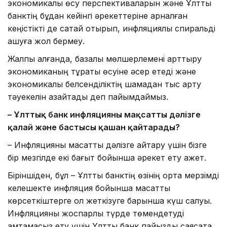
экономикалық өсу перспективаларын және Ұлттық
банктің бұдан кейінгі әрекеттеріне арналған
кеңістікті де сақтай отырып, инфляциялық спиральді
ашуға жол бермеу.
Жалпы алғанда, базалық мөлшерлемені арттыру
экономиканың тұрақты өсуіне әсер етеді және
экономикалық белсенділіктің шамадан тыс арту
тәуекелін азайтады деп пайымдаймыз.
– Ұлттық банк инфляцияны мақсатты дәлізге
қалай және бастысы қашан қайтарады?
– Инфляцияны мақсатты дәлізге қайтару үшін бізге
бір мезгілде екі бағыт бойынша әрекет ету қажет.
Біріншіден, бұл – Ұлттық банктің өзінің орта мерзімді
келешекте инфляция бойынша мақсатты
көрсеткіштерге қол жеткізуге барынша күш салуы.
Инфляцияны жоспарлы түрде төмендетуді
қамтамасыз ету үшін Ұлттық банк пайыздық саясатқа