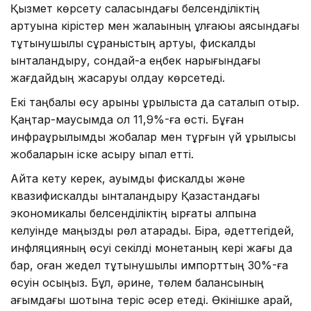
Қызмет көрсету саласындағы белсенділіктің
артуына кірістер мен жалақының ұлғаюы аясындағы
тұтынушылық сұраныстың артуы, фискалдық
ынталандыру, сондай-ақ еңбек нарығындағы
жағдайдың жақсаруы қолдау көрсетеді.
Екі таңбалы өсу қарқыны құрылыста да сақталып отыр.
Қаңтар-маусымда ол 11,9%-ға өсті. Бұған
инфрақұрылымдық жобалар мен тұрғын үй құрылысы
жобаларын іске асыру ықпал етті.
Айта кету керек, ауқымды фискалдық және
квазифискалдық ынталандыру Қазақстандағы
экономикалық белсенділіктің ырғақты қалпына
келуінде маңызды рөл атқарады. Бірақ, әдеттегідей,
инфляцияның өсуі секілді монетаның кері жағы да
бар, оған жедел тұтынушылық импорттың 30%-ға
өсуін қосыңыз. Бұл, әрине, төлем балансының
ағымдағы шотына теріс әсер етеді. Өкінішке қарай,