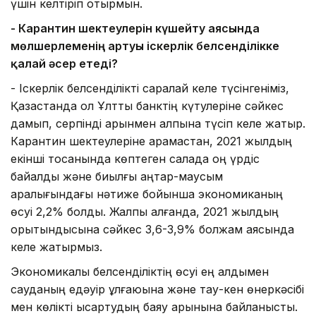
үшін келтіріп отырмын.
- Карантин шектеулерін күшейту аясында
мөлшерлеменің артуы іскерлік белсенділікке
қалай әсер етеді?
- Іскерлік белсенділікті саралай келе түсінгеніміз,
Қазақстанда ол Ұлттық банктің күтулеріне сәйкес
дамып, серпінді қарқынмен қалпына түсіп келе жатыр.
Карантин шектеулеріне қарамастан, 2021 жылдың
екінші тоқсанында көптеген салада оң үрдіс
байқалды және биылғы қаңтар-маусым
аралығындағы нәтиже бойынша экономиканың
өсуі 2,2% болды. Жалпы алғанда, 2021 жылдың
қорытындысына сәйкес 3,6-3,9% болжам аясында
келе жатырмыз.
Экономикалық белсенділіктің өсуі ең алдымен
сауданың едәуір ұлғаюына және тау-кен өнеркәсібі
мен көлікті қысқартудың баяу қарқынына байланысты.