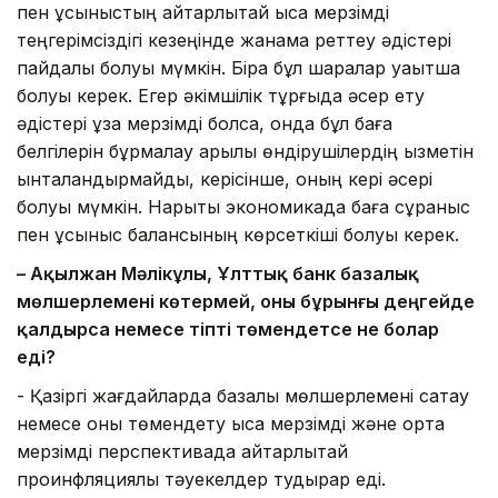
пен ұсыныстың айтарлықтай қысқа мерзімді
теңгерімсіздігі кезеңінде жанама реттеу әдістері
пайдалы болуы мүмкін. Бірақ бұл шаралар уақытша
болуы керек. Егер әкімшілік тұрғыда әсер ету
әдістері ұзақ мерзімді болса, онда бұл баға
белгілерін бұрмалау арқылы өндірушілердің қызметін
ынталандырмайды, керісінше, оның кері әсері
болуы мүмкін. Нарықтық экономикада баға сұраныс
пен ұсыныс балансының көрсеткіші болуы керек.
– Ақылжан Мәлікұлы, Ұлттық банк базалық
мөлшерлемені көтермей, оны бұрынғы деңгейде
қалдырса немесе тіпті төмендетсе не болар
еді?
- Қазіргі жағдайларда базалық мөлшерлемені сақтау
немесе оны төмендету қысқа мерзімді және орта
мерзімді перспективада айтарлықтай
проинфляциялық тәуекелдер тудырар еді.