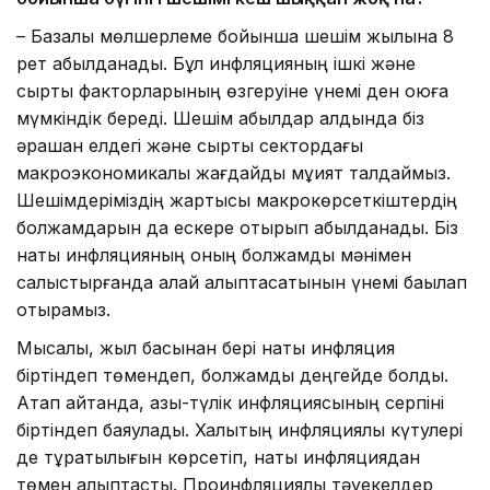
– Базалық мөлшерлеме бойынша шешім жылына 8
рет қабылданады. Бұл инфляцияның ішкі және
сыртқы факторларының өзгеруіне үнемі ден қоюға
мүмкіндік береді. Шешім қабылдар алдында біз
әрқашан елдегі және сыртқы сектордағы
макроэкономикалық жағдайды мұқият талдаймыз.
Шешімдеріміздің жартысы макрокөрсеткіштердің
болжамдарын да ескере отырып қабылданады. Біз
нақты инфляцияның оның болжамды мәнімен
салыстырғанда қалай қалыптасатынын үнемі бақылап
отырамыз.
Мысалы, жыл басынан бері нақты инфляция
біртіндеп төмендеп, болжамды деңгейде болды.
Атап айтқанда, азық-түлік инфляциясының серпіні
біртіндеп баяулады. Халықтың инфляциялық күтулері
де тұрақтылығын көрсетіп, нақты инфляциядан
төмен қалыптасты. Проинфляциялық тәуекелдер