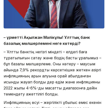
– Құрметті Ақылжан Мәлікұлы! Ұлттық банк
базалық мөлшерлемені неге көтерді?
– Ұлттық банктің негізгі міндеті – елдегі баға
тұрақтылығын сақтау және біздің басты құралымыз –
бұл базалық мөлшерлеме. Оны көтеру – маусым
айында 7,9% рекордтық көрсеткішке жеткен қазіргі
инфляцияның қарқын алуына орай қабылданған
қисынды жауап болды дер едім және инфляцияны
2022 жылы 4-6%-дық мақсатты диапазонға дейін
төмендету қажеттілігі болды.
Инфляцияның өсуі – жергілікті құбылыс емес екенін