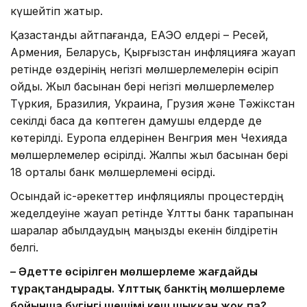
күшейтіп жатыр.
Қазақстанды айтпағанда, ЕАЭО елдері – Ресей,
Армения, Беларусь, Қырғызстан инфляцияға жауап
ретінде өздерінің негізгі мөлшерлемелерін өсіріп
қойды. Жыл басынан бері негізгі мөлшерлемелер
Түркия, Бразилия, Украина, Грузия және Тәжікстан
секілді басқа да көптеген дамушы елдерде де
көтерілді. Еуропа елдерінен Венгрия мен Чехияда
мөлшерлемелер өсірілді. Жалпы жыл басынан бері
18 орталық банк мөлшерлемені өсірді.
Осындай іс-әрекеттер инфляциялық процестердің
жеделдеуіне жауап ретінде Ұлттық банк тарапынан
шаралар қабылдаудың маңызды екенін білдіретін
белгі.
– Әдетте өсірілген мөлшерлеме жағдайды
тұрақтандырады. Ұлттық банктің мөлшерлеме
бойынша бүгінгі шешімі кеш шыққан жоқ па?