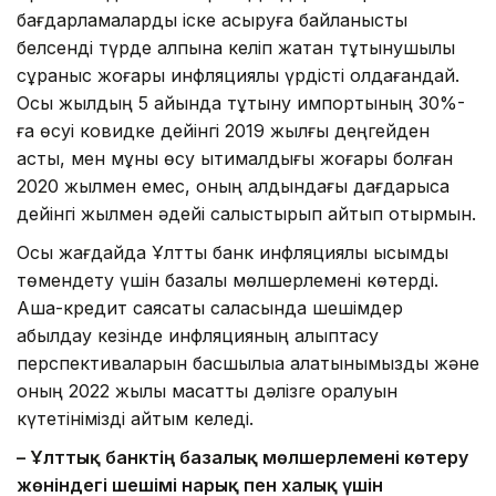
бағдарламаларды іске асыруға байланысты
белсенді түрде қалпына келіп жатқан тұтынушылық
сұраныс жоғары инфляциялық үрдісті қолдағандай.
Осы жылдың 5 айында тұтыну импортының 30%-
ға өсуі ковидке дейінгі 2019 жылғы деңгейден
асты, мен мұны өсу ықтималдығы жоғары болған
2020 жылмен емес, оның алдындағы дағдарысқа
дейінгі жылмен әдейі салыстырып айтып отырмын.
Осы жағдайда Ұлттық банк инфляциялық қысымды
төмендету үшін базалық мөлшерлемені көтерді.
Ақша-кредит саясаты саласында шешімдер
қабылдау кезінде инфляцияның қалыптасу
перспективаларын басшылыққа алатынымызды және
оның 2022 жылы мақсатты дәлізге оралуын
күтетінімізді айтқым келеді.
– Ұлттық банктің базалық мөлшерлемені көтеру
жөніндегі шешімі нарық пен халық үшін