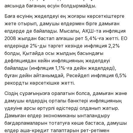
аясында бағаның өсуін болдырмайды.
Баға өсуінің жеделдеуі ең жоғары көрсеткіштерге
жете отырып, дамушы елдермен бірге дамыған
елдерде де байқалады. Мысалы, АҚШ-та инфляция
2008 жылдан бастап алғашқы рет 5,4%-ға жетті. ЕО
елдерінде 2%-дық таргет кезінде инфляция 2,2%
болды, Қытайда осы жылдың басындағы
дефляциядан кейін инфляцияның жеделдеуі
байқалады (инфляция 1,1%-ға дейін жеделдеді),
бұған дейін айтқанымдай, Ресейдегі инфляция 6,5%
рекордтық көрсеткішке жетті.
Сіздің сұрағыңызға оралатын болсақ, дамыған және
дамушы елдердің орталық банктері инфляцияның
үдеуіне қарсы әртүрлі әдістерді қолданып жатыр.
Дамыған елдер экономиканы ынталандыру
бағдарламаларын тоқтатуға көше бастаса, дамушы
елдер ақша-кредит талаптарын рет-ретімен