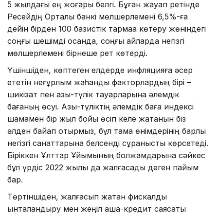
5 жылдағы ең жоғары белгі. Бұған жауап ретінде
Ресейдің Орталық банкі мөлшерлемені 6,5%-ға
дейін бірден 100 базистік тармаққа көтеру жөніндегі
соңғы шешімді қосқанда, соңғы айларда негізгі
мөлшерлемені бірнеше рет көтерді.
Үшіншіден, көптеген елдерде инфляцияға әсер
ететін неғұрлым жаһандық факторлардың бірі –
шикізат пен азық-түлік тауарларына әлемдік
бағаның өсуі. Азық-түліктің әлемдік баға индексі
шамамен бір жыл бойы өсіп келе жатқанын біз
әлден байқап отырмыз, бұл тамақ өнімдерінің барлық
негізгі санаттарына белсенді сұранысты көрсетеді.
Біріккен Ұлттар Ұйымының болжамдарына сәйкес
бұл үрдіс 2022 жылы да жалғасады деген пайым
бар.
Төртіншіден, жалғасып жатқан фискалдық
ынталандыру мен жеңіл ақша-кредит саясаты