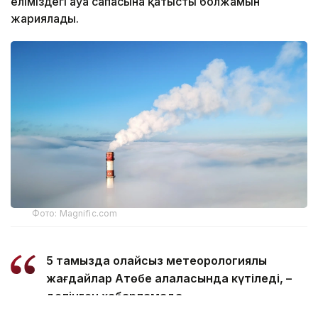
еліміздегі ауа сапасына қатысты болжамын
жариялады.
Фото: Magnific.com
5 тамызда қолайсыз метеорологиялық
жағдайлар Ақтөбе қалаласында күтіледі, –
делінген хабарламада.