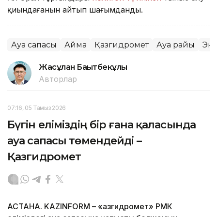
қиындағанын айтып шағымданды.
Ауа сапасы
Аймақ
Қазгидромет
Ауа райы
Эк
Жасұлан Бақытбекұлы
Авторлар
07:16, 05 Тамыз 2026
Бүгін еліміздің бір ғана қаласында
ауа сапасы төмендейді –
Қазгидромет
АСТАНА. KAZINFORM – «Қазгидромет» РМК