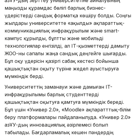
ҚазҰУ-дың зерттеу университетіне айналуының
маңызды құрамдас бөлігі барлық бизнес-
үдерістерді сандық форматқа көшіру болды. Соңғы
жылдары университетте «ақылды» ақпараттық-
коммуникациялық инфрақұрылым және smart-
кампус құрылды, бұлтты және мобильді
технологиялар енгізілді, ал ІТ-қызметтерді дамыту
ЖОО-ны сапалы жаңа сандық деңгейге шығарды.
Бұл оқу үдерісін қазіргі сабақ кестесі бойынша
қашықтықтан оқыту түріне жедел ауыстыруға
мүмкіндік берді.
Университеттің заманауи және дамыған IT-
инфрақұрылымы барлық студенттерді
қашықтықтан оқытуға қамтуға мүмкіндік береді.
Бұл үшін «Универ 2.0», «Moodle» ақпаратттық-білім
беру платформалары пайдаланылуда. «Универ 2.0»
ҚазҰУ-дың инновациялық әзірлемесі болып
табылады. Бағдарламалық кешен пәндердің