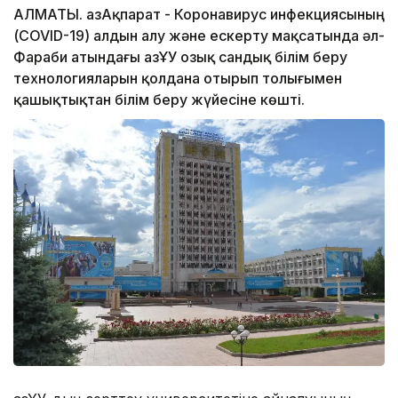
АЛМАТЫ. ҚазАқпарат - Коронавирус инфекциясының
(COVID-19) алдын алу және ескерту мақсатында әл-
Фараби атындағы ҚазҰУ озық сандық білім беру
технологияларын қолдана отырып толығымен
қашықтықтан білім беру жүйесіне көшті.