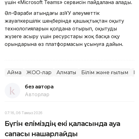
үшін «Microsoft Teams» сервисін пайдалана алады.
Әл-Фараби атындағы ҚазҰУ әлеуметтік
жауапкершілік шеңберінде қашықтықтан оқыту
технологияларын қолдана отырып, оқытуды
жүзеге асыру үшін ресурстары жоқ басқа оқу
орындарына өз платформасын ұсынуға дайын.
Аймақ
ЖОО-лар
Алматы
Білім және ғылым
К
без автора
Авторлар
07:16, 06 Тамыз 2026
Бүгін еліміздің екі қаласында ауа
сапасы нашарлайды