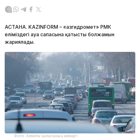
АСТАНА. KAZINFORM – «Қазгидромет» РМК
еліміздегі ауа сапасына қатысты болжамын
жариялады.
Фото: Алматы қаласының әкімдігі