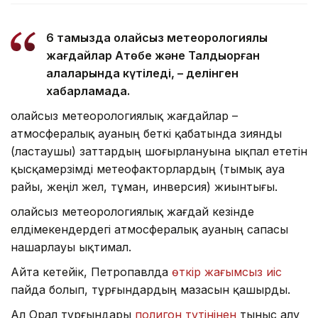
6 тамызда қолайсыз метеорологиялық
жағдайлар Ақтөбе және Талдықорған
қалаларында күтіледі, – делінген
хабарламада.
Қолайсыз метеорологиялық жағдайлар –
атмосфералық ауаның беткі қабатында зиянды
(ластаушы) заттардың шоғырлануына ықпал ететін
қысқамерзімді метеофакторлардың (тымық ауа
райы, жеңіл жел, тұман, инверсия) жиынтығы.
Қолайсыз метеорологиялық жағдай кезінде
елдімекендердегі атмосфералық ауаның сапасы
нашарлауы ықтимал.
Айта кетейік, Петропавлда
өткір жағымсыз иіс
пайда болып, тұрғындардың мазасын қашырды.
Ал Орал тұрғындары
полигон түтінінен
тыныс алу