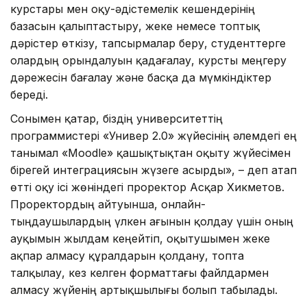
курстары мен оқу-әдістемелік кешендерінің
базасын қалыптастыру, жеке немесе топтық
дәрістер өткізу, тапсырмалар беру, студенттерге
олардың орындалуын қадағалау, курсты меңгеру
дәрежесін бағалау және басқа да мүмкіндіктер
береді.
Сонымен қатар, біздің университеттің
программистері «Универ 2.0» жүйесінің әлемдегі ең
танымал «Moodle» қашықтықтан оқыту жүйесімен
бірегей интеграциясын жүзеге асырды», – деп атап
өтті оқу ісі жөніндегі проректор Асқар Хикметов.
Проректордың айтуынша, онлайн-
тыңдаушылардың үлкен ағынын қолдау үшін оның
ауқымын жылдам кеңейтіп, оқытушымен жеке
ақпар алмасу құралдарын қолдану, топта
талқылау, кез келген форматтағы файлдармен
алмасу жүйенің артықшылығы болып табылады.