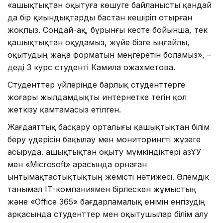
«Қашықтықтан оқытуға көшуге байланысты қандай
да бір қиындықтарды бастан кешіріп отырған
жоқпыз. Сондай-ақ, бұрынғы кесте бойынша, тек
қашықтықтан оқудамыз, жүйе бізге ыңғайлы,
оқытудың жаңа форматын меңгеретін боламыз», –
деді 3 курс студенті Камила Қожахметова.
Студенттер үйлерінде барлық студенттерге
жоғары жылдамдықты интернетке тегін қол
жеткізу қамтамасыз етілген.
Жағдаяттық басқару орталығы қашықтықтан білім
беру үдерісін бақылау мен мониторингті жүзеге
асыруда. Қашықтықтан оқыту мүмкіндіктері ҚазҰУ
мен «Microsoft» арасында орнаған
ынтымақтастықтықтың жемісті нәтижесі. Әлемдік
танымал IT-компаниямен бірлескен жұмыстың
және «Office 365» бағдарламалық өнімін енгізудің
арқасында студенттер мен оқытушылар білім алу