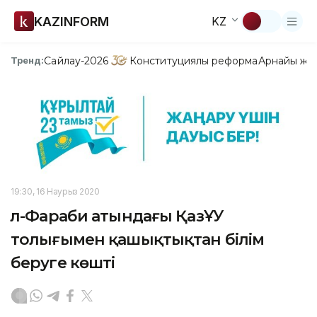
KAZINFORM
KZ
Сайлау-2026
Конституциялық реформа
Арнайы жо
Тренд:
19:30, 16 Наурыз 2020
Әл-Фараби атындағы ҚазҰУ
толығымен қашықтықтан білім
беруге көшті