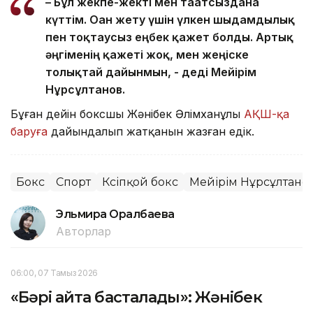
– Бұл жекпе-жекті мен тағатсыздана
күттім. Оған жету үшін үлкен шыдамдылық
пен тоқтаусыз еңбек қажет болды. Артық
әңгіменің қажеті жоқ, мен жеңіске
толықтай дайынмын, - деді Мейірім
Нұрсұлтанов.
Бұған дейін боксшы Жәнібек Әлімханұлы
АҚШ-қа
баруға
дайындалып жатқанын жазған едік.
Бокс
Спорт
Кәсіпқой бокс
Мейірім Нұрсұлтано
Эльмира Оралбаева
Авторлар
06:00, 07 Тамыз 2026
«Бәрі қайта басталады»: Жәнібек