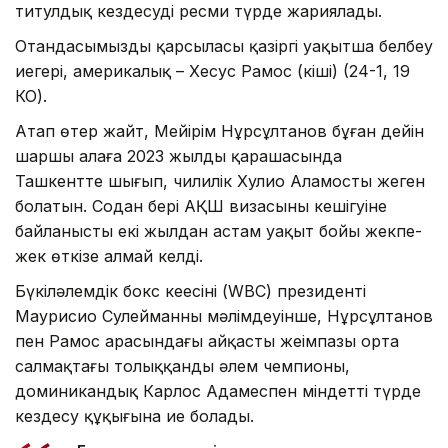
титулдық кездесуді ресми түрде жариялады.
Отандасымыздың қарсыласы қазіргі уақытша белбеу
иегері, америкалық – Хесус Рамос (кіші) (24-1, 19
КО).
Атап өтер жайт, Мейірім Нұрсұлтанов бұған дейін
шаршы алаңға 2023 жылдың қарашасында
Ташкентте шығып, чилилік Хулио Аламосты жеңген
болатын. Содан бері АҚШ визасының кешігуіне
байланысты екі жылдан астам уақыт бойы жекпе-
жек өткізе алмай келді.
Бүкіләлемдік бокс кеңесінің (WBC) президенті
Маурисио Сулейманның мәлімдеуінше, Нұрсұлтанов
пен Рамос арасындағы айқастың жеңімпазы орта
салмақтағы толыққанды әлем чемпионы,
доминикандық Карлос Адамеспен міндетті түрде
кездесу құқығына ие болады.