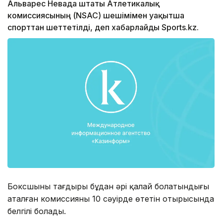
Альварес Невада штаты Атлетикалық
комиссиясының (NSAC) шешімімен уақытша
спорттан шеттетілді, деп хабарлайды Sports.kz.
Боксшының тағдыры бұдан әрі қалай болатындығы
аталған комиссияның 10 сәуірде өтетін отырысында
белгілі болады.