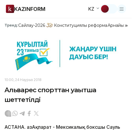
KAZINFORM
KZ
Сайлау-2026
Конституциялық реформа
Арнайы жо
Тренд:
10:00, 24 Наурыз 2018
Альварес спорттан уақытша
шеттетілді
АСТАНА. ҚазАқпарат - Мексикалық боксшы Сауль