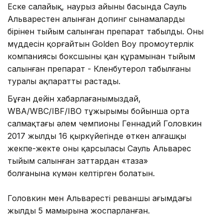
Еске салайық, наурыз айының басында Сауль
Альварестен алынған допинг сынамалардың
бірінен тыйым салынған препарат табылды. Оның
мүддесін қорғайтын Golden Boy промоутерлік
компаниясы боксшының қан құрамынан тыйым
салынған препарат - Кленбутерол табылғаны
туралы ақпаратты растады.
Бұған дейін хабарлағанымыздай,
WBA/WBC/IBF/IBO тұжырымы бойынша орта
салмақтағы әлем чемпионы Геннадий Головкин
2017 жылдың 16 қыркүйегінде өткен алғашқы
жекпе-жекте оның қарсыласы Сауль Альварес
тыйым салынған заттардан «таза»
болғанына күмән келтірген болатын.
Головкин мен Альварестің реваншы ағымдағы
жылдың 5 мамырына жоспарланған.