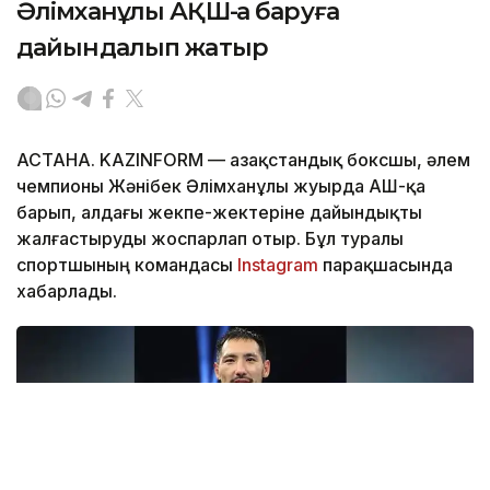
Әлімханұлы АҚШ-қа баруға
дайындалып жатыр
АСТАНА. KAZINFORM — Қазақстандық боксшы, әлем
чемпионы Жәнібек Әлімханұлы жуырда АҚШ-қа
барып, алдағы жекпе-жектеріне дайындықты
жалғастыруды жоспарлап отыр. Бұл туралы
спортшының командасы
Instagram
парақшасында
хабарлады.