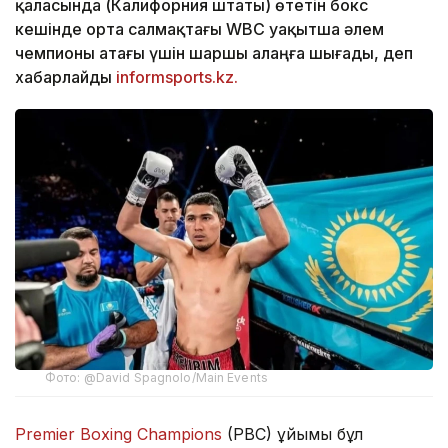
қаласында (Калифорния штаты) өтетін бокс
кешінде орта салмақтағы WBC уақытша әлем
чемпионы атағы үшін шаршы алаңға шығады, деп
хабарлайды
informsports.kz.
Фото: @David Spagnolo/Main Events
Premier Boxing Champions
(PBC) ұйымы бұл