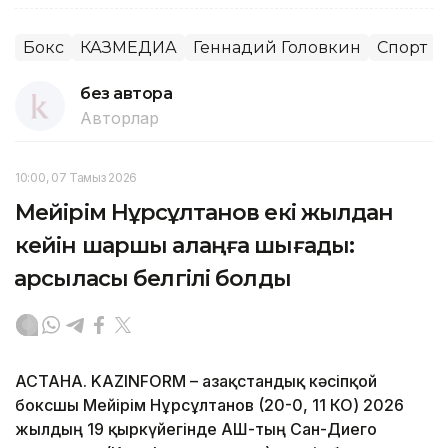
Бокс
КАЗМЕДИА
Геннадий Головкин
Спорт
без автора
Авторлар
10:00, 07 Тамыз 2026
Мейірім Нұрсұлтанов екі жылдан
кейін шаршы алаңға шығады:
қарсыласы белгілі болды
АСТАНА. KAZINFORM – Қазақстандық кәсіпқой
боксшы Мейірім Нұрсұлтанов (20-0, 11 КО) 2026
жылдың 19 қыркүйегінде АҚШ-тың Сан-Диего