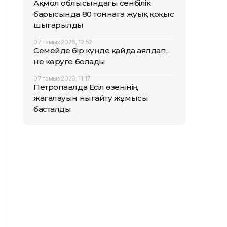
Ақмол облысындағы сенбілік
барысында 80 тоннаға жуық қоқыс
шығарылды
07 тамыз 2026, 12:52
Семейде бір күнде қайда аялдап,
не көруге болады
07 тамыз 2026, 11:17
Петропавлда Есіл өзенінің
жағалауын нығайту жұмысы
басталды