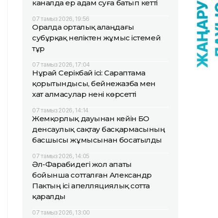
каналда ер адам суға батып кетті
07 тамыз 2026, 19:56
Оралда орталық алаңдағы
субұрқақ неліктен жұмыс істемей
тұр
07 тамыз 2026, 17:04
Нұрай Серікбай ісі: Сараптама
қорытындысы, бейнежазба мен
хат алмасулар нені көрсетті
07 тамыз 2026, 14:14
Жемқорлық дауынан кейін БҚО
денсаулық сақтау басқармасының
басшысы жұмысынан босатылды
07 тамыз 2026, 14:05
Әл-Фарабидегі жол апаты
бойынша сотталған Александр
Пактың ісі апелляциялық сотта
қаралды
07 тамыз 2026, 13:00