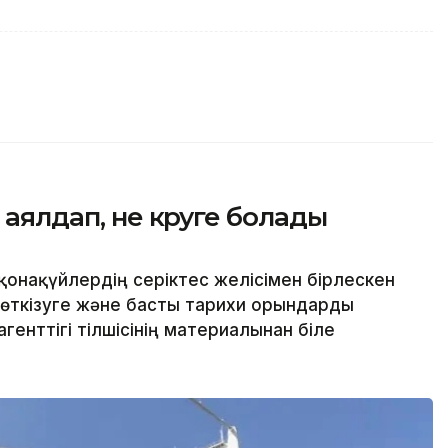
аялдап, не көруге болады
онақүйлердің серіктес желісімен бірлескен
 өткізуге және басты тарихи орындарды
генттігі тілшісінің материалынан біле