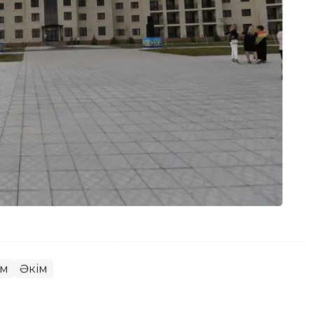
ам
Әкім