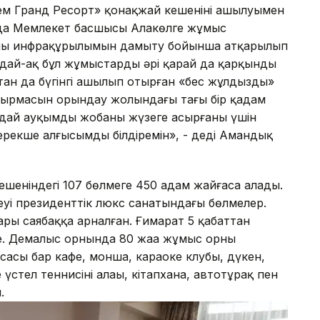
м Гранд Ресорт» қонақжай кешенінің ашылуымен
да Мемлекет басшысы Алакөлге жұмыс
ының инфрақұрылымын дамыту бойынша атқарылып
ндай-ақ бұл жұмыстарды әрі қарай да қарқынды
қтан да бүгінгі ашылып отырған «бес жұлдызды»
сырмасын орындау жолындағы тағы бір қадам
ндай ауқымды жобаны жүзеге асырғаны үшін
 ерекше алғысымды білдіремін», - деді Амандық
ешеніндегі 107 бөлмеге 450 адам жайғаса алады.
реуі президенттік люкс санатындағы бөлмелер.
тары саябаққа арналған. Ғимарат 5 қабаттан
ге. Демалыс орнында 80 жаңа жұмыс орны
асы бар кафе, монша, караоке клубы, дүкен,
үстел теннисінің алаңы, кітапхана, автотұрақ пен
.