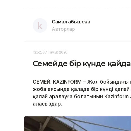
Самал Қабышева
Авторлар
12:52, 07 Тамыз 2026
Семейде бір күнде қайда 
СЕМЕЙ. KAZINFORM – Жол бойындағы қ
жоба аясында қалада бір күнді қалай
қалай аралауға болатынын Kazinform а
аласыздар.