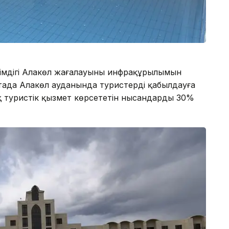
кімдігі Алакөл жағалауының инфрақұрылымын
гі таңда Алакөл ауданында туристерді қабылдауға
ық туристік қызмет көрсететін нысандардың 30%