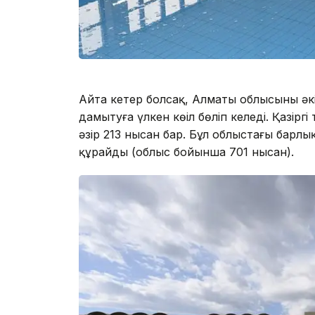
Айта кетер болсақ, Алматы облысының ә
дамытуға үлкен көңіл бөліп келеді. Қазір
әзір 213 нысан бар. Бұл облыстағы барл
құрайды (облыс бойынша 701 нысан).