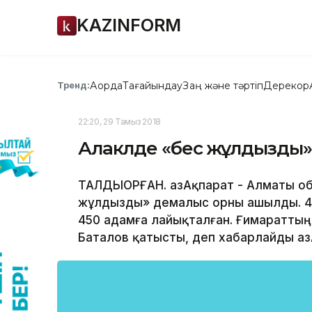
KAZINFORM
Ақорда
Тағайындау
Заң және тәртіп
Дерекқор
Тренд:
22:20, 29 Тамыз 2018
Алакөлде «бес жұлдызды
ТАЛДЫҚОРҒАН. ҚазАқпарат - Алматы 
жұлдызды» демалыс орны ашылды. 4 
450 адамға лайықталған. Ғимаратты
Баталов қатысты, деп хабарлайды ҚазА