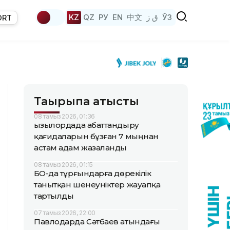
KZ
QZ
РУ
EN
中文
ق ز
ЎЗ
ORT
Тақырыпқа қатысты
08 тамыз 2026, 01:36
Қызылордада абаттандыру
қағидаларын бұзған 7 мыңнан
астам адам жазаланды
08 тамыз 2026, 01:15
БҚО-да тұрғындарға дөрекілік
танытқан шенеуніктер жауапқа
тартылды
07 тамыз 2026, 22:00
Павлодарда Сәтбаев атындағы