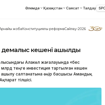
Әлемде
Қазақстан
Саясат
Талдау
SP
Арнайы жоба
Конституциялық реформа
Сайлау-2026
» демалыс кешені ашылды
облысындағы Алакөл жағалауында «бес
млрд теңге инвестиция тартылған кешен
ң ашылу салтанатына өңір басшысы Амандық
қпарат тілшісі.