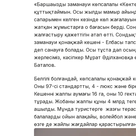
«Баршаңызды заманауи көпсалалы «Көкте
құттықтаймын. Осы жылдың мамыр айын
сапарымен келген кезінде көл жағалау
жатқан жұмыстарға оң бағасын берді. Со
жалғастыру қажеттігін атап өтті. Сонды
заманауи қонақжай кешені - Елбасы тап
деп санауға болады. Осы тұста дәл осы
жерлесіміз, кәсіпкер Мұрат Әділхановқа
Баталов.
Белгілі болғандай, көпсалалы қонақжай к
Оның 97-сі стандартты, 4 - люкс және бі
Кешеннің жалпы аумағы 16 га, оның 10 гек
тұрады. Жобаның жалпы құны 4 млрд тең
ашылды. Мұнда туристерге жазғы терасс
балалардың ойын алаңқайы, волейбол және 
өзге де жайлы жағдайлар қарастырылған