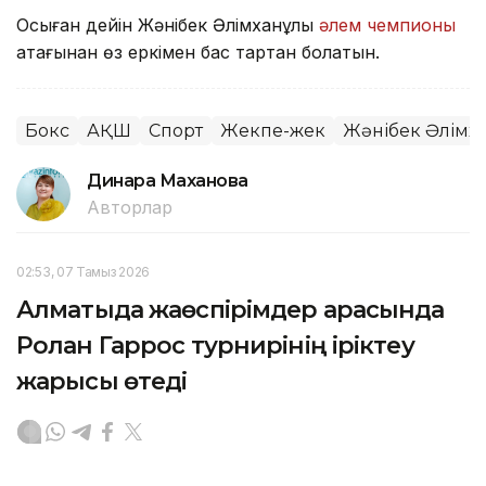
Осыған дейін Жәнібек Әлімханұлы
әлем чемпионы
атағынан өз еркімен бас тартқан болатын.
Бокс
АҚШ
Спорт
Жекпе-жек
Жәнібек Әлімх
Динара Маханова
Авторлар
02:53, 07 Тамыз 2026
Алматыда жаөспірімдер арасында
Ролан Гаррос турнирінің іріктеу
жарысы өтеді