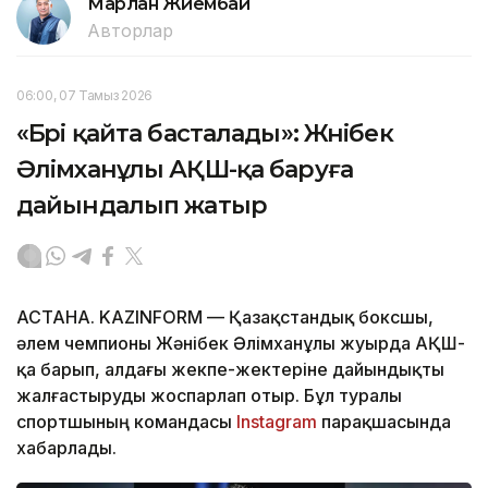
Марлан Жиембай
Авторлар
06:00, 07 Тамыз 2026
«Бәрі қайта басталады»: Жәнібек
Әлімханұлы АҚШ-қа баруға
дайындалып жатыр
АСТАНА. KAZINFORM — Қазақстандық боксшы,
әлем чемпионы Жәнібек Әлімханұлы жуырда АҚШ-
қа барып, алдағы жекпе-жектеріне дайындықты
жалғастыруды жоспарлап отыр. Бұл туралы
спортшының командасы
Instagram
парақшасында
хабарлады.