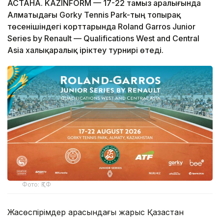
АСТАНА. KAZINFORM — 17-22 тамыз аралығында
Алматыдағы Gorky Tennis Park-тың топырақ
төсенішіндегі корттарында Roland Garros Junior
Series by Renault — Qualifications West and Central
Asia халықаралық іріктеу турнирі өтеді.
Фото: ҚТФ
Жасөспірімдер арасындағы жарыс Қазақстан