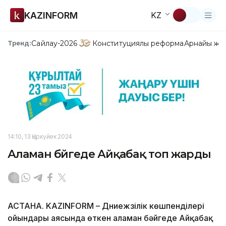
KAZINFORM
KZ
Сайлау-2026
Конституциялық реформа
Арнайы жо
Тренд:
14:10, 13 Қыркүйек 2024
Аламан бәйгеде Айқабақ топ жарды
АСТАНА. KAZINFORM – Дүниежүзілік көшпенділері
ойындары аясында өткен аламан бәйгеде Айқабақ