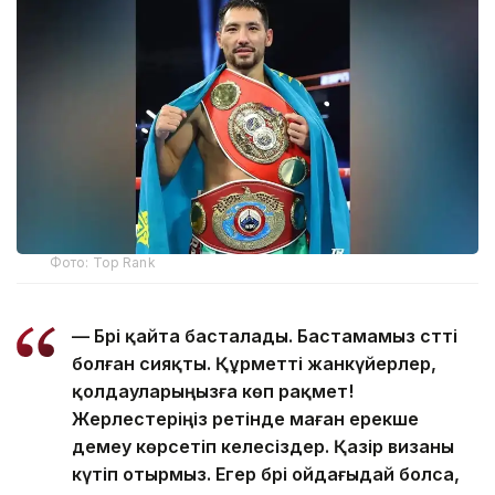
Фото: Top Rank
— Бәрі қайта басталады. Бастамамыз сәтті
болған сияқты. Құрметті жанкүйерлер,
қолдауларыңызға көп рақмет!
Жерлестеріңіз ретінде маған ерекше
демеу көрсетіп келесіздер. Қазір визаны
күтіп отырмыз. Егер бәрі ойдағыдай болса,