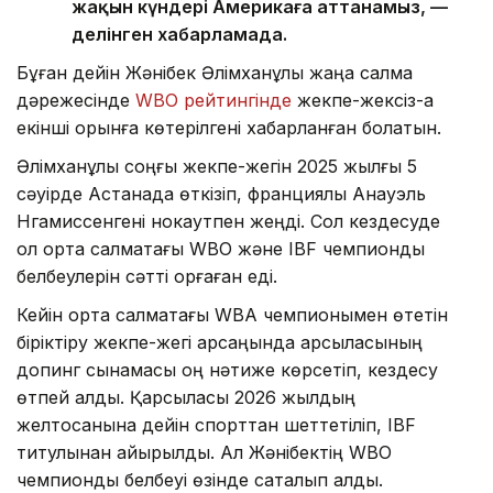
жақын күндері Америкаға аттанамыз, —
делінген хабарламада.
Бұған дейін Жәнібек Әлімханұлы жаңа салмақ
дәрежесінде
WBO рейтингінде
жекпе-жексіз-ақ
екінші орынға көтерілгені хабарланған болатын.
Әлімханұлы соңғы жекпе-жегін 2025 жылғы 5
сәуірде Астанада өткізіп, франциялық Анауэль
Нгамиссенгені нокаутпен жеңді. Сол кездесуде
ол орта салмақтағы WBO және IBF чемпиондық
белбеулерін сәтті қорғаған еді.
Кейін орта салмақтағы WBA чемпионымен өтетін
біріктіру жекпе-жегі қарсаңында қарсыласының
допинг сынамасы оң нәтиже көрсетіп, кездесу
өтпей қалды. Қарсыласы 2026 жылдың
желтоқсанына дейін спорттан шеттетіліп, IBF
титулынан айырылды. Ал Жәнібектің WBO
чемпиондық белбеуі өзінде сақталып қалды.