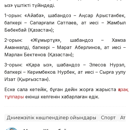
қыз» үштікті түйіндеді.
1-орын: «Айқабақ», шабандоз – Аңсар Арыстанбек,
бапкері – Сапарғали Сатпаев, ат иесі – Жамбыл
Бөбекбай (Қазақстан);
2-орын: «Жұмыртұяқ», шабандоз – Хамза
Аманкелді, бапкері – Марат Ақберлинов, ат иесі –
Марлан Бектенов (Қазақстан);
3-орын: «Қара қыз», шабандоз – Элесов Нурэл,
бапкері – Керимбеков Нурбек, ат иесі – Сырғақ уулу
Изат (Қырғызстан).
Еске сала кетейік, бұған дейін жорға жарыста
қазақ
тұлпары
екінші келгенін хабарлаған едік.
Дүниежүзілік көшпенділер ойындары
Спорт
Ат 