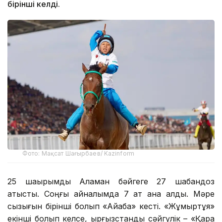
бірінші келді.
Фото: Мақсат Шағырбаев/ Kazinform
25 шақырымдық Аламан бәйгеге 27 шабандоз
қатысты. Соңғы айналымда 7 ат қана қалды. Мәре
сызығын бірінші болып «Айқабақ» кесті. «Жұмыртұяқ»
екінші болып келсе, қырғызстандық сәйгүлік – «Қара