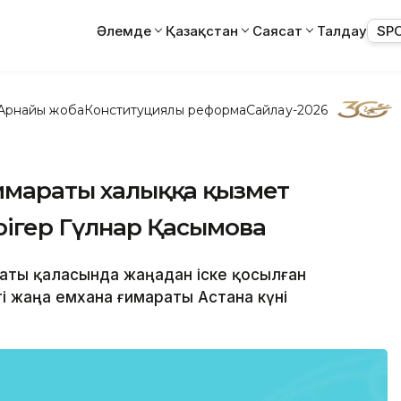
Әлемде
Қазақстан
Саясат
Талдау
SP
Арнайы жоба
Конституциялық реформа
Сайлау-2026
ғимараты халыққа қызмет
әрігер Гүлнар Қасымова
маты қаласында жаңадан іске қосылған
і жаңа емхана ғимараты Астана күні