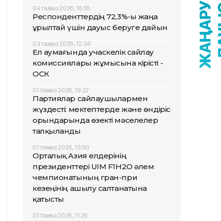
04 тамыз 2026, 16:55
Респонденттердің 72,3%-ы жаңа
Құрылтай үшін дауыс беруге дайын
03 тамыз 2026, 12:34
Ел аумағында учаскелік сайлау
комиссиялары жұмысына кірісті -
ОСК
01 тамыз 2026, 19:22
Партиялар сайлаушылармен
жүздесті: мектептерде және өндіріс
орындарында өзекті мәселелер
талқыланды
01 тамыз 2026, 13:50
Орталық Азия елдерінің
президенттері UIM F1H2O әлем
чемпионатының гран-при
кезеңінің ашылу салтанатына
қатысты
01 тамыз 2026, 11:26