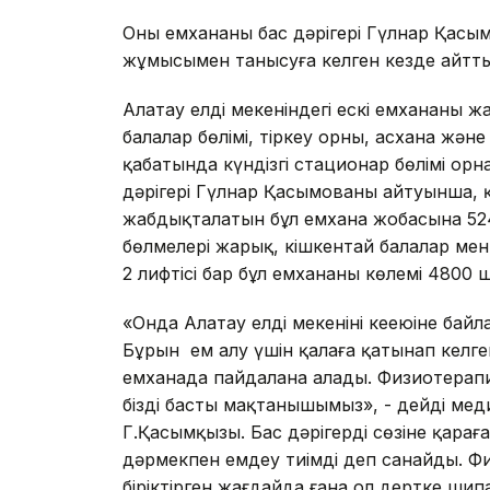
Оны емхананың бас дәрігері Гүлнар Қасым
жұмысымен танысуға келген кезде айтты
Алатау елді мекеніндегі ескі емхананың 
балалар бөлімі, тіркеу орны, асхана жән
қабатында күндізгі стационар бөлімі орн
дәрігері Гүлнар Қасымованың айтуынша, қ
жабдықталатын бұл емхана жобасына 524 м
бөлмелері жарық, кішкентай балалар ме
2 лифтісі бар бұл емхананың көлемі 4800
«Онда Алатау елді мекенінің кеңеюіне бай
Бұрын ем алу үшін қалаға қатынап келген
емханада пайдалана алады. Физиотерап
біздің басты мақтанышымыз», - дейді ме
Г.Қасымқызы. Бас дәрігердің сөзіне қара
дәрмекпен емдеу тиімді деп санайды. 
біріктірген жағдайда ғана ол дертке ши