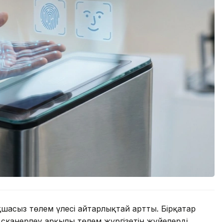
шасыз төлем үлесі айтарлықтай артты. Бірқатар
 сканерлеу арқылы төлем жүргізетін жүйелерді