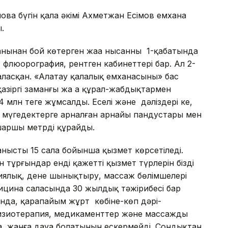
ова бүгін қала әкімі Ахметжан Есімов емхана
.
жанынан бой көтерген жаңа нысанның 1-қабатында
е флюорография, рентген кабинеттері бар. Ал 2-
аласқан. «Алатау қалалық емханасының» бас
азіргі заманғы жа ңа құрал-жабдықтармен
лн теңге жұмсалды. Еңселі және дәліздері кең,
н мүгедектерге арналған арнайы пандустары мен
 шаршы метрді құрайды.
ланысты 15 сала бойынша қызмет көрсетіледі.
 тұрғындар енді қажетті қызмет түрлерін біздің
иялық, дене шынықтыру, массаж бөлімшелері
дицина саласында 30 жылдық тәжірибесі бар
ғанда, қарапайым жұрт көбіне-көп дәрі-
Физиотерапия, медикаменттер және массажды
па, жанға дауа болатынын ескермейді. Сондықтан