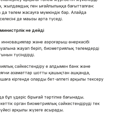
н, жылдамдық пен ыңғайлылыққа бағытталған:
 да төлем жасауға мүмкіндік бар. Алайда
лесінің де маңызы арта түседі.
 министрлік не дейді
 инновациялар және аэроғарыш өнеркәсібі
 сауалына жауап беріп, биометриялық төлемдердің
тынын түсіндірді.
риялық сәйкестендіру ең алдымен банк және
 яғни азаматтар шотты қашықтан ашқанда,
аға кіргенде олардың бет-әлпеті арқылы тексеру
 бұл үдеріс бірыңғай тәртіпке бағынады.
еттік орган биометриялық сәйкестендіруді тек
үйесі арқылы жүзеге асырады.