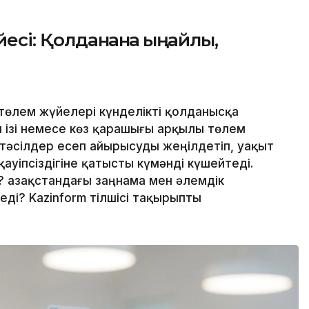
і: Қолданғанға ыңғайлы,
төлем жүйелері күнделікті қолданысқа
ан ізі немесе көз қарашығы арқылы төлем
 тәсілдер есеп айырысуды жеңілдетіп, уақыт
ауіпсіздігіне қатысты күмәнді күшейтеді.
 Қазақстандағы заңнама мен әлемдік
ді? Kazinform тілшісі тақырыпты