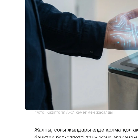
Фото: Kazinform / ЖИ көмегімен жасалды
Жалпы, соңғы жылдары елде қолма-қол ақ
банктер бет-әлпетті тану және алақанды