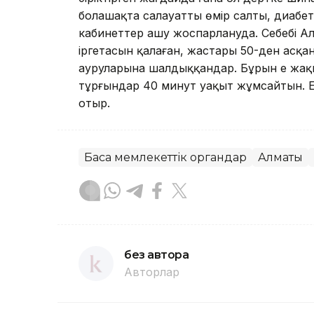
болашақта салауатты өмір салты, диабет
кабинеттер ашу жоспарлануда. Себебі Ал
іргетасын қалаған, жастары 50-ден асқа
ауруларына шалдыққандар. Бұрын ең жақ
тұрғындар 40 минут уақыт жұмсайтын. Енд
отыр.
Басқа мемлекеттік органдар
Алматы
без автора
Авторлар