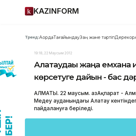
KAZINFORM
Ақорда
Тағайындау
Заң және тәртіп
Дерекқор
Тренд:
19:18, 22 Маусым 2012
Алатаудағы жаңа емхана 
көрсетуге дайын - бас д
АЛМАТЫ. 22 маусым. ҚазАқпарат - Ал
Медеу ауданындағы Алатау кентіндег
пайдалануға беріледі.