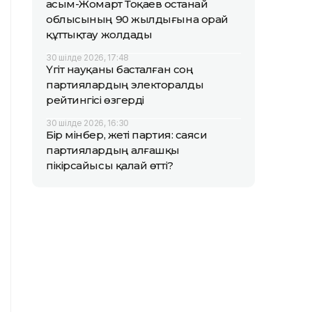
Қасым-Жомарт Тоқаев Қостанай
облысының 90 жылдығына орай
құттықтау жолдады
30 шілде 2026, 17:48
Үгіт науқаны басталған соң
партиялардың электоралды
рейтингісі өзгерді
30 шілде 2026, 16:30
Бір мінбер, жеті партия: саяси
партиялардың алғашқы
пікірсайысы қалай өтті?