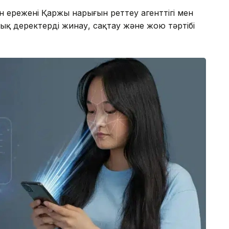
 ережені Қаржы нарығын реттеу агенттігі мен
лық деректерді жинау, сақтау және жою тәртібі