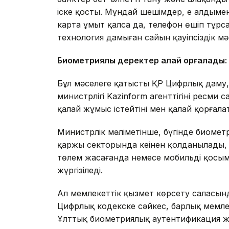
іске қосты. Мұндай шешімдер, ең алдыме
карта ұмыт қалса да, телефон өшіп тұрса
технология дамыған сайын қауіпсіздік мәсе
Биометриялық деректер қалай қорғалады:
Бұл мәселеге қатысты ҚР Цифрлық даму,
министрлігі Kazinform агенттігінің ресми
қалай жұмыс істейтіні мен қалай қорғала
Министрлік мәліметінше, бүгінде биомет
қаржы секторында кеңінен қолданылады,
төлем жасағанда немесе мобильді қосымш
жүргізіледі.
Ал мемлекеттік қызмет көрсету саласында
Цифрлық кодекске сәйкес, барлық мемлек
Ұлттық биометриялық аутентификация ж