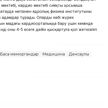
 мектебі, кардио мектебі сияқты қосымша
атауда негізінен ядролық физика институтының
н адамдар тұрады. Олардың көбі жүрек
ын маңдағы кардиоорталыққа бару үшін кемінде
і оны 4-5 есеге дейін қысқартуға қол жеткізіліп
Басқа меморгандар
Медицина
Денсаулық