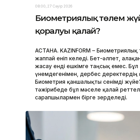
08:00, 27 Сәуір 2026
Биометриялық төлем жүйес
қорғалуы қалай?
АСТАНА. KAZINFORM – Биометриялық 
жаппай еніп келеді. Бет-әлпет, алақ
жасау енді ешкімге таңсық емес. Бұл
үнемдегенімен, дербес деректердің қ
Биометрия қаншалықты сенімді жүйе?
тәжірибеде бұл мәселе қалай реттеле
сарапшылармен бірге зерделеді.