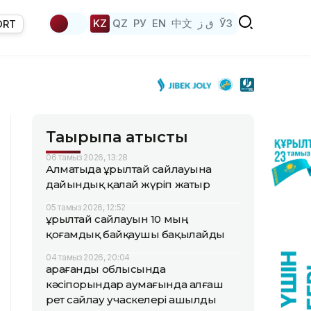
KZ
QZ
РУ
EN
中文
ق ز
ЎЗ
ORT
Тақырыпқа қатысты
06 тамыз 2026, 13:28
Алматыда Құрылтай сайлауына
дайындық қалай жүріп жатыр
05 тамыз 2026, 12:52
Құрылтай сайлауын 10 мың
қоғамдық байқаушы бақылайды
04 тамыз 2026, 20:04
Қарағанды облысында
кәсіпорындар аумағында алғаш
рет сайлау учаскелері ашылды