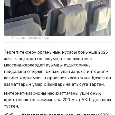
Видеодан алынған кадр
Тергеп-тексеру органының нұсқасы бойынша 2025
жылғы қаңтарда ол әлеуметтік желілер мен
мессенджерлердегі ауқымды аудиторияны
пайдалана отырып, сыйақы үшін заңсыз интернет-
казино жарнамасын орналастырған және Қазақстан
азаматтарын құмар ойындарына қатысуға тартқан.
Интернет-казиноны насихаттағаны үшін оның
криптовалюталық әмиянына 200 мың АҚШ доллары
түскен.