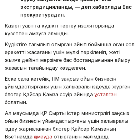
экстрадицияланды, — деп хабарлады Бас
прокуратурадан.
Қазіргі уақытта күдікті тергеу изоляторында
күзетпен қамауға алынды.
Күдіктіге тағылып отырған айып бойынша оған сол
әрекеттi жасағаны үшiн мүлкi тәркiленiп, жетi
жылға дейiнгi мерзiмге бас бостандығынан айыру
жазасын тағайындау көзделген.
Еске сала кетейік, ІІМ заңсыз ойын бизнесін
ұйымдастырғаны үшін халықаралық іздеуде жүрген
блогер Қайсар Қамза сәуір айында
ұсталған
болатын.
Ал маусымда ҚР Сыртқы істер министрлігі заңсыз
ойын бизнесін ұйымдастырғаны үшін халықаралық
іздеу жарияланған блогер Қайсар Қамзаның
Вьетнамда
қамауда
отырғанын мәлімдеді.