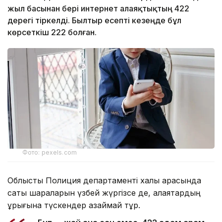
жыл басынан бері интернет алаяқтықтың 422
дерегі тіркелді. Былтыр есепті кезеңде бұл
көрсеткіш 222 болған.
Фото: pexels.com
Облыстық Полиция департаменті халық арасында
сақтық шараларын үзбей жүргізсе де, алаяқтардың
құрығына түскендер азаймай тұр.