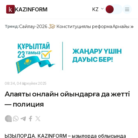
KAZINFORM
KZ
Сайлау-2026
Конституциялық реформа
Арнайы жо
Тренд:
08:34, 04 Қыркүйек 2025
Алаяқтық онлайн ойындарға да жетті
— полиция
ҚЫЗЫЛОРДА. KAZINFORM – Қызылорда облысында