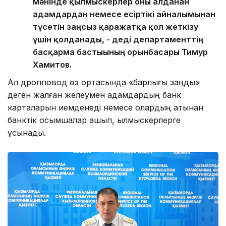
мәнінде қылмыскерлер оны алданған
адамдардан немесе есіртікі айналымынан
түсетін заңсыз қаражатқа қол жеткізу
үшін қолданады, - деді департаменттің
басқарма бастығының орынбасары Тимур
Хамитов.
Ал дропповод өз ортасында «барлығы заңды»
деген жалған желеумен адамдардың банк
карталарын иемденеді немесе олардың атынан
банктік қосымшалар ашып, қылмыскерлерге
ұсынады.