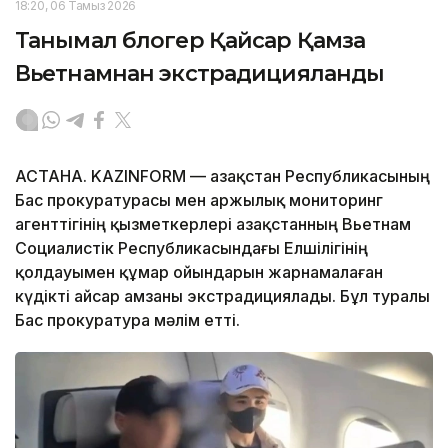
18:20, 06 Тамыз 2026
Танымал блогер Қайсар Қамза
Вьетнамнан экстрадицияланды
АСТАНА. KAZINFORM — Қазақстан Республикасының
Бас прокуратурасы мен Қаржылық мониторинг
агенттігінің қызметкерлері Қазақстанның Вьетнам
Социалистік Республикасындағы Елшілігінің
қолдауымен құмар ойындарын жарнамалаған
күдікті Қайсар Қамзаны экстрадициялады. Бұл туралы
Бас прокуратура мәлім етті.