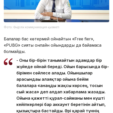
Фото: Өңірлік коммуникация қызметі
Балалар бас көтермей ойнайтын «Free fier»,
«PUBG» сияқты онлайн ойындарды да байқамаса
болмайды.
- Оны бір-бірін танымайтын адамдар бір
жүйеде ойнай береді. Ойын барысында бір-
бірімен сөйлесе алады. Ойыншылар
арасындағы алаяқтар ойынға бейім
балаларға «анаңды жақсы көрсең, тосын
сый жаса» деп алдап хабарлама жазады.
Ойынға қажетті құрал-сайманы мен күшті
кейіпкерлері бар аккаунт беретінін айтып,
қызықтыра бастайды. Әрі қарай түннің