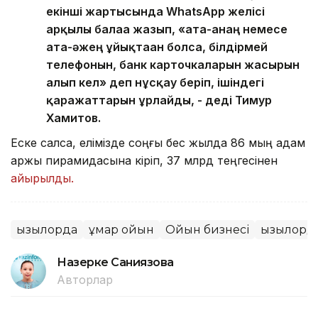
екінші жартысында WhatsApp желісі
арқылы балаға жазып, «ата-анаң немесе
ата-әжең ұйықтаған болса, білдірмей
телефонын, банк карточкаларын жасырын
алып кел» деп нұсқау беріп, ішіндегі
қаражаттарын ұрлайды, - деді Тимур
Хамитов.
Еске салсақ, елімізде соңғы бес жылда 86 мың адам
қаржы пирамидасына кіріп, 37 млрд теңгесінен
айырылды.
Қызылорда
Құмар ойын
Ойын бизнесі
Қызылорд
Назерке Саниязова
Авторлар