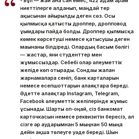
- Бұл — жай ғана сан емес, 422 адам арам
ниеттілерге алданып, маңдай тер
ақысынан айырылды деген сөз. Осы
қылмысқа қатысты дроппер, дропповод
ұғымдары пайда болды. Дроппер қылмысқа
көмек көрсетуші немесе қатысушы деген
мағынаны білдіреді. Олардың басым бөлігі
— жастар, яғни студенттер мен
жұмыссыздар. Себебі олар әлеуметтік
желіде көп отырады. Сондағы жалған
жарнамаларға сеніп, банк карталарын
немесе есепшоттарын алаяқтарға береді.
Әдетте алаяқтар Instagram, Telegram,
Facebook әлеуметтік желілерінде жұмыс
ұсынады. Шарты оп-оңай, сіз банкомат
карточкасын немесе реквизитін бересіз, ал
сізге әр аударымнан 5 мыңнан 50 мыңға
дейін ақша төлеуге уәде береді. Шын