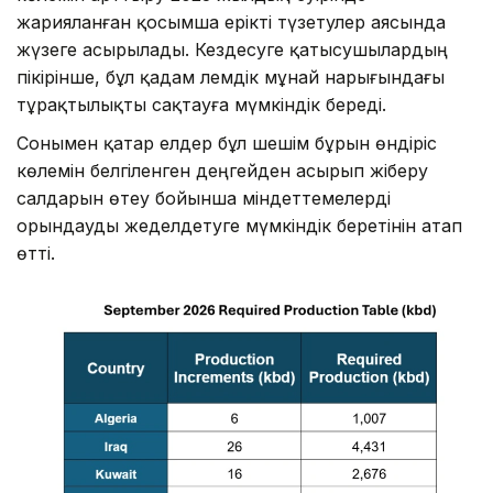
жарияланған қосымша ерікті түзетулер аясында
жүзеге асырылады. Кездесуге қатысушылардың
пікірінше, бұл қадам әлемдік мұнай нарығындағы
тұрақтылықты сақтауға мүмкіндік береді.
Сонымен қатар елдер бұл шешім бұрын өндіріс
көлемін белгіленген деңгейден асырып жіберу
салдарын өтеу бойынша міндеттемелерді
орындауды жеделдетуге мүмкіндік беретінін атап
өтті.