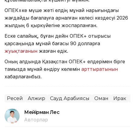
ОПЕК±ке мүше жеті елдің мұнай нарығындағы
жағдайды бағалауға арналған келесі кездесуі 2026
жылдың 6 қыркүйегіне жоспарланған.
Еске салайық, бұған дейін ОПЕК+ отырысы
қарсаңында мұнай бағасы 90 долларға
жуықтағанын
жазған едік.
Оның алдында Қазақстан ОПЕК+ елдерімен бірге
тамызда мұнай өндіру көлемін
арттыратынын
хабарлағанбыз.
Ресей
Алжир
Сауд Арабиясы
Оман
Ирак
О
Мейірман Лес
Авторлар