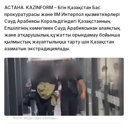
АСТАНА. KAZINFORM – Бүгін Қазақстан Бас
прокуратурасы және ІІМ Интерпол қызметкерлері
Сауд Арабиясы Корольдігіндегі Қазақстанның
Елшілігінің көмегімен Сауд Арабиясынан алаяқтық
және атқарушылық құжатты орындамау бойынша
қылмыстық жауаптылыққа тарту үшін Қазақстан
азаматын экстрадициялады.
Фото: видеодан алынды