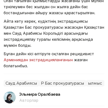
Оған тағылған қылмыстарды жасағаны үшін мүлкін
тәркілеумен бес жылдан он жылға дейін бас
бостандығынан айыру жазасы қарастырылған.
Айта кету керек, күдіктінің экстрадициясы
Қазақстан Бас прокуратурасы жасасқан Қазақстан
мен Сауд Арабиясы Корольдігі арасындағы
экстрадициялау туралы келісімнің арқасында
мүмкін болды.
Бұған дейін кісі өлтіруге оқталған рецидивист
Армениядан экстрадицияланғанын
жазған
болатынбыз.
Сауд Арабиясы
ҚР Бас прокуратурасы
Қылмыс
Эльмира Оралбаева
Авторлар