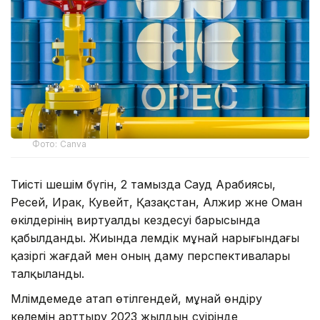
Фото: Canva
Тиісті шешім бүгін, 2 тамызда Сауд Арабиясы,
Ресей, Ирак, Кувейт, Қазақстан, Алжир және Оман
өкілдерінің виртуалды кездесуі барысында
қабылданды. Жиында әлемдік мұнай нарығындағы
қазіргі жағдай мен оның даму перспективалары
талқыланды.
Мәлімдемеде атап өтілгендей, мұнай өндіру
көлемін арттыру 2023 жылдың сәуірінде