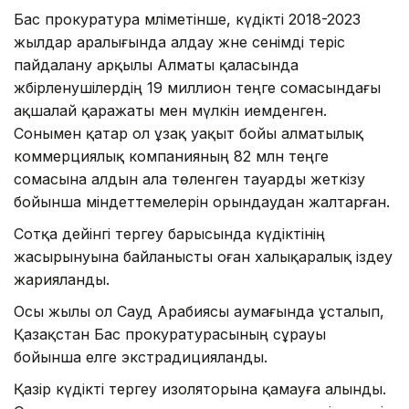
Бас прокуратура мәліметінше, күдікті 2018-2023
жылдар аралығында алдау және сенімді теріс
пайдалану арқылы Алматы қаласында
жәбірленушілердің 19 миллион теңге сомасындағы
ақшалай қаражаты мен мүлкін иемденген.
Сонымен қатар ол ұзақ уақыт бойы алматылық
коммерциялық компанияның 82 млн теңге
сомасына алдын ала төленген тауарды жеткізу
бойынша міндеттемелерін орындаудан жалтарған.
Сотқа дейінгі тергеу барысында күдіктінің
жасырынуына байланысты оған халықаралық іздеу
жарияланды.
Осы жылы ол Сауд Арабиясы аумағында ұсталып,
Қазақстан Бас прокуратурасының сұрауы
бойынша елге экстрадицияланды.
Қазір күдікті тергеу изоляторына қамауға алынды.