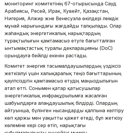
мониторинг комитетінің 67-отырысында Сауд
Арабиясы, Ресей, Ирак, Кувейт, Қазақстан,
Нигерия, Алжир және Венесуэла өкілдері әлемдік
мұнай нарығындағы жағдайды талқылады. Олар
жаһандық энергетикалық нарықтардың
тұрақтылығын қамтамасыз етуге бағытталған
ынтымақтастық туралы декларацияны (DoC)
орындауға бейілді екенін растады.
Комитет энергия тасымалдаушылардың үздіксіз
жеткізілуі үшін халықаралық теңіз бағыттарының
қауіпсіздігін қамтамасыз етудің маңыздылығын
атап өтті. Сонымен қатар қатысушылар
энергетикалық инфрақұрылымға жасалған
шабуылдарға алаңдаушылық білдірді. Олардың
айтуынша, бүлінген нысандарды қалпына келтіру
көп қаржы мен уақытты қажет етеді, бұл жеткізу
көлеміне кері әсер етіп, нарықтағы
құбылмалылықты күшейтуі мүмкін.