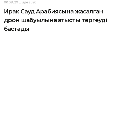
00:08, 29 Шілде 2026
Ирак Сауд Арабиясына жасалған
дрон шабуылына қатысты тергеуді
бастады
АСТАНА. KAZINFORM — Ирак билігі Сауд
Арабиясының республика аумағынан ұшқышсыз
ұшу аппараттары ұшырылғаны туралы
мәлімдемесінен кейін оқиғаға байланысты тергеу
жұмыстарын бастады. Бұл туралы Kazinform
агенттігінің Таяу Шығыстағы
меншікті тілшісі
хабарлады.