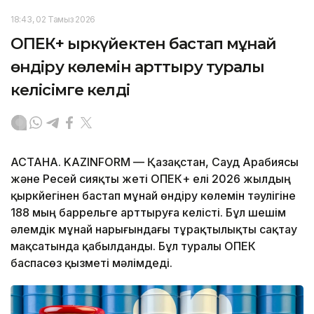
18:43, 02 Тамыз 2026
ОПЕК+ қыркүйектен бастап мұнай
өндіру көлемін арттыру туралы
келісімге келді
АСТАНА. KAZINFORM — Қазақстан, Сауд Арабиясы
және Ресей сияқты жеті ОПЕК+ елі 2026 жылдың
қыркүйегінен бастап мұнай өндіру көлемін тәулігіне
188 мың баррельге арттыруға келісті. Бұл шешім
әлемдік мұнай нарығындағы тұрақтылықты сақтау
мақсатында қабылданды. Бұл туралы ОПЕК
баспасөз қызметі мәлімдеді.