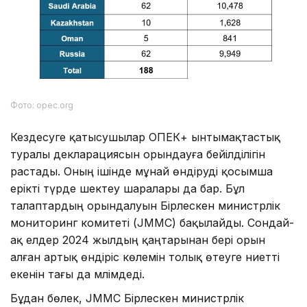
Фото: opec.org
Кездесуге қатысушылар ОПЕК+ ынтымақтастық
туралы декларациясын орындауға бейілділігін
растады. Оның ішінде мұнай өндіруді қосымша
ерікті түрде шектеу шаралары да бар. Бұл
талаптардың орындалуын Бірлескен министрлік
мониторинг комитеті (JMMC) бақылайды. Сондай-
ақ елдер 2024 жылдың қаңтарынан бері орын
алған артық өндіріс көлемін толық өтеуге ниетті
екенін тағы да мәлімдеді.
Бұдан бөлек, JMMC Бірлескен министрлік