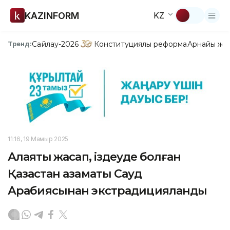
KAZINFORM
KZ
Сайлау-2026
Конституциялық реформа
Арнайы жо
Тренд:
11:16, 19 Мамыр 2025
Алаяқтық жасап, іздеуде болған
Қазақстан азаматы Сауд
Арабиясынан экстрадицияланды