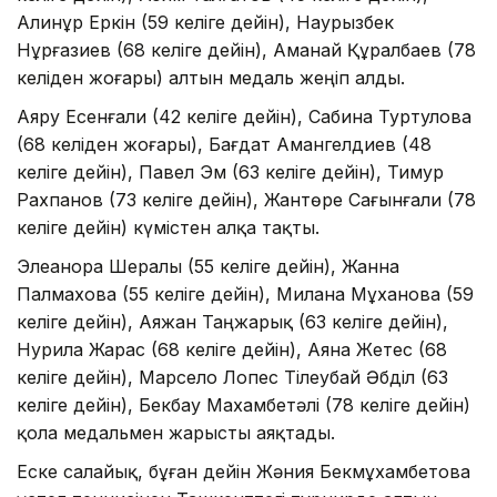
Алинұр Еркін (59 келіге дейін), Наурызбек
Нұрғазиев (68 келіге дейін), Аманай Құралбаев (78
келіден жоғары) алтын медаль жеңіп алды.
Аяру Есенғали (42 келіге дейін), Сабина Туртулова
(68 келіден жоғары), Бағдат Амангелдиев (48
келіге дейін), Павел Эм (63 келіге дейін), Тимур
Рахпанов (73 келіге дейін), Жантөре Сағынғали (78
келіге дейін) күмістен алқа тақты.
Элеанора Шералы (55 келіге дейін), Жанна
Палмахова (55 келіге дейін), Милана Мұханова (59
келіге дейін), Аяжан Таңжарық (63 келіге дейін),
Нурила Жарас (68 келіге дейін), Аяна Жетес (68
келіге дейін), Марсело Лопес Тілеубай Әбділ (63
келіге дейін), Бекбау Махамбетәлі (78 келіге дейін)
қола медальмен жарысты аяқтады.
Еске салайық, бұған дейін Жәния Бекмұхамбетова