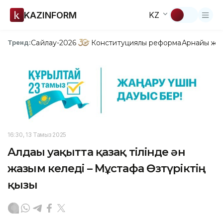
KAZINFORM
KZ
Сайлау-2026
Конституциялық реформа
Арнайы жо
Тренд:
16:30, 13 Тамыз 2025
Алдағы уақытта қазақ тілінде ән
жазғым келеді – Мұстафа Өзтүріктің
қызы