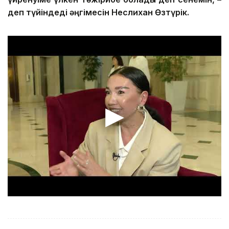
деп түйіндеді әңгімесін Неслихан Өзтүрік.