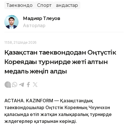
Таеквондо
Спорт
Қандастар
Мадияр Төлеуов
Авторлар
11:58, 21 Шілде 2026
Қазақстан таеквондодан Оңтүстік
Кореядағы турнирде жеті алтын
медаль жеңіп алды
АСТАНА. KAZINFORM — Қазақстандық
таеквондошылар Оңтүстік Кореяның Чхунчхон
қаласында өтіп жатқан халықаралық турнирде
жүлдегерлер қатарынан көрінді.