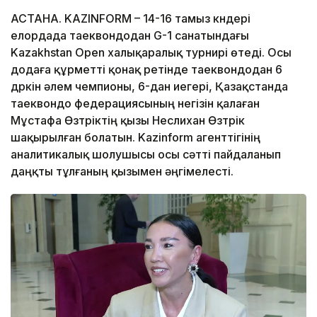
АСТАНА. KAZINFORM – 14-16 тамыз күндері
елордада таеквондодан G-1 санатындағы
Kazakhstan Open халықаралық турнирі өтеді. Осы
додаға құрметті қонақ ретінде таеквондодан 6
дүркін әлем чемпионы, 6-дан иегері, Қазақстанда
таеквондо федерациясының негізін қалаған
Мұстафа Өзтүріктің қызы Неслихан Өзтүрік
шақырылған болатын. Kazinform агенттігінің
аналитикалық шолушысы осы сәтті пайдаланып
даңқты тұлғаның қызымен әңгімелесті.