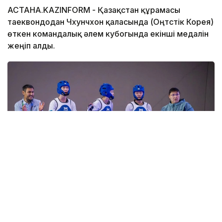
АСТАНА.KAZINFORM - Қазақстан құрамасы
таеквондодан Чхунчхон қаласында (Оңтүстік Корея)
өткен командалық әлем кубогында екінші медалін
жеңіп алды.
Фото: ҚР ҰОК