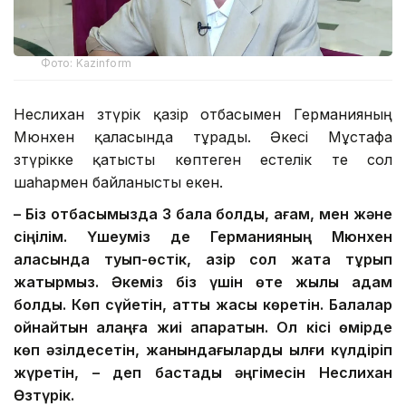
Фото: Kazinform
Неслихан Өзтүрік қазір отбасымен Германияның
Мюнхен қаласында тұрады. Әкесі Мұстафа
Өзтүрікке қатысты көптеген естелік те сол
шаһармен байланысты екен.
– Біз отбасымызда 3 бала болдық, ағам, мен және
сіңілім. Үшеуміз де Германияның Мюнхен
қаласында туып-өстік, қазір сол жақта тұрып
жатырмыз. Әкеміз біз үшін өте жылы адам
болды. Көп сүйетін, қатты жақсы көретін. Балалар
ойнайтын алаңға жиі апаратын. Ол кісі өмірде
көп әзілдесетін, жанындағыларды ылғи күлдіріп
жүретін, – деп бастады әңгімесін Неслихан
Өзтүрік.