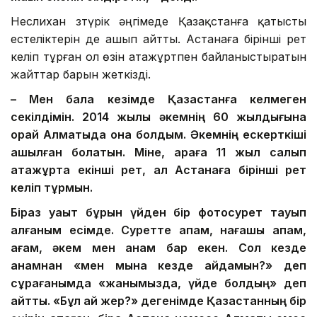
Неслихан Өзтүрік әңгімеде Қазақстанға қатысты
естеліктерін де ашып айтты. Астанаға бірінші рет
келіп тұрған ол өзін атажұртпен байланыстыратын
жайттар барын жеткізді.
– Мен бала кезімде Қазақстанға келмеген
секілдімін. 2014 жылы әкемнің 60 жылдығына
орай Алматыда қонақ болдым. Әкемнің ескерткіші
ашылған болатын. Міне, араға 11 жыл салып
атажұртқа екінші рет, ал Астанаға бірінші рет
келіп тұрмын.
Біраз уақыт бұрын үйден бір фотосурет тауып
алғаным есімде. Суретте апам, нағашы апам,
ағам, әкем мен анам бар екен. Сол кезде
анамнан «мен мына кезде қайдамын?» деп
сұрағанымда «жанымызда, үйде болдың» деп
айтты. «Бұл қай жер?» дегенімде Қазақстанның бір