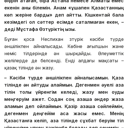
өңірін атаған, бірақ Астана немесе Алматы емес
екенін анық білемін. Анам «ұшақпен Қазақстанның
көп жеріне бардық» деп айтты. Кішкентай бала
кезімдегі ол сәттер есімде сақталмаған екен, –
деді Мұстафа Өзтүріктің қызы.
Бұған қоса Неслихан Өзтүрік кәсіби түрде
әншілікпен айналысады. Көбіне ағылшын және
неміс тілдерінде ән шырқайды. Әлеуметтік
желілерде де белсенді. Енді алдағы мақсаты –
қазақ тілінде ән жазу.
– Кәсіби түрде әншілікпен айналысамын. Қазақ
тілінде ән айтуды қалаймын. Дегенмен әуелі қазақ
тілін толық үйренгім келеді, жазу мен оқуды
меңгеруім қажет. Содан соң қазақша әндер жаза
аламын деп ойлаймын. Қазір қазақша сөйлеймін,
дегенмен деңгейім аса жақсы емес. Менің
Қазақстанға келіп, қазақ тілінде сұхбат беруім тіл
үйренуіме үлкен тәжірибе болады деп сенемін, –