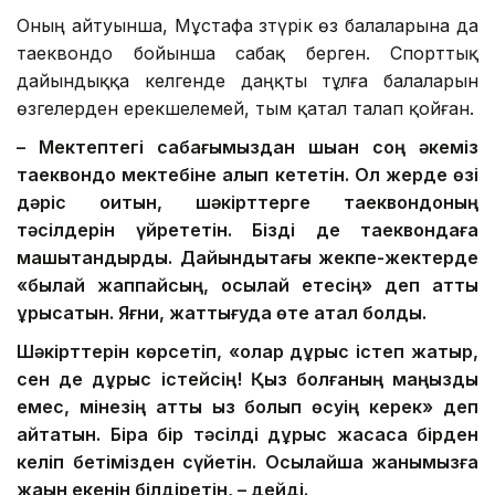
Оның айтуынша, Мұстафа Өзтүрік өз балаларына да
таеквондо бойынша сабақ берген. Спорттық
дайындыққа келгенде даңқты тұлға балаларын
өзгелерден ерекшелемей, тым қатал талап қойған.
– Мектептегі сабағымыздан шыққан соң әкеміз
таеквондо мектебіне алып кететін. Ол жерде өзі
дәріс оқитын, шәкірттерге таеквондоның
тәсілдерін үйрететін. Бізді де таеквондаға
машықтандырды. Дайындықтағы жекпе-жектерде
«былай жаппайсың, осылай етесің» деп қатты
ұрысатын. Яғни, жаттығуда өте қатал болды.
Шәкірттерін көрсетіп, «олар дұрыс істеп жатыр,
сен де дұрыс істейсің! Қыз болғаның маңызды
емес, мінезің қатты қыз болып өсуің керек» деп
айтатын. Бірақ бір тәсілді дұрыс жасасақ бірден
келіп бетімізден сүйетін. Осылайша жанымызға
жақын екенін білдіретін, – дейді.