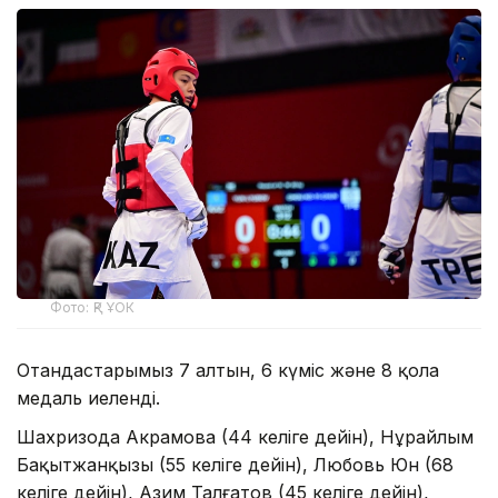
Фото: ҚР ҰОК
Отандастарымыз 7 алтын, 6 күміс және 8 қола
медаль иеленді.
Шахризода Акрамова (44 келіге дейін), Нұрайлым
Бақытжанқызы (55 келіге дейін), Любовь Юн (68
келіге дейін), Азим Талғатов (45 келіге дейін),