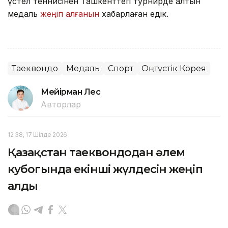
үстел теннисінен Ташкенттегі турнирде алтын
медаль
жеңіп алғанын
хабарлаған едік.
Таеквондо
Медаль
Спорт
Оңтүстік Корея
Мейірман Лес
Авторлар
12:38, 17 Шілде 2026
Қазақстан таеквондодан әлем
кубогында екінші жүлдесін жеңіп
алды