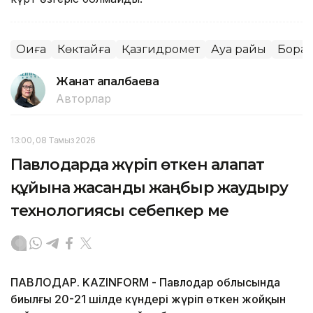
Оқиға
Көктайғақ
Қазгидромет
Ауа райы
Бора
Жанат Қапалбаева
Авторлар
13:00, 08 Тамыз 2026
Павлодарда жүріп өткен алапат
құйынға жасанды жаңбыр жаудыру
технологиясы себепкер ме
ПАВЛОДАР. KAZINFORM - Павлодар облысында
биылғы 20-21 шілде күндері жүріп өткен жойқын