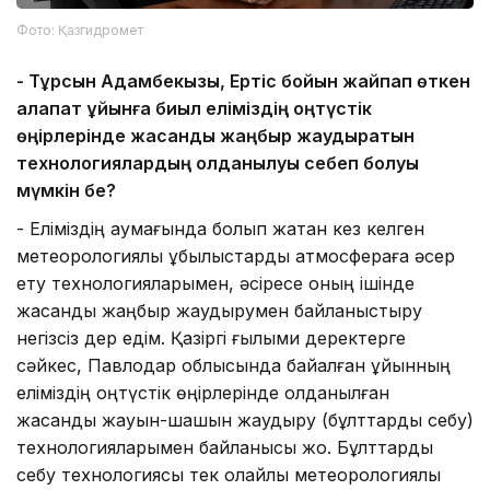
Фото: Қазгидромет
-
Тұрсын Адамбекқызы, Ертіс бойын жайпап өткен
алапат құйынға биыл еліміздің
о
ңтүстік
өңірлерінде жасанды жаңбыр жаудыратын
технологиялардың қолданылуы себеп болуы
мүмкін бе?
- Еліміздің аумағында болып жатқан кез келген
метеорологиялық құбылыстарды атмосфераға әсер
ету технологияларымен, әсіресе оның ішінде
жасанды жаңбыр жаудырумен байланыстыру
негізсіз дер едім. Қазіргі ғылыми деректерге
сәйкес, Павлодар облысында байқалған құйынның
еліміздің оңтүстік өңірлерінде қолданылған
жасанды жауын-шашын жаудыру (бұлттарды себу)
технологияларымен байланысы жоқ. Бұлттарды
себу технологиясы тек қолайлы метеорологиялық