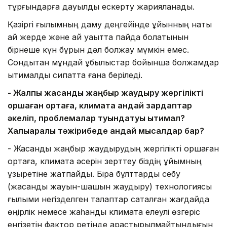
тұрғындарға дауылды ескерту жарияланады.
Қазіргі ғылымның даму деңгейінде құйынның нақты
қай жерде және қай уақытта пайда болатынын
бірнеше күн бұрын дәл болжау мүмкін емес.
Сондықтан мұндай құбылыстар бойынша болжамдар
ықтималдық сипатта ғана беріледі.
- Жалпы жасанды жаңбыр жаудыру жергілікті
қоршаған ортаға, климатқа қандай зардаптар
әкеліп, проблемалар туындатуы ықтимал?
Халықаралық тәжірибеде қандай мысалдар бар?
- Жасанды жаңбыр жаудырудың жергілікті қоршаған
ортаға, климатқа әсерін зерттеу біздің ұйымның
құзыретіне жатпайды. Бірақ бұлттарды себу
(жасанды жауын-шашын жаудыру) технологиясы
ғылыми негізделген талаптар сақталған жағдайда
өңірлік немесе жаһандық климатқа елеулі өзгеріс
енгізетін фактор ретінде қарастырылмайтындығын