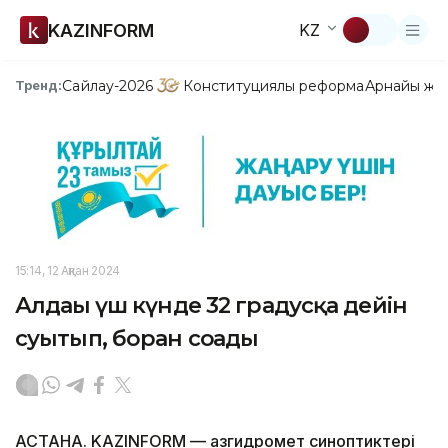
KAZINFORM
KZ
Сайлау-2026
Конституциялық реформа
Арнайы жо
Тренд:
15:14, 12 Ақпан 2024
Алдағы үш күнде 32 градусқа дейін
суытып, боран соғады
АСТАНА. KAZINFORM — Қазгидромет синоптиктері