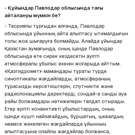
- Құйындар Павлодар облысында тағы
қайталануы мүмкін бе?
- Теориялық тұрғыдан алғанда, Павлодар
облысында құйынның қайта қалыптасу ықтималдығын
толық жоққа шығаруға болмайды. Алайда құйындар
Қазақстан аумағында, оның ішінде Павлодар
облысында өте сирек кездесетін қауіпті
атмосфералық құбылыс екенін жоғарыда айттым.
«Қазгидромет» мамандары тұрақты түрде
синоптикалық жағдайларды, атмосфераның
тұрақсыздық көрсеткіштерін, спутниктік және
радиолокациялық деректерді, сондай-ақ сандық ауа
райы болжамдары нәтижелерін талдап отырады.
Егер қауіпті конвективті құбылыстардың, оның
ішінде күшті найзағайдың, бұршақтың, шквалдың
немесе жекелеген жағдайларда құйынның
қалыптасуына қолайлы жағдайлар болжанса,