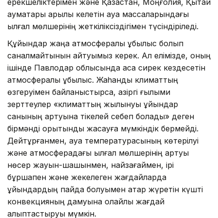
ерекшеліктерімен және Қазақстан, Моңғолия, Қытай
аумақтары арқылы келетін ауа массаларындағы
ылғал мөлшерінің жеткіліксіздігімен түсіндіріледі.
Құйындар жаңа атмосфералық құбылыс болып
саналмайтынын айтуымыз керек. Ал елімізде, оның
ішінде Павлодар облысында аса сирек кездесетін
атмосфералық құбылыс. Жаһандық климаттың
өзгеруімен байланыстырсақ, қазіргі ғылыми
зерттеулер «климаттың жылынуы құйындар
санының артуына тікелей себеп болады» деген
бірмәнді қорытынды жасауға мүмкіндік бермейді.
Дейтұрғанмен, ауа температурасының көтерілуі
және атмосферадағы ылғал мөлшерінің артуы
нөсер жауын-шашынмен, найзағаймен, ірі
бұршақпен және жекелеген жағдайларда
құйындардың пайда болуымен қатар жүретін күшті
конвекцияның дамуына қолайлы жағдай
қалыптастыруы мүмкін.