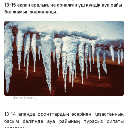
13-15 ақпан аралығына арналған үш күндік ауа райы
болжамын жариялады.
Фото: Pixabay
13-14 ақпанда фронттардың әсерінен Қазақстанның
басым бөлігінде ауа райының тұрақсыз сипаты