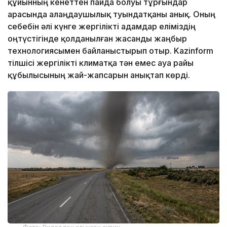
құйынның кенеттен пайда болуы тұрғындар
арасында алаңдаушылық туындатқаны анық. Оның
себебін әлі күнге жергілікті адамдар еліміздің
оңтүстігінде қолданылған жасанды жаңбыр
технологиясымен байланыстырып отыр. Kazinform
тілшісі жергілікті климатқа тән емес ауа райы
құбылысының жай-жапсарын анықтап көрді.