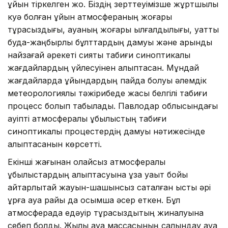
құйын тіркелген жоқ. Біздің зерттеуімізше жұртшылық
куә болған құйын атмосфераның жоғары
тұрақсыздығы, ауаның жоғары ылғалдылығы, қуатты
будақ-жаңбырлы бұлттардың дамуы және қарқынды
найзағай әрекеті сияқты табиғи синоптикалық
жағдайлардың үйлесуінен қалыптасқан. Мұндай
жағдайларда құйындардың пайда болуы әлемдік
метеорологиялық тәжірибеде жақсы белгілі табиғи
процесс болып табылады. Павлодар облысындағы
қауіпті атмосфералық құбылыстың табиғи
синоптикалық процестердің дамуы нәтижесінде
қалыптасқанын көрсетті.
Екінші жағынан қолайсыз атмосфералық
құбылыстардың қалыптасуына ұзақ уақыт бойы
айтарлықтай жауын-шашынсыз сақталған ыстық әрі
құрғақ ауа райы да қосымша әсер еткен. Бұл
атмосферада едәуір тұрақсыздықтың жиналуына
себеп болды. Жылы ауа массасының салқындау ауа