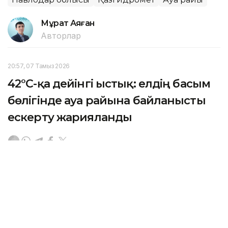
Мұрат Аяған
Авторлар
20:57, 07 Тамыз 2026
42°C-қа дейінгі ыстық: елдің басым
бөлігінде ауа райына байланысты
ескерту жарияланды
АСТАНА. KAZINFORM – Қазақстанның 16 облысында
ауа райына байланысты ескерту жарияланды, деп
хабарлайды Қазгидромет.