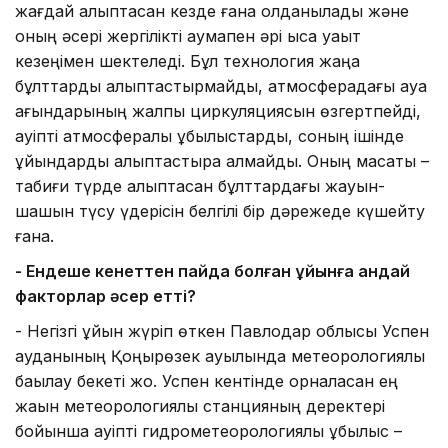
жағдай қалыптасқан кезде ғана қолданылады және
оның әсері жергілікті аумақпен әрі қысқа уақыт
кезеңімен шектеледі. Бұл технология жаңа
бұлттарды қалыптастырмайды, атмосферадағы ауа
ағындарының жалпы циркуляциясын өзгертпейді,
қауіпті атмосфералық құбылыстарды, соның ішінде
құйындарды қалыптастыра алмайды. Оның мақсаты –
табиғи түрде қалыптасқан бұлттардағы жауын-
шашын түсу үдерісін белгілі бір дәрежеде күшейту
ғана.
- Ендеше кенеттен пайда болған құйынға қандай
факторлар әсер етті?
- Негізгі құйын жүріп өткен Павлодар облысы Успен
ауданының Қоңырөзек ауылында метеорологиялық
бақылау бекеті жоқ. Успен кентінде орналасқан ең
жақын метеорологиялық станцияның деректері
бойынша қауіпті гидрометеорологиялық құбылыс –