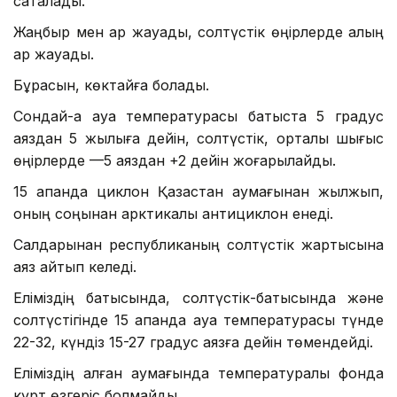
сақталады.
Жаңбыр мен қар жауады, солтүстік өңірлерде қалың
қар жауады.
Бұрқасын, көктайғақ болады.
Сондай-ақ ауа температурасы батыста 5 градус
аяздан 5 жылыға дейін, солтүстік, орталық шығыс
өңірлерде —5 аяздан +2 дейін жоғарылайды.
15 ақпанда циклон Қазақстан аумағынан жылжып,
оның соңынан арктикалық антициклон енеді.
Салдарынан республиканың солтүстік жартысына
аяз қайтып келеді.
Еліміздің батысында, солтүстік-батысында және
солтүстігінде 15 ақпанда ауа температурасы түнде
22-32, күндіз 15-27 градус аязға дейін төмендейді.
Еліміздің қалған аумағында температуралық фонда
күрт өзгеріс болмайды.