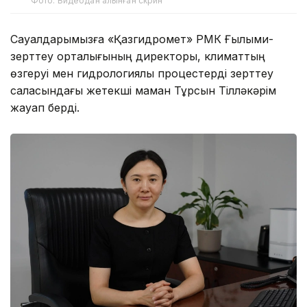
Фото: Видеодан алынған скрин
Сауалдарымызға «Қазгидромет» РМК Ғылыми-
зерттеу орталығының директоры, климаттың
өзгеруі мен гидрологиялық процестерді зерттеу
саласындағы жетекші маман Тұрсын Тілләкәрім
жауап берді.