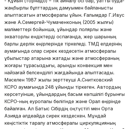
- Құйын (торнадо) – тік айналу осі бар, қуатты будақ-
жаңбырлы бұлттардың дамуымен байланысты
қалыптасатын атмосфералық құйын. Ғалымдар Г.Ивус
және А.Семергей-Чумаченконың (2005 жылғы)
мәліметтері бойынша, құйындар полярлық және
экваторлық ендіктерді қоспағанда, жер шарының
барлық дерлік өңірлерінде тіркеледі. ТМД елдерінің
аумағында олар сирек кездесетін атмосфералық
құбылыстар қатарына жатады және атмосфераның
жоғары тұрақсыздығы, қарқынды конвекция мен
найзағай белсенділігі жағдайында қалыптасады.
Мәселен 1987 жылы зерттеуші А.Снитковский
КСРО аумағында 248 құйынды тіркеген. Автордың
көрсетуінше, құйындардың басым көпшілігі бұрынғы
КСРО-ның еуропалық бөлігінде және Орал өңірінде
байқалған. Ал Батыс Сібірдің оңтүстігі мен Орта
Азияда әлдеқайда сирек кездескен. Мұндай
кеңістіктік таралу атмосфералық циркуляцияның