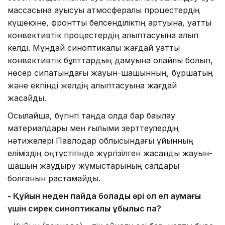
массасына ауысуы атмосфералық процестердің
күшеюіне, фронттық белсенділіктің артуына, қуатты
конвективтік процестердің қалыптасуына алып
келді. Мұндай синоптикалық жағдай қуатты
конвективтік бұлттардың дамуына қолайлы болып,
нөсер сипатындағы жауын-шашынның, бұршақтың
және екпінді желдің қалыптасуына жағдай
жасайды.
Осылайша, бүгінгі таңда қолда бар бақылау
материалдары мен ғылыми зерттеулердің
нәтижелері Павлодар облысындағы құйынның
еліміздің оңтүстігінде жүргізілген жасанды жауын-
шашын жаудыру жұмыстарының салдары
болғанын растамайды.
-
Қ
ұйын неден пайда болады әрі ол ел аумағы
үшін сирек
синоптикалық құбылыс па?