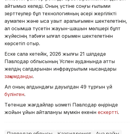
айтқымыз келеді. Оның үстіне соңғы ғылыми
зерттеулер бұл технологияның әсері жергілікті
аумақпен және қысқа уақыт аралығымен шектелетінін,
ал қосымша түсетін жауын-шашын мөлшері бұлт
жүйесінің табиғи ылғал қорымен шектелетінін
көрсетіп отыр.
Еске сала кетейік, 2026 жылғы 21 шілдеде
Павлодар облысының Успен ауданында қатты
желдің салдарынан инфрақұрылым нысандары
зақымданды
.
Ал оның алдындағы дауылдан 49 тұрғын үй
бүлінген
.
Төтенше жағдайлар қызметі Павлодар өңірінде
жойқын құйын қайталануы мүмкін екенін
ескертті
.
Павлодар облысы
Қазгидромет
Ауа райы