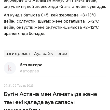
өңірлерде 0-5 жылыдан минус 3-11 аязға дейін,
оңтүстіктің кей жерлерінде -5 аязға дейін суытады.
Ал күндіз батыста 0+5, кей жерлерде +8+13°С
дейін, солтүстік, шығыс және орталықта -5+2°С
дейін; оңтүстік және оңтүстік-шығыста +2+12°С
аралығында болады.
Қазгидромет
Ауа райы
Қоғам
без автора
Авторлар
07:31, 09 Тамыз 2026
Бүгін Астана мен Алматыда және
тағы екі қалада ауа сапасы