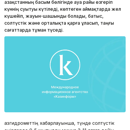
Қазақстанның басым бөлігінде ауа райы өзгеріп
күннің суытуы күтіледі, көптеген аймақтарда жел
күшейіп, жауын-шашынды болады, батыс,
солтүстік және орталықта қарға ұласып, таңғы
сағаттарда тұман түседі.
Қазгидрометтің хабарлауынша, түнде солтүстік