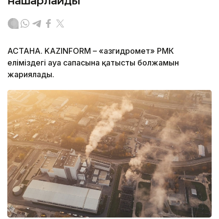
нашарлайды
АСТАНА. KAZINFORM – «Қазгидромет» РМК
еліміздегі ауа сапасына қатысты болжамын
жариялады.