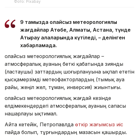
Фото: Pixabay
9 тамызда қолайсыз метеорологиялық
жағдайлар Ақтөбе, Алматы, Астана, түнде
Атырау қалаларында күтіледі, – делінген
хабарламада.
Қолайсыз метеорологиялық жағдайлар –
атмосфералық ауаның беткі қабатында зиянды
(ластаушы) заттардың шоғырлануына ықпал ететін
қысқамерзімді метеофакторлардың (тымық ауа
райы, жеңіл жел, тұман, инверсия) жиынтығы.
Қолайсыз метеорологиялық жағдай кезінде
елдімекендердегі атмосфералық ауаның сапасы
нашарлауы ықтимал.
Айта кетейік, Петропавлда
өткір жағымсыз иіс
пайда болып, тұрғындардың мазасын қашырды.