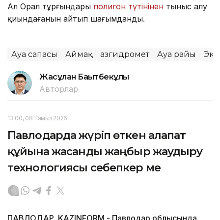
Ал Орал тұрғындары
полигон түтінінен
тыныс алу
қиындағанын айтып шағымданды.
Ауа сапасы
Аймақ
Қазгидромет
Ауа райы
Эко
Жасұлан Бақытбекұлы
Авторлар
13:00, 08 Тамыз 2026
Павлодарда жүріп өткен алапат
құйынға жасанды жаңбыр жаудыру
технологиясы себепкер ме
ПАВЛОДАР. KAZINFORM - Павлодар облысында