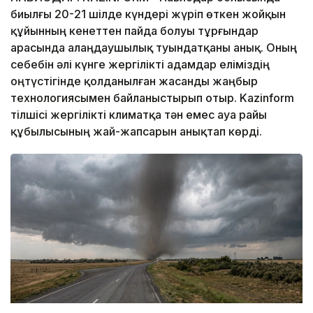
биылғы 20-21 шілде күндері жүріп өткен жойқын
құйынның кенеттен пайда болуы тұрғындар
арасында алаңдаушылық туындатқаны анық. Оның
себебін әлі күнге жергілікті адамдар еліміздің
оңтүстігінде қолданылған жасанды жаңбыр
технологиясымен байланыстырып отыр. Kazinform
тілшісі жергілікті климатқа тән емес ауа райы
құбылысының жай-жапсарын анықтап көрді.