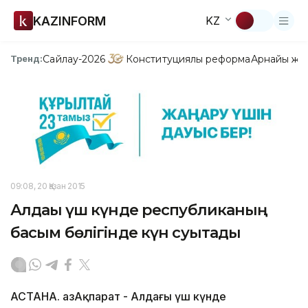
KAZINFORM
KZ
Сайлау-2026
Конституциялық реформа
Арнайы жо
Тренд:
09:08, 20 Қазан 2015
Алдағы үш күнде республиканың
басым бөлігінде күн суытады
АСТАНА. ҚазАқпарат - Алдағы үш күнде