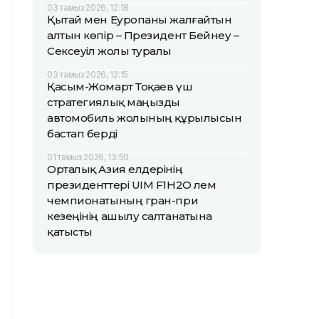
03 тамыз 2026, 12:18
Қытай мен Еуропаны жалғайтын
алтын көпір – Президент Бейнеу –
Сексеуіл жолы туралы
03 тамыз 2026, 12:15
Қасым-Жомарт Тоқаев үш
стратегиялық маңызды
автомобиль жолының құрылысын
бастап берді
01 тамыз 2026, 13:50
Орталық Азия елдерінің
президенттері UIM F1H2O әлем
чемпионатының гран-при
кезеңінің ашылу салтанатына
қатысты