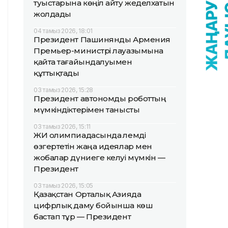
туыстарына көңіл айту жеделхатын
жолдады
04 тамыз 2026, 18:01
Президент Пашинянды Армения
Премьер-министрі лауазымына
қайта тағайындалуымен
құттықтады
03 тамыз 2026, 15:28
Президент автономды роботтың
мүмкіндіктерімен танысты
03 тамыз 2026, 15:11
ЖИ олимпиадасында әлемді
өзгертетін жаңа идеялар мен
жобалар дүниеге келуі мүмкін —
Президент
03 тамыз 2026, 15:05
Қазақстан Орталық Азияда
цифрлық даму бойынша көш
бастап тұр — Президент