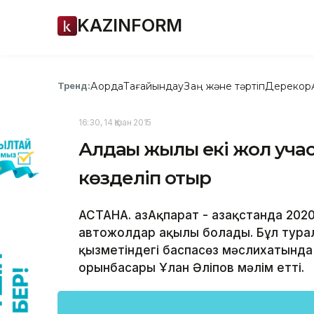
KAZINFORM
Ақорда
Тағайындау
Заң және тәртіп
Дерекқор
Тренд:
16:30, 14 Қазан 2015
Алдағы жылы екі жол учас
көзделіп отыр
АСТАНА. ҚазАқпарат - Қазақстанда 20
автожолдар ақылы болады. Бұл тура
қызметіндегі баспасөз мәслихатында
орынбасары Ұлан Әліпов мәлім етті.