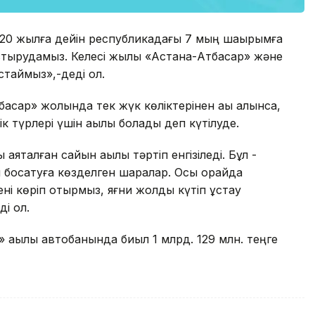
20 жылға дейін республикадағы 7 мың шақырымға
растырудамыз. Келесі жылы «Астана-Атбасар» және
таймыз»,-деді ол.
тбасар» жолында тек жүк көліктерінен ақы алынса,
 түрлері үшін ақылы болады деп күтілуде.
яқталған сайын ақылы тәртіп енгізіледі. Бұл -
н босатуға көзделген шаралар. Осы орайда
ні көріп отырмыз, яғни жолды күтіп ұстау
і ол.
 ақылы автобанында биыл 1 млрд. 129 млн. теңге