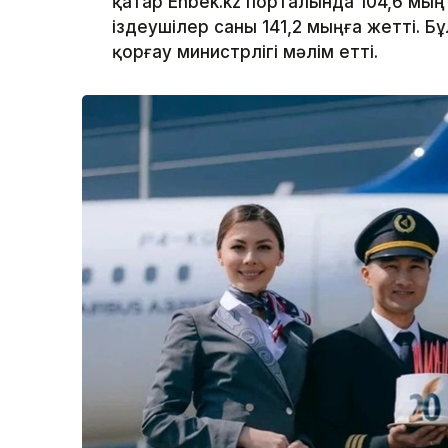
қатар Enbek.kz порталында 104,6 мы
іздеушілер саны 141,2 мыңға жетті. 
қорғау министрлігі мәлім етті.