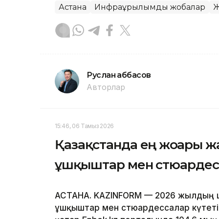
Астана
Инфрақұрылымдық жобалар
Ж
Руслан Ғаббасов
Авторлар
15:46, 06 Тамыз 2026
Қазақстанда ең жоғары ж
ұшқыштар мен стюардес
АСТАНА. KAZINFORM — 2026 жылдың ш
ұшқыштар мен стюардессалар күтеті