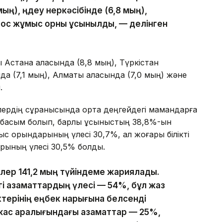
), өңдеу өнеркәсібінде (6,8 мың),
бос жұмыс орны ұсынылды, — делінген
Астана қаласында (8,8 мың), Түркістан
а (7,1 мың), Алматы қаласында (7,0 мың) және
.
ілердің сұранысында орта деңгейдегі мамандарға
 басым болып, барлық ұсыныстың 38,8%-ын
ұмыс орындарының үлесі 30,7%, ал жоғары білікті
рының үлесі 30,5% болды.
лер 141,2 мың түйіндеме жариялады.
гі азаматтардың үлесі — 54%, бұл жаз
терінің еңбек нарығына белсенді
жас аралығындағы азаматтар — 25%,