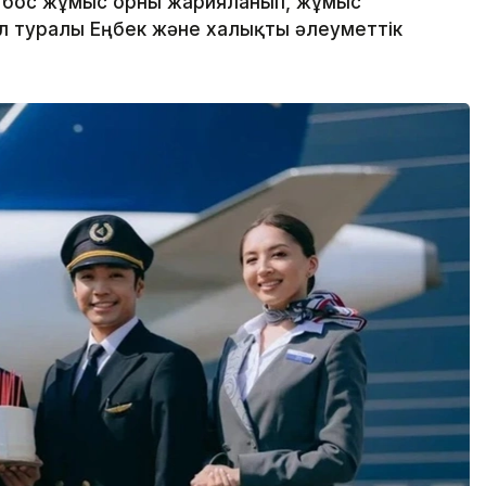
ң бос жұмыс орны жарияланып, жұмыс
Бұл туралы Еңбек және халықты әлеуметтік