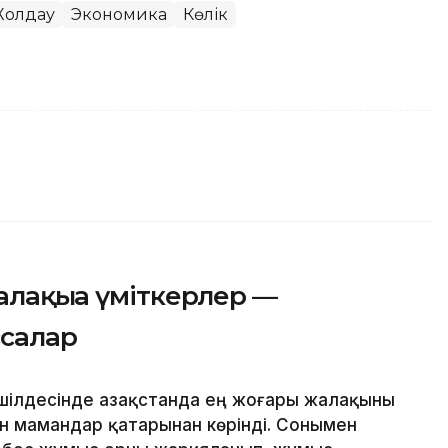
олдау
Экономика
Көлік
алақыға үміткерлер —
салар
ілдесінде Қазақстанда ең жоғары жалақыны
н мамандар қатарынан көрінді. Сонымен