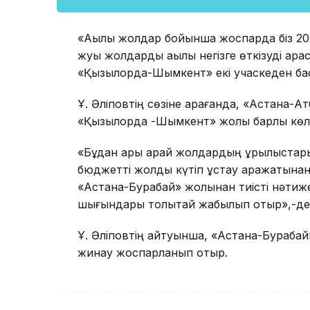
«Ақылы жолдар бойынша жоспарда біз 20
жуық жолдарды ақылы негізге өткізуді қа
«Қызылорда-Шымкент» екі учаскеден бас
Ұ. Әліповтің сөзіне қарағанда, «Астана-А
«Қызылорда -Шымкент» жолы барлық көлік
«Бұдан ары қарай жолдардың құрылыстары а
бюджетті жолды күтіп ұстау қаражатына
«Астана-Бурабай» жолынан тиісті нәтиже
шығындары толықтай жабылып отыр»,-дед
Ұ. Әліповтің айтуынша, «Астана-Бурабай»
жинау жоспарланып отыр.