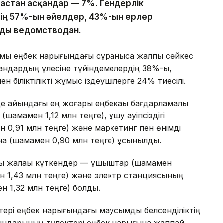
жастан асқандар — 7%. Гендерлік
ің 57%-ын әйелдер, 43%-ын ерлер
ады ведомстводан.
ымы еңбек нарығындағы сұранысқа жалпы сәйкес
мамандардың үлесіне түйіндемелердің 38%-ы,
н біліктілікті жұмыс іздеушілерге 24% тиесілі.
е айындағы ең жоғары еңбекақы бағдарламалық
амамен 1,12 млн теңге), ұшу қауіпсіздігі
 0,91 млн теңге) және маркетинг пен өнімді
на (шамамен 0,90 млн теңге) ұсынылды.
ы жалақы күткендер — ұшқыштар (шамамен
н 1,43 млн теңге) және электр станциясының
 1,32 млн теңге) болды.
ері еңбек нарығындағы маусымдық белсенділіктің
орындарының түлектері еңбек нарығына жаппай