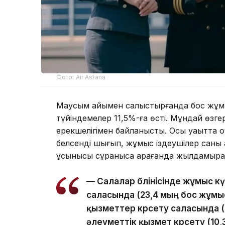
Фото: Air Astana
Маусым айымен салыстырғанда бос жұм
түйіндемелер 11,5%-ға өсті. Мұндай өзге
ерекшелігімен байланысты. Осы уақытта 
белсенді шығып, жұмыс іздеушілер саны
ұсынысы сұранысқа қарағанда жылдамырақ 
— Салалар бөлінісінде жұмыс к
саласында (23,4 мың бос жұмыс 
қызметтер көрсету саласында (
әлеуметтік қызмет көрсету (10