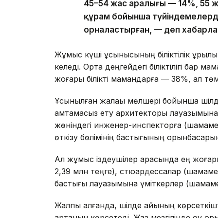
45–54 жас аралығы — 14%, 55 
құрам бойынша түйіндемелерд
орналастырған, — деп хабарл
Жұмыс күші ұсынысының біліктілік құрыл
келеді. Орта деңгейдегі біліктілігі бар 
жоғары білікті мамандарға — 38%, ал төме
Ұсынылған жалақы мөлшері бойынша шілд
қамтамасыз ету архитекторы лауазымына (ш
жөніндегі инженер-инспекторға (шамамен
өткізу бөлімінің бастығының орынбасары
Ал жұмыс іздеушілер арасында ең жоғар
2,39 млн теңге), стюардессалар (шамаме
бастығы лауазымына үміткерлер (шамамен
Жалпы алғанда, шілде айының көрсеткішт
артқанын көрсетеді. Жаз мезгілінде оқу 