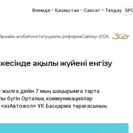
Әлемде
Қазақстан
Саясат
Талдау
SP
Арнайы жоба
Конституциялық реформа
Сайлау-2026
кесінде ақылы жүйені енгізу
20 жылға дейін 7 мың шақырымға тарта
лы бүгін Орталық коммуникациялар
 «ҚазАвтожол» ҰК Басқарма төрағасының