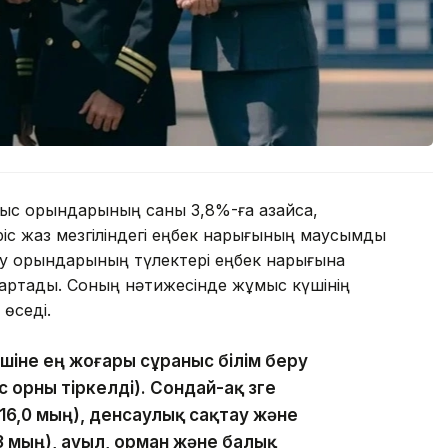
ыс орындарының саны 3,8%-ға азайса,
ріс жаз мезгіліндегі еңбек нарығының маусымдық
оқу орындарының түлектері еңбек нарығына
 артады. Соның нәтижесінде жұмыс күшінің
өседі.
үшіне ең жоғары сұраныс білім беру
орны тіркелді). Сондай-ақ өзге
16,0 мың), денсаулық сақтау және
,3 мың), ауыл, орман және балық