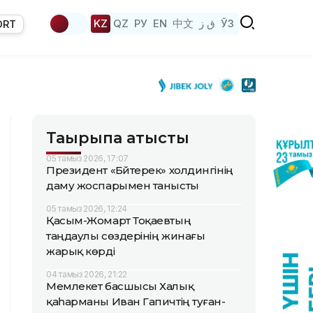
KZ
QZ
РУ
EN
中文
ق ز
ЎЗ
ORT
Тақырыпқа қатысты
05 тамыз 2026, 17:07
Президент «Бәйтерек» холдингінің
даму жоспарымен танысты
05 тамыз 2026, 12:24
Қасым-Жомарт Тоқаевтың
таңдаулы сөздерінің жинағы
жарық көрді
04 тамыз 2026, 21:22
Мемлекет басшысы Халық
қаһарманы Иван Гапичтің туған-