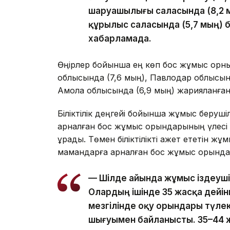
шаруашылығы саласында (8,2 мың
құрылыс саласында (5,7 мың) 
хабарламада.
Өңірлер бойынша ең көп бос жұмыс орны 
облысында (7,6 мың), Павлодар облысынд
Ақмола облысында (6,9 мың) жарияланған
Біліктілік деңгейі бойынша жұмыс беруш
арналған бос жұмыс орындарының үлесі
құрады. Төмен біліктілікті қажет ететін ж
мамандарға арналған бос жұмыс орында
— Шілде айында жұмыс іздеуші
Олардың ішінде 35 жасқа дейін
мезгілінде оқу орындары түлек
шығуымен байланысты. 35–44 