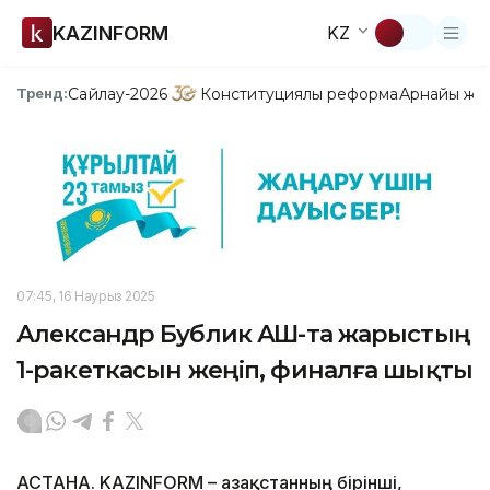
KAZINFORM
KZ
Сайлау-2026
Конституциялық реформа
Арнайы жо
Тренд:
07:45, 16 Наурыз 2025
Александр Бублик АҚШ-та жарыстың
1-ракеткасын жеңіп, финалға шықты
АСТАНА. KAZINFORM – Қазақстанның бірінші,