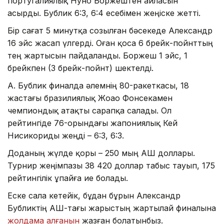
португалиялық Нуно Боржештен айласын
асырды. Бублик 6:3, 6:4 есебімен жеңіске жетті.
Бір сағат 5 минутқа созылған бәсекеде Александр
16 эйс жасап үлгерді. Оған қоса 6 брейк-пойнттың
тең жартысын пайдаланды. Боржеш 1 эйс, 1
брейкпен (3 брейк-пойнт) шектелді.
А. Бублик финалда әлемнің 80-ракеткасы, 18
жастағы бразилиялық Жоао Фонсекамен
чемпиондық атақты сарапқа салады. Ол
рейтингіде 76-орындағы жапониялық Кей
Нисикориды жеңді – 6:3, 6:3.
Доданың жүлде қоры – 250 мың АҚШ доллары.
Турнир жеңімпазы 38 420 доллар табыс тауып, 175
рейтингілік ұпайға ие болады.
Еске сала кетейік, бұдан бұрын Александр
Бубликтің АҚШ-тағы жарыстың жартылай финалына
жолдама алғанын
жазған болатынбыз.