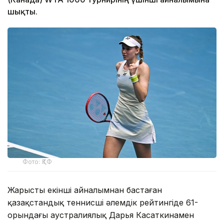
шықты.
Фото: ҚТФ
Жарысты екінші айналымнан бастаған
қазақстандық теннисші әлемдік рейтингіде 61-
орындағы аустралиялық Дарья Касаткинамен