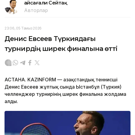
Ғайсағали Сейтақ
Авторлар
23:06, 05 Тамыз 2026
Денис Евсеев Түркиядағы
турнирдің ширек финалына өтті
АСТАНА. KAZINFORM — Қазақстандық теннисші
Денис Евсеев жұптық сында Ыстанбұл (Түркия)
челленджер турнирінің ширек финалына жолдама
алды.