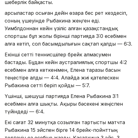
шеберлік байқасты.
Қарсыластар осыған дейін өзара бес рет кездесіп,
соның үшеуінде Рыбакина жеңген еді.
Уимблдоннан кейін үзіліс алған қазақстандық
спортшы бұл жолы бірінші партияда 3:0 есебімен
алға кетіп, сол басымдылығын сақтап қалды — 6:3.
Екінші сетті теннисшілер брейк алмасумен
бастады. Бұдан кейін аустралиялық спортшы 4:2
есебімен алға кеткенімен, Елена таразы басын
теңестіре алды — 4:4. Алайда жиі қателескен
Рыбакина сетті беріп қойды — 5:7.
Үшінші, шешуші партияда Елена Рыбакина 3:1
есебімен алға шықты. Ақыры бәсекені жеңіспен
түйіндеді — 6:4.
Екі сағат 32 минутқа созылған тартысты матчта
Рыбакина 15 эйспен бірге 14 брейк-пойнттың
төртеуін өз есебіне жазды. Касаткина 3 эйс, 3