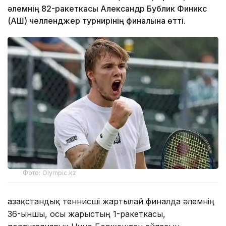
әлемнің 82-ракеткасы Александр Бублик Финикс
(АҚШ) челленджер турнирінің финалына өтті.
Фото: Olympic.kz
Қазақстандық теннисші жартылай финалда әлемнің
36-ыншы, осы жарыстың 1-ракеткасы,