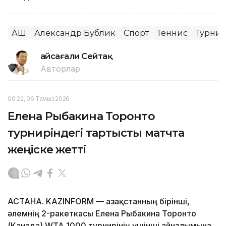
АҚШ
Александр Бублик
Спорт
Теннис
Турни
Ғайсағали Сейтақ
Авторлар
00:22, 06 Тамыз 2026
Елена Рыбакина Торонто
турниріндегі тартысты матчта
жеңіске жетті
АСТАНА. KAZINFORM — Қазақстанның бірінші,
әлемнің 2-ракеткасы Елена Рыбакина Торонто
(Канада) WTA 1000 турнирінің үшінші айналымына