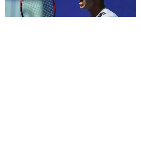
Фото: ktf.kz
Денис Евсеев қытайлық Фацзин Суньмен бірге
бастапқы матчын тағы бір қазақстандық Григорий
Ломакин — америкалық Колин Синклермен өткізді.
Бір сағаттан сәл астам уақытқа созылған бәсеке
6:2, 6:4 есебімен қазақстандық-қытайлық жұптың
пайдасына шешілді.
Денис Евсеев — Фацзин Сунь жартылай финалға
шығу үшін Беларусь өкілі Сергей Бетов — ресейлік