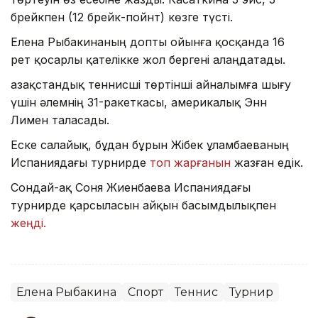
брейкпен (12 брейк-пойнт) көзге түсті.
Елена Рыбакинаның допты ойынға қосқанда 16
рет қосарлы қателікке жол бергені алаңдатады.
Қазақстандық теннисші төртінші айналымға шығу
үшін әлемнің 31-ракеткасы, америкалық Энн
Лимен таласады.
Еске салайық, бұдан бұрын Жібек Құламбаеваның
Испаниядағы турнирде
топ жарғанын
жазған едік.
Сондай-ақ Соня Жиенбаева Испаниядағы
турнирде қарсыласын айқын басымдылықпен
жеңді.
Елена Рыбакина
Спорт
Теннис
Турнир