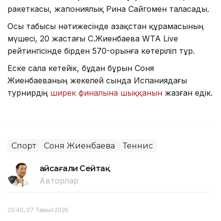
ракеткасы, жапониялық Рина Сайгомен таласады.
Осы табысы нәтижесінде Қазақстан құрамасының
мүшесі, 20 жастағы С.Жиенбаева WTA Live
рейтингісінде бірден 570-орынға көтеріліп тұр.
Еске сала кетейік, бұдан бұрын Соня
Жиенбаеваның жекелей сында Испаниядағы
турнирдің
ширек финалына шыққанын
жазған едік.
Спорт
Соня Жиенбаева
Теннис
Ғайсағали Сейтақ
Авторлар
20:40, 07 Тамыз 2026