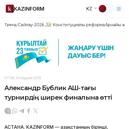
KAZINFORM
KZ
Сайлау-2026
Конституциялық реформа
Арнайы жо
Тренд:
07:38, 14 Наурыз 2025
Александр Бублик АҚШ-тағы
турнирдің ширек финалына өтті
АСТАНА. KAZINFORM — Қазақстанның бірінші,