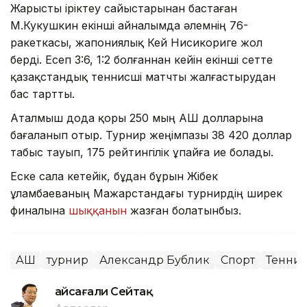
Жарысты іріктеу сайыстарынан бастаған
М.Кукушкин екінші айналымда әлемнің 76-
ракеткасы, жапониялық Кей Нисикориге жол
берді. Есеп 3:6, 1:2 болғаннан кейін екінші сетте
қазақстандық теннисші матчты жалғастырудан
бас тартты.
Аталмыш дода қоры 250 мың АҚШ долларына
бағаланып отыр. Турнир жеңімпазы 38 420 доллар
табыс тауып, 175 рейтингілік ұпайға ие болады.
Еске сала кетейік, бұдан бұрын Жібек
Құламбаеваның Мажарстандағы турнирдің ширек
финалына
шыққанын
жазған болатынбыз.
АҚШ
турнир
Александр Бублик
Спорт
Тенни
Ғайсағали Сейтақ