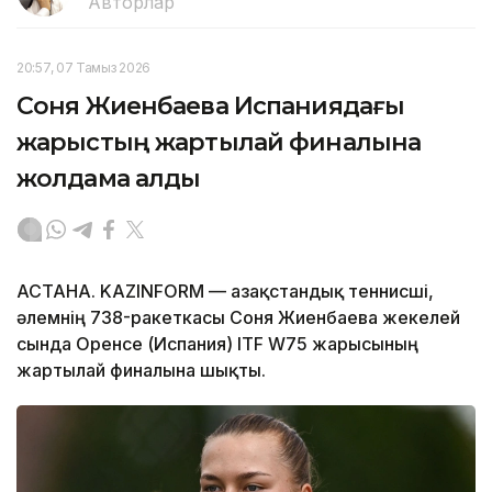
Авторлар
20:57, 07 Тамыз 2026
Соня Жиенбаева Испаниядағы
жарыстың жартылай финалына
жолдама алды
АСТАНА. KAZINFORM — Қазақстандық теннисші,
әлемнің 738-ракеткасы Соня Жиенбаева жекелей
сында Оренсе (Испания) ITF W75 жарысының
жартылай финалына шықты.