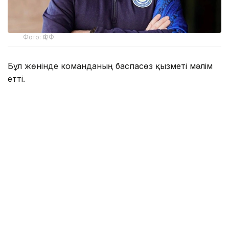
Фото: ҚФФ
Бұл жөнінде команданың баспасөз қызметі мәлім
етті.
Ол 2026 жылдың 6 наурызында команданың
тізгінін ұстап, осы уақыт аралығында бас бапкер
ретінде 19 кездесу өткізді.
— Клубымыз Владимир Николаевичке
атқарған еңбегі, кәсібилігі және командаға
қосқан үлесі үшін алғыс білдіреді. Бірге
өткізген уақыт, жеңістер мен қиын сәттер
клуб тарихының бір бөлігі болып қала береді.
Владимир Николаевичке алдағы бапкерлік
мансабында сәттілік, мықты денсаулық және