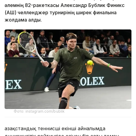
әлемнің 82-ракеткасы Александр Бублик Финикс
(АҚШ) челленджер турнирінің ширек финалына
жолдама алды.
Фото: instagram.com/bublik
Қазақстандық теннисші екінші айналымда
дүниежүзілік рейтингіде өзінен бір саты төмен