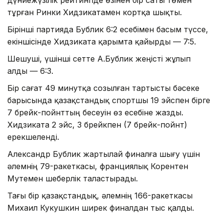
тұрған Ринки Хидзикатамен кортқа шықты.
Бірінші партияда Бублик 6:2 есебімен басым түссе,
екіншісінде Хидзиката қарымта қайырды — 7:5.
Шешуші, үшінші сетте А.Бублик жеңісті жұлып
алды — 6:3.
Бір сағат 49 минутқа созылған тартысты бәсеке
барысында қазақстандық спортшы 19 эйспен бірге
7 брейк-пойнттың бесеуін өз есебіне жазды.
Хидзиката 2 эйс, 3 брейкпен (7 брейк-пойнт)
ерекшеленді.
Александр Бублик жартылай финалға шығу үшін
әлемнің 79-ракеткасы, франциялық Корентен
Мутемен шеберлік таластырады.
Тағы бір қазақстандық, әлемнің 166-ракеткасы
Михаил Кукушкин ширек финалдан тыс қалды.