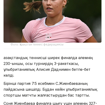
Фото: Қазақстан теннис федерациясы
Қазақстандық теннисші ширек финалда әлемнің
230-ыншы, осы турнирдің 3-ракеткасы,
ұлыбританиялық Алисия Даднимен бетпе-бет
келді.
Бірінші партия 7:5 есебімен С.Жиенбаеваның
пайдасына шешілді. Бұдан кейін ұлыбританиялық
спортшы матчты жалғастырудан бас тартты.
Соня Жиенбаева финалға шығу үшін әлемнің 327-