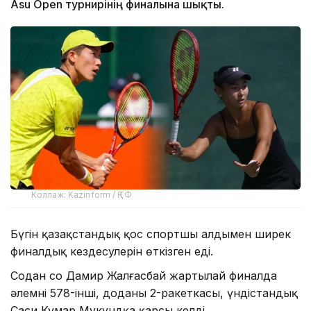
Asu Open турнирінің финалына шықты.
Коллаж: Kazinform / ҚТФ
Бүгін қазақстандық қос спортшы алдымен ширек
финалдық кездесулерін өткізген еді.
Содан соң Дамир Жалғасбай жартылай финалда
әлемнің 578-інші, доданың 2-ракеткасы, үндістандық
Саси Кумар Мукундқа қарсы келді.