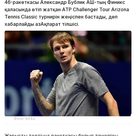
46-ракеткасы Александр Бублик АҚШ-тың Финикс
қаласында өтіп жатқан ATP Challenger Tour Arizona
Tennis Classic турнирін жеңіспен бастады, деп
хабарлайды ҚазАқпарат тілшісі.
Фото: ktf.kz
Жарыстың төртінші ракеткасы болып тіркелген