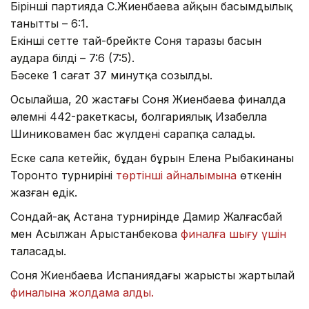
Бірінші партияда С.Жиенбаева айқын басымдылық
танытты – 6:1.
Екінші сетте тай-брейкте Соня таразы басын
аудара білді – 7:6 (7:5).
Бәсеке 1 сағат 37 минутқа созылды.
Осылайша, 20 жастағы Соня Жиенбаева финалда
әлемнің 442-ракеткасы, болгариялық Изабелла
Шиниковамен бас жүлдені сарапқа салады.
Еске сала кетейік, бұдан бұрын Елена Рыбакинаның
Торонто турнирінің
төртінші айналымына
өткенін
жазған едік.
Сондай-ақ Астана турнирінде Дамир Жалғасбай
мен Асылжан Арыстанбекова
финалға шығу үшін
таласады.
Соня Жиенбаева Испаниядағы жарыстың жартылай
финалына жолдама алды.