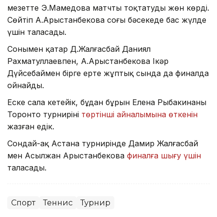
мезетте Э.Мамедова матчты тоқтатуды жөн көрді.
Сөйтіп А.Арыстанбекова соңғы бәсекеде бас жүлде
үшін таласады.
Сонымен қатар Д.Жалғасбай Даниял
Рахматуллаевпен, А.Арыстанбекова Іңкәр
Дүйсебаймен бірге ертең жұптық сында да финалда
ойнайды.
Еске сала кетейік, бұдан бұрын Елена Рыбакинаның
Торонто турнирінің
төртінші айналымына өткенін
жазған едік.
Сондай-ақ Астана турнирінде Дамир Жалғасбай
мен Асылжан Арыстанбекова
финалға шығу үшін
таласады.
Спорт
Теннис
Турнир