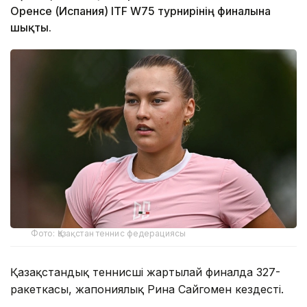
Оренсе (Испания) ITF W75 турнирінің финалына
шықты.
Фото: Қазақстан теннис федерациясы
Қазақстандық теннисші жартылай финалда 327-
ракеткасы, жапониялық Рина Сайгомен кездесті.