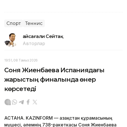
Спорт
Теннис
Ғайсағали Сейтақ
Авторлар
19:51, 08 Тамыз 2026
Соня Жиенбаева Испаниядағы
жарыстың финалында өнер
көрсетеді
АСТАНА. KAZINFORM — Қазақстан құрамасының
мүшесі, әлемнің 738-ракеткасы Соня Жиенбаева