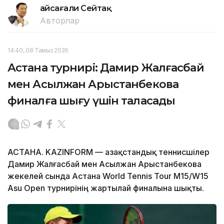
Ғайсағали Сейтақ
Авторлар
14:40, 08 Тамыз 2026
Астана турнирі: Дамир Жалғасбай
мен Асылжан Арыстанбекова
финалға шығу үшін таласады
АСТАНА. KAZINFORM — Қазақстандық теннисшілер
Дамир Жалғасбай мен Асылжан Арыстанбекова
жекелей сында Астана World Tennis Tour M15/W15
Asu Open турнирінің жартылай финалына шықты.