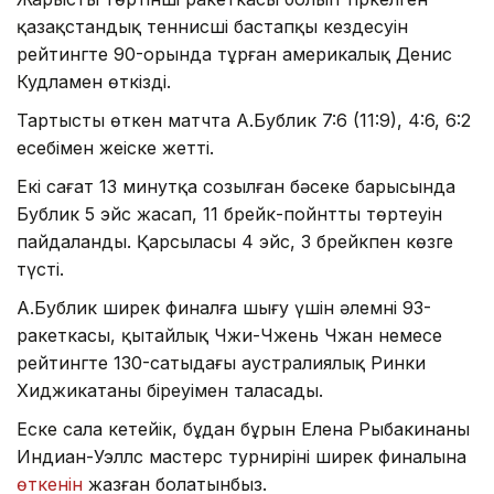
қазақстандық теннисші бастапқы кездесуін
рейтингте 90-орында тұрған америкалық Денис
Кудламен өткізді.
Тартысты өткен матчта А.Бублик 7:6 (11:9), 4:6, 6:2
есебімен жеңіске жетті.
Екі сағат 13 минутқа созылған бәсеке барысында
Бублик 5 эйс жасап, 11 брейк-пойнттың төртеуін
пайдаланды. Қарсыласы 4 эйс, 3 брейкпен көзге
түсті.
А.Бублик ширек финалға шығу үшін әлемнің 93-
ракеткасы, қытайлық Чжи-Чжень Чжан немесе
рейтингте 130-сатыдағы аустралиялық Ринки
Хиджикатаның біреуімен таласады.
Еске сала кетейік, бұдан бұрын Елена Рыбакинаның
Индиан-Уэллс мастерс турнирінің ширек финалына
өткенін
жазған болатынбыз.