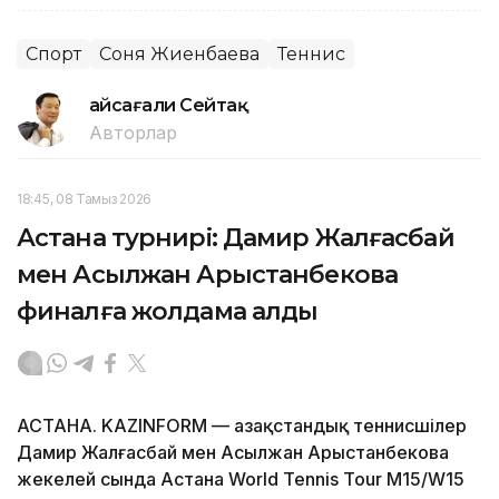
Спорт
Соня Жиенбаева
Теннис
Ғайсағали Сейтақ
Авторлар
18:45, 08 Тамыз 2026
Астана турнирі: Дамир Жалғасбай
мен Асылжан Арыстанбекова
финалға жолдама алды
АСТАНА. KAZINFORM — Қазақстандық теннисшілер
Дамир Жалғасбай мен Асылжан Арыстанбекова
жекелей сында Астана World Tennis Tour M15/W15