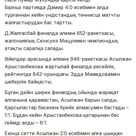
Бірінші партияда Дамир 4:0 есебімен алда
тұрғаннан кейін үндістандық теннисші матчты
жалғастырудан бас тартты.
Д.Жалғасбай финалда әлемнің 652-ракеткасы,
жапониялық Сюнсукэ Мицуимен чемпиондық
атақты сарапқа салады.
Әйелдер арасында әлемнің 946-ракеткасы Асылжан
Арыстанбекова жартылай финалда ресейлік,
рейтингіде 842-орындағы Эдда Мамедовамен
шеберлік байқасты.
Бұған дейін ширек финалдық ойында жарақат
алғанына қарамастан, Асылжан барын салды.
Қарсыластар бәсекені брейк алмасумен бастады –
1:1. Бұдан кейін Арыстанбекова қатарынан бес
геймді алды – 6:1.
Екінші сетте Асылжан 2:0 есебімен алға шыққан