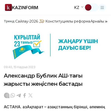
KAZINFORM
KZ
Сайлау-2026
Конституциялық реформа
Арнайы жо
Тренд:
09:40, 15 Наурыз 2023
Александр Бублик АҚШ-тағы
жарысты жеңіспен бастады
АСТАНА. ҚазАқпарат – Қазақстанның бірінші, әлемнің