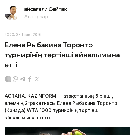
Ғайсағали Сейтақ
Авторлар
23:20, 07 Тамыз 2026
Елена Рыбакина Торонто
турнирінің төртінші айналымына
өтті
АСТАНА. KAZINFORM — Қазақстанның бірінші,
әлемнің 2-ракеткасы Елена Рыбакина Торонто
(Канада) WTA 1000 турнирінің төртінші
айналымына шықты.