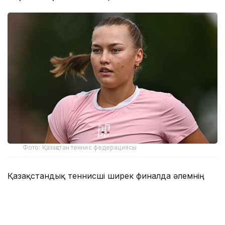
Фото: Қазақстан теннис федерациясы
Қазақстандық теннисші ширек финалда әлемнің
230-ыншы, осы турнирдің 3-ракеткасы,
ұлыбританиялық Алисия Даднимен бетпе-бет
келді.