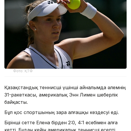
Фото: ҚТФ
Қазақстандық теннисші үшінші айналымда әлемнің
31-ракеткасы, америкалық Энн Лимен шеберлік
байқасты.
Бұл қос спортшының өзара алғашқы кездесуі еді.
Бірінші сетте Елена бірден 2:0, 4:1 есебімен алға
кетті. Бұдан кейін америкалық теннисші есепті