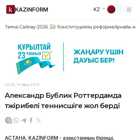
KAZINFORM
KZ
Сайлау-2026
Конституциялық реформа
Арнайы жо
Тренд:
22:30, 14 Ақпан 2024
Александр Бублик Роттердамда
тәжірибелі теннисшіге жол берді
АСТАНА. KAZINFORM - Қазақстанның бірінші,