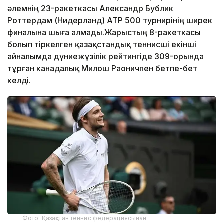
әлемнің 23-ракеткасы Александр Бублик
Роттердам (Нидерланд) ATP 500 турнирінің ширек
финалына шыға алмады.Жарыстың 8-ракеткасы
болып тіркелген қазақстандық теннисші екінші
айналымда дүниежүзілік рейтингіде 309-орында
тұрған канадалық Милош Раоничпен бетпе-бет
келді.
Фото: Қазақстан теннис федерациясынан