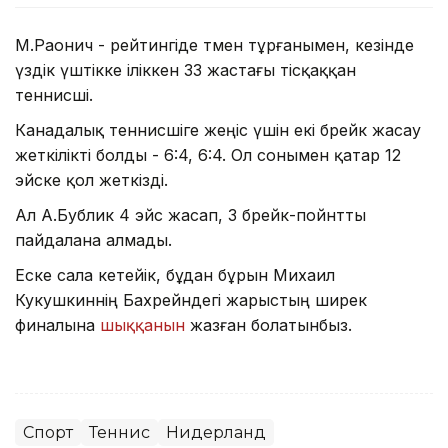
М.Раонич - рейтингіде төмен тұрғанымен, кезінде
үздік үштікке іліккен 33 жастағы тісқаққан
теннисші.
Канадалық теннисшіге жеңіс үшін екі брейк жасау
жеткілікті болды - 6:4, 6:4. Ол сонымен қатар 12
эйске қол жеткізді.
Ал А.Бублик 4 эйс жасап, 3 брейк-пойнтты
пайдалана алмады.
Еске сала кетейік, бұдан бұрын Михаил
Кукушкиннің Бахрейндегі жарыстың ширек
финалына
шыққанын
жазған болатынбыз.
Спорт
Теннис
Нидерланд