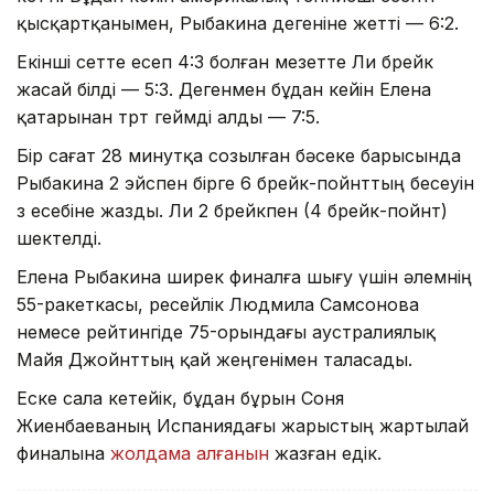
қысқартқанымен, Рыбакина дегеніне жетті — 6:2.
Екінші сетте есеп 4:3 болған мезетте Ли брейк
жасай білді — 5:3. Дегенмен бұдан кейін Елена
қатарынан төрт геймді алды — 7:5.
Бір сағат 28 минутқа созылған бәсеке барысында
Рыбакина 2 эйспен бірге 6 брейк-пойнттың бесеуін
өз есебіне жазды. Ли 2 брейкпен (4 брейк-пойнт)
шектелді.
Елена Рыбакина ширек финалға шығу үшін әлемнің
55-ракеткасы, ресейлік Людмила Самсонова
немесе рейтингіде 75-орындағы аустралиялық
Майя Джойнттың қай жеңгенімен таласады.
Еске сала кетейік, бұдан бұрын Соня
Жиенбаеваның Испаниядағы жарыстың жартылай
финалына
жолдама алғанын
жазған едік.