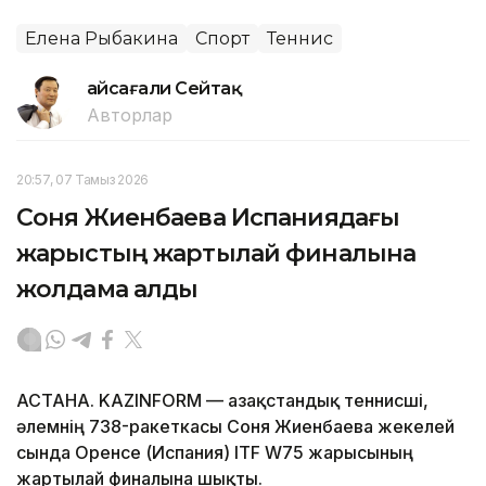
Елена Рыбакина
Спорт
Теннис
Ғайсағали Сейтақ
Авторлар
20:57, 07 Тамыз 2026
Соня Жиенбаева Испаниядағы
жарыстың жартылай финалына
жолдама алды
АСТАНА. KAZINFORM — Қазақстандық теннисші,
әлемнің 738-ракеткасы Соня Жиенбаева жекелей
сында Оренсе (Испания) ITF W75 жарысының
жартылай финалына шықты.