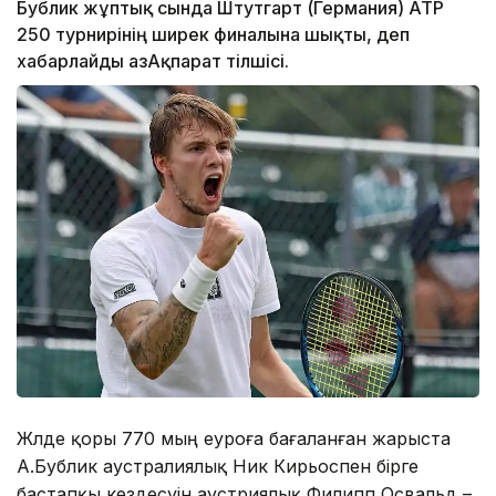
Бублик жұптық сында Штутгарт (Германия) ATP
250 турнирінің ширек финалына шықты, деп
хабарлайды ҚазАқпарат тілшісі.
Жүлде қоры 770 мың еуроға бағаланған жарыста
А.Бублик аустралиялық Ник Кирьоспен бірге
бастапқы кездесуін аустриялық Филипп Освальд –