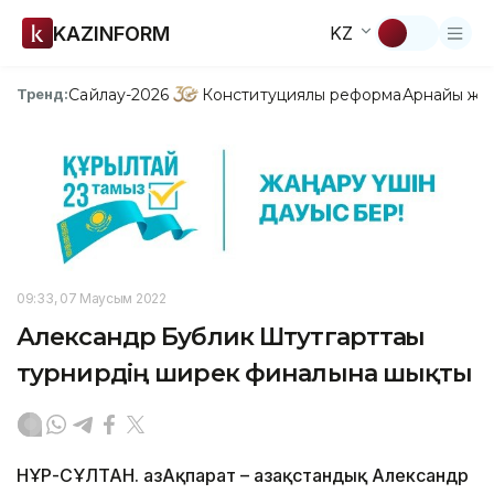
KAZINFORM
KZ
Сайлау-2026
Конституциялық реформа
Арнайы жо
Тренд:
09:33, 07 Маусым 2022
Александр Бублик Штутгарттағы
турнирдің ширек финалына шықты
НҰР-СҰЛТАН. ҚазАқпарат – Қазақстандық Александр