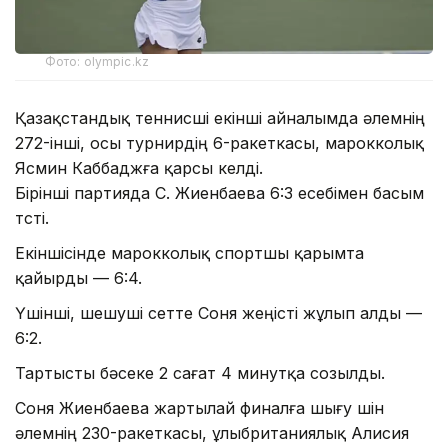
Фото: olympic.kz
Қазақстандық теннисші екінші айналымда әлемнің
272-інші, осы турнирдің 6-ракеткасы, марокколық
Ясмин Каббаджға қарсы келді.
Бірінші партияда С. Жиенбаева 6:3 есебімен басым
түсті.
Екіншісінде марокколық спортшы қарымта
қайырды — 6:4.
Үшінші, шешуші сетте Соня жеңісті жұлып алды —
6:2.
Тартысты бәсеке 2 сағат 4 минутқа созылды.
Соня Жиенбаева жартылай финалға шығу үшін
әлемнің 230-ракеткасы, ұлыбританиялық Алисия