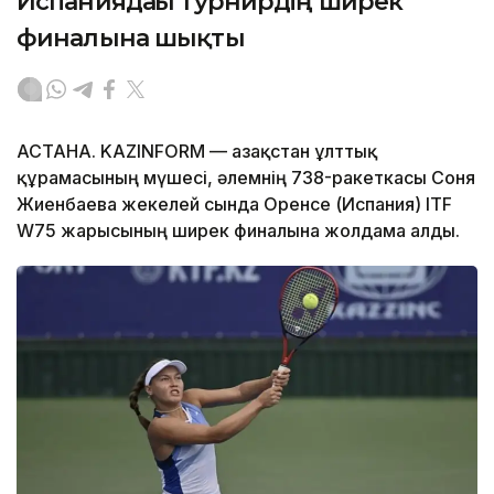
Испаниядағы турнирдің ширек
финалына шықты
АСТАНА. KAZINFORM — Қазақстан ұлттық
құрамасының мүшесі, әлемнің 738-ракеткасы Соня
Жиенбаева жекелей сында Оренсе (Испания) ITF
W75 жарысының ширек финалына жолдама алды.