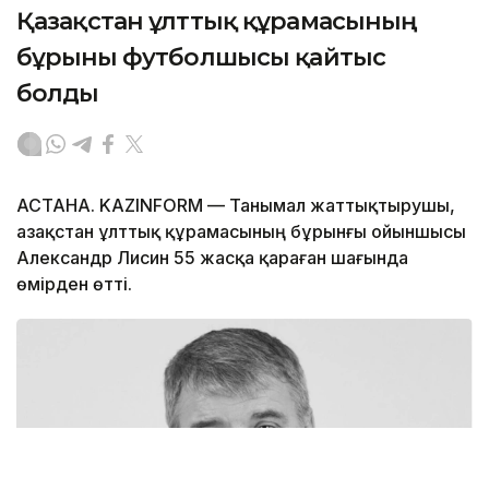
Қазақстан ұлттық құрамасының
бұрынғы футболшысы қайтыс
болды
АСТАНА. KAZINFORM — Танымал жаттықтырушы,
Қазақстан ұлттық құрамасының бұрынғы ойыншысы
Александр Лисин 55 жасқа қараған шағында
өмірден өтті.