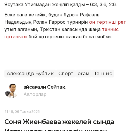
Ясутака Утиямадан жеңіліп қалды – 6:3, 3:6, 2:6.
Еске сала кетейік, бұдан бұрын Рафаэль
Надальдың Ролан Гаррос турнирін
он төртінші рет
ұтып алғанын, Түркістан қаласында жаңа
теннис
орталығы
бой көтергенін жазған болатынбыз.
Александр Бублик
Спорт
Қоғам
Теннис
Ғайсағали Сейтақ
Авторлар
21:46, 06 Тамыз 2026
Соня Жиенбаева жекелей сында