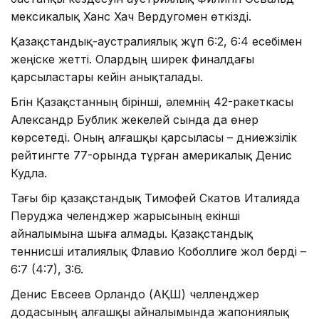
мексикалық Ханс Хач Вердугомен өткізді.
Қазақстандық-аустралиялық жұп 6:2, 6:4 есебімен
жеңіске жетті. Олардың ширек финалдағы
қарсыластары кейін анықталады.
Бүгін Қазақстанның бірінші, әлемнің 42-ракеткасы
Александр Бублик жекелей сында да өнер
көрсетеді. Оның алғашқы қарсыласы – дүниежүзілік
рейтингте 77-орында тұрған америкалық Денис
Кудла.
Тағы бір қазақстандық Тимофей Скатов Италияда
Перуджа челенджер жарысының екінші
айналымына шыға алмады. Қазақстандық
теннисші италиялық Флавио Коболлиге жол берді –
6:7 (4:7), 3:6.
Денис Евсеев Орландо (АҚШ) челленджер
додасының алғашқы айналымында жапониялық