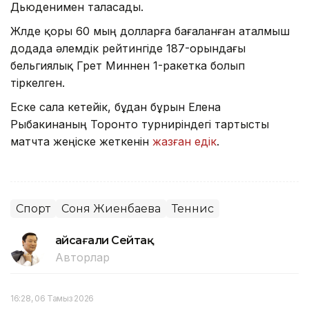
Дьюденимен таласады.
Жүлде қоры 60 мың долларға бағаланған аталмыш
додада әлемдік рейтингіде 187-орындағы
бельгиялық Грет Миннен 1-ракетка болып
тіркелген.
Еске сала кетейік, бұдан бұрын Елена
Рыбакинаның Торонто турниріндегі тартысты
матчта жеңіске жеткенін
жазған едік
.
Спорт
Соня Жиенбаева
Теннис
Ғайсағали Сейтақ
Авторлар
16:28, 06 Тамыз 2026