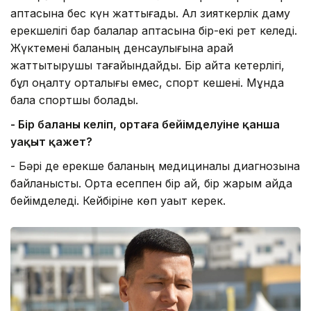
аптасына бес күн жаттығады. Ал зияткерлік даму
ерекшелігі бар балалар аптасына бір-екі рет келеді.
Жүктемені баланың денсаулығына қарай
жаттықтырушы тағайындайды. Бір айта кетерлігі,
бұл оңалту орталығы емес, спорт кешені. Мұнда
бала спортшы болады.
- Бір баланың келіп, ортаға бейімделуіне қанша
уақыт қажет?
- Бәрі де ерекше баланың медициналық диагнозына
байланысты. Орта есеппен бір ай, бір жарым айда
бейімделеді. Кейбіріне көп уақыт керек.