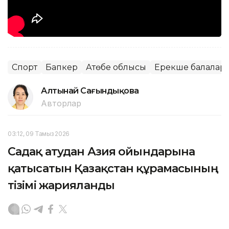
Спорт
Бапкер
Ақтөбе облысы
Ерекше балалар
Алтынай Сағындықова
Авторлар
03:12, 09 Тамыз 2026
Садақ атудан Азия ойындарына
қатысатын Қазақстан құрамасының
тізімі жарияланды