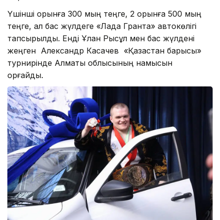
Үшінші орынға 300 мың теңге, 2 орынға 500 мың
теңге, ал бас жүлдеге «Лада Гранта» автокөлігі
тапсырылды. Енді Ұлан Рысқұл мен бас жүлдені
жеңген Александр Касачев «Қазақстан барысы»
турнирінде Алматы облысының намысын
қорғайды.