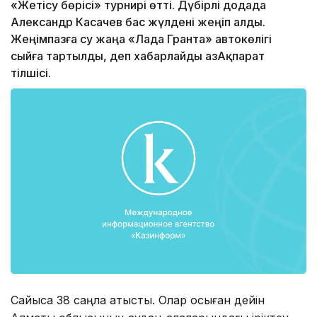
«Жетісу бөрісі» турнирі өтті. Дүбірлі додада
Александр Касачев бас жүлдені жеңіп алды.
Жеңімпазға су жаңа «Лада Гранта» автокөлігі
сыйға тартылды, деп хабарлайды ҚазАқпарат
тілшісі.
Сайысқа 38 саңлақ қатысты. Олар осыған дейін