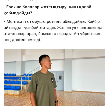
- Ерекше балалар жаттықтырушыны қалай
қабылдайды?
- Мені жаттықтырушы ретінде қабылдайды. Кейбірі
айтқанды түсінбей жатады. Жаттығуды алғашында
ата-аналар қарап, бақылап отырады. Ал үйреніскен
соң дәлізде күтеді.