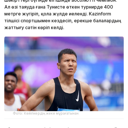
Ал өзі таяуда ғана Тунисте өткен турнирде 400
метрге жүгіріп, қола жүлде иеленді. Kazinform
тілшісі спортшымен кездесіп, ерекше балалардың
жаттығу сәтін көріп келді.
Фото: Кейіпкердің жеке мұрағатынан