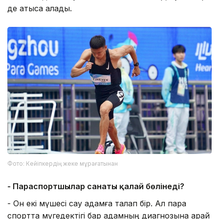
де қатыса алады.
Фото: Кейіпкердің жеке мұрағатынан
- Параспортшылар санаты қалай бөлінеді?
- Он екі мүшесі сау адамға талап бір. Ал пара
спортта мүгедектігі бар адамның диагнозына қарай