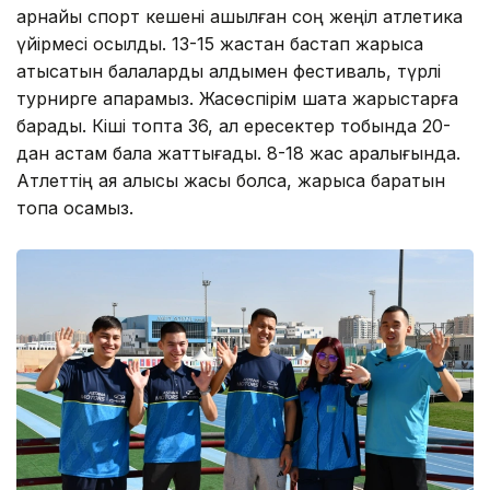
арнайы спорт кешені ашылған соң жеңіл атлетика
үйірмесі қосылды. 13-15 жастан бастап жарысқа
қатысатын балаларды алдымен фестиваль, түрлі
турнирге апарамыз. Жасөспірім шақта жарыстарға
барады. Кіші топта 36, ал ересектер тобында 20-
дан астам бала жаттығады. 8-18 жас аралығында.
Атлеттің аяқ алысы жақсы болса, жарысқа баратын
топқа қосамыз.