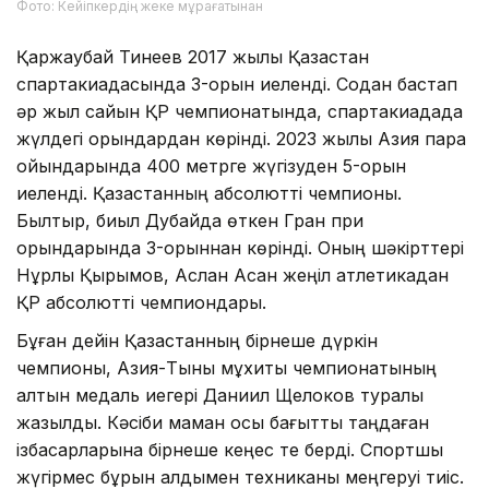
Фото: Кейіпкердің жеке мұрағатынан
Қаржаубай Тинеев 2017 жылы Қазақстан
спартакиадасында 3-орын иеленді. Содан бастап
әр жыл сайын ҚР чемпионатында, спартакиадада
жүлдегі орындардан көрінді. 2023 жылы Азия пара
ойындарында 400 метрге жүгізуден 5-орын
иеленді. Қазақстанның абсолютті чемпионы.
Былтыр, биыл Дубайда өткен Гран при
орындарында 3-орыннан көрінді. Оның шәкірттері
Нұрлы Қырымов, Аслан Асан жеңіл атлетикадан
ҚР абсолютті чемпиондары.
Бұған дейін Қазақстанның бірнеше дүркін
чемпионы, Азия-Тынық мұхиты чемпионатының
алтын медаль иегері Даниил Щелоков туралы
жазылды. Кәсіби маман осы бағытты таңдаған
ізбасарларына бірнеше кеңес те берді. Спортшы
жүгірмес бұрын алдымен техниканы меңгеруі тиіс.