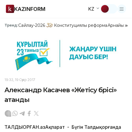
KAZINFORM
KZ
Сайлау-2026
Конституциялық реформа
Арнайы жо
Тренд:
19:32, 19 Сәуір 2017
Александр Касачев «Жетісу бөрісі»
атанды
ТАЛДЫҚОРҒАН.ҚазАқпарат - Бүгін Талдықорғанда