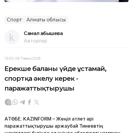
Спорт
Алматы облысы
Самал Қабышева
Авторлар
13:00, 09 Тамыз 2026
Ерекше баланы үйде ұстамай,
спортқа әкелу керек -
паражаттықтырушы
АҚТӨБЕ. KAZINFORM – Жеңіл атлет әрі
паражаттықтырушы Қаржаубай Тинеевтің
шәкірттері бүгінде ел ішінде абсолютті чемпион.