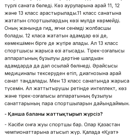
түрлі санатқа бөледі. Көз ауруларына қарай 11, 12
және 13 класс қарастырылады.11 класс санатына
жататын спортшылардың көзі мүлде көрмейді.
Оның жанында гид, яғни сенімді жолбасшы
болады. 12 класқа жататын адамдар өзі де,
көмекшімен бірге де жүгіре алады. Ал 13 класс
спортшысы жарысқа өзі қатысады. Тірек-қозғалысы
аппаратының бұзылуы дертіне шалдыққан
адамдарда да дәл осылай бөлінеді. Әрқайсысы
медициналық тексеруден өтіп, диагнозына қарай
санат таңдалады. Мен 13 класс санатында жарысқа
түсемін. Ал жаттықтырушы ретінде интеллект, көз
және тірек-қозғалысы аппаратының бұзылуы
санаттарының пара спортшыларын дайындаймын.
- Қанша баланы жаттықтырып жүрсіз?
- Кәсіби онға жуық спортшы бар. Олар Қазақстан
чемпионаттарына қатысып жүр. Қалада «Қуат»