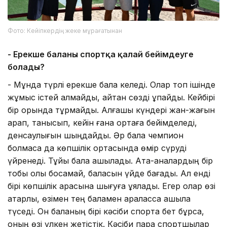
Фото: Кейіпкердің жеке мұрағатынан
- Ерекше баланы спортқа қалай бейімдеуге
болады?
- Мұнда түрлі ерекше бала келеді. Олар топ ішінде
жұмыс істей алмайды, айтқан сөзді ұқпайды. Кейбірі
бір орында тұрмайды. Алғашқы күндері жан-жағын
қарап, танысып, кейін ғана ортаға бейімделеді,
денсаулығын шыңдайды. Әр бала чемпион
болмаса да көпшілік ортасында өмір сүруді
үйренеді. Тұйық бала ашылады. Ата-аналардың бір
тобы қолы босамай, баласын үйде бағады. Ал енді
бірі көпшілік арасына шығуға ұялады. Егер олар өзі
қатарлы, өзімен тең баламен араласса ашыла
түседі. Он баланың бірі кәсіби спортқа бет бұрса,
оның өзі үлкен жетістік. Кәсіби пара спортшылар