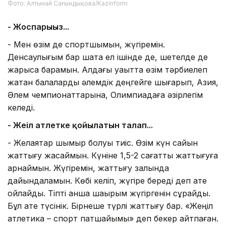
Фото: Алтынай Сағындықова/Kazinform
- Жоспарыңыз...
- Мен өзім де спортшымын, жүгіремін.
Денсаулығым бар шақта ел ішінде де, шетелде де
жарысқа барамын. Алдағы уақытта өзім тәрбиелеп
жатқан балаларды әлемдік деңгейге шығарып, Азия,
Әлем чемпионаттарына, Олимпиадаға әзірлегім
келеді.
- Жеңіл атлетке қойылатын талап...
- Желаяқтар шымыр болуы тиіс. Өзім күн сайын
жаттығу жасаймын. Күніне 1,5-2 сағатты жаттығуға
арнаймын. Жүгіремін, жаттығу залында
дайындаламын. Көбі келіп, жүгіре береді деп қате
ойлайды. Тіпті қанша шақырым жүгіргенін сұрайды.
Бұл қате түсінік. Бірнеше түрлі жаттығу бар. «Жеңіл
атлетика – спорт патшайымы» деп бекер айтпаған.