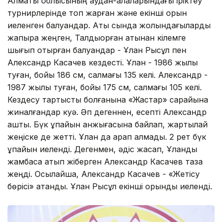
Алматы облысының аудан-қалаларындағы іріктеу
турнирлерінде топ жарған және екінші орын
иеленген балуандар. Ақтық сында жолындағыларды
жапыра жеңген, Талдықорған атынан кілемге
шығып отырған балуандар - Ұлан Рысқұл пен
Александр Касачев кездесті. Ұлан - 1986 жылы
туған, бойы 186 см, салмағы 135 келі. Александр -
1987 жылы туған, бойы 175 см, салмағы 105 келі.
Кездесу тартысты болғанына «Жастар» сарайына
жиналғандар куә. Әп дегеннен, есепті Александр
ашты. Бүк ұпайын қанжығасына байлап, жартылай
жеңіске де жетті. Ұлан да қарап қалмады. 2 рет бүк
ұпайын иеленді. Дегенмен, әдіс жасап, Ұланды
жамбасқа атып жіберген Александр Касачев таза
жеңді. Осылайша, Александр Касачев - «Жетісу
бөрісі» атанды. Ұлан Рысқұл екінші орынды иеленді.