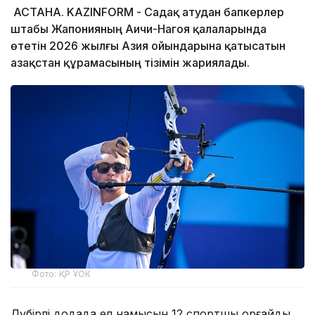
АСТАНА. KAZINFORM - Садақ атудан бапкерлер
штабы Жапонияның Аичи-Нагоя қалаларында
өтетін 2026 жылғы Азия ойындарына қатысатын
Қазақстан құрамасының тізімін жариялады.
Фото: ҚР ҰОК
Дүбірлі додада ел намысын 12 спортшы қорғайды.