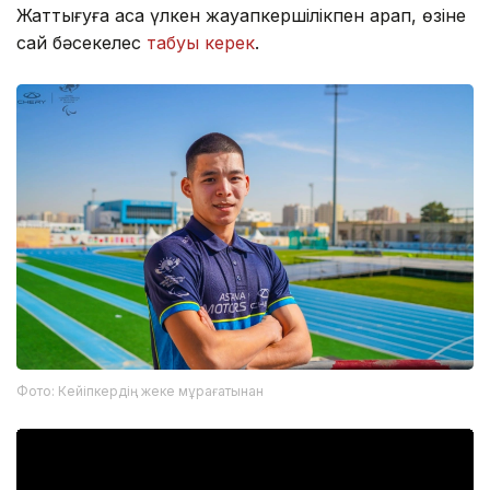
Жаттығуға аса үлкен жауапкершілікпен қарап, өзіне
сай бәсекелес
табуы керек
.
Фото: Кейіпкердің жеке мұрағатынан