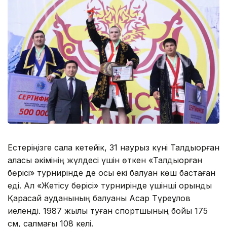
Естеріңізге сала кетейік, 31 наурыз күні Талдықорған
қаласы әкімінің жүлдесі үшін өткен «Талдықорған
бөрісі» турнирінде де осы екі балуан көш бастаған
еді. Ал «Жетісу бөрісі» турнирінде үшінші орынды
Қарасай ауданының балуаны Асқар Түреқұлов
иеленді. 1987 жылы туған спортшының бойы 175
см, салмағы 108 келі.