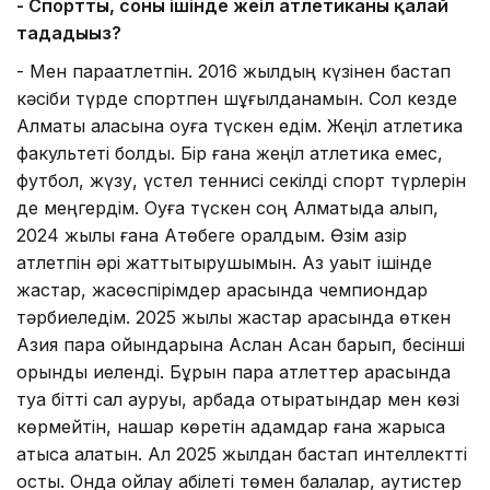
- Спортты, соның ішінде жеңіл атлетиканы қалай
таңдадыңыз?
- Мен параатлетпін. 2016 жылдың күзінен бастап
кәсіби түрде спортпен шұғылданамын. Сол кезде
Алматы қаласына оқуға түскен едім. Жеңіл атлетика
факультеті болды. Бір ғана жеңіл атлетика емес,
футбол, жүзу, үстел теннисі секілді спорт түрлерін
де меңгердім. Оқуға түскен соң Алматыда қалып,
2024 жылы ғана Ақтөбеге оралдым. Өзім қазір
атлетпін әрі жаттықтырушымын. Аз уақыт ішінде
жастар, жасөспірімдер арасында чемпиондар
тәрбиеледім. 2025 жылы жастар арасында өткен
Азия пара ойындарына Аслан Асан барып, бесінші
орынды иеленді. Бұрын пара атлеттер арасында
туа бітті сал ауруы, арбада отыратындар мен көзі
көрмейтін, нашар көретін адамдар ғана жарысқа
қатыса алатын. Ал 2025 жылдан бастап интеллектті
қосты. Онда ойлау қабілеті төмен балалар, аутистер