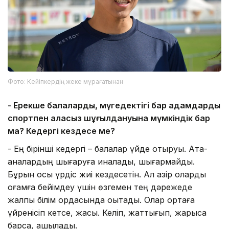
Фото: Кейіпкердің жеке мұрағатынан
- Ерекше балалардың, мүгедектігі бар адамдардың
спортпен алаңсыз шұғылдануына мүмкіндік бар
ма? Кедергі кездесе ме?
- Ең бірінші кедергі – балалар үйде отыруы. Ата-
аналардың шығаруға қиналады, шығармайды.
Бұрын осы үрдіс жиі кездесетін. Ал қазір оларды
қоғамға бейімдеу үшін өзгемен тең дәрежеде
жалпы білім ордасында оқытады. Олар ортаға
үйренісіп кетсе, жақсы. Келіп, жаттығып, жарысқа
барса, ашылады.