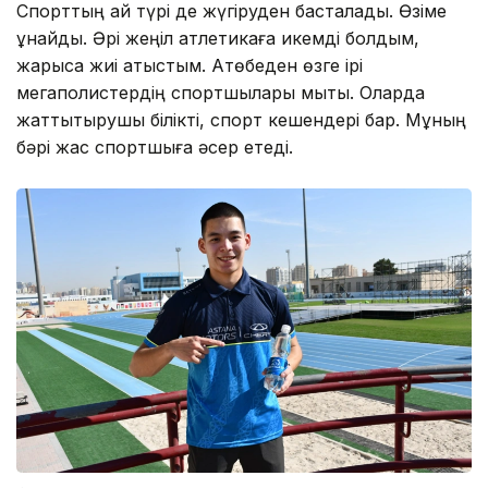
Спорттың қай түрі де жүгіруден басталады. Өзіме
ұнайды. Әрі жеңіл атлетикаға икемді болдым,
жарысқа жиі қатыстым. Ақтөбеден өзге ірі
мегаполистердің спортшылары мықты. Оларда
жаттықтырушы білікті, спорт кешендері бар. Мұның
бәрі жас спортшыға әсер етеді.