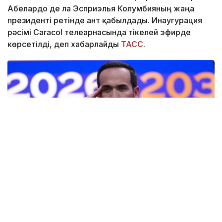
Абелардо де ла Эсприэлья Колумбияның жаңа
президенті ретінде ант қабылдады. Инаугурация
рәсімі Caracol телеарнасында тікелей эфирде
көрсетілді, деп хабарлайды
ТАСС
.
Фото: AP