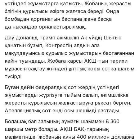
үстіндегі жұмыстарға қатысты. Жобаның жерасты
бөлігінің құрылысы әзірге жалғаса береді. Онда
бомбадан қорғанатын баспана және басқа
да нысандар орналастырылмақ.
Дау Дональд Трамп әкімшілігі Ақ үйдің Шығыс
қанатын бұзып, Конгрестің алдын ала
мақұлдауынсыз құрылыс жұмыстарын бастағаннан
кейін туындады. Жобаға қарсы АҚШ-тың тарихи
мұрасын сақтау жөніндегі ұлттық қоры сотқа шағым
түсірді.
Бұған дейін федералдық сот жердің үстіндегі
жұмыстарды жүргізуге тыйым салып, әкімшілікке
жерасты құрылысын жалғастыруға рұқсат берген.
Апелляциялық сот енді осы шешімді растады.
Болашақ бал залының аумағы шамамен 8 360
шаршы метр болады. АҚШ БАҚ-тарының
мәліметінше, жобаның құны 400 миллион долларға