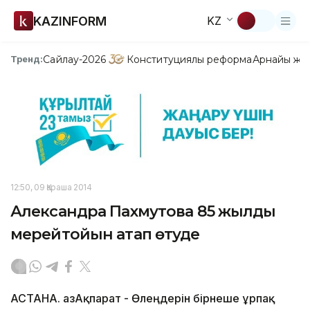
KAZINFORM
KZ
Сайлау-2026
Конституциялық реформа
Арнайы жо
Тренд:
12:50, 09 Қараша 2014
Александра Пахмутова 85 жылдық
мерейтойын атап өтуде
АСТАНА. ҚазАқпарат - Өлеңдерін бірнеше ұрпақ