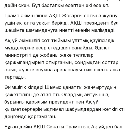
дейін өскен. Бұл бастапқы есептен екі есе көп.
Трамп әкімшілігіне АҚШ Жоғарғы сотына жүгіну
үшін екі апта уақыт берілді. АҚШ президенті бұл
шешімге шағымдануға ниетті екенін мәлімдеді.
Ақ үй әкімшілігі сот тыйымы ұлттық қауіпсіздік
мүдделеріне әсер етеді деп санайды. Әділет
министрлігі де жобаны жеке тұлғалар
қаржыландырып отырғанын, сондықтан соттар
оның жүзеге асуына араласпауы тиіс екенін алға
тартады.
Әкімшілік өкілдері Шығыс қанатты жаңғыртудың
қажеттілігін де атап өтті. Олардың айтуынша,
бұрынғы құрылым президент пен Ақ үй
қызметкерлерін ықтимал шабуылдардан жеткілікті
деңгейде қорғамаған.
Бұған дейін АҚШ Сенаты Трамптың Ақ үйдегі бал