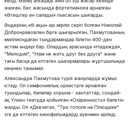
келді. Өзінің алғашқы әнін ол үш жасар кезінде
жазған. Бес жасында фортепианоға арналған
«Әтештер ән салады» пьесасын шығарды.
Әндерінің көбі ақын әрі өмірлік серігі болған Николай
Добронравовпен бірге шығарылған. Пахмутованың
миллиондаған тыңдармандар білетін 400-ден
астам әндері бар. Олардың арасында «Надежда»,
"Мелодия", "Нам не жить друг без друга" және
тағы басқа да көптеген шығармалары жұртшылыққа
кеңінен танымал.
Александра Пахмутова түрлі жанрларда жұмыс
істеді. Ол симфониялық оркестрге арналған
туындылар, балалар хорына - кантаттар, сондай-
ақ Үлкен театрда қойылған «Озаренность» балетін
жазды. Ол «Девчата», "Три тополя на Плющихе"
өзге де көптеген кинофильмдерді әуенмен әрледі.