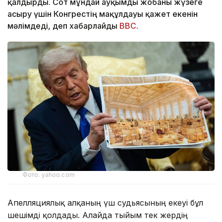
қалдырды. Сот мұндай ауқымды жобаны жүзеге
асыру үшін Конгрестің мақұлдауы қажет екенін
мәлімдеді, деп хабарлайды
BBC
.
Фото: yahoo.com
Апелляциялық алқаның үш судьясының екеуі бұл
шешімді қолдады. Алайда тыйым тек жердің