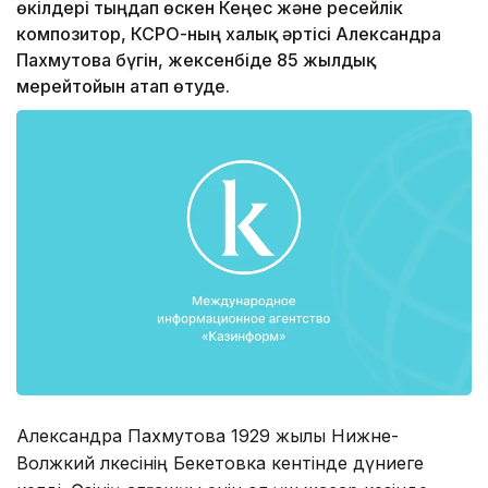
өкілдері тыңдап өскен Кеңес және ресейлік
композитор, КСРО-ның халық әртісі Александра
Пахмутова бүгін, жексенбіде 85 жылдық
мерейтойын атап өтуде.
Александра Пахмутова 1929 жылы Нижне-
Волжкий өлкесінің Бекетовка кентінде дүниеге