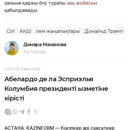
залына қаржы бөлу туралы
заң жобасын
қабылдамады.
Сот
АҚШ
Әлем жаңалықтары
Дональд Трамп
Динара Маханова
Авторлар
04:57, 08 Тамыз 2026
Абелардо де ла Эсприэлья
Колумбия президенті қызметіне
кірісті
АСТАНА. KAZINFORM —
Кәсіпкер әрі саясаткер