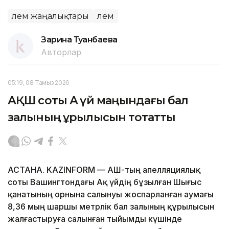
Әлем жаңалықтары
Әлем
Зарина Туғанбаева
Авторлар
05:19, 08 Тамыз 2026
АҚШ соты Ақ үй маңындағы бал
залының құрылысын тоқтатты
АСТАНА. KAZINFORM — АҚШ-тың апелляциялық
соты Вашингтондағы Ақ үйдің бұзылған Шығыс
қанатының орнына салынуы жоспарланған аумағы
8,36 мың шаршы метрлік бал залының құрылысын
жалғастыруға салынған тыйымды күшінде