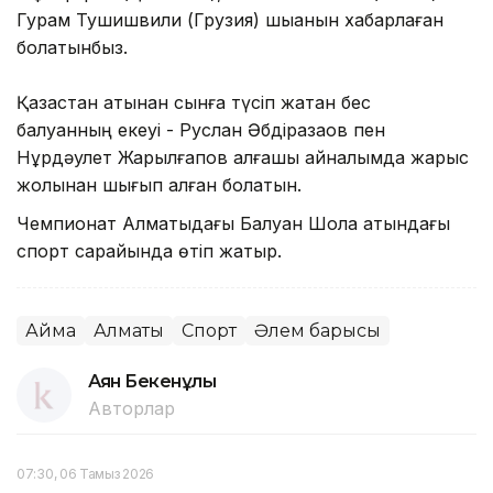
Гурам Тушишвили (Грузия) шыққанын хабарлаған
болатынбыз.
Қазақстан атынан сынға түсіп жатқан бес
балуанның екеуі - Руслан Әбдіразақов пен
Нұрдәулет Жарылғапов алғашқы айналымда жарыс
жолынан шығып қалған болатын.
Чемпионат Алматыдағы Балуан Шолақ атындағы
спорт сарайында өтіп жатыр.
Аймақ
Алматы
Спорт
Әлем барысы
Аян Бекенұлы
Авторлар
07:30, 06 Тамыз 2026