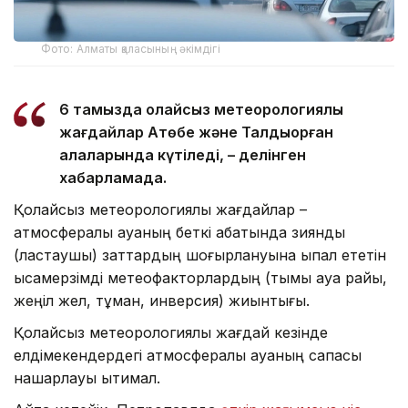
Фото: Алматы қаласының әкімдігі
6 тамызда қолайсыз метеорологиялық
жағдайлар Ақтөбе және Талдықорған
қалаларында күтіледі, – делінген
хабарламада.
Қолайсыз метеорологиялық жағдайлар –
атмосфералық ауаның беткі қабатында зиянды
(ластаушы) заттардың шоғырлануына ықпал ететін
қысқамерзімді метеофакторлардың (тымық ауа райы,
жеңіл жел, тұман, инверсия) жиынтығы.
Қолайсыз метеорологиялық жағдай кезінде
елдімекендердегі атмосфералық ауаның сапасы
нашарлауы ықтимал.