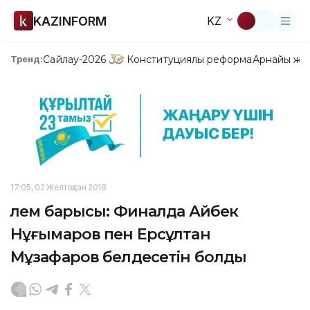
KAZINFORM
KZ
Сайлау-2026
Конституциялық реформа
Арнайы жо
Тренд:
17:05, 02 Желтоқсан 2018
Әлем барысы: Финалда Айбек
Нұғымаров пен Ерсұлтан
Мұзафаров белдесетін болды