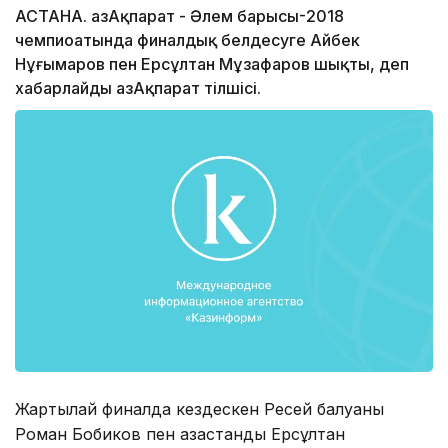
АСТАНА. ҚазАқпарат - Әлем барысы-2018
чемпиоатында финалдық белдесуге Айбек
Нұғымаров пен Ерсұлтан Мұзафаров шықты, деп
хабарлайды ҚазАқпарат тілшісі.
Жартылай финалда кездескен Ресей балуаны
Роман Бобиков пен қазақстандық Ерсұлтан