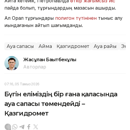
Айта кетейік, Петропавлда
өткір жағымсыз иіс
пайда болып, тұрғындардың мазасын қашырды.
Ал Орал тұрғындары
полигон түтінінен
тыныс алу
қиындағанын айтып шағымданды.
Ауа сапасы
Аймақ
Қазгидромет
Ауа райы
Эк
Жасұлан Бақытбекұлы
Авторлар
07:16, 05 Тамыз 2026
Бүгін еліміздің бір ғана қаласында
ауа сапасы төмендейді –
Қазгидромет