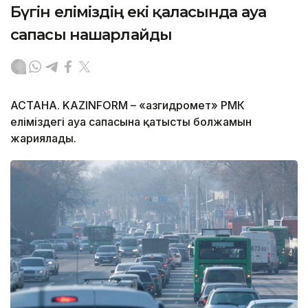
Бүгін еліміздің екі қаласында ауа
сапасы нашарлайды
АСТАНА. KAZINFORM – «Қазгидромет» РМК
еліміздегі ауа сапасына қатысты болжамын
жариялады.