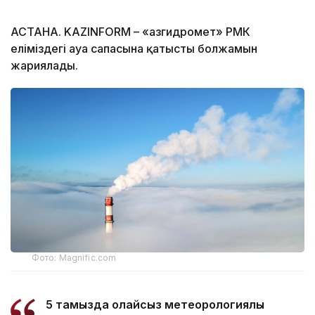
АСТАНА. KAZINFORM – «Қазгидромет» РМК
еліміздегі ауа сапасына қатысты болжамын
жариялады.
Фото: Magnific.com
5 тамызда қолайсыз метеорологиялық