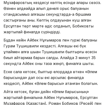
Мұзафаровтың кездесуі көптің есінде қалары сөзсіз.
Өзінен әлдеқайда алып денелі орыс балуанын
отандасымыз алғашқы секундтарда-ақ біршама
састырғаны анық. Көптің қолдауынан күш алған
Ерсұлтан төрт мәрте әдіс қолданып, Бобиковты
жартылай финалда сүріндірді.
Бұдан кейін Айбек Нұғымаров пен гүржі балуаны
Гурам Тушишвили кездесті. Алғашқы екі бүк
ұпаймен алға шыққан Тушишвили былтырғы есесін
биыл қайтармаққа барын салды. Алайда 3 минут 35
секундта Айбек оны таза жеңіп, финалға шықты.
Еске сала кетсек, былтыр елордада өткен «Әлем
барысында» дәл осы екі қарсылас финалда
кездесіп, Айбек «Әлем барысы» атанған болатын.
Айта кетсек, бұған дейін «Әлем барысының»
жартылай финалына Айбек Нұғымаров, Ерсұлтан
Мұзафаров (Қазақстан), Роман Бобиков (Ресей) пен