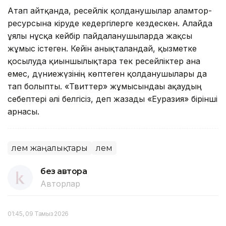
Атап айтқанда, ресейлік қолданушылар ғаламтор-
ресурсына кіруде кедергілерге кездескен. Алайда
ұялы нұсқа кейбір пайдаланушыларда жақсы
жұмыс істеген. Кейін анықталғандай, қызметке
қосылуда қиыншылықтарға тек ресейліктер ғана
емес, дүниежүзінің көптеген қолданушылары да
тап болыпты. «Твиттер» жұмысындағы ақаудың
себептері әлі белгісіз, деп жазады «Еуразия» бірінші
арнасы.
Әлем жаңалықтары
Әлем
без автора
Авторлар
01:45, 09 Тамыз 2026