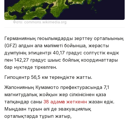
Фото: commons.wikimedia.org
Германияның геоғылымдарды зерттеу орталығының
(GFZ) алдын ала мәліметі бойынша, жерасты
дүмпуінің эпицентрі 40,17 градус солтүстік ендік
пен 142,27 градус шығыс бойлық координаттары
бар нүктеде тіркелген.
Гипоцентр 56,5 км тереңдікте жатты.
Жапонияның Кумамото префектурасында 7,1
магнитудалық жойқын жер сілкінісінен қаза
тапқандар саны
38 адамға жеткенін
жазған едік.
Мыңдаған тұрғын әлі де эвакуациялық
орталықтарда тұрып жатыр,