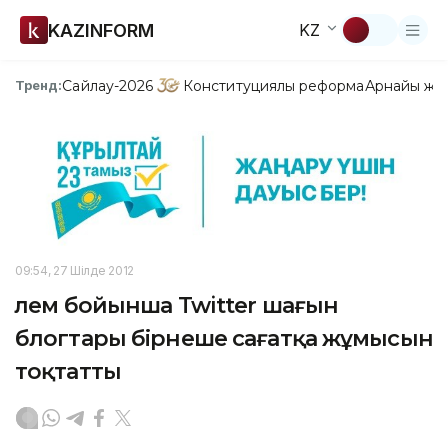
KAZINFORM
KZ
Сайлау-2026
Конституциялық реформа
Арнайы жо
Тренд:
09:54, 27 Шілде 2012
Әлем бойынша Twitter шағын
блогтары бірнеше сағатқа жұмысын
тоқтатты