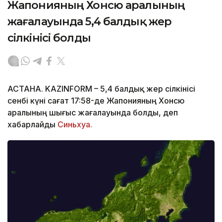
Жапонияның Хонсю аралының
жағалауында 5,4 балдық жер
сілкінісі болды
АСТАНА. KAZINFORM – 5,4 балдық жер сілкінісі
сенбі күні сағат 17:58-де Жапонияның Хонсю
аралының шығыс жағалауында болды, деп
хабарлайды
Синьхуа.