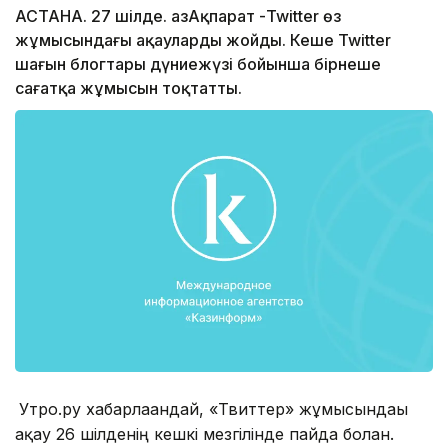
АСТАНА. 27 шілде. ҚазАқпарат -Twitter өз
жұмысындағы ақауларды жойды. Кеше Twitter
шағын блогтары дүниежүзі бойынша бірнеше
сағатқа жұмысын тоқтатты.
Утро.ру хабарлағандай, «Твиттер» жұмысындағы
ақау 26 шілденің кешкі мезгілінде пайда болған.