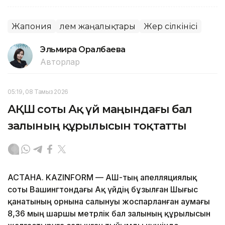
Жапония
Әлем жаңалықтары
Жер сілкінісі
Эльмира Оралбаева
Авторлар
05:19, 08 Тамыз 2026
АҚШ соты Ақ үй маңындағы бал
залының құрылысын тоқтатты
АСТАНА. KAZINFORM — АҚШ-тың апелляциялық
соты Вашингтондағы Ақ үйдің бұзылған Шығыс
қанатының орнына салынуы жоспарланған аумағы
8,36 мың шаршы метрлік бал залының құрылысын