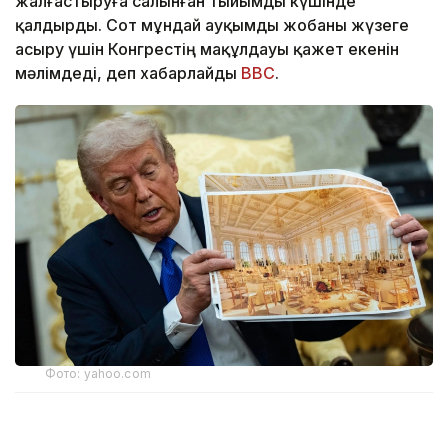
жалғастыруға салынған тыйымды күшінде
қалдырды. Сот мұндай ауқымды жобаны жүзеге
асыру үшін Конгрестің мақұлдауы қажет екенін
мәлімдеді, деп хабарлайды
BBC
.
Фото: yahoo.com
Апелляциялық алқаның үш судьясының екеуі бұл