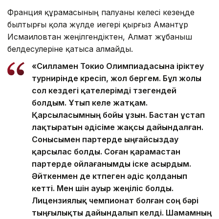
Франция құрамасының палуаны келесі кезеңде
былтырғы қола жүлде иегері қырғыз Амантұр
Исмаиловтан жеңілгендіктен, Алмат жұбаныш
белдесулеріне қатыса алмайды.
«Силламен Токио Олимпиадасына іріктеу
турнирінде күресіп, жол бергем. Бұл жолы
сол кездегі қателерімді түзегендей
болдым. Ұтып келе жатқам.
Қарсыласымның бойы ұзын. Бастан ұстап
лақтыратын әдісіме жақсы дайындалған.
Сонысымен партерде ыңғайсыздау
қарсылас болды. Соған қарамастан
партерде ойлағанымды іске асырдым.
Әйткенмен де күтпеген әдіс қолданып
кетті. Мен үшін ауыр жеңіліс болды.
Лицензиялық чемпионат болған соң бәрі
тыңғылықты дайындалып келді. Шамамның