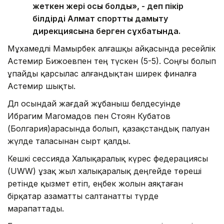
жеткен жері осы болды», - деп пікір
білдірді Алмат спортты дамыту
дирекциясына берген сұхбатында.
Мұхамедәлі Мамырбек алғашқы айқасында ресейлік
Астемир Бижоевпен тең түскен (5-5). Соңғы болып
ұпайды қарсылас алғандықтан ширек финалға
Астемир шықты.
Дәл осындай жағдай жұбаныш белдесуінде
Ибрагим Магомадов пен Стоян Кубатов
(Болгария)арасында болып, қазақстандық палуан
жүлде таласынан сырт қалды.
Кешкі сессияда Халықаралық күрес федерациясы
(UWW) ұзақ жыл халықаралық деңгейде төреші
ретінде қызмет етіп, еңбек жолын аяқтаған
бірқатар азаматты салтанатты түрде
марапаттады.