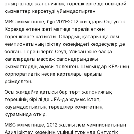
оның ішінде жапониялық төрешілерге де осындай
қызметтер көрсетуді ұйымдастырған.
MBC мәліметінше, бұл 2011-2012 жылдары Оңтүстік
Кореяда өткен жеті матчқа төрелік еткен
төрешілерге қатысты. Олардың қатарында әлем
чемпионатының іріктеу кезеңіндегі кездесулер де
болған. Төрешілерге Сеул, Ульсан және басқа
қалалардағы массаж салондарындағы
қызметтердің ақысы төленген. Шығындар KFA-ның
корпоративтік несие карталары арқылы
рәсімделген.
Осы жағдайға қатысы бар төрт жапониялық
төрешінің бірі әлі де JFA-да жұмыс істеп,
қауымдастықтың төрешілер комитетінің
құрамында отыр.
MBC мәліметінше, 2012 жылғы әлем чемпионатының
Азия іріктеу кезеңінің үшінші турында Оңтүстік