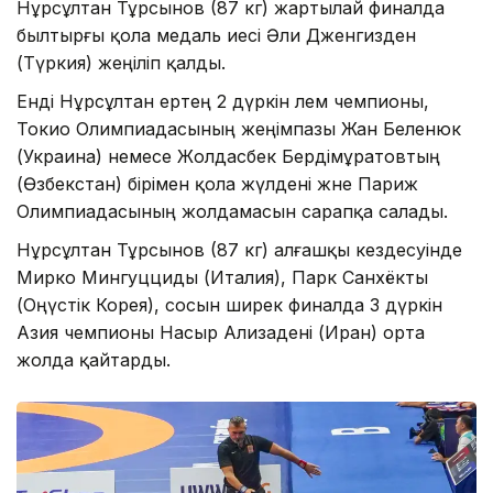
Нұрсұлтан Тұрсынов (87 кг) жартылай финалда
былтырғы қола медаль иесі Әли Дженгизден
(Түркия) жеңіліп қалды.
Енді Нұрсұлтан ертең 2 дүркін әлем чемпионы,
Токио Олимпиадасының жеңімпазы Жан Беленюк
(Украина) немесе Жолдасбек Бердімұратовтың
(Өзбекстан) бірімен қола жүлдені және Париж
Олимпиадасының жолдамасын сарапқа салады.
Нұрсұлтан Тұрсынов (87 кг) алғашқы кездесуінде
Мирко Мингуцциды (Италия), Парк Санхёкты
(Оңүстік Корея), сосын ширек финалда 3 дүркін
Азия чемпионы Насыр Ализадені (Иран) орта
жолда қайтарды.