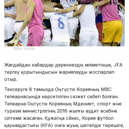
Фото: Kyodo
Жағдайдан хабардар дереккөздің мәліметінше, JFA
тергеу қорытындысын жариялауды жоспарлап
отыр.
Тексеруге 8 тамызда Оңтүстік Кореяның MBC
телеарнасында көрсетілген сюжет себеп болған.
Телеарна Оңтүстік Кореяның Мәдениет, спорт және
туризм министрлігінің 2016 жылғы аудит есебіне
сілтеме жасаған. Құжатқа сәйкес, Корея футбол
қауымдастығы (KFA) онға жуық шетелдік төрешіге,