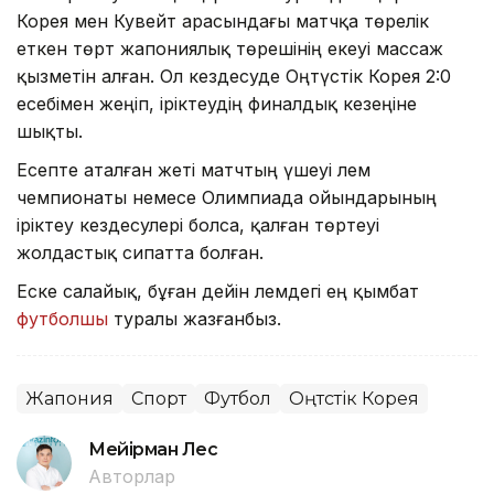
Корея мен Кувейт арасындағы матчқа төрелік
еткен төрт жапониялық төрешінің екеуі массаж
қызметін алған. Ол кездесуде Оңтүстік Корея 2:0
есебімен жеңіп, іріктеудің финалдық кезеңіне
шықты.
Есепте аталған жеті матчтың үшеуі әлем
чемпионаты немесе Олимпиада ойындарының
іріктеу кездесулері болса, қалған төртеуі
жолдастық сипатта болған.
Еске салайық, бұған дейін әлемдегі ең қымбат
футболшы
туралы жазғанбыз.
Жапония
Спорт
Футбол
Оңтүстік Корея
Мейірман Лес
Авторлар