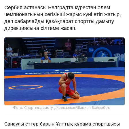
Сербия астанасы Белградта күрестен әлем
чемпионатының сегізінші жарыс күні өтіп жатыр,
деп хабарлайды ҚазАқпарат спортты дамыту
дирекциясына сілтеме жасап.
Фото: Спортты дамыту дирекциясы/Шамкен Байырбек
Санаулы сәттер бұрын Ұлттық құрама спортшысы