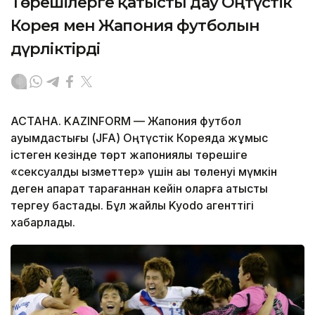
Төрешілерге қатысты дау Оңтүстік
Корея мен Жапония футболын
дүрліктірді
АСТАНА. KAZINFORM — Жапония футбол
қауымдастығы (JFA) Оңтүстік Кореяда жұмыс
істеген кезінде төрт жапониялық төрешіге
«сексуалдық қызметтер» үшін ақы төленуі мүмкін
деген ақпарат тарағаннан кейін оларға қатысты
тергеу бастады. Бұл жайлы Kyodo агенттігі
хабарлады.