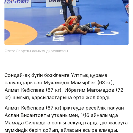
Фото: Спортты дамыту дирекциясы
Сондай-ақ бүгін бозкілемге Ұлттық құрама
палуандарынан Мұхамедәлі Мамырбек (63 кг),
Алмат Кебіспаев (67 кг), Ибрагим Магомадов (72
кг) шығып, қарсыластарына ерте жол берді.
Алмат Кебіспаев (67 кг) іріктеуде ресейлік палуан
Аслан Висаитовты ұтқанымен, 1\16 айналымда
Мамада Силладаға соңғы секундтарда әдіс жасауға
мүмкіндік беріп қойып, айласын асыра алмады.