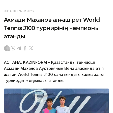
03:14, 10 Тамыз 2026
Ахмади Маханов алғаш рет World
Tennis J100 турнирінің чемпионы
атанды
АСТАНА. KAZINFORM – Қазақстандық теннисші
Ахмади Маханов Аустрияның Вена қаласында өтіп
жатқан World Tennis J100 санатындағы халықаралық
турнирдің жеңімпазы атанды.