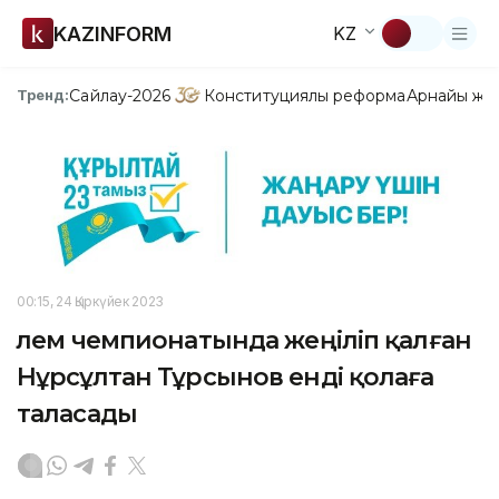
KAZINFORM
KZ
Сайлау-2026
Конституциялық реформа
Арнайы жо
Тренд:
00:15, 24 Қыркүйек 2023
Әлем чемпионатында жеңіліп қалған
Нұрсұлтан Тұрсынов енді қолаға
таласады