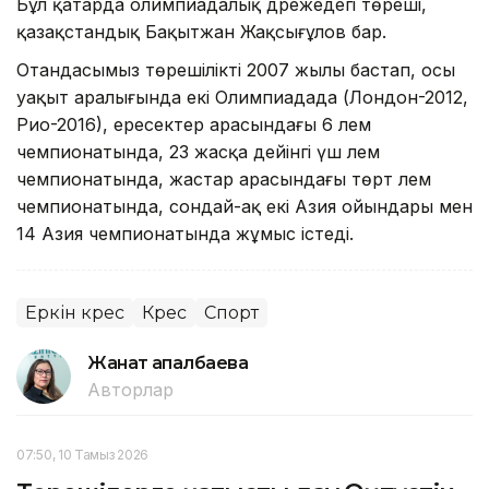
Бұл қатарда олимпиадалық дәрежедегі төреші,
қазақстандық Бақытжан Жақсығұлов бар.
Отандасымыз төрешілікті 2007 жылы бастап, осы
уақыт аралығында екі Олимпиадада (Лондон-2012,
Рио-2016), ересектер арасындағы 6 әлем
чемпионатында, 23 жасқа дейінгі үш әлем
чемпионатында, жастар арасындағы төрт әлем
чемпионатында, сондай-ақ екі Азия ойындары мен
14 Азия чемпионатында жұмыс істеді.
Еркін күрес
Күрес
Спорт
Жанат Қапалбаева
Авторлар
07:50, 10 Тамыз 2026