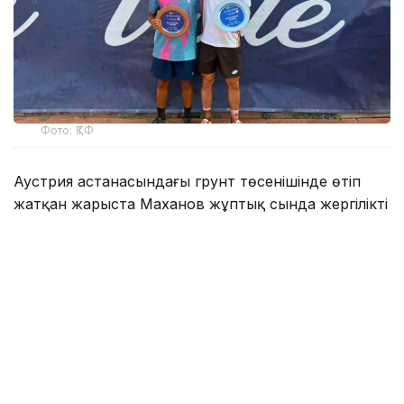
Фото: ҚТФ
Аустрия астанасындағы грунт төсенішінде өтіп
жатқан жарыста Маханов жұптық сында жергілікті
теннисші Леандер Таубермен бірге өнер көрсетті.
Қазақстандық-аустриялық жұп турнирде төртінші
нөмірмен тіркелді.
Финалда Маханов пен Таубер жарыстың екінші
нөмірлі жұбы – норвегиялық Пол Хьортеланд пен
Николай Шибаниге қарсы ойнады. Алғашқы сетте
Норвегия өкілдері 6:4 есебімен басым түсті.
Алайда екінші партияда Маханов пен Таубер ойын