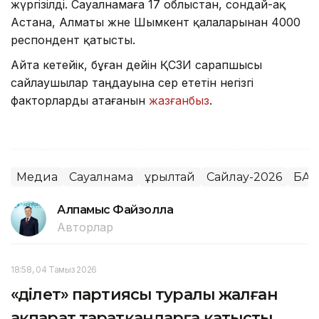
жүргізілді. Сауалнамаға 17 облыстан, сондай-ақ
Астана, Алматы және Шымкент қалаларынан 4000
респондент қатысты.
Айта кетейік, бұған дейін ҚСЗИ сарапшысы
сайлаушылар таңдауына әсер ететін негізгі
факторларды атағанын
жазғанбыз
.
Медиа
Сауалнама
Құрылтай
Сайлау-2026
БАҚ
Алпамыс Файзолла
Авторлар
18:58, 04 Тамыз 2026
«Әділет» партиясы туралы жалған
ақпарат таратқандарға қатысты