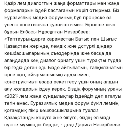
Қазір әлем диалогтың жаңа форматтары мен жаңа
формаларын іздей бастағанын көріп отырмыз. Біз
Еуразиялық медиа форумның бұл процеске өз
үлесін қосатынына қуаныштымыз. Бірнеше жыл
бұрын Елбасы Нұрсұлтан Назарбаев:
«Таптаурындарға қарамастан Батыс пен Шығыс
Қазақстан жерінде, әлемдік және дәстүрлі діндер
көшбасшыларының съездерінде және басқа да
алаңдарда кең диалог орнату үшін тұрақты түрде
бірігеді» деген еді. Бізде айтылатын, талқыланатын
нәрсе көп, айырмашылықтарды емес,
конструктивті өзара әрекеттесу үшін оның алдын
алу жолдарын іздеу керек. Біздің форумның ұраны
«2021: әлем жаңа құндылықтар іздейді» деп аталуы
тегін емес. Еуразиялық медиа форум бүкіл әлемнің
қоғамдық пікір көшбасшыларына тәуелсіз
Қазақстанды көруге және білуге, біздің елімізді
сүюге мүмкіндік берді», - деді Дариға Назарбаева.