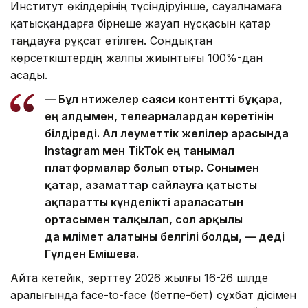
Институт өкілдерінің түсіндіруінше, сауалнамаға
қатысқандарға бірнеше жауап нұсқасын қатар
таңдауға рұқсат етілген. Сондықтан
көрсеткіштердің жалпы жиынтығы 100%-дан
асады.
— Бұл нәтижелер саяси контентті бұқара,
ең алдымен, телеарналардан көретінін
білдіреді. Ал әлеуметтік желілер арасында
Instagram мен TikTok ең танымал
платформалар болып отыр. Сонымен
қатар, азаматтар сайлауға қатысты
ақпаратты күнделікті араласатын
ортасымен талқылап, сол арқылы
да мәлімет алатыны белгілі болды, — деді
Гүлден Емішева.
Айта кетейік, зерттеу 2026 жылғы 16-26 шілде
аралығында face-to-face (бетпе-бет) сұхбат әдісімен