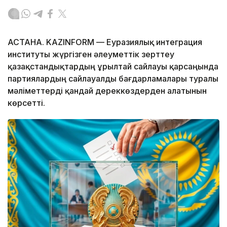
АСТАНА. KAZINFORM — Еуразиялық интеграция
институты жүргізген әлеуметтік зерттеу
қазақстандықтардың Құрылтай сайлауы қарсаңында
партиялардың сайлауалды бағдарламалары туралы
мәліметтерді қандай дереккөздерден алатынын
көрсетті.