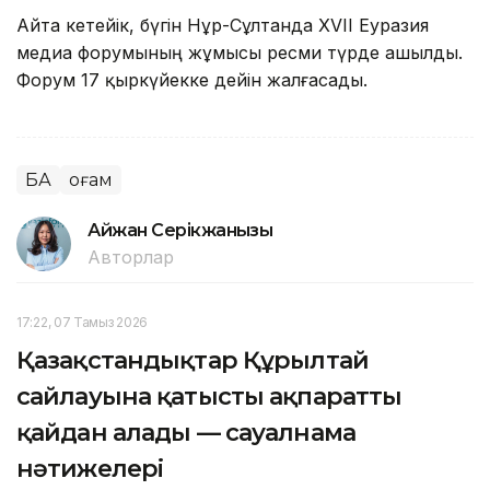
Айта кетейік, бүгін Нұр-Сұлтанда XVII Еуразия
медиа форумының жұмысы ресми түрде ашылды.
Форум 17 қыркүйекке дейін жалғасады.
БАҚ
Қоғам
Айжан Серікжанқызы
Авторлар
17:22, 07 Тамыз 2026
Қазақстандықтар Құрылтай
сайлауына қатысты ақпаратты
қайдан алады — сауалнама
нәтижелері