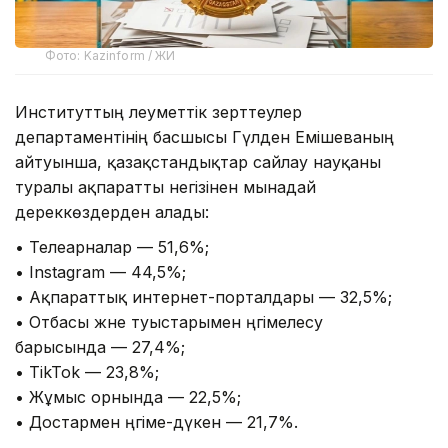
Фото: Kazinform / ЖИ
Институттың әлеуметтік зерттеулер
департаментінің басшысы Гүлден Емішеваның
айтуынша, қазақстандықтар сайлау науқаны
туралы ақпаратты негізінен мынадай
дереккөздерден алады:
• Телеарналар — 51,6%;
• Instagram — 44,5%;
• Ақпараттық интернет-порталдары — 32,5%;
• Отбасы және туыстарымен әңгімелесу
барысында — 27,4%;
• TikTok — 23,8%;
• Жұмыс орнында — 22,5%;
• Достармен әңгіме-дүкен — 21,7%.