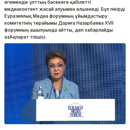
егемендік ұлттың бәсекеге қабілетті
медиаконтент жасай алуымен өлшенеді. Бұл пікірді
Еуразиялық Медиа форумның ұйымдастыру
комитетінің төрайымы Дариға Назарбаева XVII
форумның ашылуында айтты, деп хабарлайды
ҚазАқпарат тілшісі.