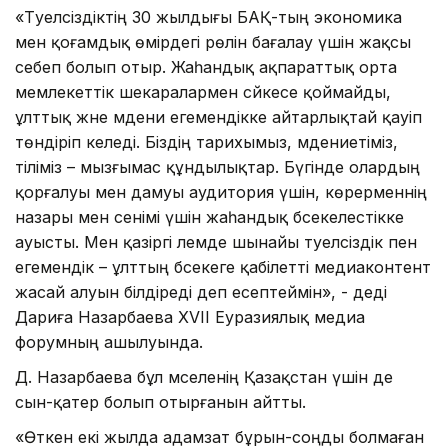
«Тәуелсіздіктің 30 жылдығы БАҚ-тың экономика
мен қоғамдық өмірдегі рөлін бағалау үшін жақсы
себеп болып отыр. Жаһандық ақпараттық орта
мемлекеттік шекаралармен сәйкесе қоймайды,
ұлттық және мәдени егемендікке айтарлықтай қауіп
төндіріп келеді. Біздің тарихымыз, мәдениетіміз,
тіліміз – мызғымас құндылықтар. Бүгінде олардың
қорғалуы мен дамуы аудитория үшін, көрерменнің
назары мен сенімі үшін жаһандық бәсекелестікке
ауысты. Мен қазіргі әлемде шынайы тәуелсіздік пен
егемендік – ұлттың бәсекеге қабілетті медиаконтент
жасай алуын білдіреді деп есептеймін», - деді
Дариға Назарбаева XVII Еуразиялық медиа
форумның ашылуында.
Д. Назарбаева бұл мәселенің Қазақстан үшін де
сын-қатер болып отырғанын айтты.
«Өткен екі жылда адамзат бұрын-соңды болмаған