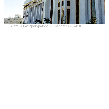
Фото: ҚР Бас прокуратураның баспасөз қызметі
Бұл көрінеу жалған ақпарат, Бас прокуратура
мұндай сипаттағы хабарламаны жарияламаған,
тексеру жүргізбеген.
Көрінеу жалған ақпарат тарату фактісі бойынша
Қазақстан Республикасы Қылмыстық кодексінің
274-бабы 2-бөлігінің
3-тармағы бойынша сотқа дейінгі тергеп-тексеру
басталды.
— «Масс-медиа туралы» және «Онлайн-
платформалар және онлайн-жарнама
туралы» заңдарына сәйкес журналистер