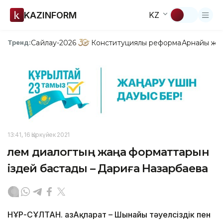
KAZINFORM
KZ
Сайлау-2026
Конституциялық реформа
Арнайы жо
Тренд:
13:41, 16 Қыркүйек 2021
Әлем диалогтың жаңа форматтарын
іздей бастады – Дариға Назарбаева
НҰР-СҰЛТАН. ҚазАқпарат – Шынайы тәуелсіздік пен