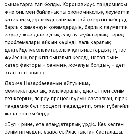
сынақтарға тап болды. Коронавирус пандемиясы
және онымен байланысты экономикалық-әлеуметтік
катаклизмдер әлемді танымастай өзгертіп жіберді,
барлық заманауи қоғамдардың, барлық әлеуметтік
қорғау және денсаулық сақтау жүйелерінің терең
проблемалары айқын көрінді. Халықаралық
деңгейде мемлекетаралық қатынастардың тұтас
жүйесінің беріктігі сыналып келеді, негізгі сын-
қатер факторы – сенімнің жоғалуы болды», - деп
атап өтті спикер.
Дариға Назарбаеваның айтуынша,
мемлекетаралық, халықаралық диалог пен сенім
тетіктерінің әлсіреу процесі бұрын басталған, бірақ
пандемия бұл процесті жеделдетіп, оған түбегейлі
жаңа өлшем берді.
«Бұл - әрине, өте алаңдатарлық үрдіс. Кез келген
сенім әңгімеден, өзара сыйластықтан басталады.