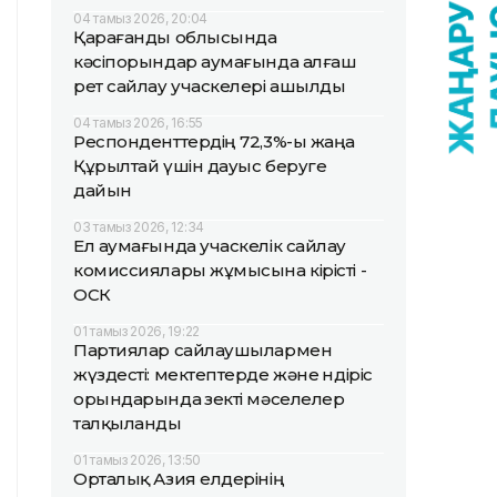
04 тамыз 2026, 20:04
Қарағанды облысында
кәсіпорындар аумағында алғаш
рет сайлау учаскелері ашылды
04 тамыз 2026, 16:55
Респонденттердің 72,3%-ы жаңа
Құрылтай үшін дауыс беруге
дайын
03 тамыз 2026, 12:34
Ел аумағында учаскелік сайлау
комиссиялары жұмысына кірісті -
ОСК
01 тамыз 2026, 19:22
Партиялар сайлаушылармен
жүздесті: мектептерде және өндіріс
орындарында өзекті мәселелер
талқыланды
01 тамыз 2026, 13:50
Орталық Азия елдерінің