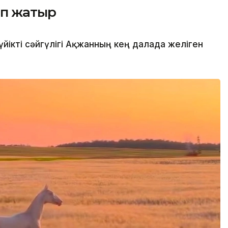
ып жатыр
йікті сәйгүлігі Ақжанның кең далада желіген