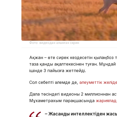
Фото: видеодан алынған скрин
Ақжан – өте сирек кездесетін қылаңбоз т
таза қанды ақалтекесінен туған. Мұндай
ішінде 3 пайызға жетпейді.
Сол себепті әлемде де,
әлеуметтік желід
Дала төсіндегі видеоны 2 миллионнан а
Мұхаметрахым парақшасында
жариялад
– Жасанды интеллектіден жақсы