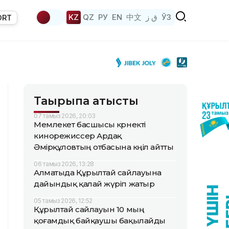
KZ
QZ
РУ
EN
中文
ق ز
ЎЗ
ORT
Тақырыпқа қатысты
07 тамыз 2026, 20:03
Мемлекет басшысы көрнекті
кинорежиссер Ардақ
Әмірқұловтың отбасына көңіл айтты
06 тамыз 2026, 13:28
Алматыда Құрылтай сайлауына
дайындық қалай жүріп жатыр
05 тамыз 2026, 12:52
Құрылтай сайлауын 10 мың
қоғамдық байқаушы бақылайды