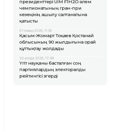
президенттері UIM F1H2O әлем
чемпионатының гран-при
кезеңінің ашылу салтанатына
қатысты
01 тамыз 2026, 11:26
Қасым-Жомарт Тоқаев Қостанай
облысының 90 жылдығына орай
құттықтау жолдады
30 шілде 2026, 17:48
Үгіт науқаны басталған соң
партиялардың электоралды
рейтингісі өзгерді