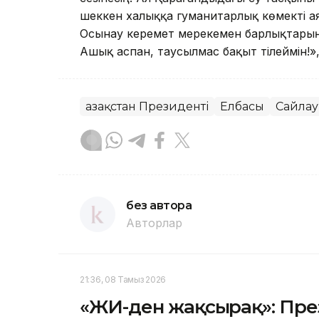
шеккен халыққа гуманитарлық көмекті а
Осынау керемет мерекемен барлықтарың
Ашық аспан, таусылмас бақыт тілеймін!»
Қазақстан Президенті
Елбасы
Сайлау
без автора
Авторлар
21:36, 08 Тамыз 2026
«ЖИ-ден жақсырақ»: Пр