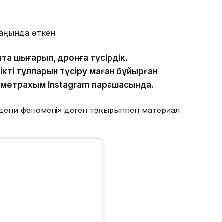
маңында өткен.
тқа шығарып, дронға түсірдік.
ікті тұлпарын түсіру маған бұйырған
аметрахым Instagram парақшасында.
дени феномені» деген тақырыппен материал