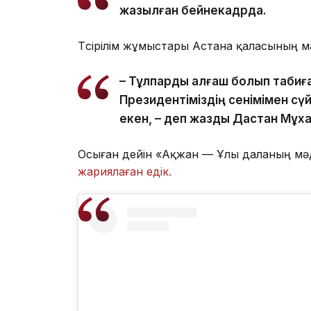
жазылған бейнекадрда.
Түсірілім жұмыстары Астана қаласының 
– Тұлпарды алғаш болып табиға
Президентіміздің сенімімен сүй
екен, – деп жазды Дастан Мұх
Осыған дейін «Ақжан — Ұлы даланың мә
жариялаған едік.