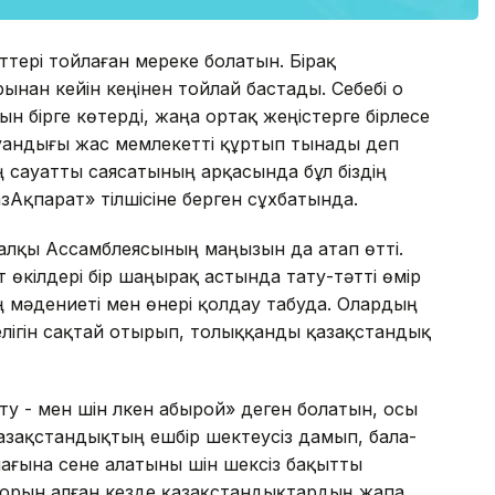
ттері тойлаған мереке болатын. Бірақ
ынан кейін кеңінен тойлай бастады. Себебі о
ын бірге көтерді, жаңа ортақ жеңістерге бірлесе
уандығы жас мемлекетті құртып тынады деп
 сауатты саясатының арқасында бұл біздің
ҚазАқпарат» тілшісіне берген сұхбатында.
алқы Ассамблеясының маңызын да атап өтті.
т өкілдері бір шаңырақ астында тату-тәтті өмір
 мәдениеті мен өнері қолдау табуда. Олардың
елігін сақтай отырып, толыққанды қазақстандық
 - мен үшін үлкен абырой» деген болатын, осы
 қазақстандықтың ешбір шектеусіз дамып, бала-
ашағына сене алатыны үшін шексіз бақытты
ы орын алған кезде қазақстандықтардың жапа