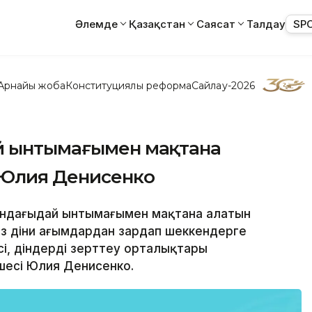
Әлемде
Қазақстан
Саясат
Талдау
SP
Арнайы жоба
Конституциялық реформа
Сайлау-2026
й ынтымағымен мақтана
- Юлия Денисенко
тандағыдай ынтымағымен мақтана алатын
ыз діни ағымдардан зардап шеккендерге
і, діндерді зерттеу орталықтары
шесі Юлия Денисенко.