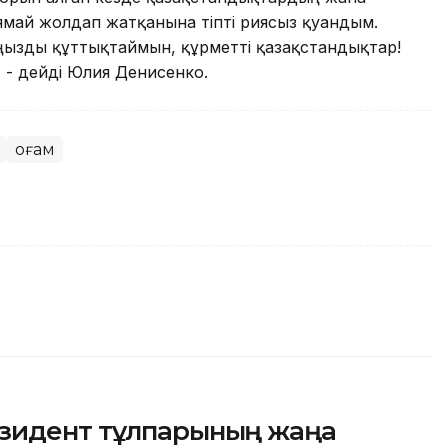
ямай жолдап жатқанына тіпті риясыз қуандым.
ызды құттықтаймын, құрметті қазақстандықтар!
, - дейді Юлия Денисенко.
Қоғам
езидент тұлпарының жаңа