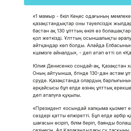
«1 мамыр - бүкіл Кеңес одағының мемлеке
қазақстандықтар оны тәуелсіздік жылдар
бастан ақ 130 ұлттың өкілі өз болашақтар
қол жеткізді. Ұлттың осыншалықты әрал
айтқандар көп болды. Алайда Елбасының
күшімізге айналды», - деп атап өтті ол «
Юлия Денисенко сондай-ақ, Қазақстан х
Оның айтуынша, бүгінде 130-дан астам ұл
сүруде. Қазақстанда олардың барлығының
әрқайсысы бұл елде өзінің ұлттық ерекш
деп аталуға құқылы.
«Президент «осындай халқыма қызмет ету
сөздері қатты елжіретті. Бұл елде әрбір
шағасын өсіріп, білім беріп, баянды бол
сезінесің. Ал Қарағандыдағы су тасқын