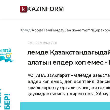
KAZINFORM
Ақорда
Тағайындау
Заң және тәртіп
Дерекқор
Тренд:
06:11, 02 Мамыр 2015
Әлемде Қазақстандағыда
алатын елдер көп емес 
АСТАНА. ҚазАқпарат - Әлемде Қазақс
елдер көп емес, деп есептейді Заңс
көмек көрсету орталығының жетекшіс
қауымдастығының директоры, ҚХА мү