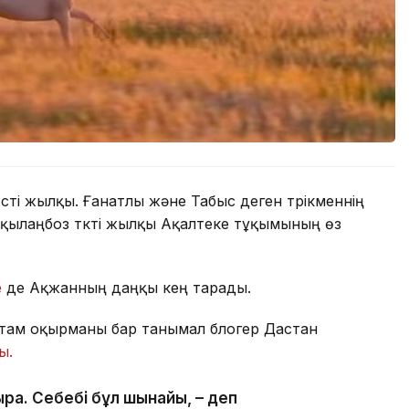
үсті жылқы. Ғанатлы және Табыс деген түрікменнің
 қылаңбоз түкті жылқы Ақалтеке тұқымының өз
е
де Ақжанның даңқы кең тарады.
стам оқырманы бар танымал блогер Дастан
ы.
рақ. Себебі бұл шынайы, – деп