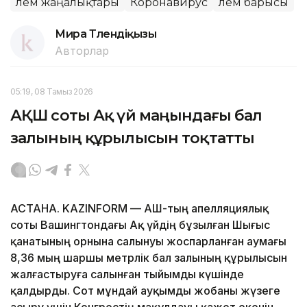
Әлем жаңалықтары
Коронавирус
Әлем барысы
Мира Төлендіқызы
Авторлар
05:19, 08 Тамыз 2026
АҚШ соты Ақ үй маңындағы бал
залының құрылысын тоқтатты
АСТАНА. KAZINFORM — АҚШ-тың апелляциялық
соты Вашингтондағы Ақ үйдің бұзылған Шығыс
қанатының орнына салынуы жоспарланған аумағы
8,36 мың шаршы метрлік бал залының құрылысын
жалғастыруға салынған тыйымды күшінде
қалдырды. Сот мұндай ауқымды жобаны жүзеге
асыру үшін Конгрестің мақұлдауы қажет екенін