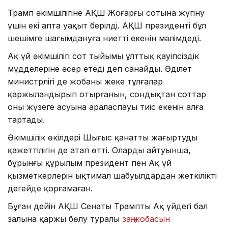
Трамп әкімшілігіне АҚШ Жоғарғы сотына жүгіну
үшін екі апта уақыт берілді. АҚШ президенті бұл
шешімге шағымдануға ниетті екенін мәлімдеді.
Ақ үй әкімшілігі сот тыйымы ұлттық қауіпсіздік
мүдделеріне әсер етеді деп санайды. Әділет
министрлігі де жобаны жеке тұлғалар
қаржыландырып отырғанын, сондықтан соттар
оның жүзеге асуына араласпауы тиіс екенін алға
тартады.
Әкімшілік өкілдері Шығыс қанатты жаңғыртудың
қажеттілігін де атап өтті. Олардың айтуынша,
бұрынғы құрылым президент пен Ақ үй
қызметкерлерін ықтимал шабуылдардан жеткілікті
деңгейде қорғамаған.
Бұған дейін АҚШ Сенаты Трамптың Ақ үйдегі бал
залына қаржы бөлу туралы
заң жобасын