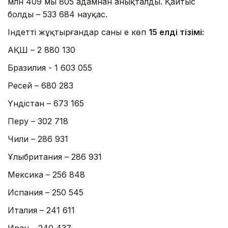
млн 409 мың 805 адамнан анықталды. Қайтыс
болды – 533 684 науқас.
Індетті жұқтырғандар саны ең көп
15 елдің тізімі:
АҚШ – 2 880 130
Бразилия - 1 603 055
Ресей – 680 283
Үндістан – 673 165
Перу – 302 718
Чили – 286 931
Ұлыбритания – 286 931
Мексика – 256 848
Испания – 250 545
Италия – 241 611
Иран – 240 437