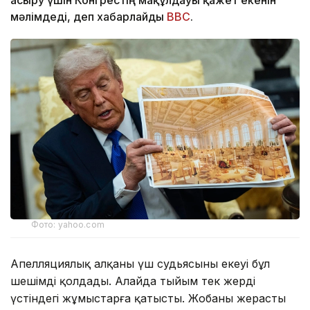
мәлімдеді, деп хабарлайды
BBC
.
Фото: yahoo.com
Апелляциялық алқаның үш судьясының екеуі бұл
шешімді қолдады. Алайда тыйым тек жердің
үстіндегі жұмыстарға қатысты. Жобаның жерасты