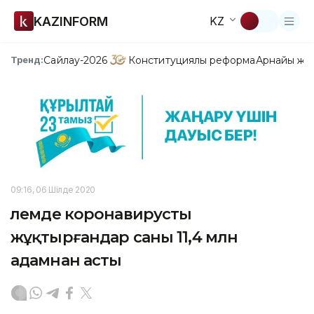
KAZINFORM
KZ
Сайлау-2026
Конституциялық реформа
Арнайы жо
Тренд:
09:16, 06 Шілде 2020
Әлемде коронавирусты
жұқтырғандар саны 11,4 млн
адамнан асты