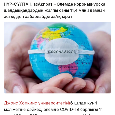
НҰР-СҰЛТАН. ҚазАқпрат – Әлемде коронавиурсқа
шалдыққандардың жалпы саны 11,4 млн адамнан
асты, деп хабарлайды ҚазАқпарат.
Джонс Хопкинс университетінің
6 шілде күнгі
мәліметіне сәйкес, әлемде COVID-19 барлығы 11