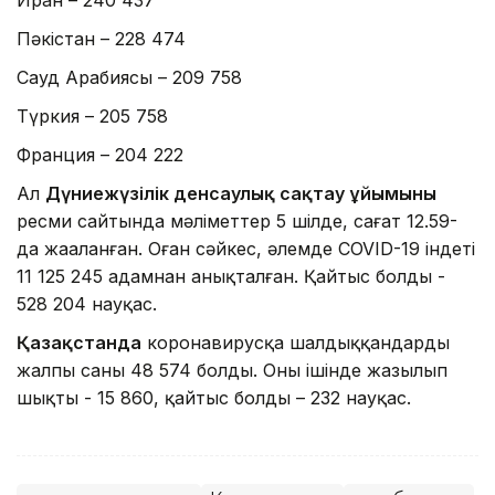
Пәкістан – 228 474
Сауд Арабиясы – 209 758
Түркия – 205 758
Франция – 204 222
Ал
Дүниежүзілік денсаулық сақтау ұйымының
ресми сайтында мәліметтер 5 шілде, сағат 12.59-
да жаңаланған. Оған сәйкес, әлемде COVID-19 індеті
11 125 245 адамнан анықталған. Қайтыс болды -
528 204 науқас.
Қазақстанда
коронавирусқа шалдыққандардың
жалпы саны 48 574 болды. Оның ішінде жазылып
шықты - 15 860, қайтыс болды – 232 науқас.