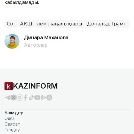
қабылдамады.
Сот
АҚШ
Әлем жаңалықтары
Дональд Трамп
Динара Маханова
Авторлар
KAZINFORM
Бөлімдер
Оқиға
Саясат
Талдау