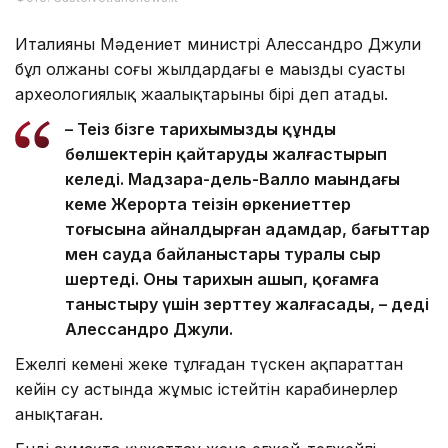
Италияның Мәдениет министрі Алессандро Джули
бұл олжаны соңғы жылдардағы ең маңызды суасты
археологиялық жаңалықтарының бірі деп атады.
– Теңіз бізге тарихымыздың құнды
бөлшектерін қайтаруды жалғастырып
келеді. Мадзара-дель-Валло маңындағы
кеме Жерорта теңізін өркениеттер
тоғысына айналдырған адамдар, бағыттар
мен сауда байланыстары туралы сыр
шертеді. Оның тарихын ашып, қоғамға
таныстыру үшін зерттеу жалғасады, – деді
Алессандро Джули.
Ежелгі кемені жеке тұлғадан түскен ақпараттан
кейін су астында жұмыс істейтін карабинерлер
анықтаған.