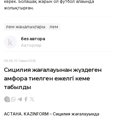
керек. Болашақ жарын ол футбол алаңында
жолықтырған.
Әлем жаңалықтары
Әлем
без автора
Авторлар
06:48, 10 Тамыз 2026
Сицилия жағалауынан жүздеген
амфора тиелген ежелгі кеме
табылды
АСТАНА. KAZINFORM – Сицилия жағалауында