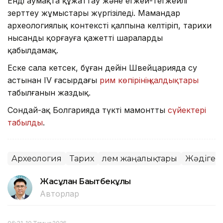
Енді аумақта құжаттау және егжей-тегжейлі
зерттеу жұмыстары жүргізіледі. Мамандар
археологиялық контексті қалпына келтіріп, тарихи
нысанды қорғауға қажетті шараларды
қабылдамақ.
Еске сала кетсек, бұған дейін Швейцарияда су
астынан IV ғасырдағы
рим көпірінің қалдықтары
табылғанын жаздық.
Сондай-ақ Болгарияда түкті мамонттың
сүйектері
табылды
.
Археология
Тарих
Әлем жаңалықтары
Жәдігер
Жасұлан Бақытбекұлы
Авторлар