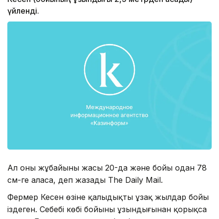
үйленді.
Ал оның жұбайының жасы 20-да және бойы одан 78
см-ге аласа, деп жазады The Daily Mail.
Фермер Кесен өзіне қалыңдықты ұзақ жылдар бойы
іздеген. Себебі көбі бойының ұзындығынан қорықса