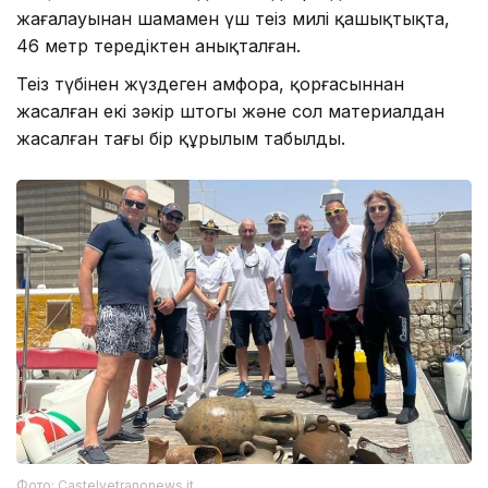
жағалауынан шамамен үш теңіз милі қашықтықта,
46 метр тереңдіктен анықталған.
Теңіз түбінен жүздеген амфора, қорғасыннан
жасалған екі зәкір штогы және сол материалдан
жасалған тағы бір құрылым табылды.
Фото: Castelvetranonews.it