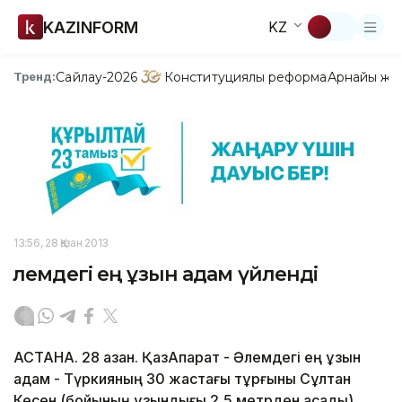
KAZINFORM
KZ
Сайлау-2026
Конституциялық реформа
Арнайы жо
Тренд:
13:56, 28 Қазан 2013
Әлемдегі ең ұзын адам үйленді
АСТАНА. 28 қазан. ҚазАқпарат - Әлемдегі ең ұзын
адам - Түркияның 30 жастағы тұрғыны Сұлтан
Кесен (бойының ұзындығы 2,5 метрден асады)