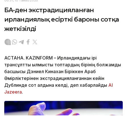
06:31, 10 Тамыз 2026
БАӘ-ден экстрадицияланған
ирландиялық есірткі бароны сотқа
жеткізілді
АСТАНА. KAZINFORM – Ирландиядағы ірі
трансұлттық қылмыстық топтардың бірінің болжамды
басшысы Дэниел Кинахан Біріккен Араб
Әмірліктерінен экстрадицияланғаннан кейін
Дублинде сот алдына келді, деп хабарлайды
Al
Jazeera
.