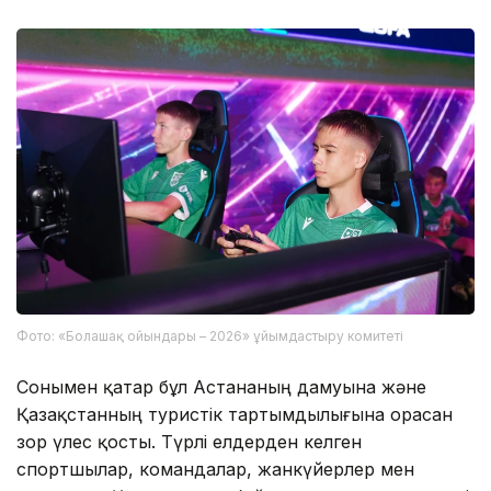
Фото: «Болашақ ойындары – 2026» ұйымдастыру комитеті
Сонымен қатар бұл Астананың дамуына және
Қазақстанның туристік тартымдылығына орасан
зор үлес қосты. Түрлі елдерден келген
спортшылар, командалар, жанкүйерлер мен