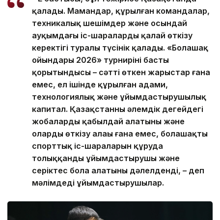
қалады. Мамандар, құрылған командалар,
техникалық шешімдер және осындай
ауқымдағы іс-шараларды қалай өткізу
керектігі туралы түсінік қалады. «Болашақ
ойындары 2026» турнирінің басты
қорытындысы – сәтті өткен жарыстар ғана
емес, ел ішінде құрылған адами,
технологиялық және ұйымдастырушылық
капитал. Қазақстанның әлемдік деңгейдегі
жобаларды қабылдай алатыны және
оларды өткізу алаңы ғана емес, болашақтың
спорттық іс-шараларын құруда
толыққанды ұйымдастырушы және
серіктес бола алатыны дәлелденді, – деп
мәлімдеді ұйымдастырушылар.