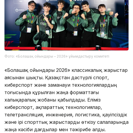
Фото: «Болашақ ойындары – 2026» ұйымдастыру комитеті
«Болашақ ойындары 2026» классикалық жарыстар
аясынан шықты. Қазақстан дәстүрлі спорт,
киберспорт және заманауи технологиялардың
тоғысында құрылған жаңа форматтағы
халықаралық жобаны қабылдады. Еліміз
киберспорт, ақпараттық технологиялар,
телетрансляция, инженерия, логистика, қауіпсіздік
және ірі спорттық жарыстарды өткізу салаларында
жаңа кәсіби дағдылар мен тәжірибе алды.