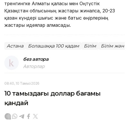
тренгингке Алматы қаласы мен Оңтүстік
Қазақстан облысының жастары жиналса, 20-23
қазан күндері шығыс және батыс өңірлерінің
жастары идеялар алмасады.
Астана
Болашаққа 100 қадам
Білім
Білім және
без автора
Авторлар
08:40, 10 Тамыз 2026
10 тамыздағы доллар бағамы
қандай