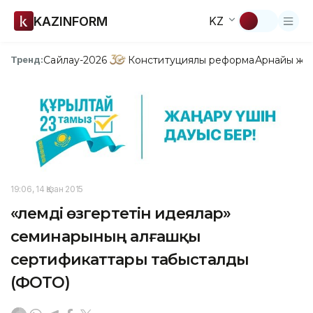
KAZINFORM
KZ
Сайлау-2026
Конституциялық реформа
Арнайы жо
Тренд:
19:06, 14 Қазан 2015
«Әлемді өзгертетін идеялар»
семинарының алғашқы
сертификаттары табысталды
(ФОТО)