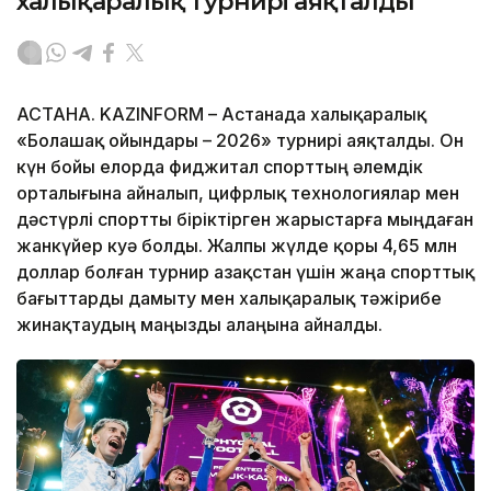
халықаралық турнирі аяқталды
АСТАНА. KAZINFORM – Астанада халықаралық
«Болашақ ойындары – 2026» турнирі аяқталды. Он
күн бойы елорда фиджитал спорттың әлемдік
орталығына айналып, цифрлық технологиялар мен
дәстүрлі спортты біріктірген жарыстарға мыңдаған
жанкүйер куә болды. Жалпы жүлде қоры 4,65 млн
доллар болған турнир Қазақстан үшін жаңа спорттық
бағыттарды дамыту мен халықаралық тәжірибе
жинақтаудың маңызды алаңына айналды.