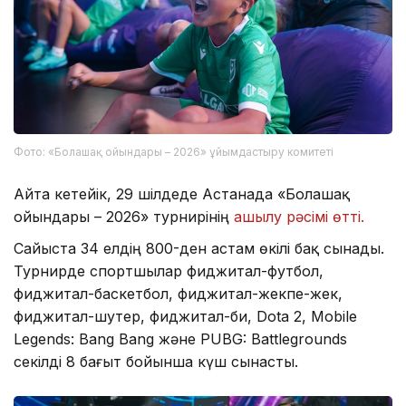
Фото: «Болашақ ойындары – 2026» ұйымдастыру комитеті
Айта кетейік, 29 шілдеде Астанада «Болашақ
ойындары – 2026» турнирінің
ашылу рәсімі өтті.
Сайыста 34 елдің 800-ден астам өкілі бақ сынады.
Турнирде спортшылар фиджитал-футбол,
фиджитал-баскетбол, фиджитал-жекпе-жек,
фиджитал-шутер, фиджитал-би, Dota 2, Mobile
Legends: Bang Bang және PUBG: Battlegrounds
секілді 8 бағыт бойынша күш сынасты.