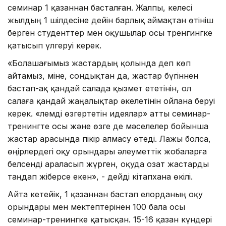
семинар 1 қазаннан басталған. Жалпы, келесі
жылдың 1 шілдесіне дейін барлық аймақтан өтініш
берген студенттер мен оқушылар осы тренгингке
қатысып үлгеруі керек.
«Болашағымыз жастардың қолында деп көп
айтамыз, міне, сондықтан да, жастар бүгіннен
бастап-ақ қандай салада қызмет ететінін, ол
салаға қандай жаңалықтар әкелетінін ойлана беруі
керек. «Әлемді өзгертетін идеялар» атты семинар-
тренингте осы және өзге де мәселелер бойынша
жастар арасында пікір алмасу өтеді. Лажы болса,
өңірлердегі оқу орындары әлеуметтік жобаларға
белсенді араласып жүрген, оқуда озат жастарды
таңдап жіберсе екен», - дейді кітапхана өкілі.
Айта кетейік, 1 қазаннан бастап елорданың оқу
орындары мен мектептерінен 100 бала осы
семинар-тренингке қатысқан. 15-16 қазан күндері