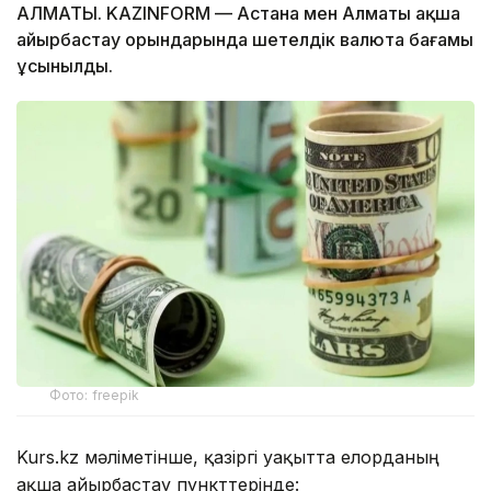
АЛМАТЫ. KAZINFORM — Астана мен Алматы ақша
айырбастау орындарында шетелдік валюта бағамы
ұсынылды.
Фото: freepik
Kurs.kz мәліметінше, қазіргі уақытта елорданың
ақша айырбастау пункттерінде: