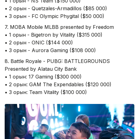
• 1 орын - NS Team ($150 000)
• 2 орын - Quetzales-Armadillos ($85 000)
• 3 орын - FC Olympic Phygital ($50 000)
7. MOBA Mobile MLBB presented by Freedom
• 1 орын - Bigetron by Vitality ($315 000)
• 2 орын - ONIC ($144 000)
• 3 орын - Aurora Gaming ($108 000)
8. Battle Royale - PUBG: BATTLEGROUNDS
Presented by Alatau City Bank
• 1 орын: 17 Gaming ($300 000)
• 2 орын: GAM The Expendables ($120 000)
• 3 орын: Team Vitality ($100 000)