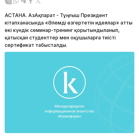
АСТАНА. ҚАзАқпарат - Тұңғыш Президент
кітапханасында «Әлемді өзгертетін идеялар» атты
екі күндік семинар-тренинг қорытындыланып,
қатысқан студенттер мен оқушыларға тиісті
сертификат табысталды.