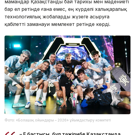
мамандар Қазақстанды бай тарихы мен мәдениеті
бар ел ретінде ғана емес, ең күрделі халықаралық
технологиялық жобаларды жүзеге асыруға
қабілетті заманауи мемлекет ретінде көрді.
Фото: «Болашақ ойындары – 2026» ұйымдастыру комитеті
– Ең бастысы, бұл тәжірибе Қазақстанда