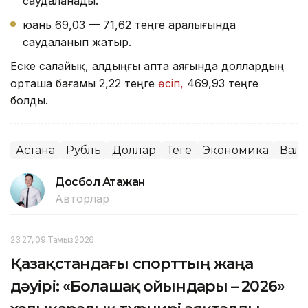
саудаланады.
юань 69,03 — 71,62 теңге аралығында
саудаланып жатыр.
Еске салайық, алдыңғы апта аяғында доллардың
орташа бағамы 2,22 теңге
өсіп,
469,93 теңге
болды.
Астана
Рубль
Доллар
Теңге
Экономика
Валю
Досбол Атажан
Авторлар
23:27, 09 Тамыз 2026
Қазақстандағы спорттың жаңа
дәуірі: «Болашақ ойындары – 2026»