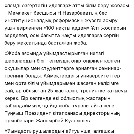
«Әлемді өзгертетін идеялар» атты білім беру жобасы
- Мемлекет басшысы Н.Назарбаевтың бес
институционалдық реформасын жүзеге асыру
үшін әзірленген «100 нақты қадам» Ұлт жоспарын
зерделеп, осы бағытта нақты идеяларға серпін
беру мақсатында басталған жоба.
«Жоба аясында ұйымдастырылған негізгі
шаралардың бірі - еліміздің өңір-өңірінен келген
оқушылар мен студенттерге арналған семинар-
тренинг болды. Аймақтардағы университеттер
мен орта білім ұйымдарымен жасаған келісімге
сай, әр облыстан 25 жас келіп, тренингке қатысуы
керек. Бір келгенде екі облыстың жастарын
қабылдаймыз»,-дейді жоба туралы айта келе
Тұңғыш Президент кітапханасы директорының
орынбасары Жапсырбай Қуанышев.
Ұйымдастырушылардың айтуынша, алғашқы