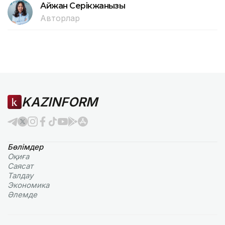
Айжан Серікжанқызы
Авторлар
KAZINFORM
Бөлімдер
Оқиға
Саясат
Талдау
Экономика
Әлемде