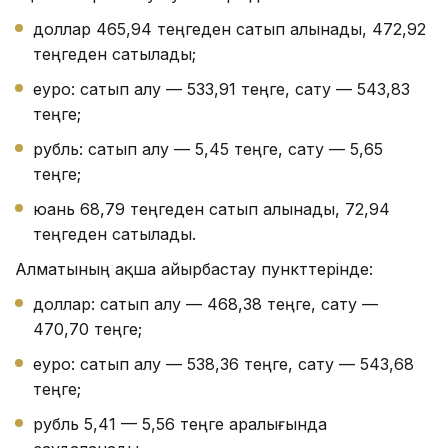
доллар 465,94 теңгеден сатып алынады, 472,92
теңгеден сатылады;
еуро: сатып алу — 533,91 теңге, сату — 543,83
теңге;
рубль: сатып алу — 5,45 теңге, сату — 5,65
теңге;
юань 68,79 теңгеден сатып алынады, 72,94
теңгеден сатылады.
Алматының ақша айырбастау пункттерінде:
доллар: сатып алу — 468,38 теңге, сату —
470,70 теңге;
еуро: сатып алу — 538,36 теңге, сату — 543,68
теңге;
рубль 5,41 — 5,56 теңге аралығында