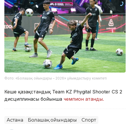
Фото: «Болашақ ойындары – 2026» ұйымдастыру комитеті
Кеше қазақстандық Team KZ Phygital Shooter CS 2
дисциплинасы бойынша
чемпион атанды.
Астана
Болашақ ойындары
Спорт