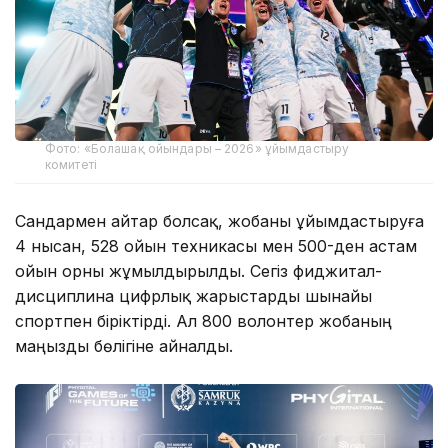
Фото: «Болашақ ойындары – 2026» ұйымдастыру
комитеті
Сандармен айтар болсақ, жобаны ұйымдастыруға
4 нысан, 528 ойын техникасы мен 500-ден астам
ойын орны жұмылдырылды. Сегіз фиджитал-
дисциплина цифрлық жарыстарды шынайы
спортпен біріктірді. Ал 800 волонтер жобаның
маңызды бөлігіне айналды.