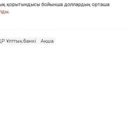
саттық қорытындысы бойынша доллардың орташа
лды
.
ҚР Ұлттық банкі
Ақша
е юань қаншадан саудаланып