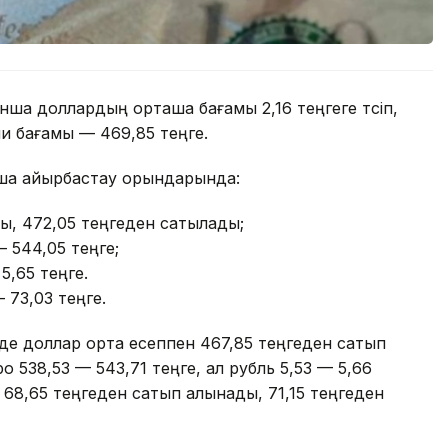
нша доллардың орташа бағамы 2,16 теңгеге түсіп,
ми бағамы — 469,85 теңге.
ақша айырбастау орындарында:
ы, 472,05 теңгеден сатылады;
— 544,05 теңге;
5,65 теңге.
 73,03 теңге.
е доллар орта есеппен 467,85 теңгеден сатып
 538,53 — 543,71 теңге, ал рубль 5,53 — 5,66
68,65 теңгеден сатып алынады, 71,15 теңгеден