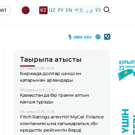
KZ
QZ
РУ
EN
中文
ق ز
ЎЗ
ORT
Тақырыпқа қатысты
06 тамыз 2026, 15:57
Биржада доллар үшінші күн
қатарынан арзандады
06 тамыз 2026, 13:10
Қазақстанда бір грамм алтын
қанша тұрады
06 тамыз 2026, 11:35
Fitch Ratings агенттігі MyCar Finance
компаниясына халықаралық «B»
кредиттік рейтингін берді