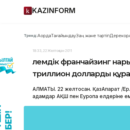
KAZINFORM
Ақорда
Тағайындау
Заң және тәртіп
Дерекқор
Тренд:
18:33, 22 Желтоқсан 2011
Әлемдік франчайзинг на
триллион долларды құра
АЛМАТЫ. 22 желтоқсан. ҚазАқпарат /Ер
адамдар АҚШ пен Еуропа елдеріне ем