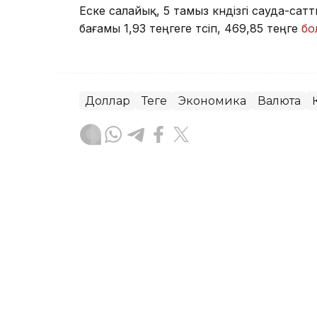
Еске салайық, 5 тамыз күндізгі сауда-
бағамы 1,93 теңгеге түсіп, 469,85 теңге
бо
Доллар
Теңге
Экономика
Валюта
Досбол Атажан
Авторлар
08:30, 06 Тамыз 2026
Доллар, еуро, рубль жән