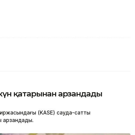
күн қатарынан арзандады
биржасындағы (KASE) сауда-саттық
 арзандады.