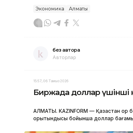
Экономика
Алматы
без автора
Авторлар
15:57, 06 Тамыз 2026
Биржада доллар үшінші 
АЛМАТЫ. KAZINFORM — Қазақстан қор 
қорытындысы бойынша доллар бағамы