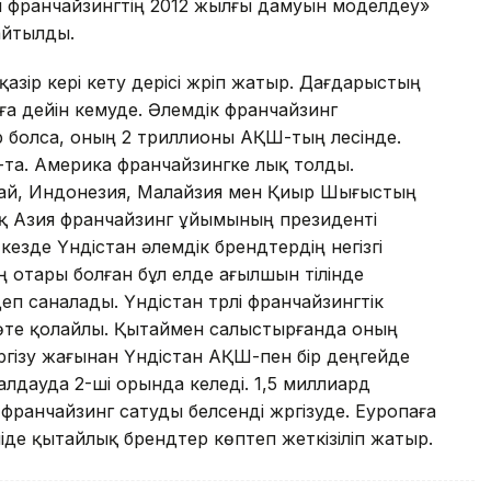
ғы франчайзингтің 2012 жылғы дамуын моделдеу»
айтылды.
зір кері кету үдерісі жүріп жатыр. Дағдарыстың
ға дейін кемуде. Әлемдік франчайзинг
болса, оның 2 триллионы АҚШ-тың үлесінде.
та. Америка франчайзингке лық толды.
ытай, Индонезия, Малайзия мен Қиыр Шығыстың
ық Азия франчайзинг ұйымының президенті
кезде Үндістан әлемдік брендтердің негізгі
отары болған бұл елде ағылшын тілінде
еп саналады. Үндістан түрлі франчайзингтік
 өте қолайлы. Қытаймен салыстырғанда оның
ргізу жағынан Үндістан АҚШ-пен бір деңгейде
алдауда 2-ші орында келеді. 1,5 миллиард
франчайзинг сатуды белсенді жүргізуде. Еуропаға
іде қытайлық брендтер көптеп жеткізіліп жатыр.