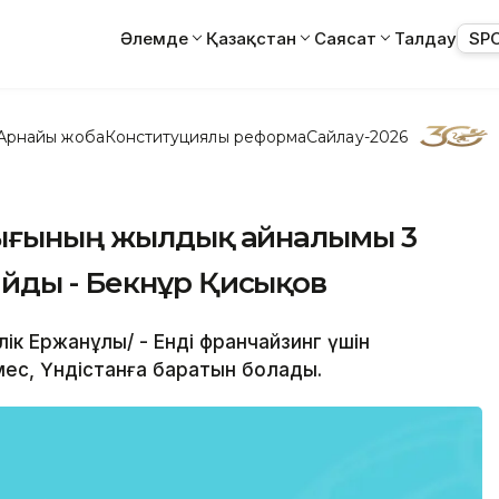
Әлемде
Қазақстан
Саясат
Талдау
SP
Арнайы жоба
Конституциялық реформа
Сайлау-2026
рығының жылдық айналымы 3
йды - Бекнұр Қисықов
лік Ержанұлы/ - Енді франчайзинг үшін
ес, Үндістанға баратын болады.