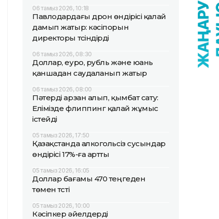
06 тамыз 2026, 10:18
Павлодардағы дрон өндірісі қалай
дамып жатыр: кәсіпорын
директоры түсіндірді
06 тамыз 2026, 08:30
Доллар, еуро, рубль және юань
қаншадан саудаланып жатыр
06 тамыз 2026, 08:00
Пәтерді арзан алып, қымбат сату:
Елімізде флиппинг қалай жұмыс
істейді
05 тамыз 2026, 17:50
Қазақстанда алкогольсіз сусындар
өндірісі 17%-ға артты
05 тамыз 2026, 16:05
Доллар бағамы 470 теңгеден
төмен түсті
05 тамыз 2026, 10:00
Кәсіпкер әйелдерді