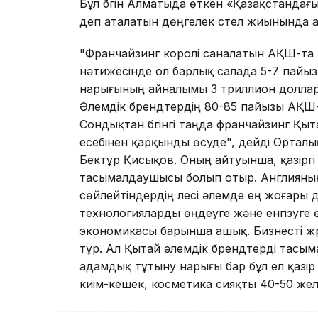
Бұл бүгін Алматыда өткен «Қазақстанда
деп аталатын дөңгелек үстел жиынында 
"Франчайзинг королі саналатын АҚШ-та қа
нәтижесінде ол барлық салада 5-7 пайыз
нарығының айналымы 3 триллион доллар 
Әлемдік брендтердің 80-85 пайызы АҚШ-
Сондықтан бүгінгі таңда франчайзинг Қ
есебінен қарқынды өсуде", дейді Ортал
Бектұр Қисықов. Оның айтуынша, қазіргі 
тасымалдаушысы болып отыр. Англияның 
сөйлейтіндердің үлесі әлемде ең жоғары д
технологияларды өңдеуге және енгізуге
экономикасы барынша ашық. Бизнесті жү
тұр. Ал Қытай әлемдік брендтерді тасым
адамдық тұтыну нарығы бар бұл ел қазір 
киім-кешек, косметика сияқты 40-50 жел