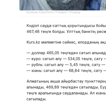
Коллаж: Kazinform / Freepik / Pixabay
Күндізгі сауда-саттық қорытындысы бойы
467,48 теңге болды. Ұлттық банктің рес
Kurs.kz мәліметіне сәйкес, елорданың 
— доллар 465,05 теңгеден сатып алынад
— еуро: сатып алу — 534,05 теңге, сату 
— рубль: сатып алу — 5,45 теңге, сату — 
— юань: сатып алу — 68,84 теңге, сату —
Алматының ақша айырбастау пункттерінд
алынады, 469,89 теңгеден сатылады. Еуро
теңге аралығында саудаланады. Ал юань 
сатылады.