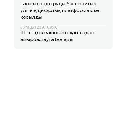
қаржыландыруды бақылайтын
ұлттық цифрлық платформа іске
қосылды
05 тамыз 2026, 08:40
Шетелдік валютаны қаншадан
айырбастауға болады