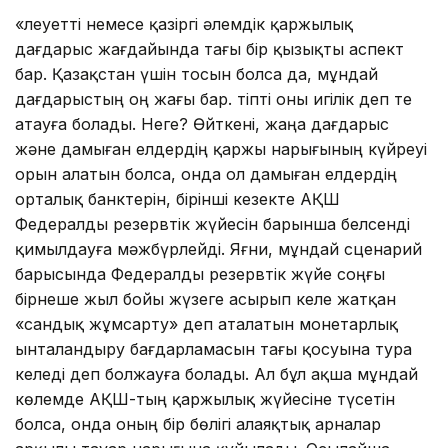
«Әлеуетті немесе қазіргі әлемдік қаржылық
дағдарыс жағдайында тағы бір қызықты аспект
бар. Қазақстан үшін тосын болса да, мұндай
дағдарыстың оң жағы бар. тіпті оны игілік деп те
атауға болады. Неге? Өйткені, жаңа дағдарыс
және дамыған елдердің қаржы нарығының күйреуі
орын алатын болса, онда ол дамыған елдердің
орталық банктерін, бірінші кезекте АҚШ
Федералды резервтік жүйесін барынша белсенді
қимылдауға мәжбүрлейді. Яғни, мұндай сценарий
барысында Федералды резервтік жүйе соңғы
бірнеше жыл бойы жүзеге асырып келе жатқан
«сандық жұмсарту» деп аталатын монетарлық
ынталандыру бағдарламасын тағы қосуына тура
келеді деп болжауға болады. Ал бұл ақша мұндай
көлемде АҚШ-тың қаржылық жүйесіне түсетін
болса, онда оның бір бөлігі алаяқтық арналар