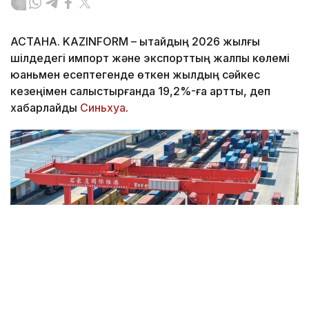
АСТАНА. KAZINFORM – Қытайдың 2026 жылғы
шілдедегі импорт және экспорттың жалпы көлемі
юаньмен есептегенде өткен жылдың сәйкес
кезеңімен салыстырғанда 19,2%-ға артты, деп
хабарлайды
Синьхуа
.
Фото: Синьхуа