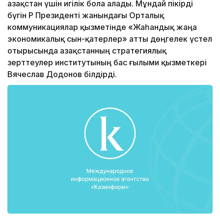
Қазақстан үшін игілік бола алады. Мұндай пікірді
бүгін ҚР Президенті жанындағы Орталық
коммуникациялар қызметінде «Жаһандық жаңа
экономикалық сын-қатерлер» атты дөңгелек үстел
отырысында Қазақстанның стратегиялық
зерттеулер институтының бас ғылыми қызметкері
Вячеслав Додонов білдірді.