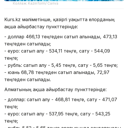
Коллаж: Kazinform/ Canva
Kurs.kz мәліметінше, қазіргі уақытта елорданың
ақша айырбастау пункттерінде:
- доллар 466,13 теңгеден сатып алынады, 473,13
теңгеден сатылады;
- еуро: сатып алу - 534,11 теңге, сату - 544,09
теңге;
- рубль: сатып алу - 5,45 теңге, сату - 5,65 теңге;
- юань 68,78 теңгеден сатып алынады, 72,97
теңгеден сатылады.
Алматының ақша айырбастау пункттерінде:
- доллар: сатып алу - 468,81 теңге, сату - 471,07
теңге;
- еуро: сатып алу - 537,95 теңге, сату - 543,25
теңге;
- рубль 5,52 - 5,65 теңге аралығында саудаланады.