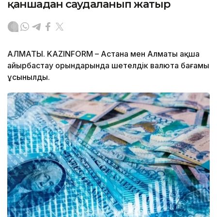
қаншадан саудаланып жатыр
АЛМАТЫ. KAZINFORM – Астана мен Алматы ақша
айырбастау орындарында шетелдік валюта бағамы
ұсынылды.