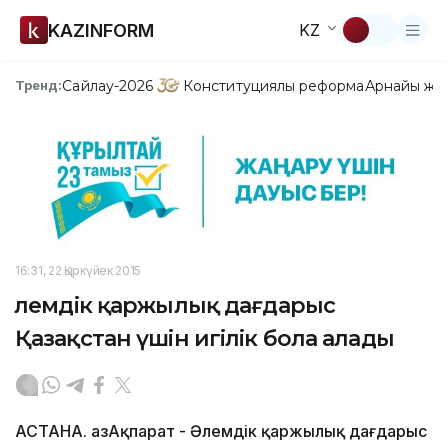
KAZINFORM
KZ
Сайлау-2026
Конституциялық реформа
Арнайы жо
Тренд:
16:31, 22 Қыркүйек 2015
Әлемдік қаржылық дағдарыс
Қазақстан үшін игілік бола алады
АСТАНА. ҚазАқпарат - Әлемдік қаржылық дағдарыс