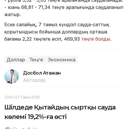
- юань 68,81 - 71,34 теңге аралығында саудаланып
жатыр.
Еске салайық, 7 тамыз күндізгі сауда-саттық
қорытындысы бойынша доллардың орташа
бағамы 2,22 теңгеге өсіп, 469,93
теңге болды
.
Доллар
Теңге
Экономика
Досбол Атажан
Авторлар
23:50, 07 Тамыз 2026
Шілдеде Қытайдың сыртқы сауда
көлемі 19,2%-ға өсті