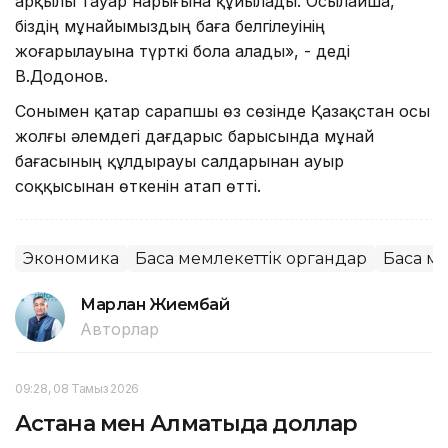
арқылы тауар нарығына құйылады. Осылайша,
біздің мұнайымыздың баға белгілеуінің
жоғарылауына түрткі бола алады», - деді
В.Додонов.
Сонымен қатар сарапшы өз сөзінде Қазақстан осы
жолғы әлемдегі дағдарыс барысында мұнай
бағасының құлдырауы салдарынан ауыр
соққысынан өткенін атап өтті.
Экономика
Басқа мемлекеттік органдар
Басқа 
Марлан Жиембай
Авторлар
09:28, 08 Тамыз 2026
Астана мен Алматыда доллар