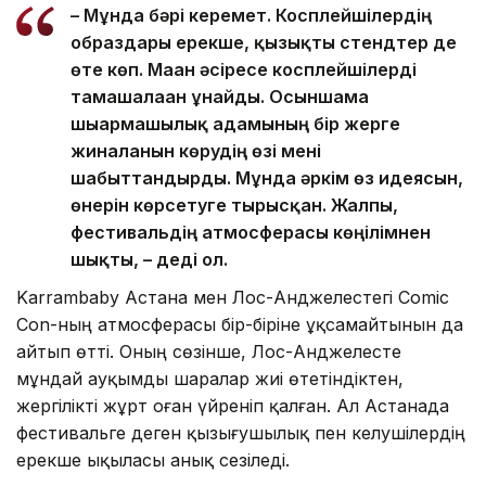
– Мұнда бәрі керемет. Косплейшілердің
образдары ерекше, қызықты стендтер де
өте көп. Маған әсіресе косплейшілерді
тамашалаған ұнайды. Осыншама
шығармашылық адамының бір жерге
жиналғанын көрудің өзі мені
шабыттандырды. Мұнда әркім өз идеясын,
өнерін көрсетуге тырысқан. Жалпы,
фестивальдің атмосферасы көңілімнен
шықты, – деді ол.
Karrambaby Астана мен Лос-Анджелестегі Comic
Con-ның атмосферасы бір-біріне ұқсамайтынын да
айтып өтті. Оның сөзінше, Лос-Анджелесте
мұндай ауқымды шаралар жиі өтетіндіктен,
жергілікті жұрт оған үйреніп қалған. Ал Астанада
фестивальге деген қызығушылық пен келушілердің
ерекше ықыласы анық сезіледі.