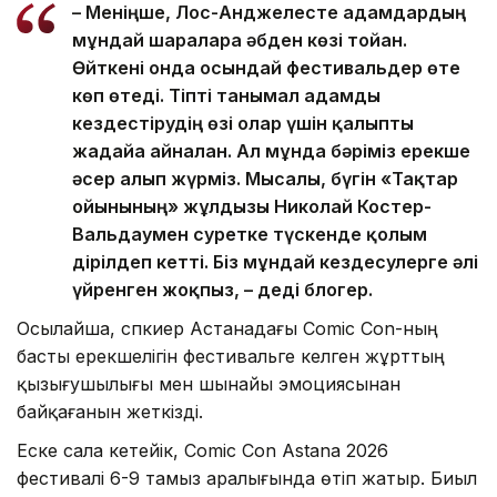
– Меніңше, Лос-Анджелесте адамдардың
мұндай шараларға әбден көзі тойған.
Өйткені онда осындай фестивальдер өте
көп өтеді. Тіпті танымал адамды
кездестірудің өзі олар үшін қалыпты
жағдайға айналған. Ал мұнда бәріміз ерекше
әсер алып жүрміз. Мысалы, бүгін «Тақтар
ойынының» жұлдызы Николай Костер-
Вальдаумен суретке түскенде қолым
дірілдеп кетті. Біз мұндай кездесулерге әлі
үйренген жоқпыз, – деді блогер.
Осылайша, спкиер Астанадағы Comic Con-ның
басты ерекшелігін фестивальге келген жұрттың
қызығушылығы мен шынайы эмоциясынан
байқағанын жеткізді.
Еске сала кетейік, Comic Con Astana 2026
фестивалі 6-9 тамыз аралығында өтіп жатыр. Биыл