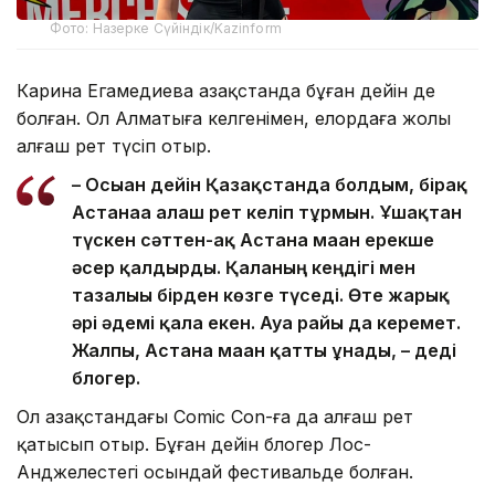
Фото: Назерке Сүйіндік/Kazinform
Карина Егамедиева Қазақстанда бұған дейін де
болған. Ол Алматыға келгенімен, елордаға жолы
алғаш рет түсіп отыр.
– Осыған дейін Қазақстанда болдым, бірақ
Астанаға алғаш рет келіп тұрмын. Ұшақтан
түскен сәттен-ақ Астана маған ерекше
әсер қалдырды. Қаланың кеңдігі мен
тазалығы бірден көзге түседі. Өте жарық
әрі әдемі қала екен. Ауа райы да керемет.
Жалпы, Астана маған қатты ұнады, – деді
блогер.
Ол Қазақстандағы Comic Con-ға да алғаш рет
қатысып отыр. Бұған дейін блогер Лос-
Анджелестегі осындай фестивальде болған.