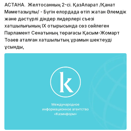
АСТАНА. Желтоқсанның 2-сі. ҚазАқпарат /Қанат
Мәметқазыұлы/ - Бүгін елордада өтіп жатқан Әлемдік
және дәстүрлі діндер лидерлері съезі
хатшылығының ІХ отырысында сөз сөйлеген
Парламент Сенатының төрағасы Қасым-Жомарт
Тоқаев аталған хатшылықтың құрамын шектеуді
ұсынды,