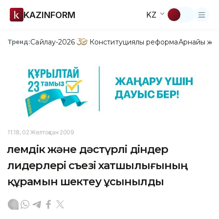
KAZINFORM
KZ
Сайлау-2026
Конституциялық реформа
Арнайы жо
Тренд:
11:18, 02 Желтоқсан 2009
Әлемдік және дәстүрлі діндер
лидерлері съезі хатшылығының
құрамын шектеу ұсынылды