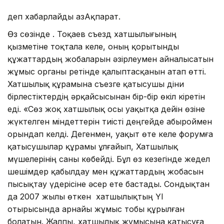
деп хабарлайды ҚазАқпарат.
Өз сөзінде Қ. Тоқаев съезд хатшылығының
қызметіне тоқтала келе, оның қорытынды
құжаттардың жобаларын әзірлеумен айналысатын
жұмыс органы ретінде қалыптасқанын атап өтті.
Хатшылық құрамына съезге қатысушы діни
бірлестіктердің әрқайсысынан бір-бір өкіл кіретін
еді. «Сөз жоқ хатшылық осы уақытқа дейін өзіне
жүктелген міндеттерін тиісті деңгейде абыроймен
орындап келді. Дегенмен, уақыт өте келе форумға
қатысушылар құрамы ұлғайып, Хатшылық
мүшелерінің саны көбейді. Бұл өз кезегінде жедел
шешімдер қабылдау мен құжаттардың жобасын
пысықтау үдерісіне әсер ете бастады. Сондықтан
да 2007 жылы өткен хатшылықтың ҮІ
отырысында арнайы жұмыс тобы құрылған
болатын. Жалпы, хатшылық жұмысына қатысуға