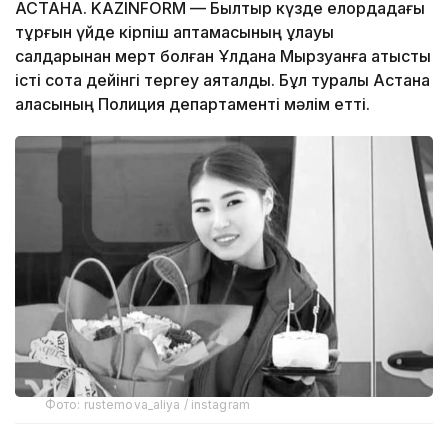
АСТАНА. KAZINFORM — Былтыр күзде елордадағы
тұрғын үйде кірпіш қаптамасының құлауы
салдарынан мерт болған Ұлдана Мырзуанға қатысты
істі сотқа дейінгі тергеу аяқталды. Бұл туралы Астана
қаласының Полиция департаменті мәлім етті.
Фото: rustemova_aliya / instagram