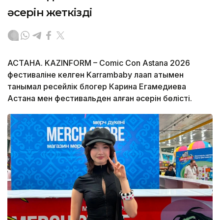
әсерін жеткізді
АСТАНА. KAZINFORM – Comic Con Astana 2026
фестиваліне келген Karrambaby лақап атымен
танымал ресейлік блогер Карина Егамедиева
Астана мен фестивальден алған әсерін бөлісті.