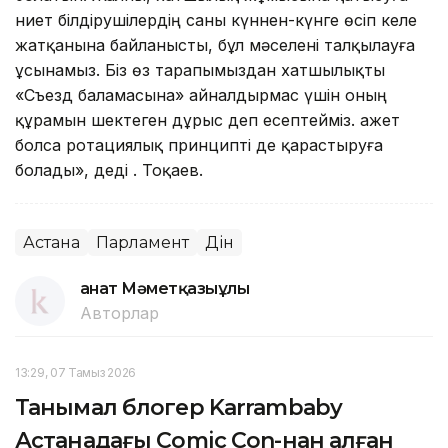
ниет білдірушілердің саны күннен-күнге өсіп келе
жатқанына байланысты, бұл мәселені талқылауға
ұсынамыз. Біз өз тарапымыздан хатшылықты
«Съезд баламасына» айналдырмас үшін оның
құрамын шектеген дұрыс деп есептейміз. Қажет
болса ротациялық принципті де қарастыруға
болады», деді Қ. Тоқаев.
Астана
Парламент
Дін
Қанат Мәметқазыұлы
Авторлар
13:29, 07 Тамыз 2026
Танымал блогер Karrambaby
Астанадағы Comic Con-нан алған