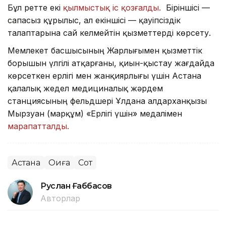
Бұл ретте екі
қылмыстық іс қозғалды.
Біріншісі —
сапасыз құрылыс, ал екіншісі — қауіпсіздік
талаптарына сай келмейтін қызметтерді көрсету.
Мемлекет басшысының Жарлығымен қызметтік
борышын үлгілі атқарғаны, қиын-қыстау жағдайда
көрсеткен ерлігі мен жанқиярлығы үшін Астана
қалалық жедел медициналық жәрдем
станциясының фельдшері Ұлдана Қалдарханқызы
Мырзуан (марқұм) «Ерлігі үшін» медалімен
марапатталды.
Астана
Оқиға
Сот
Руслан Ғаббасов
Авторлар