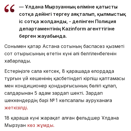
— Ұлдана Мырзуанның өліміне қатысты
сотқа дейінгі тергеу аяқталып, қылмыстық
іс сотқа жолданды, - делінген Полиция
департаментінің Kazinform агенттігіне
берген жауабында.
Сонымен қатар Астана сотының баспасөз қызметі
сот отырысының өтетін күні әлі белгіленбегенін
хабарлады.
Естеріңізге сала кетсек, 8 қарашада елордада
тұрғын үй кешенінің қасбетіндегі кірпіш қаптамасы
мен кондиционер қондырғысының бөлігі құлап,
салдарынан 5 адам зардап шекті. Зардап
шеккендердің бәрі № 1 көпсалалы ауруханаға
жеткізілді.
18 қараша күні жарақат алған фельдшер Ұлдана
Мырзуан
көз жұмды.