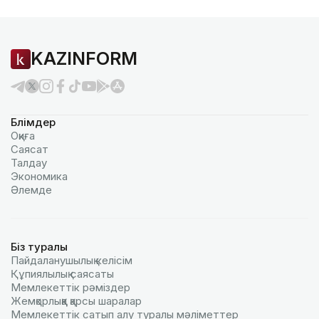
KAZINFORM
Бөлімдер
Оқиға
Саясат
Талдау
Экономика
Әлемде
Біз туралы
Пайдаланушылық келiciм
Құпиялылық саясаты
Мемлекеттік рәміздер
Жемқорлыққа қарсы шаралар
Мемлекеттік сатып алу туралы мәлiметтер