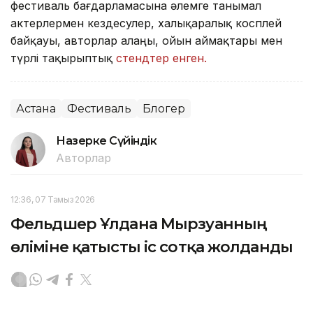
фестиваль бағдарламасына әлемге танымал
актерлермен кездесулер, халықаралық косплей
байқауы, авторлар алаңы, ойын аймақтары мен
түрлі тақырыптық
стендтер енген.
Астана
Фестиваль
Блогер
Назерке Сүйіндік
Авторлар
12:36, 07 Тамыз 2026
Фельдшер Ұлдана Мырзуанның
өліміне қатысты іс сотқа жолданды