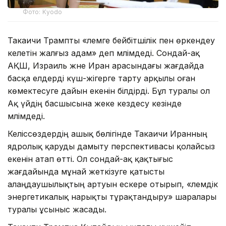
Фото: Kyodo
Такаичи Трампты «әлемге бейбітшілік пен өркендеу
әкелетін жалғыз адам» деп мәлімдеді. Сондай-ақ
АҚШ, Израиль және Иран арасындағы жағдайда
басқа елдерді күш-жігерге тарту арқылы оған
көмектесуге дайын екенін білдірді. Бұл туралы ол
Ақ үйдің басшысына жеке кездесу кезінде
мәлімдеді.
Келіссөздердің ашық бөлігінде Такаичи Иранның
ядролық қаруды дамыту перспективасы қолайсыз
екенін атап өтті. Ол сондай-ақ қақтығыс
жағдайында мұнай жеткізуге қатысты
алаңдаушылықтың артуын ескере отырып, «әлемдік
энергетикалық нарықты тұрақтандыру» шаралары
туралы ұсыныс жасады.