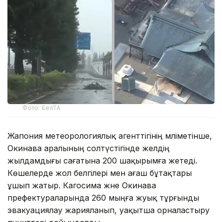
Фото: БелТА
Жапония метеорологиялық агенттігінің мәліметінше,
Окинава аралының солтүстігінде желдің
жылдамдығы сағатына 200 шақырымға жетеді.
Көшелерде жол белгілері мен ағаш бұтақтары
ұшып жатыр. Кагосима және Окинава
префектураларында 260 мыңға жуық тұрғынды
эвакуациялау жарияланып, уақытша орналастыру