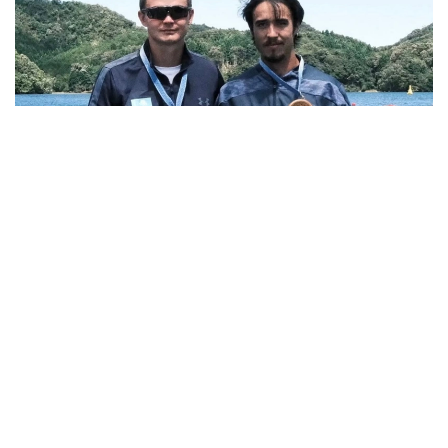
Фото: ҚР ҰОК
Қазақстан құрамасы құрлық біріншілігін төрт
медальмен аяқтады.
Кирилл Тубаев байдаркамен ескек есуден 10
шақырымдық жарыста алтын медаль жеңіп алды.
Ал Полат Төребеков 10 шақырымдық қашықтықта
каноэмен ескек есуде топ жарды.