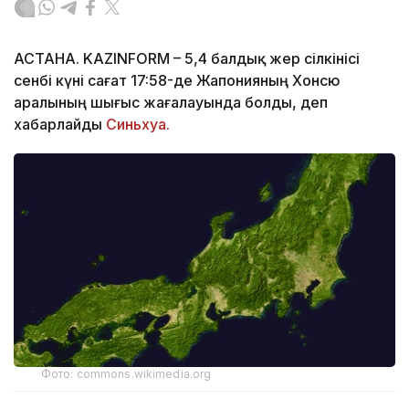
АСТАНА. KAZINFORM – 5,4 балдық жер сілкінісі
сенбі күні сағат 17:58-де Жапонияның Хонсю
аралының шығыс жағалауында болды, деп
хабарлайды
Синьхуа.
Фото: commons.wikimedia.org