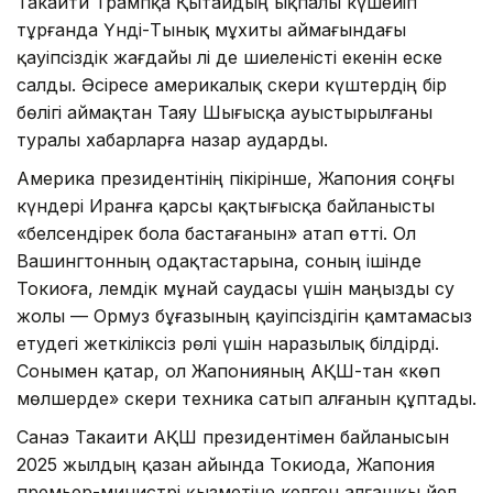
Такаити Трампқа Қытайдың ықпалы күшейіп
тұрғанда Үнді-Тынық мұхиты аймағындағы
қауіпсіздік жағдайы әлі де шиеленісті екенін еске
салды. Әсіресе америкалық әскери күштердің бір
бөлігі аймақтан Таяу Шығысқа ауыстырылғаны
туралы хабарларға назар аударды.
Америка президентінің пікірінше, Жапония соңғы
күндері Иранға қарсы қақтығысқа байланысты
«белсендірек бола бастағанын» атап өтті. Ол
Вашингтонның одақтастарына, соның ішінде
Токиоға, әлемдік мұнай саудасы үшін маңызды су
жолы — Ормуз бұғазының қауіпсіздігін қамтамасыз
етудегі жеткіліксіз рөлі үшін наразылық білдірді.
Сонымен қатар, ол Жапонияның АҚШ-тан «көп
мөлшерде» әскери техника сатып алғанын құптады.
Санаэ Такаити АҚШ президентімен байланысын
2025 жылдың қазан айында Токиода, Жапония
премьер-министрі қызметіне келген алғашқы әйел