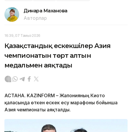
Динара Маханова
Авторлар
16:39, 07 Тамыз 2026
Қазақстандық ескекшілер Азия
чемпионатын төрт алтын
медальмен аяқтады
АСТАНА. KAZINFORM – Жапонияның Киото
қаласында өткен ескек есу марафоны бойынша
Азия чемпионаты аяқталды.