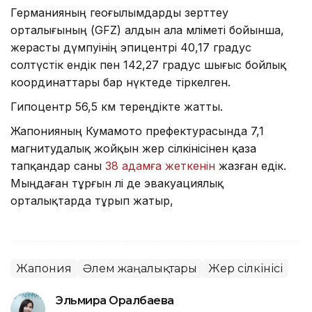
Германияның геоғылымдарды зерттеу
орталығының (GFZ) алдын ала мәліметі бойынша,
жерасты дүмпуінің эпицентрі 40,17 градус
солтүстік ендік пен 142,27 градус шығыс бойлық
координаттары бар нүктеде тіркелген.
Гипоцентр 56,5 км тереңдікте жатты.
Жапонияның Кумамото префектурасында 7,1
магнитудалық жойқын жер сілкінісінен қаза
тапқандар саны
38 адамға жеткенін
жазған едік.
Мыңдаған тұрғын әлі де эвакуациялық
орталықтарда тұрып жатыр,
Жапония
Әлем жаңалықтары
Жер сілкінісі
Эльмира Оралбаева