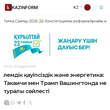
KAZINFORM
KZ
Сайлау-2026
Конституциялық реформа
Арнайы жо
Тренд:
03:43, 20 Наурыз 2026
Әлемдік қауіпсіздік және энергетика:
Такаичи мен Трамп Вашингтонда не
туралы сөйлесті