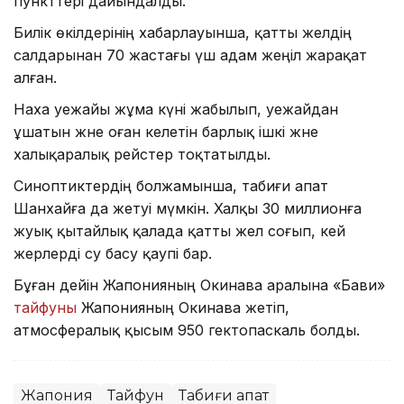
пункттері дайындалды.
Билік өкілдерінің хабарлауынша, қатты желдің
салдарынан 70 жастағы үш адам жеңіл жарақат
алған.
Наха әуежайы жұма күні жабылып, әуежайдан
ұшатын және оған келетін барлық ішкі және
халықаралық рейстер тоқтатылды.
Синоптиктердің болжамынша, табиғи апат
Шанхайға да жетуі мүмкін. Халқы 30 миллионға
жуық қытайлық қалада қатты жел соғып, кей
жерлерді су басу қаупі бар.
Бұған дейін Жапонияның Окинава аралына «Бави»
тайфуны
Жапонияның Окинава жетіп,
атмосфералық қысым 950 гектопаскаль болды.
Жапония
Тайфун
Табиғи апат