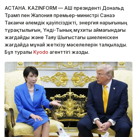
АСТАНА. KAZINFORM — АҚШ президенті Дональд
Трамп пен Жапония премьер-министрі Санаэ
Такаичи әлемдік қауіпсіздікті, энергия нарығының
тұрақтылығын, Үнді-Тынық мұхиты аймағындағы
жағдайды және Таяу Шығыстағы шиеленіскен
жағдайда мұнай жеткізу мәселелерін талқылады.
Бұл туралы
Kyodo
агенттігі жазды.