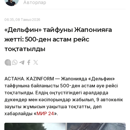
Авторлар
06:35, 08 Тамыз 2026
«Дельфин» тайфуны Жапонияға
жетті: 500-ден астам рейс
тоқтатылды
АСТАНА. KAZINFORM — Жапонияда «Дельфин»
тайфунына байланысты 500-ден астам әуе рейсі
тоқтатылды. Елдің оңтүстігіндегі аралдарда
дүкендер мен кәсіпорындар жабылып, 9 автокөлік
зауыты жұмысын уақытша тоқтатты, деп
хабарлайды «
МИР 24
».