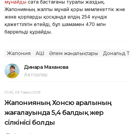
мұнайды
сата бастағаны туралы жаздық.
Жапонияның жалпы мұнай қоры мемлекеттік және
жеке қорларды қосқанда елдің 254 күндік
қажеттілігін өтейді, бұл шамамен 470 млн
баррельді құрайды.
Жапония
АҚШ
Әлем жаңалықтары
Дональд Тр
Динара Маханова
Авторлар
01:45, 09 Тамыз 2026
Жапонияның Хонсю аралының
жағалауында 5,4 балдық жер
сілкінісі болды