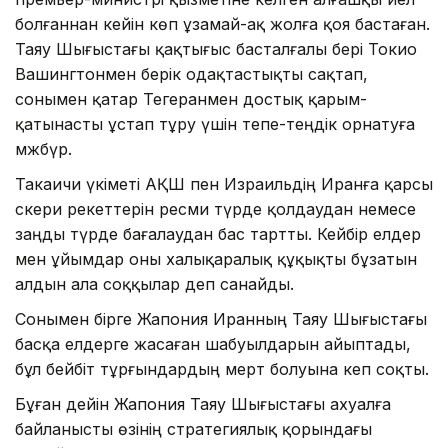
болғаннан кейін көп ұзамай-ақ жолға қоя бастаған.
Таяу Шығыстағы қақтығыс басталғалы бері Токио
Вашингтонмен берік одақтастықты сақтап,
сонымен қатар Тегеранмен достық қарым-
қатынасты ұстап тұру үшін тепе-теңдік орнатуға
мәжбүр.
Такаичи үкіметі АҚШ пен Израильдің Иранға қарсы
әскери әрекеттерін ресми түрде қолдаудан немесе
заңды түрде бағалаудан бас тартты. Кейбір елдер
мен ұйымдар оны халықаралық құқықты бұзатын
алдын ала соққылар деп санайды.
Сонымен бірге Жапония Иранның Таяу Шығыстағы
басқа елдерге жасаған шабуылдарын айыптады,
бұл бейбіт тұрғындардың мерт болуына әкеп соқты.
Бұған дейін Жапония Таяу Шығыстағы ахуалға
байланысты өзінің стратегиялық қорындағы