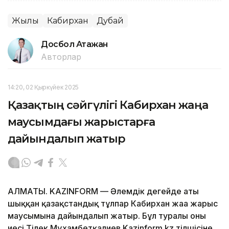
Жылқы
Кабирхан
Дубай
Досбол Атажан
Авторлар
14:20, 02 Қыркүйек 2025
Қазақтың сәйгүлігі Кабирхан жаңа
маусымдағы жарыстарға
дайындалып жатыр
АЛМАТЫ. KAZINFORM — Әлемдік деңгейде аты
шыққан қазақстандық тұлпар Кабирхан жаңа жарыс
маусымына дайындалып жатыр. Бұл туралы оның
иесі Тілек Мұхамбетқалиев Kazinform.kz тілшісіне