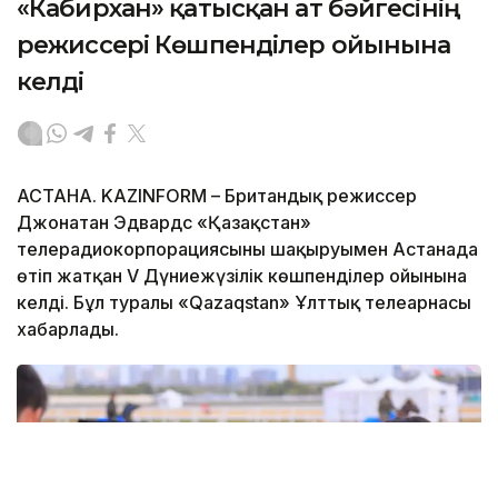
«Кабирхан» қатысқан ат бәйгесінің
режиссері Көшпенділер ойынына
келді
АСТАНА. KAZINFORM – Британдық режиссер
Джонатан Эдвардс «Қазақстан»
телерадиокорпорациясының шақыруымен Астанада
өтіп жатқан V Дүниежүзілік көшпенділер ойынына
келді. Бұл туралы «Qazaqstan» Ұлттық телеарнасы
хабарлады.