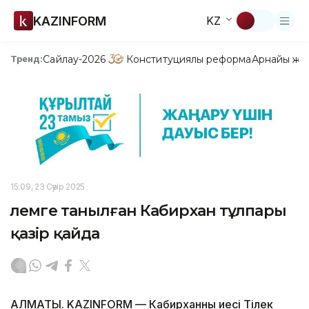
KAZINFORM
KZ
Сайлау-2026
Конституциялық реформа
Арнайы жо
Тренд:
15:09, 23 Сәуір 2025
Әлемге танылған Кабирхан тұлпары
қазір қайда
АЛМАТЫ. KAZINFORM — Кабирханның иесі Тілек