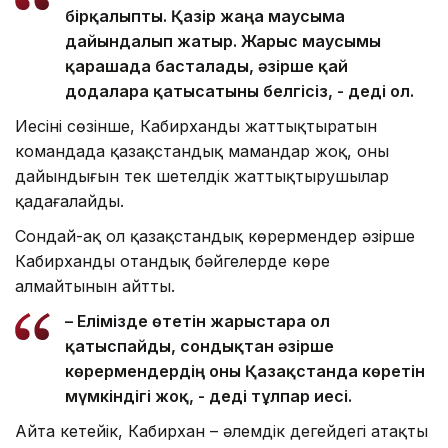
бірқалыпты. Қазір жаңа маусымға
дайындалып жатыр. Жарыс маусымы
қарашада басталады, әзірше қай
додаларға қатысатыны белгісіз, - деді ол.
Иесінің сөзінше, Кабирханды жаттықтыратын
командада қазақстандық мамандар жоқ, оның
дайындығын тек шетелдік жаттықтырушылар
қадағалайды.
Сондай-ақ ол қазақстандық көрермендер әзірше
Кабирханды отандық бәйгелерде көре
алмайтынын айтты.
– Елімізде өтетін жарыстарға ол
қатыспайды, сондықтан әзірше
көрермендердің оны Қазақстанда көретін
мүмкіндігі жоқ, - деді тұлпар иесі.
Айта кетейік, Кабирхан – әлемдік деңгейдегі атақты