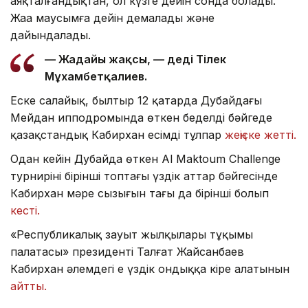
аяқталғандықтан, ол күзге дейін сонда болады.
Жаңа маусымға дейін демалады және
дайындалады.
— Жағдайы жақсы, — деді Тілек
Мұхамбетқалиев.
Еске салайық, былтыр 12 қаңтарда Дубайдағы
Мейдан ипподромында өткен беделді бәйгеде
қазақстандық Кабирхан есімді тұлпар
жеңіске жетті.
Одан кейін Дубайда өткен Al Maktoum Challenge
турнирінің бірінші топтағы үздік аттар бәйгесінде
Кабирхан мәре сызығын тағы да бірінші болып
кесті.
«Республикалық зауыт жылқылары тұқымы
палатасы» президенті Талғат Жайсанбаев
Кабирхан әлемдегі ең үздік ондыққа кіре алатынын
айтты.