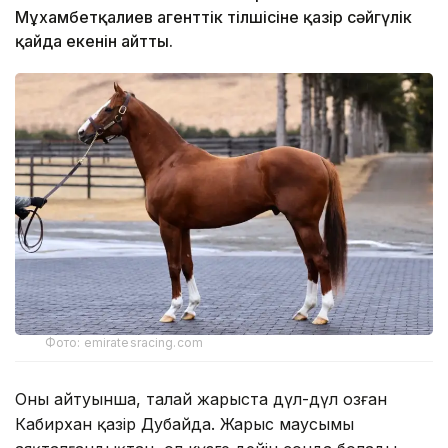
Мұхамбетқалиев агенттік тілшісіне қазір сәйгүлік
қайда екенін айтты.
Фото: emiratesracing.com
Оның айтуынша, талай жарыста дүл-дүл озған
Кабирхан қазір Дубайда. Жарыс маусымы