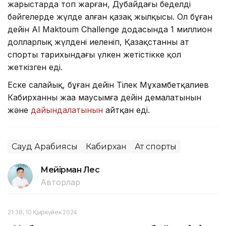
жарыстарда топ жарған, Дубайдағы беделді
бәйгелерде жүлде алған қазақ жылқысы. Ол бұған
дейін Al Maktoum Challenge додасында 1 миллион
долларлық жүлдені иеленіп, Қазақстанның ат
спорты тарихындағы үлкен жетістікке қол
жеткізген еді.
Еске салайық, бұған дейін Тілек Мұхамбетқалиев
Кабирханның жаңа маусымға дейін демалатынын
және
дайындалатынын
айтқан еді.
Сауд Арабиясы
Кабирхан
Ат спорты
Мейірман Лес
Авторлар
21:38, 10 Қыркүйек 2024