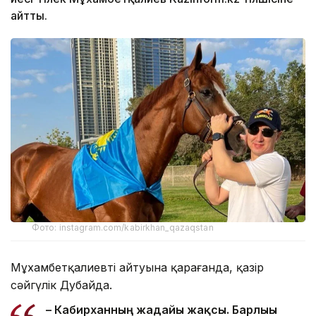
айтты.
Фото: instagram.com/kabirkhan_qazaqstan
Мұхамбетқалиевтің айтуына қарағанда, қазір
сәйгүлік Дубайда.
– Кабирханның жағдайы жақсы. Барлығы