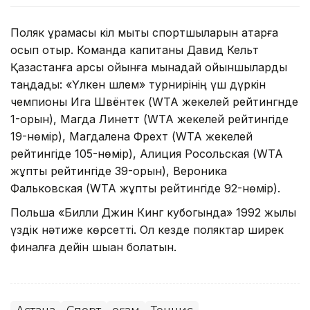
Поляк құрамасы кіл мықты спортшыларын қатарға
қосып отыр. Команда капитаны Давид Кельт
Қазақстанға қарсы ойынға мынадай ойыншыларды
таңдады: «Үлкен шлем» турнирінің үш дүркін
чемпионы Ига Швёнтек (WTA жекелей рейтингнде
1-орын), Магда Линетт (WTA жекелей рейтингіде
19-нөмір), Магдалена Фрехт (WTA жекелей
рейтингіде 105-нөмір), Алиция Росольская (WTA
жұптық рейтингіде 39-орын), Вероника
Фальковская (WTA жұптық рейтингіде 92-нөмір).
Польша «Билли Джин Кинг кубогында» 1992 жылы
үздік нәтиже көрсетті. Ол кезде поляктар ширек
финалға дейін шыққан болатын.