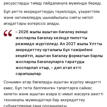
ресурстарды тиімді пайдалануға мүмкіндік береді.
Бұл ретте аккредиттеудің тәуелсіздік, құзыреттілік
және нәтижелердің шынайылығы сияқты негізгі
қағидаттары өзгеріссіз қалады.
– 2026 жылы қашықтан бағалау екінші
жоспарлы бағалау кезінде пилоттық
режимде жүргізіледі. Ал 2027 жылы Ұлттық
аккредиттеу орталығы бұл тәжірибені
кеңейтіп, қашықтан бағалау форматын барлық
жоспарлы бағалауларға таратуды
жоспарлап отыр, – деп атап өтті
сарапшылар.
Сонымен қатар бағалауды қашықтан жүргізу міндетті
емес. Бұл тетік белгіленген талаптарға сәйкес
келетін және қашықтан өзара іс-қимыл жасауға қажетті
техникалық мүмкіндіктері бар аккредиттеу
субъектілеріне ғана қолданылады.