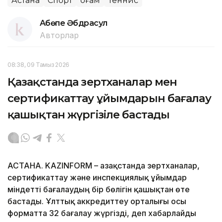
Астана
Спорт
Қоғам
Теннис
Ақбөпе Әбдрасул
Авторлар
08:38, 09 Тамыз 2026
Қазақстанда зертханалар мен
сертификаттау ұйымдарын бағалау
қашықтан жүргізіле бастады
АСТАНА. KAZINFORM – Қазақстанда зертханалар,
сертификаттау және инспекциялық ұйымдар
міндетті бағалаудың бір бөлігін қашықтан өте
бастады. Ұлттық аккредиттеу орталығы осы
форматта 32 бағалау жүргізді, деп хабарлайды