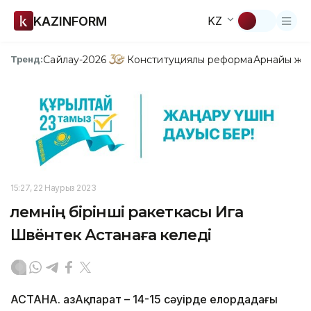
KAZINFORM
KZ
Сайлау-2026
Конституциялық реформа
Арнайы жо
Тренд:
15:27, 22 Наурыз 2023
Әлемнің бірінші ракеткасы Ига
Швёнтек Астанаға келеді
АСТАНА. ҚазАқпарат – 14-15 сәуірде елордадағы