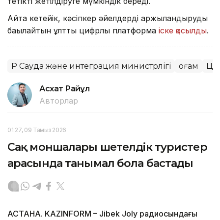
тетікті жетілдіруге мүмкіндік береді.
Айта кетейік, кәсіпкер әйелдерді қаржыландыруды
бақылайтын ұлттық цифрлық платформа
іске қосылды
.
ҚР Сауда және интеграция министрлігі
Қоғам
Ци
Асхат Райқұл
Авторлар
01:27, 09 Тамыз 2026
Сақ моншалары шетелдік туристер
арасында танымал бола бастады
АСТАНА. KAZINFORM – Jibek Joly радиосындағы