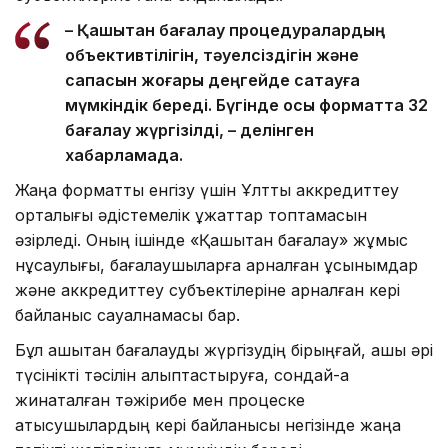
– Қашықтан бағалау процедуралардың
объективтілігін, тәуелсіздігін және
сапасын жоғары деңгейде сақтауға
мүмкіндік береді. Бүгінде осы форматта 32
бағалау жүргізілді, – делінген
хабарламада.
Жаңа форматты енгізу үшін Ұлттық аккредиттеу
орталығы әдістемелік құжаттар топтамасын
әзірледі. Оның ішінде «Қашықтан бағалау» жұмыс
нұсқаулығы, бағалаушыларға арналған ұсынымдар
және аккредиттеу субъектілеріне арналған кері
байланыс сауалнамасы бар.
Бұл қашықтан бағалауды жүргізудің бірыңғай, ашық әрі
түсінікті тәсілін қалыптастыруға, сондай-ақ
жинақталған тәжірибе мен процеске
қатысушылардың кері байланысы негізінде жаңа