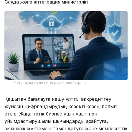
Сауда және интеграция министрлігі.
Фото: ауда және интеграция министрлігі
Қашықтан бағалауға көшу ұлттық аккредиттеу
жүйесін цифрландырудың кезекті кезеңі болып
отыр. Жаңа тетік бизнес үшін уақыт пен
ұйымдастырушылық шығындарды азайтуға,
әкімшілік жүктемені төмендетуге және мемлекеттік