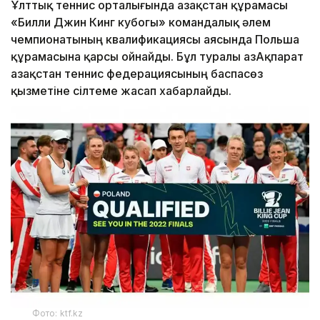
Ұлттық теннис орталығында Қазақстан құрамасы
«Билли Джин Кинг кубогы» командалық әлем
чемпионатының квалификациясы аясында Польша
құрамасына қарсы ойнайды. Бұл туралы ҚазАқпарат
Қазақстан теннис федерациясының баспасөз
қызметіне сілтеме жасап хабарлайды.
Фото: ktf.kz