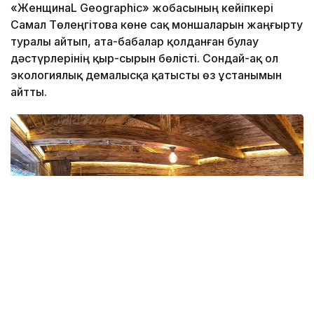
«ЖенщинаL Geographic» жобасының кейіпкері
Самал Төлеңгітова көне сақ моншаларын жаңғырту
туралы айтып, ата-бабалар қолданған булау
дәстүрлерінің қыр-сырын бөлісті. Сондай-ақ ол
экологиялық демалысқа қатысты өз ұстанымын
айтты.
Фото: explorekazakhstan.net