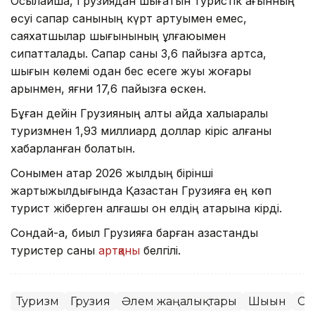
Осылайша, Грузиядан шығатын туристік ағынның
өсуі сапар санының күрт артуымен емес,
саяхатшылар шығынының ұлғаюымен
сипатталады. Сапар саны 3,6 пайызға артса,
шығын көлемі одан бес есеге жуық жоғары
қарқынмен, яғни 17,6 пайызға өскен.
Бұған дейін Грузияның алты айда халықаралық
туризмнен 1,93 миллиард доллар кіріс алғаны
хабарланған болатын.
Сонымен қатар 2026 жылдың бірінші
жартыжылдығында Қазақстан Грузияға ең көп
турист жіберген алғашқы он елдің қатарына кірді.
Сондай-ақ, биыл Грузияға барған қазақстандық
туристер саны
артқаны
белгілі.
Туризм
Грузия
Әлем жаңалықтары
Шығын
Са