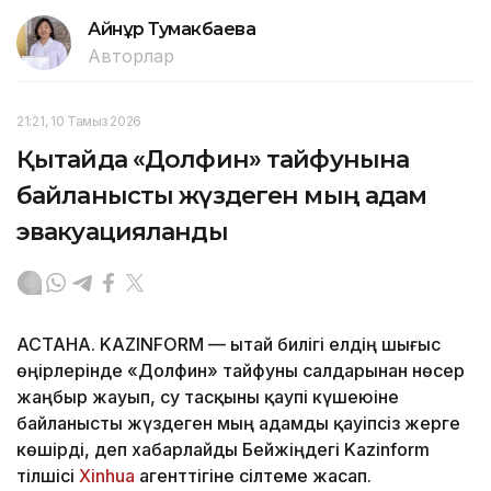
Айнұр Тумакбаева
Авторлар
21:21, 10 Тамыз 2026
Қытайда «Долфин» тайфунына
байланысты жүздеген мың адам
эвакуацияланды
АСТАНА. KAZINFORM — Қытай билігі елдің шығыс
өңірлерінде «Долфин» тайфуны салдарынан нөсер
жаңбыр жауып, су тасқыны қаупі күшеюіне
байланысты жүздеген мың адамды қауіпсіз жерге
көшірді, деп хабарлайды Бейжіңдегі Kazinform
тілшісі
Xinhua
агенттігіне сілтеме жасап.