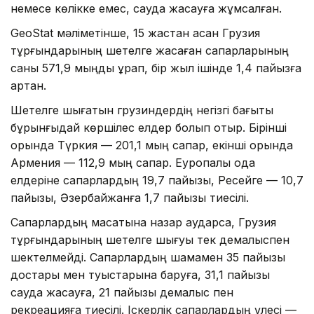
немесе көлікке емес, сауда жасауға жұмсалған.
GeoStat мәліметінше, 15 жастан асқан Грузия
тұрғындарының шетелге жасаған сапарларының
саны 571,9 мыңды құрап, бір жыл ішінде 1,4 пайызға
артқан.
Шетелге шығатын грузиндердің негізгі бағыты
бұрынғыдай көршілес елдер болып отыр. Бірінші
орында Түркия — 201,1 мың сапар, екінші орында
Армения — 112,9 мың сапар. Еуропалық одақ
елдеріне сапарлардың 19,7 пайызы, Ресейге — 10,7
пайызы, Әзербайжанға 1,7 пайызы тиесілі.
Сапарлардың мақсатына назар аударсақ, Грузия
тұрғындарының шетелге шығуы тек демалыспен
шектелмейді. Сапарлардың шамамен 35 пайызы
достары мен туыстарына баруға, 31,1 пайызы
сауда жасауға, 21 пайызы демалыс пен
рекреацияға тиесілі. Іскерлік сапарлардың үлесі —