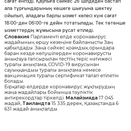
сағат енгізді. Қаулыға сәйкес 26 шілдеден бастап
қала тұрғындарының көшеге шығуына шектеу
қойылып, қаладағы барлық қызмет келесі күні сағат
18:00-ден 06:00-ге дейін тоқтатылады. Тек төтенше
қызметтердің жұмысына рұқсат етіледі.
Словакия
Парламенті елде коронавирус
жағдайының өршу кезеңіне байланысты Заң
қабылдады. Заңға сәйкес қоғамдық орындарға
барған кезде келушілерден коронавирусты
анықтауға тапсырылған тесттің теріс нәтижесі
туралы анықтама, COVID-19 вирусынан
сауыққандығы туралы анықтама немесе
вакцинация туралы сертификат талап етілетін
болады.
Бірқатар елдерде коронавирус жұқтырудың
жаңа жағдайлары бойынша тәуліктік
антирекордтар тіркелді:
Малайзияда
17 045
жағдай,
Таиландта
15 335 дерек, Қазақстанда 6
631 жағдай анықталды.