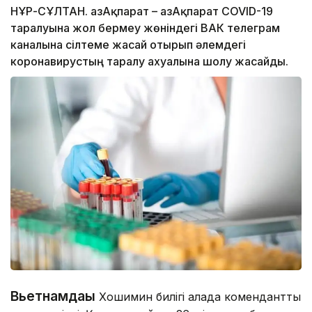
НҰР-СҰЛТАН. ҚазАқпарат – ҚазАқпарат COVID-19
таралуына жол бермеу жөніндегі ВАК телеграм
каналына сілтеме жасай отырып әлемдегі
коронавирустың таралу ахуалына шолу жасайды.
Вьетнамдағы
Хошимин билігі қалада коменданттық