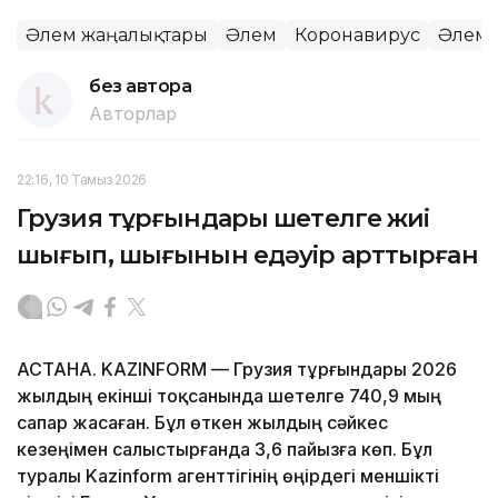
Әлем жаңалықтары
Әлем
Коронавирус
Әлемд
без автора
Авторлар
22:16, 10 Тамыз 2026
Грузия тұрғындары шетелге жиі
шығып, шығынын едәуір арттырған
АСТАНА. KAZINFORM — Грузия тұрғындары 2026
жылдың екінші тоқсанында шетелге 740,9 мың
сапар жасаған. Бұл өткен жылдың сәйкес
кезеңімен салыстырғанда 3,6 пайызға көп. Бұл
туралы Kazinform агенттігінің өңірдегі меншікті