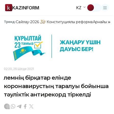
KAZINFORM
KZ
Сайлау-2026
Конституциялық реформа
Арнайы жо
Тренд:
02:20, 26 Шілде 2021
Әлемнің бірқатар елінде
коронавирустың таралуы бойынша
тәуліктік антирекорд тіркелді