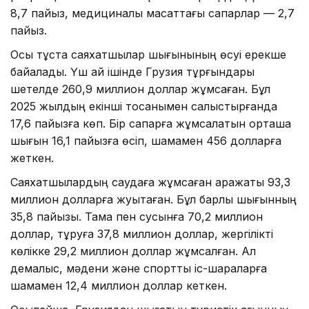
8,7 пайыз, медициналық мақсаттағы сапарлар — 2,7
пайыз.
Осы тұста саяхатшылар шығынының өсуі ерекше
байқалады. Үш ай ішінде Грузия тұрғындары
шетелде 260,9 миллион доллар жұмсаған. Бұл
2025 жылдың екінші тоқсанымен салыстырғанда
17,6 пайызға көп. Бір сапарға жұмсалатын орташа
шығын 16,1 пайызға өсіп, шамамен 456 долларға
жеткен.
Саяхатшылардың саудаға жұмсаған қаражаты 93,3
миллион долларға жуықтаған. Бұл барлық шығынның
35,8 пайызы. Тамақ пен сусынға 70,2 миллион
доллар, тұруға 37,8 миллион доллар, жергілікті
көлікке 29,2 миллион доллар жұмсалған. Ал
демалыс, мәдени және спорттық іс-шараларға
шамамен 12,4 миллион доллар кеткен.