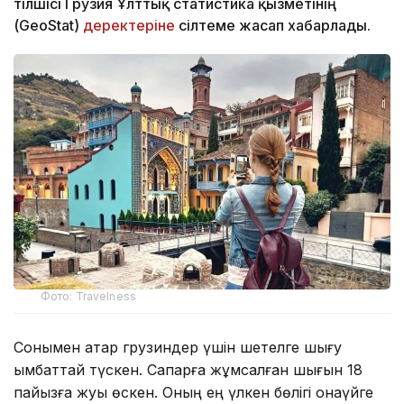
тілшісі Грузия Ұлттық статистика қызметінің
(GeoStat)
деректеріне
сілтеме жасап хабарлады.
Фото: Travelness
Сонымен қатар грузиндер үшін шетелге шығу
қымбаттай түскен. Сапарға жұмсалған шығын 18
пайызға жуық өскен. Оның ең үлкен бөлігі қонақүйге