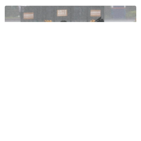
Фото: Xinhua
Фуцзянь провинциясында құрлықтағы қауіпті
аймақтардан және теңіздегі нысандардан шамамен
167 900 адам эвакуацияланды. Алдыңғы күні
кешке Шанхайда қауіп деңгейі жоғары аудандардан
тағы шамамен 215 600 тұрғын қауіпсіз жерге