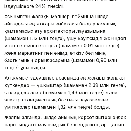
іздеушілерге 24% тиесілі.
Ұсынылған жалақы мөлшері бойынша шілде
айындағы ең жоғары еңбекақы бағдарламалық
қамтамасыз ету архитекторы лауазымына
(шамамен 1,12 млн теңге), ұшу қауіпсіздігі жөніндегі
инженер-инспекторға (шамамен 0,91 млн теңге)
және маркетинг пен өнімді өткізу бөлімінің
бастығының орынбасарына (шамамен 0,90 млн
теңге) ұсынылды.
Ал жұмыс іздеушілер арасында ең жоғары жалақы
күткендер — ұшқыштар (шамамен 2,39 млн теңге),
стюардессалар (шамамен 1,43 млн теңге) және
электр станциясының бастығы лауазымына
үміткерлер (шамамен 1,32 млн теңге) болды.
Жалпы алғанда, шілде айының көрсеткіштері еңбек
нарығындағы маусымдық белсенділіктің артқанын