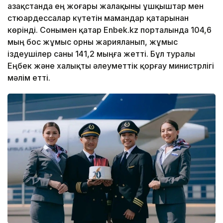
Қазақстанда ең жоғары жалақыны ұшқыштар мен
стюардессалар күтетін мамандар қатарынан
көрінді. Сонымен қатар Enbek.kz порталында 104,6
мың бос жұмыс орны жарияланып, жұмыс
іздеушілер саны 141,2 мыңға жетті. Бұл туралы
Еңбек және халықты әлеуметтік қорғау министрлігі
мәлім етті.