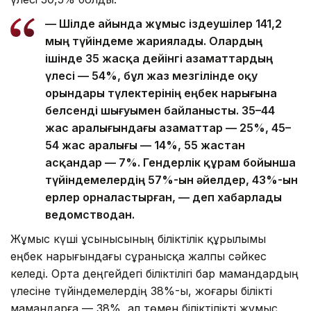
— Шілде айында жұмыс іздеушілер 141,2
мың түйіндеме жариялады. Олардың
ішінде 35 жасқа дейінгі азаматтардың
үлесі — 54%, бұл жаз мезгілінде оқу
орындары түлектерінің еңбек нарығына
белсенді шығуымен байланысты. 35–44
жас аралығындағы азаматтар — 25%, 45–
54 жас аралығы — 14%, 55 жастан
асқандар — 7%. Гендерлік құрам бойынша
түйіндемелердің 57%-ын әйелдер, 43%-ын
ерлер орналастырған, — деп хабарлады
ведомстводан.
Жұмыс күші ұсынысының біліктілік құрылымы
еңбек нарығындағы сұранысқа жалпы сәйкес
келеді. Орта деңгейдегі біліктілігі бар мамандардың
үлесіне түйіндемелердің 38%-ы, жоғары білікті
мамандарға — 38%, ал төмен біліктілікті жұмыс