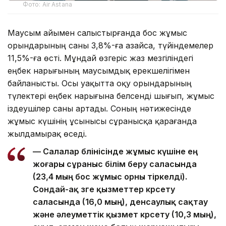
Фото: Air Astana
Маусым айымен салыстырғанда бос жұмыс
орындарының саны 3,8%-ға азайса, түйіндемелер
11,5%-ға өсті. Мұндай өзгеріс жаз мезгіліндегі
еңбек нарығының маусымдық ерекшелігімен
байланысты. Осы уақытта оқу орындарының
түлектері еңбек нарығына белсенді шығып, жұмыс
іздеушілер саны артады. Соның нәтижесінде
жұмыс күшінің ұсынысы сұранысқа қарағанда
жылдамырақ өседі.
— Салалар бөлінісінде жұмыс күшіне ең
жоғары сұраныс білім беру саласында
(23,4 мың бос жұмыс орны тіркелді).
Сондай-ақ өзге қызметтер көрсету
саласында (16,0 мың), денсаулық сақтау
және әлеуметтік қызмет көрсету (10,3 мың),