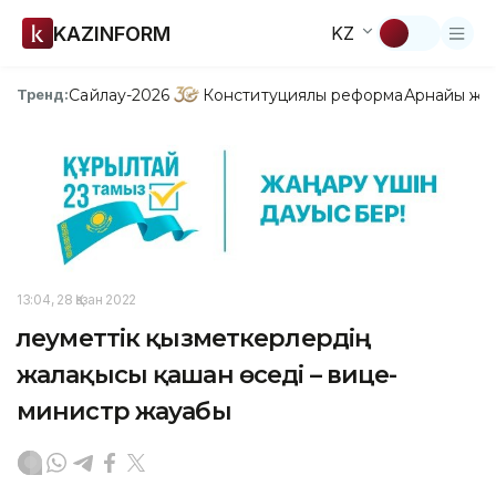
KAZINFORM
KZ
Сайлау-2026
Конституциялық реформа
Арнайы жо
Тренд:
13:04, 28 Қазан 2022
Әлеуметтік қызметкерлердің
жалақысы қашан өседі – вице-
министр жауабы