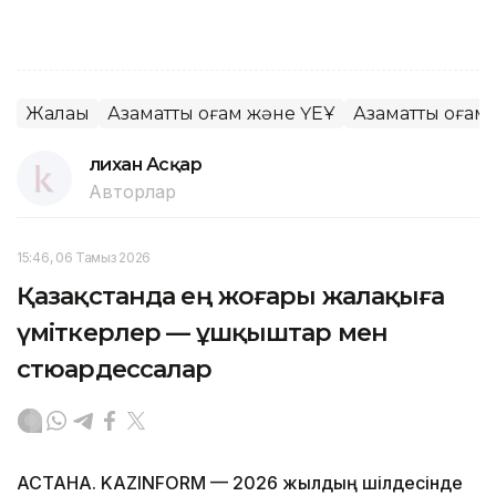
Жалақы
Азаматтық қоғам және ҮЕҰ
Азаматтық қоғам
Әлихан Асқар
Авторлар
15:46, 06 Тамыз 2026
Қазақстанда ең жоғары жалақыға
үміткерлер — ұшқыштар мен
стюардессалар
АСТАНА. KAZINFORM — 2026 жылдың шілдесінде