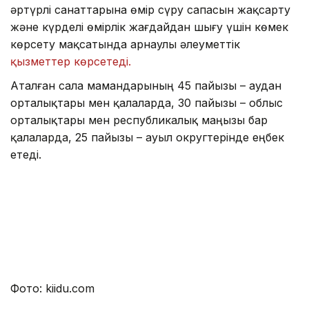
әртүрлі санаттарына өмір сүру сапасын жақсарту
және күрделі өмірлік жағдайдан шығу үшін көмек
көрсету мақсатында арнаулы әлеуметтік
қызметтер көрсетеді.
Аталған сала мамандарының 45 пайызы – аудан
орталықтары мен қалаларда, 30 пайызы – облыс
орталықтары мен республикалық маңызы бар
қалаларда, 25 пайызы – ауыл округтерінде еңбек
етеді.
Фото: kiidu.com