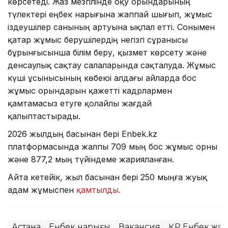
көрсетеді. Жаз мезгілінде оқу орындарының
түлектері еңбек нарығына жаппай шығып, жұмыс
іздеушілер санының артуына ықпал етті. Сонымен
қатар жұмыс берушілердің негізгі сұранысы
бұрынғысынша білім беру, қызмет көрсету және
денсаулық сақтау салаларында сақталуда. Жұмыс
күші ұсынысының көбеюі алдағы айларда бос
жұмыс орындарын қажетті кадрлармен
қамтамасыз етуге қолайлы жағдай
қалыптастырады.
2026 жылдың басынан бері Enbek.kz
платформасында жалпы 709 мың бос жұмыс орны
және 877,2 мың түйіндеме жарияланған.
Айта кетейік, жыл басынан бері 250 мыңға жуық
адам жұмыспен
қамтылды.
Астана
Еңбек нарығы
Вакансия
ҚР Еңбек және