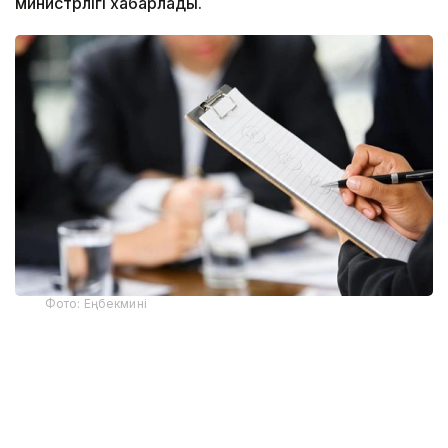
министрлігі хабарлады.
Фото: Еңбекмині
Ведомствоның мәліметінше, әлеуметтік
қызметкерлер қарттарға, мүгедектігі бар
адамдарға, балалы отбасыларға және қолдауды
қажет ететін өзге де азаматтарға күн сайын