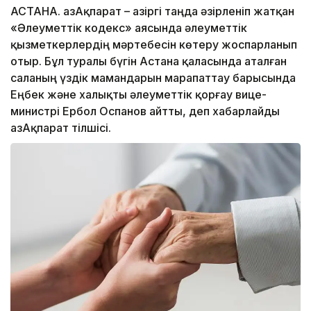
АСТАНА. ҚазАқпарат – Қазіргі таңда әзірленіп жатқан
«Әлеуметтік кодекс» аясында әлеуметтік
қызметкерлердің мәртебесін көтеру жоспарланып
отыр. Бұл туралы бүгін Астана қаласында аталған
саланың үздік мамандарын марапаттау барысында
Еңбек және халықты әлеуметтік қорғау вице-
министрі Ербол Оспанов айтты, деп хабарлайды
ҚазАқпарат тілшісі.