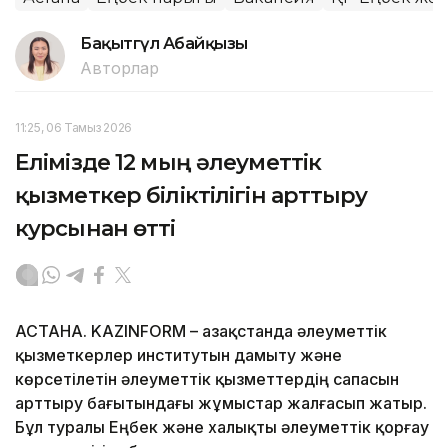
Бақытгүл Абайқызы
Авторлар
11:25, 06 Тамыз 2026
Елімізде 12 мың әлеуметтік
қызметкер біліктілігін арттыру
курсынан өтті
АСТАНА. KAZINFORM – Қазақстанда әлеуметтік
қызметкерлер институтын дамыту және
көрсетілетін әлеуметтік қызметтердің сапасын
арттыру бағытындағы жұмыстар жалғасып жатыр.
Бұл туралы Еңбек және халықты әлеуметтік қорғау