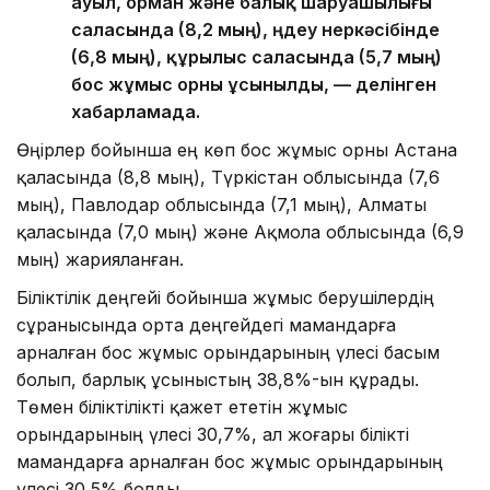
ауыл, орман және балық шаруашылығы
саласында (8,2 мың), өңдеу өнеркәсібінде
(6,8 мың), құрылыс саласында (5,7 мың)
бос жұмыс орны ұсынылды, — делінген
хабарламада.
Өңірлер бойынша ең көп бос жұмыс орны Астана
қаласында (8,8 мың), Түркістан облысында (7,6
мың), Павлодар облысында (7,1 мың), Алматы
қаласында (7,0 мың) және Ақмола облысында (6,9
мың) жарияланған.
Біліктілік деңгейі бойынша жұмыс берушілердің
сұранысында орта деңгейдегі мамандарға
арналған бос жұмыс орындарының үлесі басым
болып, барлық ұсыныстың 38,8%-ын құрады.
Төмен біліктілікті қажет ететін жұмыс
орындарының үлесі 30,7%, ал жоғары білікті
мамандарға арналған бос жұмыс орындарының
үлесі 30,5% болды.