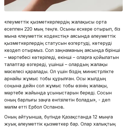
«Әлеуметтік қызметкерлердің жалақысы орта
есеппен 220 мың теңге. Осыны ескере отырып, біз
мына «Әлеуметтік кодекстің» аясында әлеуметтік
қызметкерлердің статусын өзгертуді, көтеруді
көздеп отырмыз. Сол заңнаманың аясында бірінші
– мәртебесі көтеріледі, екінші – оларға қойылатын
талаптар өзгереді, үшінші – олардың жалақы
мәселесі қаралады. Ол үшін біздің министрлікте
арнайы жұмыс тобы құрылған. Осы жылдың
соңына дейін сол жұмыс тобы өзінің жалақы,
мәртебе жайында ұсыныстарын береді. Сосын
оның барлығы заңға енгізілетін болады», - деп
мәлім етті Ербол Оспанов.
Оның айтуынша, бүгінде Қазақстанда 12 мыңға
жуық әлеуметтік қызметкер бар. Олар халықтың