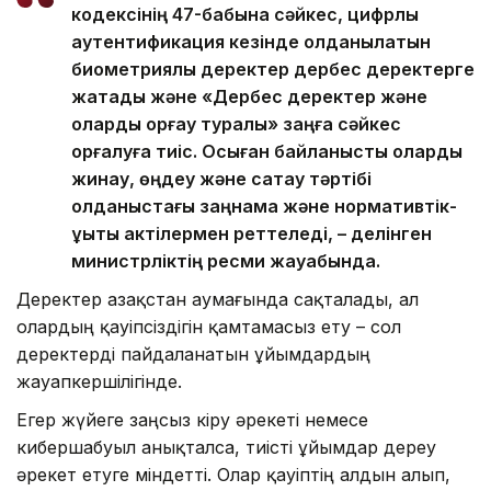
кодексінің 47-бабына сәйкес, цифрлық
аутентификация кезінде қолданылатын
биометриялық деректер дербес деректерге
жатады және «Дербес деректер және
оларды қорғау туралы» заңға сәйкес
қорғалуға тиіс. Осыған байланысты оларды
жинау, өңдеу және сақтау тәртібі
қолданыстағы заңнама және нормативтік-
құқықтық актілермен реттеледі, – делінген
министрліктің ресми жауабында.
Деректер Қазақстан аумағында сақталады, ал
олардың қауіпсіздігін қамтамасыз ету – сол
деректерді пайдаланатын ұйымдардың
жауапкершілігінде.
Егер жүйеге заңсыз кіру әрекеті немесе
кибершабуыл анықталса, тиісті ұйымдар дереу
әрекет етуге міндетті. Олар қауіптің алдын алып,