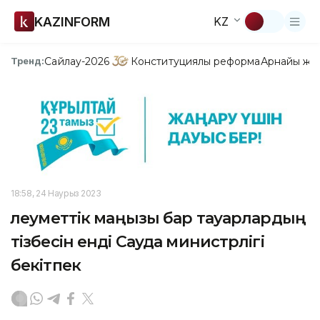
KAZINFORM
KZ
Сайлау-2026
Конституциялық реформа
Арнайы жо
Тренд:
18:58, 24 Наурыз 2023
Әлеуметтік маңызы бар тауарлардың
тізбесін енді Сауда министрлігі
бекітпек