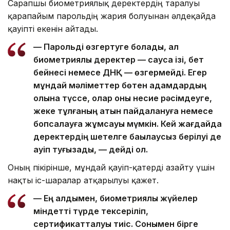
Сарапшы биометриялық деректердің таралуы
қарапайым парольдің жария болуынан әлдеқайда
қауіпті екенін айтады.
— Парольді өзгертуге болады, ал
биометриялық деректер — саусақ ізі, бет
бейнесі немесе ДНҚ — өзгермейді. Егер
мұндай мәліметтер бөтен адамдардың
қолына түссе, олар оны несие рәсімдеуге,
жеке тұлғаның атын пайдалануға немесе
бопсалауға жұмсауы мүмкін. Кей жағдайда
деректердің шетелге бақылаусыз берілуі де
қауіп туғызады, — дейді ол.
Оның пікірінше, мұндай қауіп-қатерді азайту үшін
нақты іс-шаралар атқарылуы қажет.
— Ең алдымен, биометриялық жүйелер
міндетті түрде тексеріліп,
сертификатталуы тиіс. Сонымен бірге