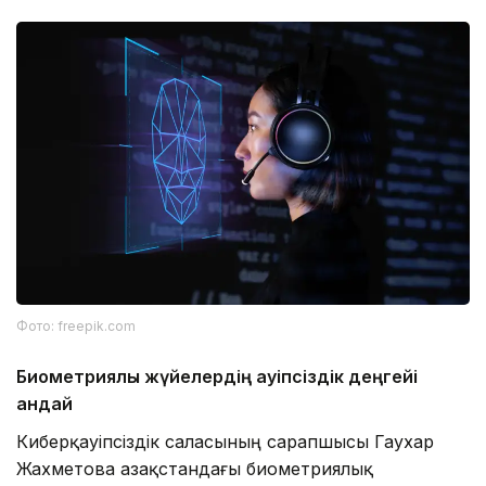
Фото: freepik.com
Биометриялық жүйелердің қауіпсіздік деңгейі
қандай
Киберқауіпсіздік саласының сарапшысы Гаухар
Жахметова Қазақстандағы биометриялық