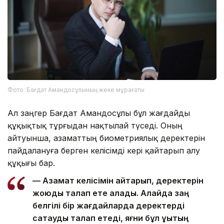
Фото: Бағдат Амандосұлының жеке мұрағаты
Ал заңгер Бағдат Амандосұлы бұл жағдайды
құқықтық тұрғыдан нақтылай түседі. Оның
айтуынша, азаматтың биометриялық деректерін
пайдалануға берген келісімді кері қайтарып алу
құқығы бар.
— Азамат келісімін қайтарып, деректерін
жоюды талап ете алады. Алайда заң
белгілі бір жағдайларда деректерді
сақтауды талап етеді, яғни бұл құқықтың