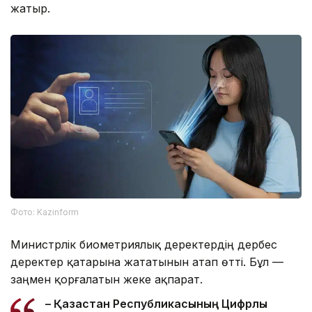
жатыр.
Фото: Kazinform
Министрлік биометриялық деректердің дербес
деректер қатарына жататынын атап өтті. Бұл —
заңмен қорғалатын жеке ақпарат.
– Қазақстан Республикасының Цифрлық