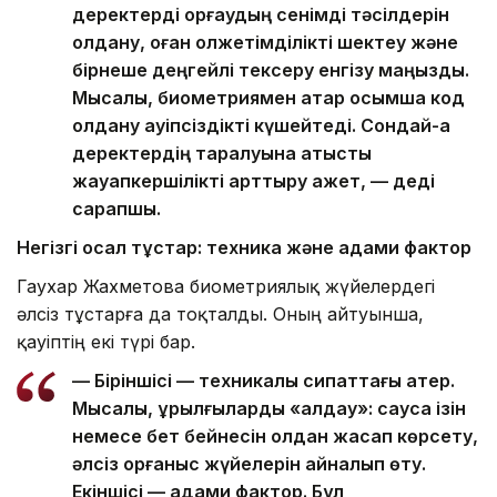
деректерді қорғаудың сенімді тәсілдерін
қолдану, оған қолжетімділікті шектеу және
бірнеше деңгейлі тексеру енгізу маңызды.
Мысалы, биометриямен қатар қосымша код
қолдану қауіпсіздікті күшейтеді. Сондай-ақ
деректердің таралуына қатысты
жауапкершілікті арттыру қажет, — деді
сарапшы.
Негізгі осал тұстар: техника және адами фактор
Гаухар Жахметова биометриялық жүйелердегі
әлсіз тұстарға да тоқталды. Оның айтуынша,
қауіптің екі түрі бар.
— Біріншісі — техникалық сипаттағы қатер.
Мысалы, құрылғыларды «алдау»: саусақ ізін
немесе бет бейнесін қолдан жасап көрсету,
әлсіз қорғаныс жүйелерін айналып өту.
Екіншісі — адами фактор. Бұл