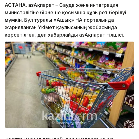
АСТАНА. ҚазАқпарат – Сауда және интеграция
министрлігіне бірнеше қосымша құзырет берілуі
мүмкін. Бұл туралы «Ашық» НҚА порталында
жарияланған Үкімет қаулысының жобасында
көрсетілген, деп хабарлайды ҚазАқпарат тілшісі.