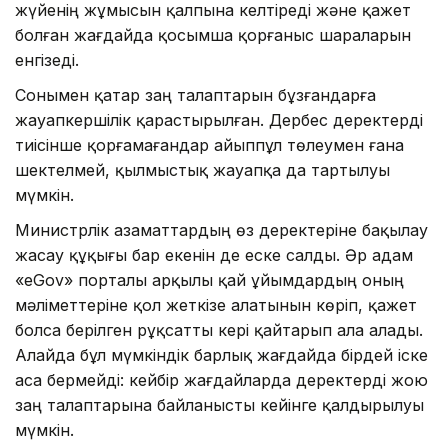
жүйенің жұмысын қалпына келтіреді және қажет
болған жағдайда қосымша қорғаныс шараларын
енгізеді.
Сонымен қатар заң талаптарын бұзғандарға
жауапкершілік қарастырылған. Дербес деректерді
тиісінше қорғамағандар айыппұл төлеумен ғана
шектелмей, қылмыстық жауапқа да тартылуы
мүмкін.
Министрлік азаматтардың өз деректеріне бақылау
жасау құқығы бар екенін де еске салды. Әр адам
«eGov» порталы арқылы қай ұйымдардың оның
мәліметтеріне қол жеткізе алатынын көріп, қажет
болса берілген рұқсатты кері қайтарып ала алады.
Алайда бұл мүмкіндік барлық жағдайда бірдей іске
аса бермейді: кейбір жағдайларда деректерді жою
заң талаптарына байланысты кейінге қалдырылуы
мүмкін.