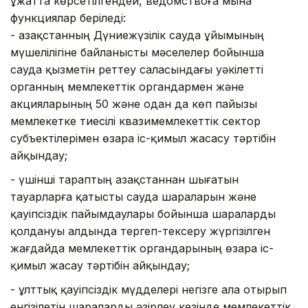
Құжатта көрсетілгендей, ведомствоға мына
функциялар беріледі:
- Қазақстанның Дүниежүзілік сауда ұйымының
мүшелілігіне байланысты мәселелер бойынша
сауда қызметiн реттеу саласындағы уәкілетті
органның мемлекеттік органдармен және
акцияларының 50 және одан да көп пайызы
мемлекетке тиесілі квазимемлекеттік сектор
субъектілерімен өзара іс-қимыл жасасу тәртібін
айқындау;
- үшінші тараптың Қазақстаннан шығатын
тауарларға қатысты сауда шараларын және
қауіпсіздік пайымдаулары бойынша шараларды
қолдануы алдында тергеп-тексеру жүргізілген
жағдайда мемлекеттік органдарының өзара іс-
қимыл жасау тәртібін айқындау;
- ұлттық қауіпсіздік мүдделері негізге ала отырып
енгізілетін шараларды әзірлеу кезінде мемлекеттік