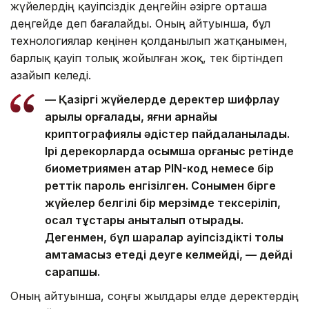
жүйелердің қауіпсіздік деңгейін әзірге орташа
деңгейде деп бағалайды. Оның айтуынша, бұл
технологиялар кеңінен қолданылып жатқанымен,
барлық қауіп толық жойылған жоқ, тек біртіндеп
азайып келеді.
— Қазіргі жүйелерде деректер шифрлау
арқылы қорғалады, яғни арнайы
криптографиялық әдістер пайдаланылады.
Ірі дерекқорларда қосымша қорғаныс ретінде
биометриямен қатар PIN-код немесе бір
реттік пароль енгізілген. Сонымен бірге
жүйелер белгілі бір мерзімде тексеріліп,
осал тұстары анықталып отырады.
Дегенмен, бұл шаралар қауіпсіздікті толық
қамтамасыз етеді деуге келмейді, — дейді
сарапшы.
Оның айтуынша, соңғы жылдары елде деректердің