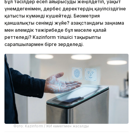
Бұл тәсілдер есеп айырысуды жеңілдетіп, уақыт
үнемдегенімен, дербес деректердің қауіпсіздігіне
қатысты күмәнді күшейтеді. Биометрия
қаншалықты сенімді жүйе? Қазақстандағы заңнама
мен әлемдік тәжірибеде бұл мәселе қалай
реттеледі? Kazinform тілшісі тақырыпты
сарапшылармен бірге зерделеді.
Фото: Kazinform / ЖИ көмегімен жасалды