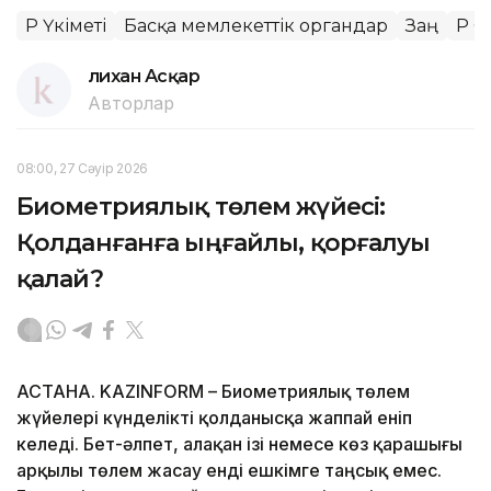
ҚР Үкіметі
Басқа мемлекеттік органдар
Заң
ҚР 
Әлихан Асқар
Авторлар
08:00, 27 Сәуір 2026
Биометриялық төлем жүйесі:
Қолданғанға ыңғайлы, қорғалуы
қалай?
АСТАНА. KAZINFORM – Биометриялық төлем
жүйелері күнделікті қолданысқа жаппай еніп
келеді. Бет-әлпет, алақан ізі немесе көз қарашығы
арқылы төлем жасау енді ешкімге таңсық емес.