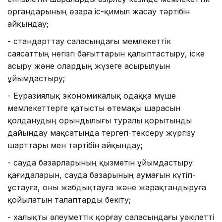
органдарының өзара іс-қимыл жасау тәртібін
айқындау;
- стандарттау саласындағы мемлекеттiк
саясаттың негiзгi бағыттарын қалыптастыру, іске
асыру және олардың жүзеге асырылуын
ұйымдастыру;
- Еуразиялық экономикалық одаққа мүше
мемлекеттерге қатысты өтемақы шарасын
қолданудың орындылығы туралы қорытынды
дайындау мақсатында тергеп-тексеру жүргізу
шарттары мен тәртібін айқындау;
- сауда базарларының қызметін ұйымдастыру
қағидаларын, сауда базарының аумағын күтіп-
ұстауға, оны жабдықтауға және жарақтандыруға
қойылатын талаптарды бекіту;
- халықты әлеуметтік қорғау саласындағы уәкілетті