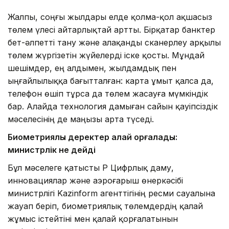
Жалпы, соңғы жылдары елде қолма-қол ақшасыз
төлем үлесі айтарлықтай артты. Бірқатар банктер
бет-әлпетті тану және алақанды сканерлеу арқылы
төлем жүргізетін жүйелерді іске қосты. Мұндай
шешімдер, ең алдымен, жылдамдық пен
ыңғайлылыққа бағытталған: карта ұмыт қалса да,
телефон өшіп тұрса да төлем жасауға мүмкіндік
бар. Алайда технология дамыған сайын қауіпсіздік
мәселесінің де маңызы арта түседі.
Биометриялық деректер қалай қорғалады:
министрлік не дейді
Бұл мәселеге қатысты ҚР Цифрлық даму,
инновациялар және аэроғарыш өнеркәсібі
министрлігі Kazinform агенттігінің ресми сауалына
жауап беріп, биометриялық төлемдердің қалай
жұмыс істейтіні мен қалай қорғалатынын