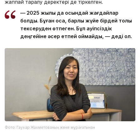
жаппай таралу деректері де тіркелген.
— 2025 жылы да осындай жағдайлар
болды. Бұған қоса, барлық жүйе бірдей толық
тексеруден өтпеген. Бұл қауіпсіздік
деңгейіне әсер етпей қоймайды, — деді ол.
Фото: Гаухар Жахметованың жеке мұрағатынан