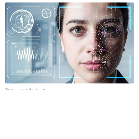
Фото: istockphoto.com
Әлемдік тәжірибе: технология бар, бірақ бәрі
бірдей сене бермейді
Биометриялық технологияларға қатысты
алаңдаушылық бекер емес. Әлемдік тәжірибе бұл
жүйелердің кей жағдайда қателік жіберіп, даулы