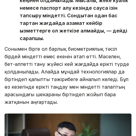
кеңінен қолданылады. Мысалы, жеке куәлік
немесе паспорт алу кезінде саусақ ізін
тапсыру міндетті. Сондықтан одан бас
тартқан жағдайда азамат кейбір
қызметтерге қол жеткізе алмайды, — дейді
сарапшы.
Сонымен бірге ол барлық биометриялық тәсіл
бірдей міндетті емес екенін атап өтті. Мәселен,
бет-әлпетті тану жүйесі кей жағдайда ерікті түрде
қолданылады. Алайда мұндай технологиялар да
біртіндеп қалыпты тәжірибеге айналып келеді. Бұл
өз кезегінде ерікті таңдау мен міндетті талаптың
арасындағы шекараны біртіндеп жойып бара
жатқанын аңғартады.