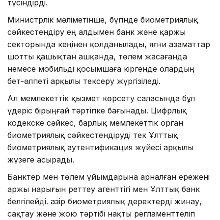
түсіндірді.
Министрлік мәліметінше, бүгінде биометриялық
сәйкестендіру ең алдымен банк және қаржы
секторында кеңінен қолданылады, яғни азаматтар
шотты қашықтан ашқанда, төлем жасағанда
немесе мобильді қосымшаға кіргенде олардың
бет-әлпеті арқылы тексеру жүргізіледі.
Ал мемлекеттік қызмет көрсету саласында бұл
үдеріс бірыңғай тәртіпке бағынады. Цифрлық
кодекске сәйкес, барлық мемлекеттік орган
биометриялық сәйкестендіруді тек Ұлттық
биометриялық аутентификация жүйесі арқылы
жүзеге асырады.
Банктер мен төлем ұйымдарына арналған ережені
Қаржы нарығын реттеу агенттігі мен Ұлттық банк
белгілейді. Қазір биометриялық деректерді жинау,
сақтау және жою тәртібі нақты регламенттеліп