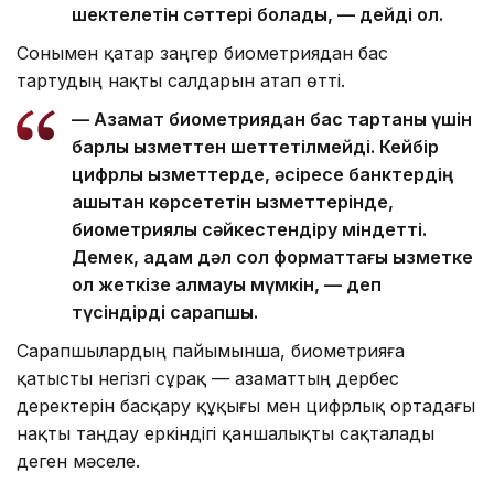
шектелетін сәттері болады, — дейді ол.
Сонымен қатар заңгер биометриядан бас
тартудың нақты салдарын атап өтті.
— Азамат биометриядан бас тартқаны үшін
барлық қызметтен шеттетілмейді. Кейбір
цифрлық қызметтерде, әсіресе банктердің
қашықтан көрсететін қызметтерінде,
биометриялық сәйкестендіру міндетті.
Демек, адам дәл сол форматтағы қызметке
қол жеткізе алмауы мүмкін, — деп
түсіндірді сарапшы.
Сарапшылардың пайымынша, биометрияға
қатысты негізгі сұрақ — азаматтың дербес
деректерін басқару құқығы мен цифрлық ортадағы
нақты таңдау еркіндігі қаншалықты сақталады
деген мәселе.