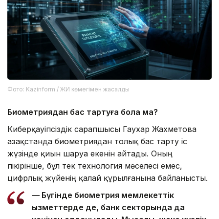
Фото: Kazinform / ЖИ көмегімен жасалды
Биометриядан бас тартуға бола ма?
Киберқауіпсіздік сарапшысы Гаухар Жахметова
Қазақстанда биометриядан толық бас тарту іс
жүзінде қиын шаруа екенін айтады. Оның
пікірінше, бұл тек технология мәселесі емес,
цифрлық жүйенің қалай құрылғанына байланысты.
— Бүгінде биометрия мемлекеттік
қызметтерде де, банк секторында да