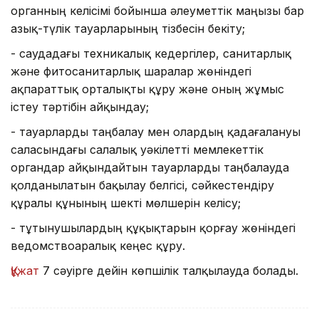
органның келісімі бойынша әлеуметтік маңызы бар
азық-түлік тауарларының тізбесін бекіту;
- саудадағы техникалық кедергілер, санитарлық
және фитосанитарлық шаралар жөніндегі
ақпараттық орталықты құру және оның жұмыс
істеу тәртібін айқындау;
- тауарларды таңбалау мен олардың қадағалануы
саласындағы салалық уәкілетті мемлекеттік
органдар айқындайтын тауарларды таңбалауда
қолданылатын бақылау белгісі, сәйкестендіру
құралы құнының шекті мөлшерін келісу;
- тұтынушылардың құқықтарын қорғау жөніндегі
ведомствоаралық кеңес құру.
Құжат
7 сәуірге дейін көпшілік талқылауда болады.