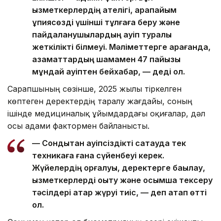
қызметкерлердің қателігі, қарапайым
құпиясөзді үшінші тұлғаға беру және
пайдаланушылардың қауіп туралы
жеткілікті білмеуі. Мәліметтерге қарағанда,
азаматтардың шамамен 47 пайызы
мұндай қауіптен бейхабар, — деді ол.
Сарапшының сөзінше, 2025 жылы тіркелген
көптеген деректердің таралу жағдайы, соның
ішінде медициналық ұйымдардағы оқиғалар, дәл
осы адами фактормен байланысты.
— Сондықтан қауіпсіздікті сақтауда тек
техникаға ғана сүйенбеуі керек.
Жүйелердің қорғалуы, деректерге бақылау,
қызметкерлерді оқыту және қосымша тексеру
тәсілдері қатар жүруі тиіс, — деп атап өтті
ол.