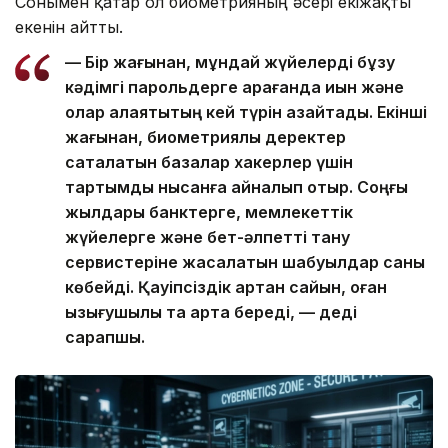
Сонымен қатар ол биометрияның әсері екіжақты
екенін айтты.
— Бір жағынан, мұндай жүйелерді бұзу
кәдімгі парольдерге қарағанда қиын және
олар алаяқтықтың кей түрін азайтады. Екінші
жағынан, биометриялық деректер
сақталатын базалар хакерлер үшін
тартымды нысанға айналып отыр. Соңғы
жылдары банктерге, мемлекеттік
жүйелерге және бет-әлпетті тану
сервистеріне жасалатын шабуылдар саны
көбейді. Қауіпсіздік артқан сайын, оған
қызығушылық та арта береді, — деді
сарапшы.