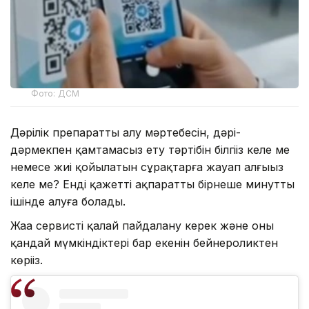
Фото: ДСМ
Дәрілік препаратты алу мәртебесін, дәрі-
дәрмекпен қамтамасыз ету тәртібін білгіңіз келе ме
немесе жиі қойылатын сұрақтарға жауап алғыңыз
келе ме? Енді қажетті ақпаратты бірнеше минуттың
ішінде алуға болады.
Жаңа сервисті қалай пайдалану керек және оның
қандай мүмкіндіктері бар екенін бейнероликтен
көріңіз.