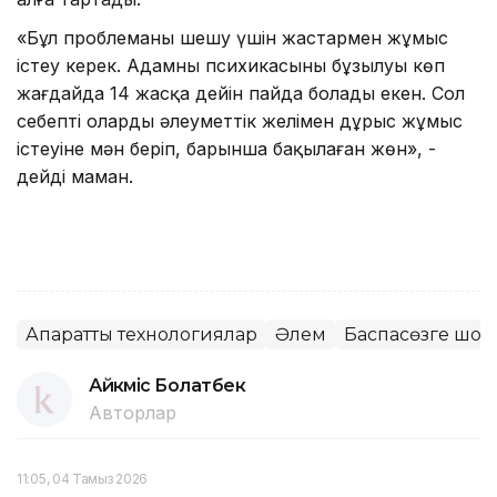
«Бұл проблеманы шешу үшін жастармен жұмыс
істеу керек. Адамның психикасының бұзылуы көп
жағдайда 14 жасқа дейін пайда болады екен. Сол
себепті олардың әлеуметтік желімен дұрыс жұмыс
істеуіне мән беріп, барынша бақылаған жөн», -
дейді маман.
Ақпараттық технологиялар
Әлем
Баспасөзге шол
Айкүміс Болатбек
Авторлар
11:05, 04 Тамыз 2026