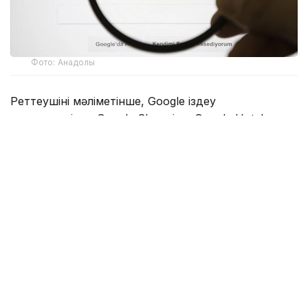
Фото: Анадолы
Реттеушінің мәліметінше, Google іздеу
нәтижелерінде Google Shopping, Google Hotels
және Google Flights сияқты өз сервистеріне
басымдық беріп, бәсекелес қызметтердің көрінуін
шектеген. Сонымен қатар компания қосымша
әзірлеушілердің пайдаланушыларға қолданбалар
дүкенінен тыс балама төлем тәсілдері мен тиімді
ұсыныстар туралы ақпарат беруіне кедергі
келтірген.
Еурокомиссия Google-ды 60 күн ішінде анықталған
заңбұзушылықтарды жоюға міндеттеді. Егер талап
орындалмаса, компанияға әлемдік жылдық