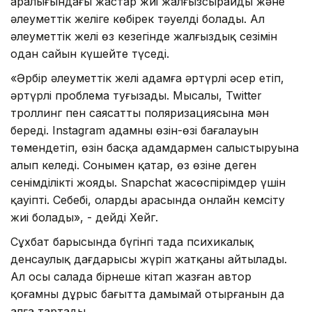
аралығындағы жастар жиі жалғызсырайды және
әлеуметтік желіге көбірек тәуелді болады. Ал
әлеуметтік желі өз кезегінде жалғыздық сезімін
одан сайын күшейте түседі.
«Әрбір әлеуметтік желі адамға әртүрлі әсер етіп,
әртүрлі проблема туғызады. Мысалы, Twitter
троллинг пен саясаттың поляризациясына мән
береді. Instagram адамның өзін-өзі бағалауын
төмендетіп, өзін басқа адамдармен салыстыруына
алып келеді. Сонымен қатар, өз өзіне деген
сенімділікті жояды. Snapchat жасөспірімдер үшін
қауіпті. Себебі, олардың арасында онлайн кемсіту
жиі болады», - дейді Хейг.
Сұхбат барысында бүгінгі таңда психикалық
денсаулық дағдарысы жүріп жатқаны айтылады.
Ал осы салада бірнеше кітап жазған автор
қоғамның дұрыс бағытта дамымай отырғанын да
алға тартады.