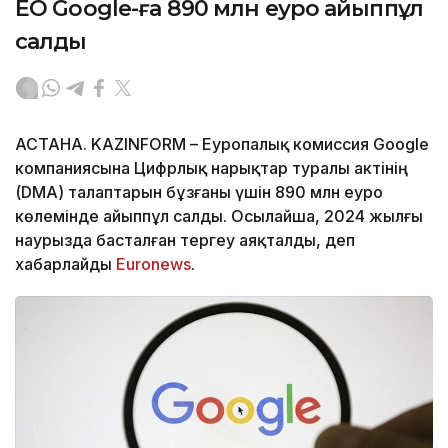
ЕО Google-ға 890 млн еуро айыппұл
салды
АСТАНА. KAZINFORM – Еуропалық комиссия Google
компаниясына Цифрлық нарықтар туралы актінің
(DMA) талаптарын бұзғаны үшін 890 млн еуро
көлемінде айыппұл салды. Осылайша, 2024 жылғы
наурызда басталған тергеу аяқталды, деп
хабарлайды
Euronews
.