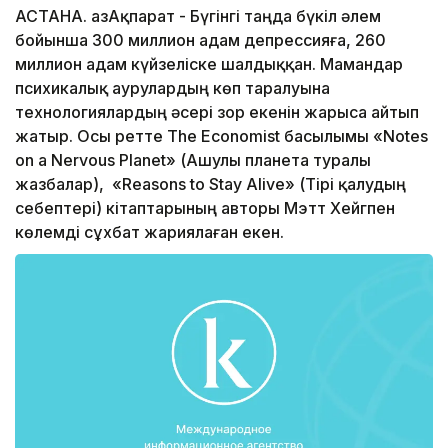
АСТАНА. ҚазАқпарат - Бүгінгі таңда бүкіл әлем
бойынша 300 миллион адам депрессияға, 260
миллион адам күйзеліске шалдыққан. Мамандар
психикалық аурулардың көп таралуына
технологиялардың әсері зор екенін жарыса айтып
жатыр. Осы ретте The Economist басылымы «Notes
on a Nervous Planet» (Ашулы планета туралы
жазбалар), «Reasons to Stay Alive» (Тірі қалудың
себептері) кітаптарының авторы Мэтт Хейгпен
көлемді сұхбат жариялаған екен.