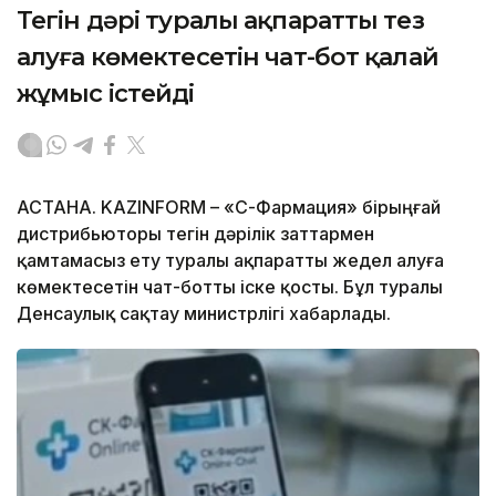
Тегін дәрі туралы ақпаратты тез
алуға көмектесетін чат-бот қалай
жұмыс істейді
АСТАНА. KAZINFORM –
«СҚ-Фармация» бірыңғай
дистрибьюторы тегін дәрілік заттармен
қамтамасыз ету туралы ақпаратты жедел алуға
көмектесетін чат-ботты іске қосты. Бұл туралы
Денсаулық сақтау министрлігі хабарлады.