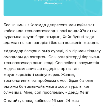
Басылымның «Қоғамда депрессия мен күйзелістің
көбеюінде технологиялардың рөлі қандай?» атты
сұрағына жауап бере отырып, Хейг бүгінгі таңда
адамзаттың көп өзгерісті бастан кешкенін жазады.
«Адамдар басқаша өмір сүреді, бір-бірімен тілдесу
амалдары да өзгерген. Осы өзгерістердің барлығын
технологиялар алып келді. Сол себепті әлеуметтік
медиа компаниялар өздеріне артылған
жауапкершілікті сезінуі керек. Жалпы,
технологияның өзі проблема емес, бірақ біз оның
өміріміз бен ақыл-ойымызға әсері туралы көп
білмейміз. Міне, сол проблема», - дейді Хейг.
Оның айтуынша, көбінесе 16 мен 24 жас