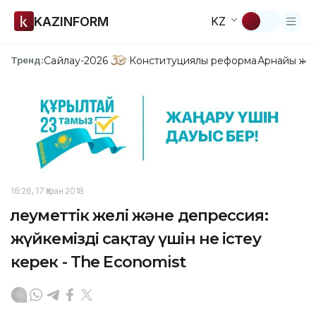
KAZINFORM
KZ
Сайлау-2026
Конституциялық реформа
Арнайы жо
Тренд:
16:26, 17 Қазан 2018
Әлеуметтік желі және депрессия:
жүйкемізді сақтау үшін не істеу
керек - The Economist