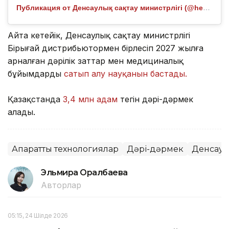
Публикация от Денсаулық сақтау министрлігі (@healthcare.gov.kz)
Айта кетейік, Денсаулық сақтау министрлігі
Бірыңғай дистрибьютормен бірлесіп 2027 жылға
арналған дәрілік заттар мен медициналық
бұйымдарды
сатып алу науқанын бастады.
Қазақстанда
3,4 млн адам
тегін дәрі-дәрмек
алады.
Ақпараттық технологиялар
Дәрі-дәрмек
Денсаул
Эльмира Оралбаева
Авторлар
05:15, 24 Шілде 2026