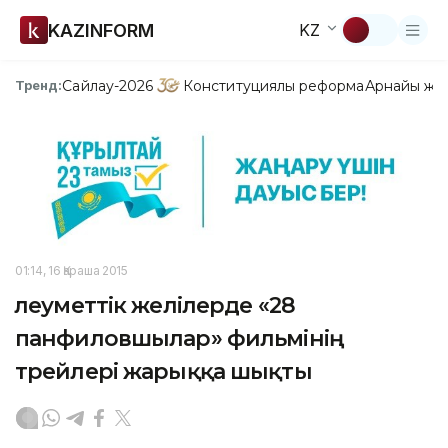
KAZINFORM
KZ
Сайлау-2026
Конституциялық реформа
Арнайы жо
Тренд:
01:14, 16 Қараша 2015
Әлеуметтік желілерде «28
панфиловшылар» фильмінің
трейлері жарыққа шықты