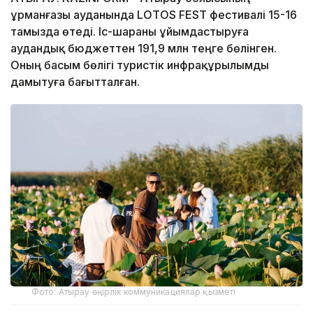
Құрманғазы ауданында LOTOS FEST фестивалі 15-16
тамызда өтеді. Іс-шараны ұйымдастыруға
аудандық бюджеттен 191,9 млн теңге бөлінген.
Оның басым бөлігі туристік инфрақұрылымды
дамытуға бағытталған.
Фото: Атырау өңірлік коммуникациялар қызметі