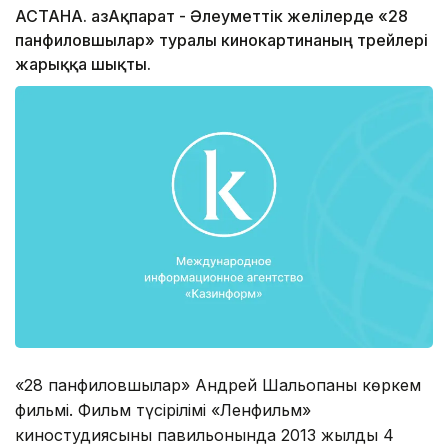
АСТАНА. ҚазАқпарат - Әлеуметтік желілерде «28
панфиловшылар» туралы кинокартинаның трейлері
жарыққа шықты.
«28 панфиловшылар» Андрей Шальопаның көркем
фильмі. Фильм түсірілімі «Ленфильм»
киностудиясының павильонында 2013 жылдың 4