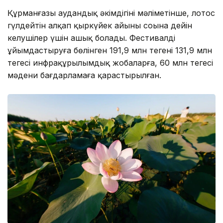
Құрманғазы аудандық әкімдігінің мәліметінше, лотос
гүлдейтін алқап қыркүйек айының соңына дейін
келушілер үшін ашық болады. Фестивалді
ұйымдастыруға бөлінген 191,9 млн теңгенің 131,9 млн
теңгесі инфрақұрылымдық жобаларға, 60 млн теңгесі
мәдени бағдарламаға қарастырылған.