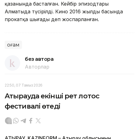
қазанында басталған. Кейбір эпизодтары
Алматыда түсірілді. Кино 2016 жылдың басында
прокатқа шығады деп жоспарланған.
Қоғам
без автора
Авторлар
22:50, 07 Тамыз 2026
Атырауда екінші рет лотос
фестивалі өтеді
АТЫРАУ. KAZINFORM – Атырау облысының