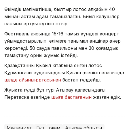
Әкімдік мәліметінше, былтыр лотос алқабын 40
мыңнан астам адам тамашалаған. Биыл келушілер
санының артуы күтіліп отыр.
Фестиваль аясында 15-16 тамыз күндері концерт
ұйымдастырылып, елімізге танымал әншілер өнер
көрсетеді. 50 сауда павильоны мен 30 қоғамдық
тамақтану орны жұмыс істейді.
Қазақстанның Қызыл кітабына енген лотос
Құрманғазы ауданындағы Қиғаш өзенінің саласында
шілде айының ортасынан
бастап гүлдейді.
Жуықта гүлдің бұл түрі Атырау қаласындағы
Перетаска өзегінде
шыға бастағанын
жазған едік.
Мәдениет
Гүл
Қоғам
Атырау облысы