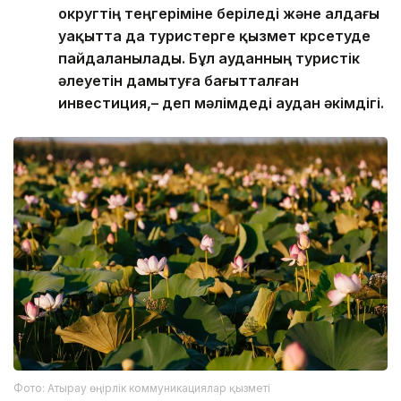
округтің теңгеріміне беріледі және алдағы
уақытта да туристерге қызмет көрсетуде
пайдаланылады. Бұл ауданның туристік
әлеуетін дамытуға бағытталған
инвестиция,– деп мәлімдеді аудан әкімдігі.
Фото: Атырау өңірлік коммуникациялар қызметі