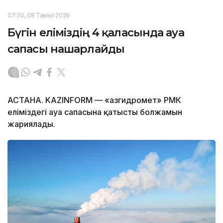
07:30, 08 Тамыз 2026
Бүгін еліміздің 4 қаласында ауа
сапасы нашарлайды
АСТАНА. KAZINFORM — «Қазгидромет» РМК
еліміздегі ауа сапасына қатысты болжамын
жариялады.