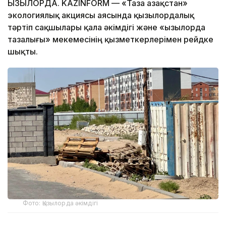
ҚЫЗЫЛОРДА. KAZINFORM — «Таза Қазақстан»
экологиялық акциясы аясында қызылордалық
тәртіп сақшылары қала әкімдігі және «Қызылорда
тазалығы» мекемесінің қызметкерлерімен рейдке
шықты.
Фото: Қызылорда әкімдігі