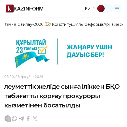
KAZINFORM
KZ
Сайлау-2026
Конституциялық реформа
Арнайы жо
Тренд:
08:30, 06 Қыркүйек 2024
Әлеуметтік желіде сынға іліккен БҚО
табиғатты қорғау прокуроры
қызметінен босатылды