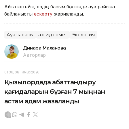
Айта кетейік, елдің басым бөлігінде ауа райына
байланысты
ескерту
жарияланды.
Ауа сапасы
Қазгидромет
Экология
Динара Маханова
Авторлар
01:36, 08 Тамыз 2026
Қызылордада абаттандыру
қағидаларын бұзған 7 мыңнан
астам адам жазаланды