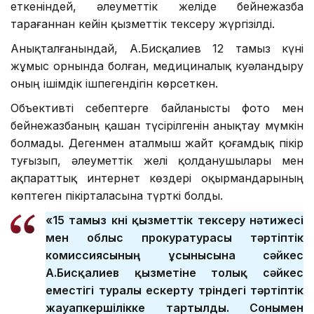
еткеніндей, әлеуметтік желіде бейнежазба
тарағаннан кейін қызметтік тексеру жүргізілді.
Анықталғанындай, А.Бисқалиев 12 тамыз күні
жұмыс орнында болған, медициналық куәландыру
оның ішімдік ішпегендігін көрсеткен.
Объективті себептерге байланысты фото мен
бейнежазбаның қашан түсірілгенін анықтау мүмкін
болмады. Дегенмен аталмыш жайт қоғамдық пікір
туғызып, әлеуметтік желі қолданушылары мен
ақпараттық интернет көздері оқырмандарының
көптеген пікірталасына түрткі болды.
«15 тамыз күні қызметтік тексеру нәтижесі
мен облыс прокуратурасы тәртіптік
комиссиясының ұсынысына сәйкес
А.Бисқалиев қызметіне толық сәйкес
еместігі туралы ескерту түріндегі тәртіптік
жауапкершілікке тартылды. Сонымен