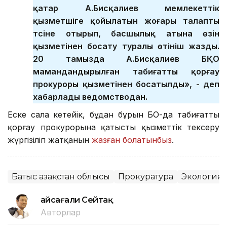
қатар А.Бисқалиев мемлекеттік
қызметшіге қойылатын жоғары талапты
түсіне отырып, басшылық атына өзін
қызметінен босату туралы өтініш жазды.
20 тамызда А.Бисқалиев БҚО
мамандандырылған табиғатты қорғау
прокуроры қызметінен босатылды», - деп
хабарлады ведомстводан.
Еске сала кетейік, бұдан бұрын БҚО-да табиғатты
қорғау прокурорына қатысты қызметтік тексеру
жүргізіліп жатқанын
жазған болатынбыз
.
Батыс Қазақстан облысы
Прокуратура
Экология
Ғайсағали Сейтақ
Авторлар