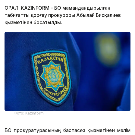
ОРАЛ. KAZINFORM – БҚО мамандандырылған
табиғатты қорғау прокуроры Абылай Бисқалиев
қызметінен босатылды.
Фото: Kazinform
БҚО прокуратурасының баспасөз қызметінен мәлім