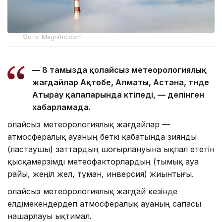
Фото: Magnific.com
— 8 тамызда қолайсыз метеорологиялық
жағдайлар Ақтөбе, Алматы, Астана, түнде
Атырау қалаларында күтіледі, — делінген
хабарламада.
Қолайсыз метеорологиялық жағдайлар —
атмосфералық ауаның беткі қабатында зиянды
(ластаушы) заттардың шоғырлануына ықпал ететін
қысқамерзімді метеофакторлардың (тымық ауа
райы, жеңіл жел, тұман, инверсия) жиынтығы.
Қолайсыз метеорологиялық жағдай кезінде
елдімекендердегі атмосфералық ауаның сапасы
нашарлауы ықтимал.