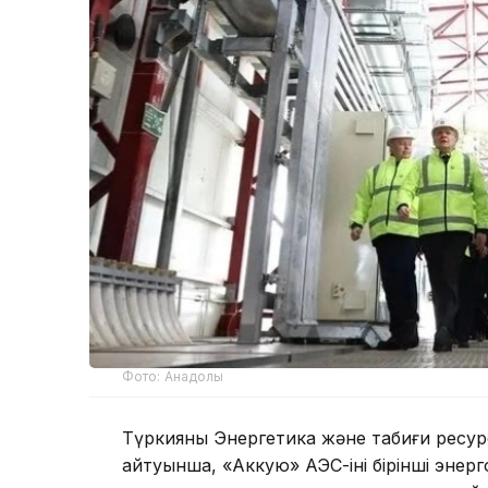
Фото: Анадолы
Түркияның Энергетика және табиғи ресу
айтуынша, «Аккую» АЭС-інің бірінші эне