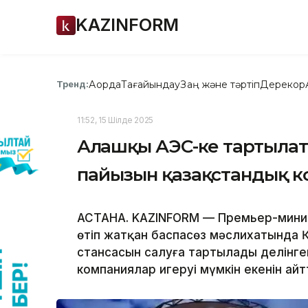
KAZINFORM
Ақорда
Тағайындау
Заң және тәртіп
Дерекқор
Тренд:
11:52, 15 Шілде 2025
Алғашқы АЭС-ке тартыла
пайызын қазақстандық к
АСТАНА. KAZINFORM — Премьер-минис
өтіп жатқан баспасөз мәслихатында 
стансасын салуға тартылады делінг
компаниялар игеруі мүмкін екенін айт