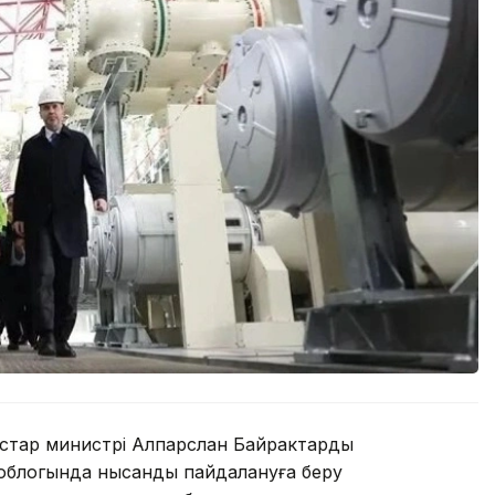
рстар министрі Алпарслан Байрактардың
ргоблогында нысанды пайдалануға беру