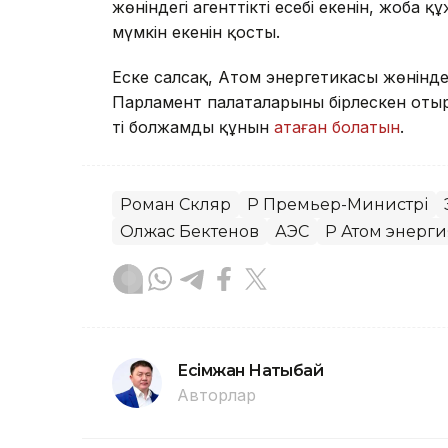
жөніндегі агенттіктің есебі екенін, жоба 
мүмкін екенін қосты.
Еске салсақ, Атом энергетикасы жөнінде
Парламент палаталарының бірлескен от
тің болжамды құнын
атаған болатын
.
Роман Скляр
ҚР Премьер-Министрі
Олжас Бектенов
АЭС
ҚР Атом энерги
Есімжан Нақтыбай
Авторлар