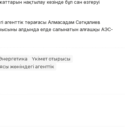
құжаттарын нақтылау кезінде бұл сан өзгеруі
гі агенттік төрағасы Алмасадам Сәтқалиев
ырысының алдында елде салынатын алғашқы АЭС-
Энергетика
Үкімет отырысы
ясы жөніндегі агенттік