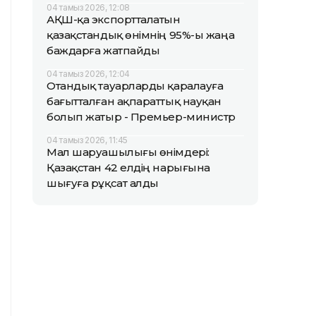
04 тамыз 2026, 12:08
АҚШ-қа экспортталатын
қазақстандық өнімнің 95%-ы жаңа
баждарға жатпайды
04 тамыз 2026, 12:04
Отандық тауарларды қаралауға
бағытталған ақпараттық науқан
болып жатыр - Премьер-министр
04 тамыз 2026, 11:45
Мал шаруашылығы өнімдері:
Қазақстан 42 елдің нарығына
шығуға рұқсат алды