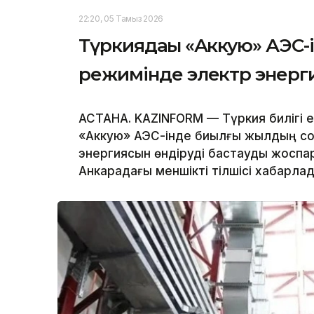
22:20, 05 Тамыз 2026
Түркиядағы «Аккую» АЭС-
режимінде электр энерг
АСТАНА. KAZINFORM — Түркия билігі 
«Аккую» АЭС-інде биылғы жылдың со
энергиясын өндіруді бастауды жоспарл
Анкарадағы меншікті тілшісі хабарлад