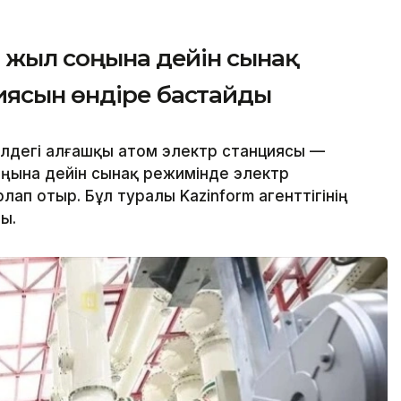
і жыл соңына дейін сынақ
иясын өндіре бастайды
елдегі алғашқы атом электр станциясы —
ңына дейін сынақ режимінде электр
ап отыр. Бұл туралы Kazinform агенттігінің
ы.