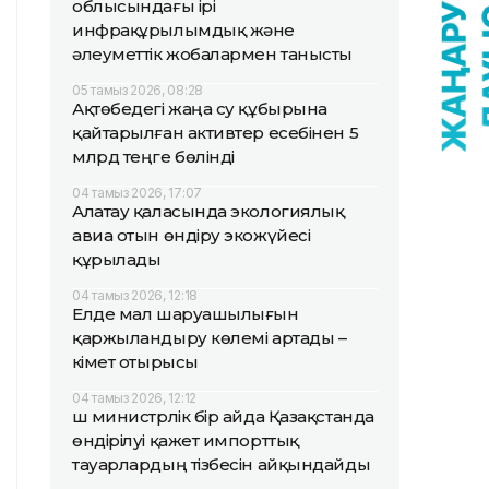
облысындағы ірі
инфрақұрылымдық және
әлеуметтік жобалармен танысты
05 тамыз 2026, 08:28
Ақтөбедегі жаңа су құбырына
қайтарылған активтер есебінен 5
млрд теңге бөлінді
04 тамыз 2026, 17:07
Алатау қаласында экологиялық
авиа отын өндіру экожүйесі
құрылады
04 тамыз 2026, 12:18
Елде мал шаруашылығын
қаржыландыру көлемі артады –
Үкімет отырысы
04 тамыз 2026, 12:12
Үш министрлік бір айда Қазақстанда
өндірілуі қажет импорттық
тауарлардың тізбесін айқындайды