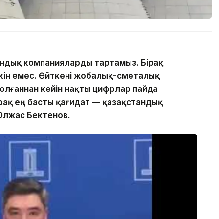
ндық компанияларды тартамыз. Бірақ
кін емес. Өйткені жобалық-сметалық
олғаннан кейін нақты цифрлар пайда
рақ ең басты қағидат — қазақстандық
Олжас Бектенов.