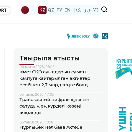
KZ
QZ
РУ
EN
中文
ق ز
ЎЗ
ORT
Тақырыпқа қатысты
06 тамыз 2026, 08:12
Үкімет СҚО ауылдарын сумен
қамтуға қайтарылған активтер
есебінен 2,7 млрд теңге бөлді
05 тамыз 2026, 17:05
Транскаспий цифрлық дәлізін
салудың ең күрделі кезеңі
аяқталды
05 тамыз 2026, 13:18
Нұрлыбек Нәлібаев Ақтөбе