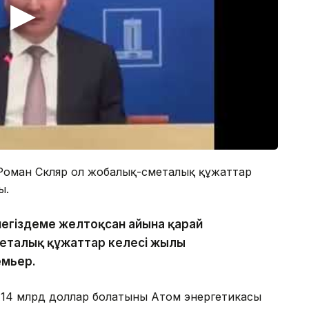
 Роман Скляр ол жобалық-сметалық құжаттар
ы.
егіздеме желтоқсан айына қарай
еталық құжаттар келесі жылы
емьер.
ң 14 млрд доллар болатыны Атом энергетикасы