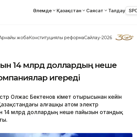
Әлемде
Қазақстан
Саясат
Талдау
SP
Арнайы жоба
Конституциялық реформа
Сайлау-2026
тын 14 млрд доллардың неше
омпаниялар игереді
тр Олжас Бектенов Үкімет отырысынан кейін
Қазақстандағы алғашқы атом электр
ен 14 млрд доллардың неше пайызын отандық
ты.