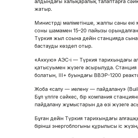
алдындағы халықаралық талаптарға сәй
жатыр.
Министрдің мәліметінше, жалпы саны екі мы
соның шамамен 15–20 пайызы орындалған
Түркия жыл соңына дейін станцияда сына
бастауды көздеп отыр.
«Аккую» АЭС-і — Түркия тарихындағы ал
қатысуымен жүзеге асырылуда. Станция 
болатын, III+ буындағы ВВЭР-1200 реакт
Жоба «салу — иелену — пайдалану» (Buil
Бұл үлгіге сәйкес, бір компания станцияны
пайдалану жұмыстарын да өзі жүзеге ас
Бұған дейін Түркия тарихындағы алғашқ
бірінші энергоблогының құрылысы іс жүзі