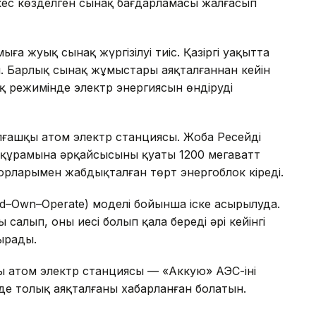
кес көзделген сынақ бағдарламасы жалғасып
ңға жуық сынақ жүргізілуі тиіс. Қазіргі уақытта
. Барлық сынақ жұмыстары аяқталғаннан кейін
қ режимінде электр энергиясын өндіруді
ғашқы атом электр станциясы. Жоба Ресейдің
құрамына әрқайсысының қуаты 1200 мегаватт
орларымен жабдықталған төрт энергоблок кіреді.
d–Own–Operate) моделі бойынша іске асырылуда.
 салып, оның иесі болып қала береді әрі кейінгі
ырады.
ы атом электр станциясы — «Аккую» АЭС-інің
нде толық аяқталғаны хабарланған болатын.