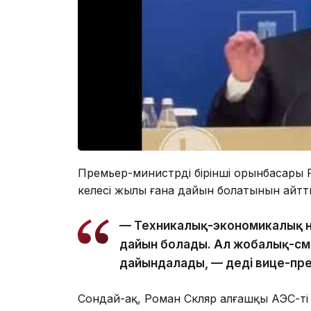
Премьер-министрдің бірінші орынбасары
келесі жылы ғана дайын болатынын айтт
— Техникалық-экономикалық н
дайын болады. Ал жобалық-см
дайындалады, — деді вице-пр
Сондай-ақ, Роман Скляр алғашқы АЭС-ті