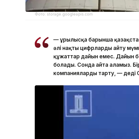
Фото: storage.googleapis.com
— Құрылысқа барынша қазақста
әлі нақты цифрларды айту мүм
құжаттар дайын емес. Дайын б
болады. Сонда айта аламыз. Бі
компанияларды тарту, — деді 