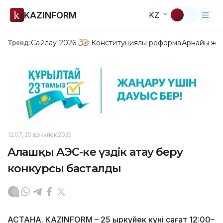
KAZINFORM
KZ
Сайлау-2026
Конституциялық реформа
Арнайы жо
Тренд:
12:07, 25 Қыркүйек 2025
Алғашқы АЭС-ке үздік атау беру
конкурсы басталды
АСТАНА. KAZINFORM – 25 қыркүйек күні сағат 12:00–