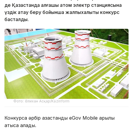
де Қазақстанда алғашқы атом электр станциясына
үздік атау беру бойынша жалпыхалықтық конкурс
басталды.
Фото: Әлихан Асқар/Kazinform
Конкурсқа әрбір қазақстандық eGov Mobile арқылы
қатыса алады.