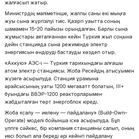
жалғасып жатыр.
Министрдің мәліметінше, жалпы саны екі мыңға
жуық сынақ жүргізілуі тиіс. Қазіргі уақытта соның
шамамен 15–20 пайызы орындалған. Барлық сынақ
жұмыстары аяқталғаннан кейін Түркия жыл соңына
дейін станцияда сынақ режимінде электр
энергиясын өндіруді бастауды көздеп отыр.
«Аккую» АЭС-і — Түркия тарихындағы алғашқы
атом электр станциясы. Жоба Ресейдің қатысуымен
жүзеге асырылуда. Станция құрамына
әрқайсысының қуаты 1200 мегаватт болатын, III+
буындағы ВВЭР-1200 реакторларымен
жабдықталған төрт энергоблок кіреді.
Жоба «салу — иелену — пайдалану» (Build–Own–
Operate) моделі бойынша іске асырылуда. Бұл
үлгіге сәйкес, бір компания станцияны салып, оның
иесі болып қала береді әрі кейінгі пайдалану