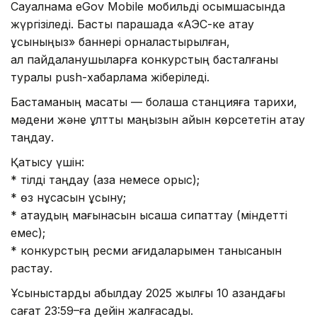
Сауалнама eGov Mobile мобильді қосымшасында
жүргізіледі. Басты парақшада «АЭС-ке атау
ұсыныңыз» баннері орналастырылған,
ал пайдаланушыларға конкурстың басталғаны
туралы push-хабарлама жіберіледі.
Бастаманың мақсаты — болашақ станцияға тарихи,
мәдени және ұлттық маңызын айқын көрсететін атау
таңдау.
Қатысу үшін:
* тілді таңдау (қазақ немесе орыс);
* өз нұсқасын ұсыну;
* атаудың мағынасын қысқаша сипаттау (міндетті
емес);
* конкурстың ресми қағидаларымен танысқанын
растау.
Ұсыныстарды қабылдау 2025 жылғы 10 қазандағы
сағат 23:59–ға дейін жалғасады.