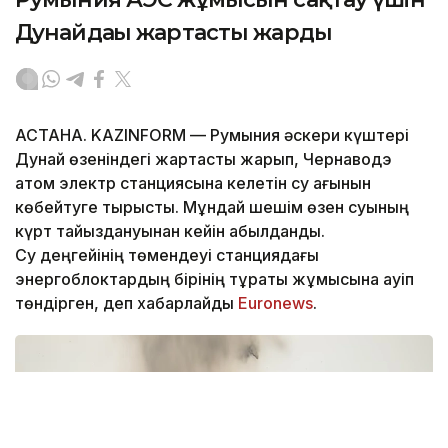
Дунайдағы жартасты жарды
АСТАНА. KAZINFORM — Румыния әскери күштері
Дунай өзеніндегі жартасты жарып, Чернаводэ
атом электр станциясына келетін су ағынын
көбейтуге тырысты. Мұндай шешім өзен суының
күрт тайыздануынан кейін қабылданды.
Су деңгейінің төмендеуі станциядағы
энергоблоктардың бірінің тұрақты жұмысына қауіп
төндірген, деп хабарлайды
Euronews
.