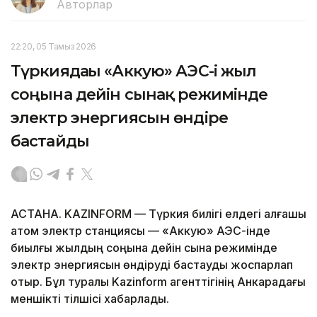
Авторлар
22:20, 05 Тамыз 2026
Түркиядағы «Аккую» АЭС-і жыл
соңына дейін сынақ режимінде
электр энергиясын өндіре
бастайды
АСТАНА. KAZINFORM — Түркия билігі елдегі алғашқы
атом электр станциясы — «Аккую» АЭС-інде
биылғы жылдың соңына дейін сынақ режимінде
электр энергиясын өндіруді бастауды жоспарлап
отыр. Бұл туралы Kazinform агенттігінің Анкарадағы
меншікті тілшісі хабарлады.