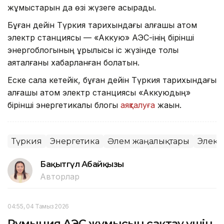
жұмыстарын да өзі жүзеге асырады.
Бұған дейін Түркия тарихындағы алғашқы атом
электр станциясы — «Аккую» АЭС-інің бірінші
энергоблогының құрылысы іс жүзінде толық
аяқталғаны хабарланған болатын.
Еске сала кетейік, бұған дейін Түркия тарихындағы
алғашқы атом электр станциясы «Аккуюдың»
бірінші энергетикалық блогы
аяқталуға
жақын.
Түркия
Энергетика
Әлем жаңалықтары
Элект
Бақытгүл Абайқызы
Авторлар
04:55, 04 Тамыз 2026
Румыния АЭС жұмысын сақтау үшін