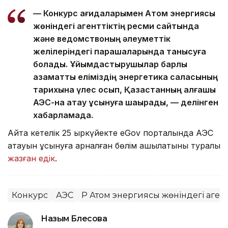
— Конкурс қағидаларымен Атом энергиясы
жөніндегі агенттіктің ресми сайтында
және ведомствоның әлеуметтік
желілеріндегі парақшаларында танысуға
болады. Ұйымдастырушылар барлық
азаматты еліміздің энергетика саласының
тарихына үлес қосып, Қазақстанның алғашқы
АЭС-на атау ұсынуға шақырады, — делінген
хабарламада.
Айта кетелік 25 қыркүйекте eGov порталында АЭС
атауын ұсынуға арналған бөлім ашылатыны туралы
жазған едік
.
Конкурс
АЭС
ҚР Атом энергиясы жөніндегі агент
Назым Бөлесова