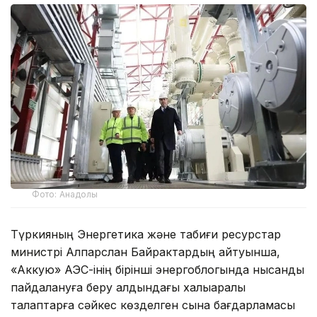
Фото: Анадолы
Түркияның Энергетика және табиғи ресурстар
министрі Алпарслан Байрактардың айтуынша,
«Аккую» АЭС-інің бірінші энергоблогында нысанды
пайдалануға беру алдындағы халықаралық
талаптарға сәйкес көзделген сынақ бағдарламасы