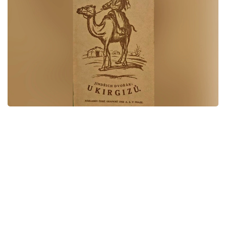
Фото: Дінмұхаммед Байжұманың жеке мұрағатынан
Іс-шара барысында Индржих Дворжак есімді
чехословак легионерінің 1921 жылы Прагада чех
тілінде шыққан «U kirgizů» кітабының жуырда қайта
басылған нұсқасы таныстырылды. Бұл жолы
аталған еңбек қазақ және орыс тілдерінде жарық
көрді. Атауы – «Қазақтар арасында» («Среди
казахов»).