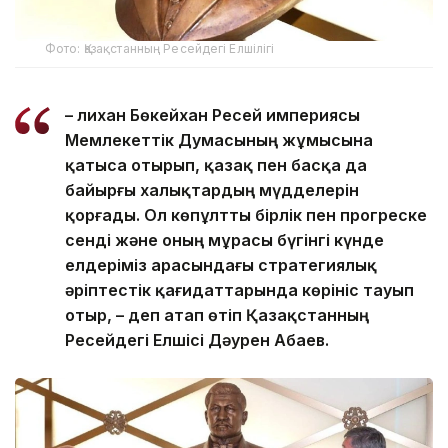
Фото: Қазақстанның Ресейдегі Елшілігі
– Әлихан Бөкейхан Ресей империясы
Мемлекеттік Думасының жұмысына
қатыса отырып, қазақ пен басқа да
байырғы халықтардың мүдделерін
қорғады. Ол көпұлтты бірлік пен прогреске
сенді және оның мұрасы бүгінгі күнде
елдеріміз арасындағы стратегиялық
әріптестік қағидаттарында көрініс тауып
отыр, – деп атап өтіп Қазақстанның
Ресейдегі Елшісі Дәурен Абаев.