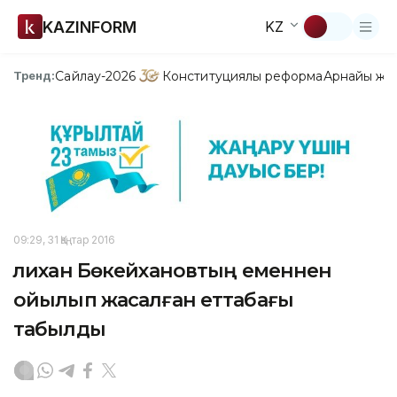
KAZINFORM
KZ
Сайлау-2026
Конституциялық реформа
Арнайы жо
Тренд:
09:29, 31 Қаңтар 2016
Әлихан Бөкейхановтың еменнен
ойылып жасалған еттабағы
табылды