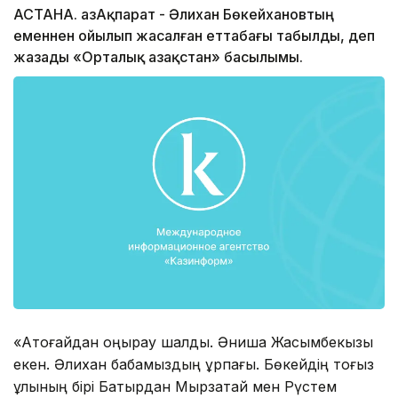
АСТАНА. ҚазАқпарат - Әлихан Бөкейхановтың
еменнен ойылып жасалған еттабағы табылды, деп
жазады «Орталық Қазақстан» басылымы.
«Ақтоғайдан қоңырау шалды. Әниша Жасымбекқызы
екен. Әлихан бабамыздың ұрпағы. Бөкейдің тоғыз
ұлының бірі Батырдан Мырзатай мен Рүстем