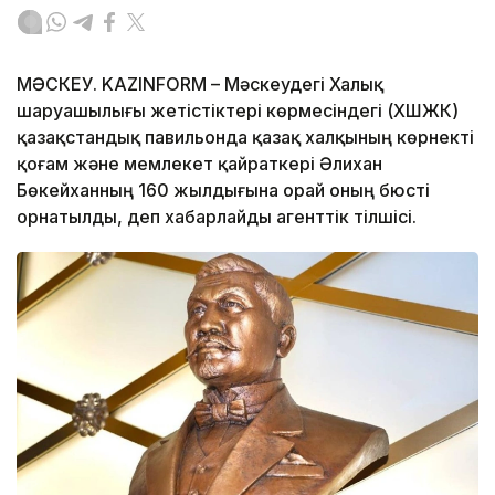
МӘСКЕУ. KAZINFORM – Мәскеудегі Халық
шаруашылығы жетістіктері көрмесіндегі (ХШЖК)
қазақстандық павильонда қазақ халқының көрнекті
қоғам және мемлекет қайраткері Әлихан
Бөкейханның 160 жылдығына орай оның бюсті
орнатылды, деп хабарлайды агенттік тілшісі.