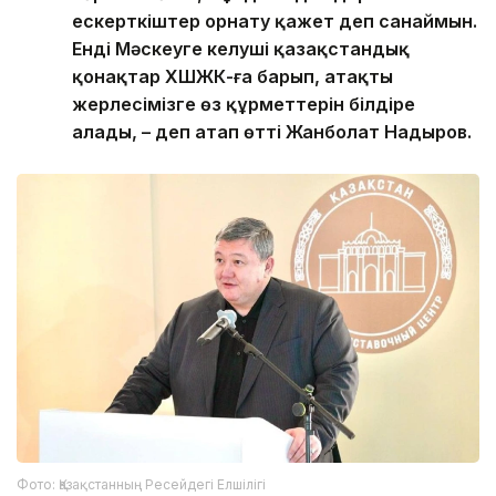
ескерткіштер орнату қажет деп санаймын.
Енді Мәскеуге келуші қазақстандық
қонақтар ХШЖК-ға барып, атақты
жерлесімізге өз құрметтерін білдіре
алады, – деп атап өтті Жанболат Надыров.
Фото: Қазақстанның Ресейдегі Елшілігі