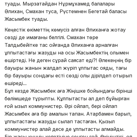
туады. Мырзатайдан Нұрмұхамед балалары
Әлихан, Смахан туса, Рүстемнен Бегетай баласы
Жасымбек туады.
Кеңестік өкіметтің көмусіз қалған Әлиханға жоқтау
сөзді де қимағаны белгілі. Смахан төре
Талдыбейітке тас қойғанда Әлиханға арналған
құлпытастағы жазуды нақ осы Жасымбектің қолымен
өшіртеді. Не деген сұрқай саясат еді?! Әлекеңнің бір
бауыры жанын жалдап жүріп құлпытас қояды, тағы
бір бауыры сондағы есті сөзді қолы дірілдеп отырып
өшіреді...
Бұл кезде Жасымбек аға Жіңішке бойындағы бірінші
бөлімшеде тұрыпты. Құлпытасты ал деп бұйырған
ғой қызыл коммунистер. Әрі ойлап, бері ойлап
Жасымбек аға бір амалын тапқан. Атарбамен барып,
құлпытастағы жазуды сылап тастаған. Қызыл
коммунистер қалай десе де құлпытасты алмайды.
Бір жақсы күннің келетініне сенген ғой. Өкініштісі, ол