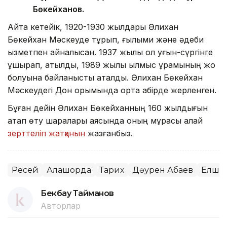
Бөкейханов.
Айта кетейік, 1920-1930 жылдары Әлихан
Бөкейхан Мәскеуде тұрып, ғылыми және әдеби
қызметпен айналысқан. 1937 жылы ол қуғын-сүргінге
ұшырап, атылды, 1989 жылы қылмыс құрамының жоқ
болуына байланысты ақталды. Әлихан Бөкейхан
Мәскеудегі Дон қорымында ортақ қабірде жерленген.
Бұған дейін Әлихан Бөкейханның 160 жылдығын
атап өту шаралары аясында оның мұрасы қалай
зерттеліп жатқанын
жазғанбыз.
Ресей
Алашорда
Тарих
Дәурен Абаев
Елшіл
Бекбау Тайманов
Авторлар