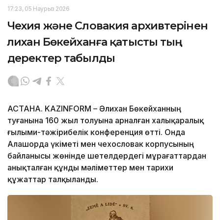
17:23, 05 Наурыз 2026
Чехия және Словакия архивтерінен
Әлихан Бөкейханға қатысты тың
деректер табылды
АСТАНА. KAZINFORM – Әлихан Бөкейханның
туғанына 160 жыл толуына арналған халықаралық
ғылыми-тәжірибелік конференция өтті. Онда
Алашорда үкіметі мен чехословак корпусының
байланысы жөнінде шетелдердегі мұрағаттардан
анықталған құнды мәліметтер мен тарихи
құжаттар талқыланды.