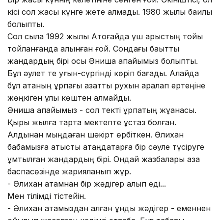
кісі сол жақсы күнге жете алмады. 1980 жылы бақилық
болыпты.
Сол сылақ 1992 жылы Ақтоғайда үш арыстың тойы
тойланғанда алынған ғой. Сондағы бақытты
жандардың бірі осы Әниша апайымыз болыпты.
Бұл әулет те қуғын-сүргінді көріп бағады. Алайда
бұл атаның ұрпағы азаттық рухын арқалап ертеңіне
жөңкіген ұлы көштен қалмайды.
Әниша апайымыз - сол текті ұрпақтың жұқанасы.
Қырық жылға тарта мектепте ұстаз болған.
Алдынан мыңдаған шәкірт өрбіткен. Әлихан
бабамызға қатысты ақтаңдақтарға бір сәуле түсіруге
ұмтылған жандардың бірі. Ондай жазбалары қазақ
баспасөзінде жарияланып жүр.
- Әлихан атамнан бір жәдігер қалып еді...
Мен тілімді тістейін.
- Әлихан атамыздан қалған құнды жәдігер - еменнен