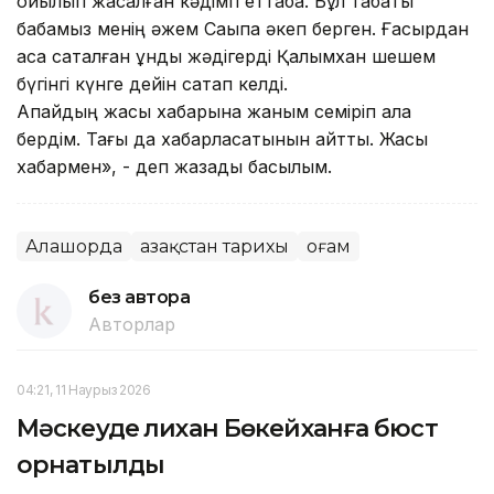
ойылып жасалған кәдімгі еттабақ. Бұл табақты
бабамыз менің әжем Сақыпқа әкеп берген. Ғасырдан
аса сақталған құнды жәдігерді Қалымхан шешем
бүгінгі күнге дейін сақтап келді.
Апайдың жақсы хабарына жаным семіріп қала
бердім. Тағы да хабарласатынын айтты. Жақсы
хабармен», - деп жазады басылым.
Алашорда
Қазақстан тарихы
Қоғам
без автора
Авторлар
04:21, 11 Наурыз 2026
Мәскеуде Әлихан Бөкейханға бюст
орнатылды