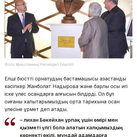
Фото: Қазақстанның Ресейдегі Елшілігі
Елші бюстті орнатудың бастамашысы қазақстандық
кәсіпкер Жанболат Надыровқа және барлық осы игі
іске үлес қосқандарға алғысын білдірді. Ол бұл
оқиғаны халықтарымыздың ортақ тарихына қосқан
үлесіне құрмет деп атады.
– Әлихан Бөкейхан ұрпақ үшін өмірі мен
қызметі үлгі бола алатын халқымыздың
көрнекті өкілі, мұндай адамдарға