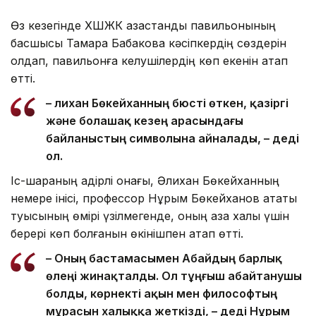
Өз кезегінде ХШЖК қазақстандық павильонының
басшысы Тамара Бабакова кәсіпкердің сөздерін
қолдап, павильонға келушілердің көп екенін атап
өтті.
– Әлихан Бөкейханның бюсті өткен, қазіргі
және болашақ кезең арасындағы
байланыстың символына айналады, – деді
ол.
Іс-шараның қадірлі қонағы, Әлихан Бөкейханның
немере інісі, профессор Нұрым Бөкейханов атақты
туысының өмірі үзілмегенде, оның қазақ халқы үшін
берері көп болғанын өкінішпен атап өтті.
– Оның бастамасымен Абайдың барлық
өлеңі жинақталды. Ол тұңғыш абайтанушы
болды, көрнекті ақын мен философтың
мұрасын халыққа жеткізді, – деді Нұрым