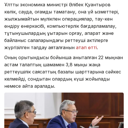
Ұлттық экономика министрі Әлібек Қуантыров
көлік, сауда, қоғамдық тамақтану, қонақ үй қызметтері,
жылжымайтын мүлікпен операциялар, тау-кен
өндіру өнеркәсібі, компьютерлік бағдарламалау,
тұтынушылардың құқықтарын қорғау, ақпарат және
байланыс салаларындағы реттеуші актілерге
жүргізілген талдау аяқталғанын
атап өтті
.
Оның қорытындысы бойынша анықталған 22 мыңнан
астам талаптың шамамен 3,8 мыңы жаңа
реттеушілік саясаттың базалық шарттарына сәйкес
келмейді, сондықтан олардың күші жойылады
немесе қайта қаралады.