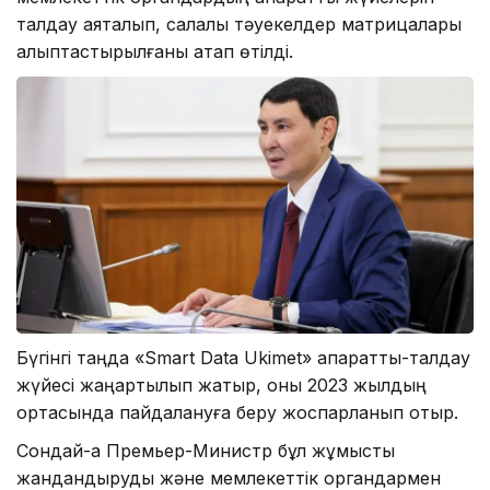
талдау аяқталып, салалық тәуекелдер матрицалары
қалыптастырылғаны атап өтілді.
Бүгінгі таңда «Smart Data Ukimet» ақпараттық-талдау
жүйесі жаңартылып жатыр, оны 2023 жылдың
ортасында пайдалануға беру жоспарланып отыр.
Сондай-ақ Премьер-Министр бұл жұмысты
жандандыруды және мемлекеттік органдармен