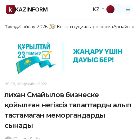
KAZINFORM
KZ
Сайлау-2026
Конституциялық реформа
Арнайы жо
Тренд:
09:38, 08 Қыркүйек 2022
Әлихан Смайылов бизнеске
қойылған негізсіз талаптарды алып
тастамаған меморгандарды
сынады