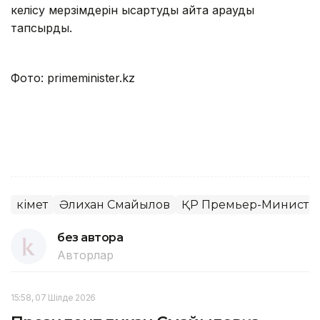
келісу мерзімдерін қысқартуды қайта қарауды
тапсырды.
Фото: primeminister.kz
Үкімет
Әлихан Смайылов
ҚР Премьер-Министрі
без автора
Авторлар
15:58, 07 Шілде 2026