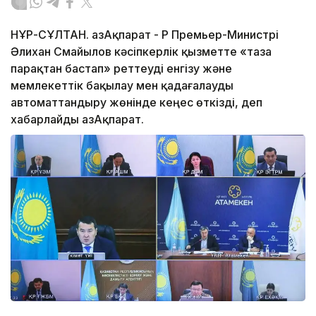
НҰР-СҰЛТАН. ҚазАқпарат - ҚР Премьер-Министрі
Әлихан Смайылов кәсіпкерлік қызметте «таза
парақтан бастап» реттеуді енгізу және
мемлекеттік бақылау мен қадағалауды
автоматтандыру жөнінде кеңес өткізді, деп
хабарлайды ҚазАқпарат.