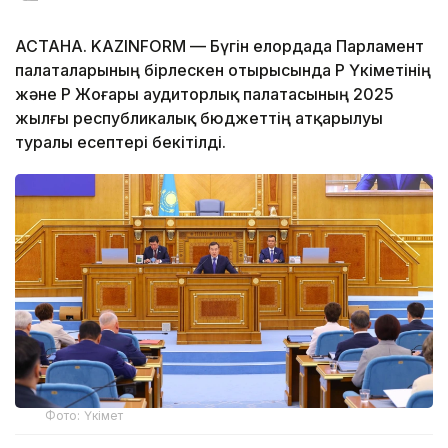
АСТАНА. KAZINFORM — Бүгін елордада Парламент
палаталарының бірлескен отырысында ҚР Үкіметінің
және ҚР Жоғары аудиторлық палатасының 2025
жылғы республикалық бюджеттің атқарылуы
туралы есептері бекітілді.
Фото: Үкімет