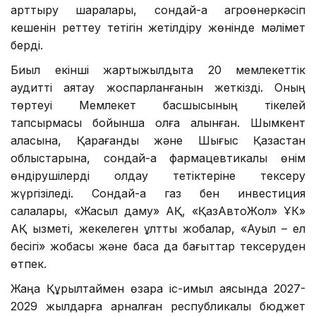
арттыру шаралары, сондай-ақ агроөнеркәсіп
кешенін реттеу тетігін жетілдіру жөнінде мәлімет
берді.
Биыл екінші жартыжылдықта 20 мемлекеттік
аудитті аяқтау жоспарланғанын жеткізді. Оның
төртеуі Мемлекет басшысының тікелей
тапсырмасы бойынша қолға алынған. Шымкент
қаласына, Қарағанды және Шығыс Қазақстан
облыстарына, сондай-ақ фармацевтикалық өнім
өндірушілерді қолдау тетіктеріне тексеру
жүргізіледі. Сондай-ақ газ бен инвестиция
салалары, «Жасыл даму» АҚ, «ҚазАвтоЖол» ҰК»
АҚ қызметі, жекелеген ұлттық жобалар, «Ауыл – ел
бесігі» жобасы және басқа да бағыттар тексеруден
өтпек.
Жаңа Құрылтаймен өзара іс-қимыл аясында 2027-
2029 жылдарға арналған республикалық бюджет