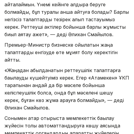
қайталаймын. Үнемі кейінге қалдыра беруге
болмайды, бұл туралы қанша айтуға болады? Барлық
негізсіз талаптарды тезірек алып тастауымыз
керек. Реттеуші актілер бойынша барлық жұмысты
биыл аяқтау қажет», — деді Әлихан Смайылов.
Премьер-Министр бизнеске қойылатын жаңа
талаптарды енгізуде өте мұқият болу керектігін
айтты.
«Жаңадан қабылданатын реттеушілік талаптарға
бақылауды күшейтуіміз керек. Егер «Атамекен» ҰКП
тарапынан қандай да бір мәселе бойынша
келіспеушілік болса, онда бұл мәселені шешу
керек, бұған көз жұма қарауға болмайды», — деді
Әлихан Смайылов.
Сонымен қатар отырыста мемлекеттік бақылау
жүйесін толық автоматтандыруға көшу аясында
мемлекеттік органдардың ақпараттық жүйелерін