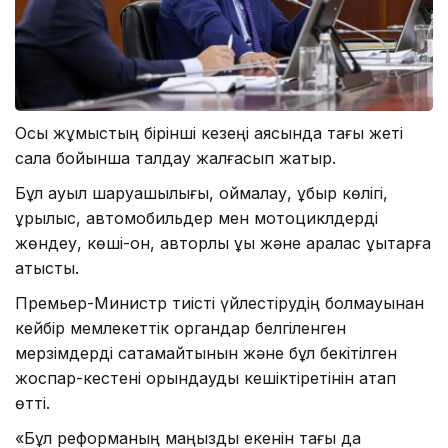
Осы жұмыстың бірінші кезеңі аясында тағы жеті
сала бойынша талдау жалғасып жатыр.
Бұл ауыл шаруашылығы, қоймалау, құбыр көлігі,
құрылыс, автомобильдер мен мотоциклдерді
жөндеу, көші-қон, авторлық құқық және аралас құқықтарға
қатысты.
Премьер-Министр тиісті үйлестірудің болмауынан
кейбір мемлекеттік органдар белгіленген
мерзімдерді сақтамайтынын және бұл бекітілген
жоспар-кестені орындауды кешіктіретінін атап
өтті.
«Бұл реформаның маңызды екенін тағы да