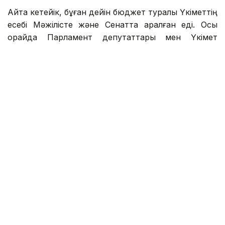
Айта кетейік, бұған дейін бюджет туралы Үкіметтің
есебі Мәжілісте және Сенатта қаралған еді. Осы
орайда Парламент депутаттары мен Үкімет
мүшелерінің ортақ жұмысының нәтижесінде тиісті
қорытынды жасалды.
—
2025 жылдың қорытындысы бойынша
экономика 6,5 пайызға өсіп, жалпы ішкі
өнімнің ұлғаюы 15 млрд АҚШ долларын
құрады. Бұл ретте инфляция 12,3%
деңгейінде қалыптасты. Орташа айлық
жалақы 442 мың теңге деңгейінде
қалыптасса, жұмыссыздық деңгейі жыл
бойы сақтала отырып 4,6 пайызды құрады.
Еңбекақының Жалпы ішкі өнімдегі үлесі
шамамен 30 пайыздан асып тұр, бұл
Орталық Азиядағы жоғары көрсеткіш.
Мақсат — әлемдік орташа көрсеткішке,