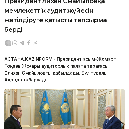
Президент Әлихан Смайыловқа
мемлекеттік аудит жүйесін
жетілдіруге қатысты тапсырма
берді
АСТАНА.KAZINFORM - Президент Қасым-Жомарт
Тоқаев Жоғары аудиторлық палата төрағасы
Әлихан Смайыловты қабылдады. Бұл туралы
Ақорда хабарлады.