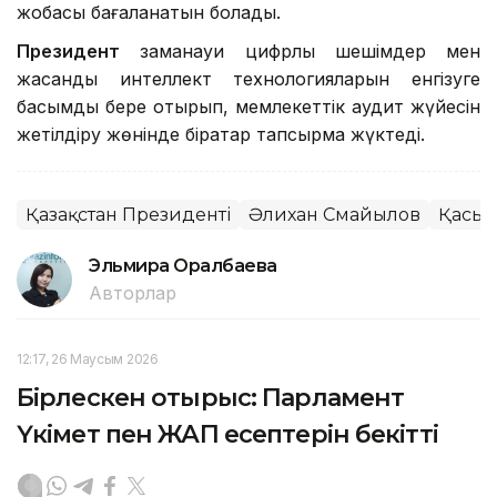
жобасы бағаланатын болады.
Президент
заманауи цифрлық шешімдер мен
жасанды интеллект технологияларын енгізуге
басымдық бере отырып, мемлекеттік аудит жүйесін
жетілдіру жөнінде бірқатар тапсырма жүктеді.
Қазақстан Президенті
Әлихан Смайылов
Қасым
Эльмира Оралбаева
Авторлар
12:17, 26 Маусым 2026
Бірлескен отырыс: Парламент
Үкімет пен ЖАП есептерін бекітті