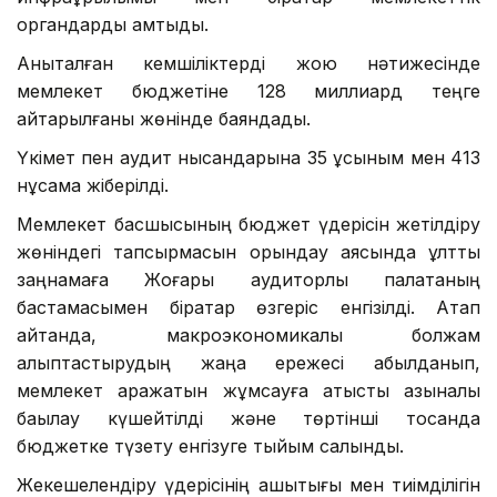
органдарды қамтыды.
Анықталған кемшіліктерді жою нәтижесінде
мемлекет бюджетіне 128 миллиард теңге
қайтарылғаны жөнінде баяндады.
Үкімет пен аудит нысандарына 35 ұсыным мен 413
нұсқама жіберілді.
Мемлекет басшысының бюджет үдерісін жетілдіру
жөніндегі тапсырмасын орындау аясында ұлттық
заңнамаға Жоғары аудиторлық палатаның
бастамасымен бірқатар өзгеріс енгізілді. Атап
айтқанда, макроэкономикалық болжам
қалыптастырудың жаңа ережесі қабылданып,
мемлекет қаражатын жұмсауға қатысты қазыналық
бақылау күшейтілді және төртінші тоқсанда
бюджетке түзету енгізуге тыйым салынды.
Жекешелендіру үдерісінің ашықтығы мен тиімділігін