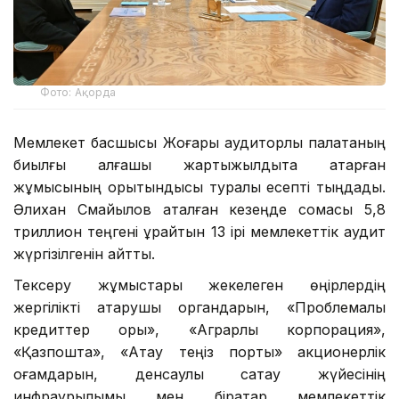
Фото: Ақорда
Мемлекет басшысы Жоғары аудиторлық палатаның
биылғы алғашқы жартыжылдықта атқарған
жұмысының қорытындысы туралы есепті тыңдады.
Әлихан Смайылов аталған кезеңде сомасы 5,8
триллион теңгені құрайтын 13 ірі мемлекеттік аудит
жүргізілгенін айтты.
Тексеру жұмыстары жекелеген өңірлердің
жергілікті атқарушы органдарын, «Проблемалық
кредиттер қоры», «Аграрлық корпорация»,
«Қазпошта», «Ақтау теңіз порты» акционерлік
қоғамдарын, денсаулық сақтау жүйесінің
инфрақұрылымы мен бірқатар мемлекеттік