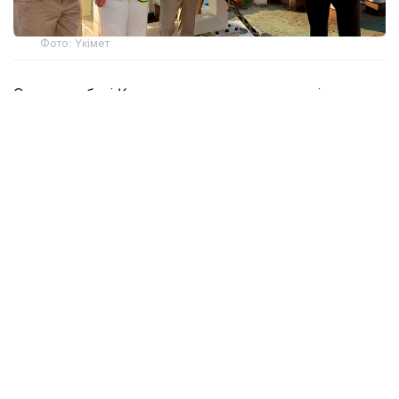
Фото: Үкімет
Суасты кабелі Қазақстан жағалауына сәтті
жеткізіліп, «Қазақтелеком» АҚ мен AzerTelecom
International компаниялары жүзеге асырып жатқан
жобаның ең күрделі бөлігі аяқталды. Ақтау —
Сумгайыт бағыты бойынша өтетін жаңа маршрут
Қазақстан мен Әзербайжанның цифрлық
инфрақұрылымын біріктіріп, Азия мен Еуропа
арасындағы деректерді жоғары жылдамдықпен
тікелей жеткізетін дәлізге айналады. Жоба
халықаралық байланыс сенімділігін арттырып, екі
елдің транзиттік әлеуетін күшейтеді.
Теңіздегі құрылыс жұмыстарының аяқталу
барысымен кабель төсейтін кеменің бортында
Қазақстан Республикасы Премьер-министрінің