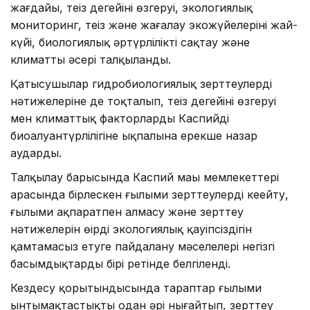
жағдайы, теңіз деңгейінің өзгеруі, экологиялық
мониторинг, теңіз және жағалау экожүйелерінің жай-
күйі, биологиялық әртүрлілікті сақтау және
климаттың әсері талқыланды.
Қатысушылар гидробиологиялық зерттеулердің
нәтижелеріне де тоқталып, теңіз деңгейінің өзгеруі
мен климаттық факторлардың Каспийдің
биоалуантүрлілігіне ықпалына ерекше назар
аударды.
Талқылау барысында Каспий маңы мемлекеттері
арасында бірлескен ғылыми зерттеулерді кеңейту,
ғылыми ақпаратпен алмасу және зерттеу
нәтижелерін өңірдің экологиялық қауіпсіздігін
қамтамасыз етуге пайдалану мәселелері негізгі
басымдықтардың бірі ретінде белгіленді.
Кездесу қорытындысында тараптар ғылыми
ынтымақтастықты одан әрі нығайтып, зерттеу