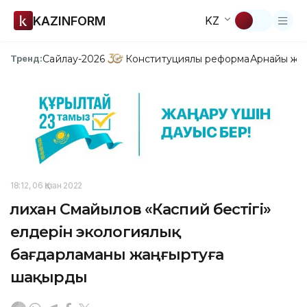
KAZINFORM
KZ
Сайлау-2026
Конституциялық реформа
Арнайы жо
Тренд:
18:12, 06 Қазан 2022
Әлихан Смайылов «Каспий бестігі»
елдерін экологиялық
бағдарламаны жаңғыртуға
шақырды