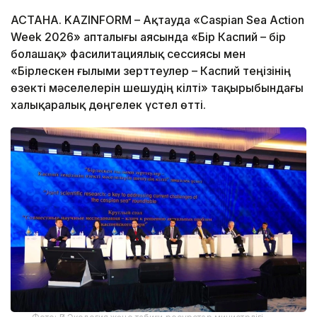
АСТАНА. KAZINFORM – Ақтауда «Caspian Sea Action
Week 2026» апталығы аясында «Бір Каспий – бір
болашақ» фасилитациялық сессиясы мен
«Бірлескен ғылыми зерттеулер – Каспий теңізінің
өзекті мәселелерін шешудің кілті» тақырыбындағы
халықаралық дөңгелек үстел өтті.