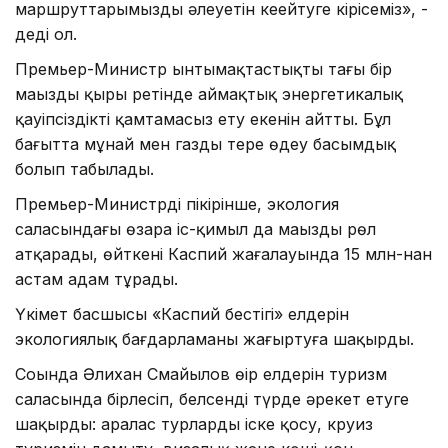
маршруттарымыздың әлеуетін кеңейтуге кірісеміз», -
деді ол.
Премьер-Министр ынтымақтастықтың тағы бір
маңызды қыры ретінде аймақтық энергетикалық
қауіпсіздікті қамтамасыз ету екенін айтты. Бұл
бағытта мұнай мен газды терең өңдеу басымдық
болып табылады.
Премьер-Министрдің пікірінше, экология
саласындағы өзара іс-қимыл да маңызды рөл
атқарады, өйткені Каспий жағалауында 15 млн-нан
астам адам тұрады.
Үкімет басшысы «Каспий бестігі» елдерін
экологиялық бағдарламаны жаңғыртуға шақырды.
Соңында Әлихан Смайылов өңір елдерін туризм
саласында бірлесіп, белсенді түрде әрекет етуге
шақырды: аралас турларды іске қосу, круиз