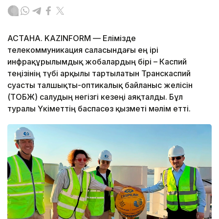
АСТАНА. KAZINFORM — Елімізде
телекоммуникация саласындағы ең ірі
инфрақұрылымдық жобалардың бірі – Каспий
теңізінің түбі арқылы тартылатын Транскаспий
суасты талшықты-оптикалық байланыс желісін
(ТОБЖ) салудың негізгі кезеңі аяқталды. Бұл
туралы Үкіметтің баспасөз қызметі мәлім етті.