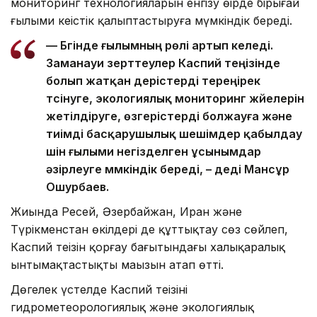
мониторинг технологияларын енгізу өңірде бірыңғай
ғылыми кеңістік қалыптастыруға мүмкіндік береді.
— Бүгінде ғылымның рөлі артып келеді.
Заманауи зерттеулер Каспий теңізінде
болып жатқан үдерістерді тереңірек
түсінуге, экологиялық мониторинг жүйелерін
жетілдіруге, өзгерістерді болжауға және
тиімді басқарушылық шешімдер қабылдау
үшін ғылыми негізделген ұсынымдар
әзірлеуге мүмкіндік береді, – деді Мансұр
Ошурбаев.
Жиында Ресей, Әзербайжан, Иран және
Түрікменстан өкілдері де құттықтау сөз сөйлеп,
Каспий теңізін қорғау бағытындағы халықаралық
ынтымақтастықтың маңызын атап өтті.
Дөңгелек үстелде Каспий теңізінің
гидрометеорологиялық және экологиялық