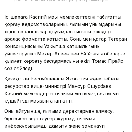
Фото: ҚР Экология және табиғи ресурстар министрлігі
Іс-шараға Каспий маңы мемлекеттерінің табиғатты
қорғау ведомстволарының, ғылыми ұйымдарының
және сарапшылар қауымдастығының өкілдері
аралас форматта қатысты. Сонымен қатар Тегеран
конвенциясының Уақытша хатшылығының
үйлестірушісі Махир Алиев пен БҰҰ-ның жобаларға
қызмет көрсету басқармасының өкілі Томас Прайс
сөз сөйледі.
Қазақстан Республикасы Экология және табиғи
ресурстар вице-министрі Мансұр Ошурбаев
Каспий маңы елдерінің ғылыми ынтымақтастығын
күшейтудің маңызын атап өтті.
Оның айтуынша, ғылыми деректермен алмасу,
бірлескен зерттеулер жүргізу, ғылыми
инфрақұрылымды дамыту және заманауи