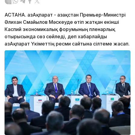
АСТАНА. ҚазАқпарат - Қазақстан Премьер-Министрі
Әлихан Смайылов Мәскеуде өтіп жатқан екінші
Каспий экономикалық форумының пленарлық
отырысында сөз сөйледі, деп хабарлайды
ҚазАқпарат Үкіметтің ресми сайтына сілтеме жасап.