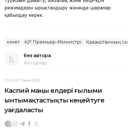
туризмін дамыту, визалық және көші-қон
режимдерін ырықтандыру жөнінде шаралар
қабылдау керек.
Үкімет
ҚР Премьер-Министрі
Қазақстанның сыр
без автора
Авторлар
23:10, 07 Тамыз 2026
Каспий маңы елдері ғылыми
ынтымақтастықты кеңейтуге
уағдаласты