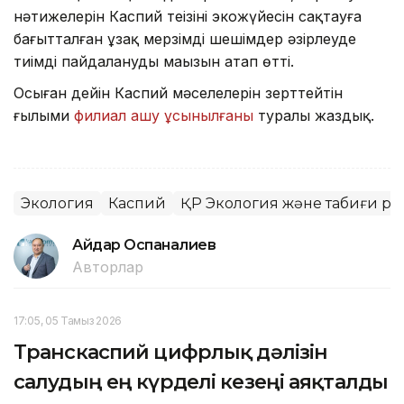
нәтижелерін Каспий теңізінің экожүйесін сақтауға
бағытталған ұзақ мерзімді шешімдер әзірлеуде
тиімді пайдаланудың маңызын атап өтті.
Осыған дейін Каспий мәселелерін зерттейтін
ғылыми
филиал ашу ұсынылғаны
туралы жаздық.
Экология
Каспий
ҚР Экология және табиғи ре
Айдар Оспаналиев
Авторлар
17:05, 05 Тамыз 2026
Транскаспий цифрлық дәлізін
салудың ең күрделі кезеңі аяқталды