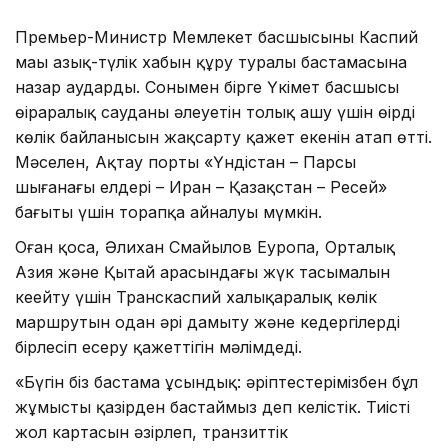
Премьер-Министр Мемлекет басшысының Каспий
маңы азық-түлік хабын құру туралы бастамасына
назар аударды. Сонымен бірге Үкімет басшысы
өңіраралық сауданың әлеуетін толық ашу үшін өңірдің
көлік байланысын жақсарту қажет екенін атап өтті.
Мәселен, Ақтау порты «Үндістан – Парсы
шығанағы елдері – Иран – Қазақстан – Ресей»
бағыты үшін торапқа айналуы мүмкін.
Оған қоса, Әлихан Смайылов Еуропа, Орталық
Азия және Қытай арасындағы жүк тасымалын
кеңейту үшін Транскаспий халықаралық көлік
маршрутын одан әрі дамыту және кедергілерді
бірлесіп еңсеру қажеттігін мәлімдеді.
«Бүгін біз бастама ұсындық: әріптестерімізбен бұл
жұмысты қазірден бастаймыз деп келістік. Тиісті
жол картасын әзірлеп, транзиттік