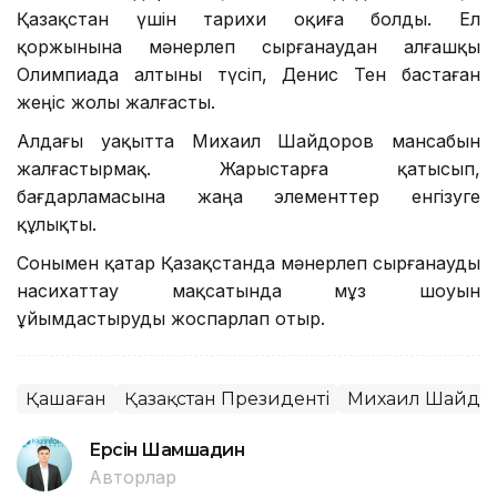
Қазақстан үшін тарихи оқиға болды. Ел
қоржынына мәнерлеп сырғанаудан алғашқы
Олимпиада алтыны түсіп, Денис Тен бастаған
жеңіс жолы жалғасты.
Алдағы уақытта Михаил Шайдоров мансабын
жалғастырмақ. Жарыстарға қатысып,
бағдарламасына жаңа элементтер енгізуге
құлықты.
Сонымен қатар Қазақстанда мәнерлеп сырғанауды
насихаттау мақсатында мұз шоуын
ұйымдастыруды жоспарлап отыр.
Қашаған
Қазақстан Президенті
Михаил Шайдо
Ерсiн Шамшадин
Авторлар