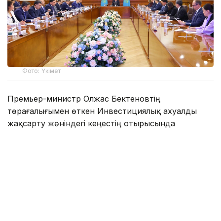
Фото: Үкімет
Премьер-министр Олжас Бектеновтің
төрағалығымен өткен Инвестициялық ахуалды
жақсарту жөніндегі кеңестің отырысында
Қазақстан Үкіметі мен халықаралық іскер топтар
арасындағы өзара іс-қимылды нығайту мәселелері
талқыланды. Сондай-ақ цифрландыру және
жасанды интеллект салаларындағы
инвестициялық мүмкіндіктер қаралды.
Жиында Қазақстан Республикасының жаңа
Конституциясының күшіне енуіне және