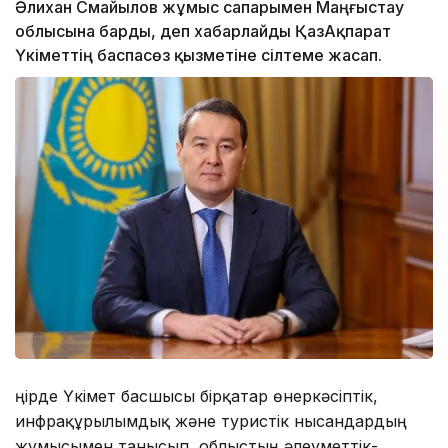
Әлихан Смайылов жұмыс сапарымен Маңғыстау
облысына барды, деп хабарлайды ҚазАқпарат
Үкіметтің баспасөз қызметіне сілтеме жасап.
Өңірде Үкімет басшысы бірқатар өнеркәсіптік,
инфрақұрылымдық және туристік нысандардың
жұмысымен танысып, облыстың әлеуметтік-