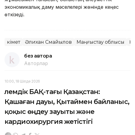
экономикалық даму мәселелері жөнінде кеңес
өткізеді.
Үкімет
Әлихан Смайылов
Маңғыстау облысы
Қ
без автора
Авторлар
10:00, 18 Шілде 2026
Әлемдік БАҚ-тағы Қазақстан:
Қашаған дауы, Қытаймен байланыс,
қоқыс өңдеу зауыты және
кардиохирургия жетістігі