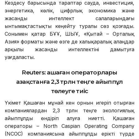
Кездесу барысында тараптар сауда, инвестиция,
энергетика, көлік, цифрлық экономика және
жасанды интеллект салаларындағы
ынтымақтастықты кеңейту туралы сөз қозғады.
Сонымен қатар БҰҰ, ШЫҰ, «Қытай – Орталық
Азия» форматы және өзге де халықаралық алаңдар
арқылы жасанды интеллектіні дамытуға
уағдаласты.
Reuters:
Қашаған операторлары
Қазақстанға 2,3 трлн теңге айыппұл
төлеуге тиіс
Үкімет Қашаған мұнай кен орнын игеріп отырған
компаниялардан 2,3 трлн теңге экологиялық
айыппұлды өндіріп алуға ниетті. Қашаған
операторы – North Caspian Operating Company
(NCOC) компаниясына айыппұлды ерікті түрде