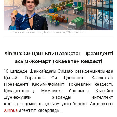
Коллаж: Kazinform / Nano Banana /Olympic.kz
Xinhua:
Си Цзиньпин Қазақстан Президенті
Қасым-Жомарт Тоқаевпен кездесті
16 шілдеде Шанхайдағы Сицзяо резиденциясында
Қытай Төрағасы Си Цзиньпин Қазақстан
Президенті Қасым-Жомарт Тоқаевпен кездесті.
Қазақстанның Мемлекет басшысы Қытайға
Дүниежүзілік жасанды интеллект
конференциясына қатысу үшін барған. Ақпаратты
Xinhua
агенттігі хабарлады.