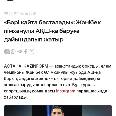
06:00, 07 Тамыз 2026
«Бәрі қайта басталады»: Жәнібек
Әлімханұлы АҚШ-қа баруға
дайындалып жатыр
АСТАНА. KAZINFORM — Қазақстандық боксшы, әлем
чемпионы Жәнібек Әлімханұлы жуырда АҚШ-қа
барып, алдағы жекпе-жектеріне дайындықты
жалғастыруды жоспарлап отыр. Бұл туралы
спортшының командасы
Instagram
парақшасында
хабарлады.