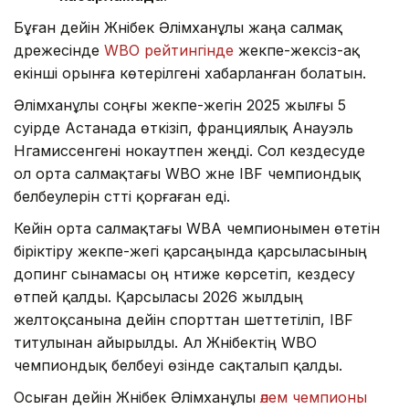
Бұған дейін Жәнібек Әлімханұлы жаңа салмақ
дәрежесінде
WBO рейтингінде
жекпе-жексіз-ақ
екінші орынға көтерілгені хабарланған болатын.
Әлімханұлы соңғы жекпе-жегін 2025 жылғы 5
сәуірде Астанада өткізіп, франциялық Анауэль
Нгамиссенгені нокаутпен жеңді. Сол кездесуде
ол орта салмақтағы WBO және IBF чемпиондық
белбеулерін сәтті қорғаған еді.
Кейін орта салмақтағы WBA чемпионымен өтетін
біріктіру жекпе-жегі қарсаңында қарсыласының
допинг сынамасы оң нәтиже көрсетіп, кездесу
өтпей қалды. Қарсыласы 2026 жылдың
желтоқсанына дейін спорттан шеттетіліп, IBF
титулынан айырылды. Ал Жәнібектің WBO
чемпиондық белбеуі өзінде сақталып қалды.
Осыған дейін Жәнібек Әлімханұлы
әлем чемпионы