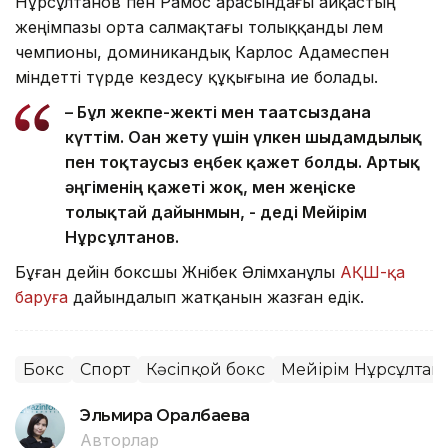
Нұрсұлтанов пен Рамос арасындағы айқастың
жеңімпазы орта салмақтағы толыққанды әлем
чемпионы, доминикандық Карлос Адамеспен
міндетті түрде кездесу құқығына ие болады.
– Бұл жекпе-жекті мен тағатсыздана
күттім. Оған жету үшін үлкен шыдамдылық
пен тоқтаусыз еңбек қажет болды. Артық
әңгіменің қажеті жоқ, мен жеңіске
толықтай дайынмын, - деді Мейірім
Нұрсұлтанов.
Бұған дейін боксшы Жәнібек Әлімханұлы
АҚШ-қа
баруға
дайындалып жатқанын жазған едік.
Бокс
Спорт
Кәсіпқой бокс
Мейірім Нұрсұлтан
Эльмира Оралбаева
Авторлар