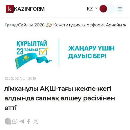
KAZINFORM
KZ
Сайлау-2026
Конституциялық реформа
Арнайы жо
Тренд:
10:23, 02 Ақпан 2019
Әлімханұлы АҚШ-тағы жекпе-жегі
алдында салмақ өлшеу рәсімінен
өтті