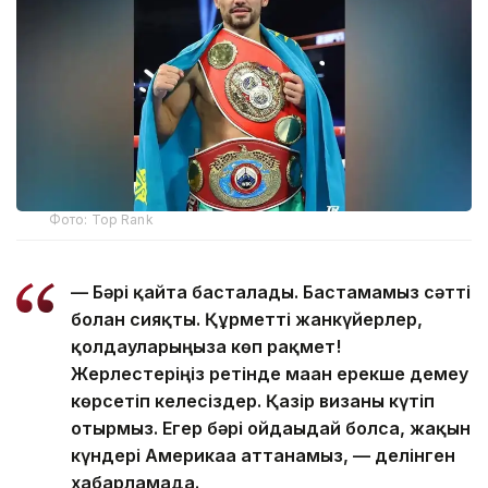
Фото: Top Rank
— Бәрі қайта басталады. Бастамамыз сәтті
болған сияқты. Құрметті жанкүйерлер,
қолдауларыңызға көп рақмет!
Жерлестеріңіз ретінде маған ерекше демеу
көрсетіп келесіздер. Қазір визаны күтіп
отырмыз. Егер бәрі ойдағыдай болса, жақын
күндері Америкаға аттанамыз, — делінген
хабарламада.