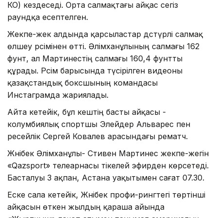
КО) кездеседі. Орта салмақтағы айқас сегіз
раундқа есептелген.
Жекпе-жек алдында қарсыластар дәстүрлі салмақ
өлшеу рәсімінен өтті. Әлімханұлының салмағы 162
фунт, ал Мартинестің салмағы 160,4 фунтты
құрады. Рәсім барысында түсірілген видеоны
қазақстандық боксшының командасы
Инстаграмда жариялады.
Айта кетейік, бұл кештің басты айқасы -
колумбиялық спортшы Элейдер Альварес пен
ресейлік Сергей Ковалев арасындағы рематч.
Жәнібек Әлімханұлы- Стивен Мартинес жекпе-жегін
«Qazsport» телеарнасы тікелей эфирден көрсетеді.
Басталуы 3 ақпан, Астана уақытымен сағат 07.30.
Еске сала кетейік, Жәнібек профи-рингтегі төртінші
айқасын өткен жылдың қараша айында