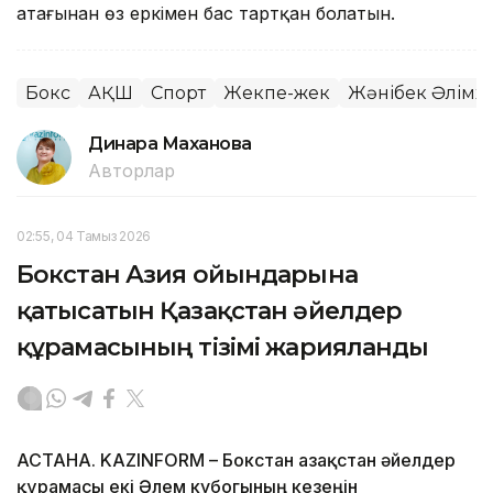
атағынан өз еркімен бас тартқан болатын.
Бокс
АҚШ
Спорт
Жекпе-жек
Жәнібек Әлімх
Динара Маханова
Авторлар
02:55, 04 Тамыз 2026
Бокстан Азия ойындарына
қатысатын Қазақстан әйелдер
құрамасының тізімі жарияланды
АСТАНА. KAZINFORM – Бокстан Қазақстан әйелдер
құрамасы екі Әлем кубогының кезеңін