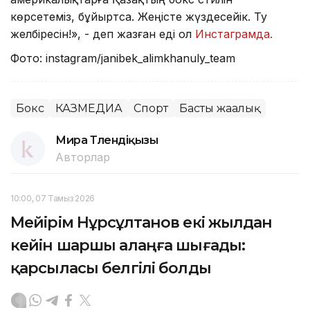
көрсетеміз, бұйыртса. Жеңісте жүздесейік. Ту
желбіресін!», - деп жазған еді ол
Инстаграмда.
Фото: instagram/janibek_alimkhanuly_team
Бокс
КАЗМЕДИА
Спорт
Басты жаңалық
Мира Төлендіқызы
Авторлар
10:00, 07 Тамыз 2026
Мейірім Нұрсұлтанов екі жылдан
кейін шаршы алаңға шығады:
қарсыласы белгілі болды