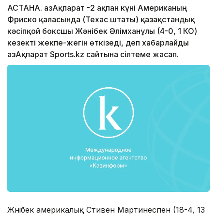
АСТАНА. ҚазАқпарат -2 ақпан күні Американың
Фриско қаласында (Техас штаты) қазақстандық
кәсіпқой боксшы Жәнібек Әлімханұлы (4-0, 1 КО)
кезекті жекпе-жегін өткізеді, деп хабарлайды
ҚазАқпарат Sports.kz сайтына сілтеме жасап.
Жәнібек америкалық Стивен Мартинеспен (18-4, 13