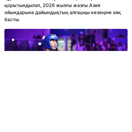
қорытындылап, 2026 жылғы жазғы Азия
ойындарына дайындықтың алғашқы кезеңіне аяқ
басты.
Фото: Ұлттық олимпиада комитеті
Бұл туралы ұлттық құраманың бас бапкері Елдос
Сайдалин Olympic.kz сайтына берген сұхбатында