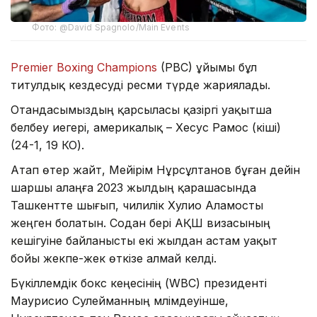
Фото: @David Spagnolo/Main Events
Premier Boxing Champions
(PBC) ұйымы бұл
титулдық кездесуді ресми түрде жариялады.
Отандасымыздың қарсыласы қазіргі уақытша
белбеу иегері, америкалық – Хесус Рамос (кіші)
(24-1, 19 КО).
Атап өтер жайт, Мейірім Нұрсұлтанов бұған дейін
шаршы алаңға 2023 жылдың қарашасында
Ташкентте шығып, чилилік Хулио Аламосты
жеңген болатын. Содан бері АҚШ визасының
кешігуіне байланысты екі жылдан астам уақыт
бойы жекпе-жек өткізе алмай келді.
Бүкіләлемдік бокс кеңесінің (WBC) президенті
Маурисио Сулейманның мәлімдеуінше,