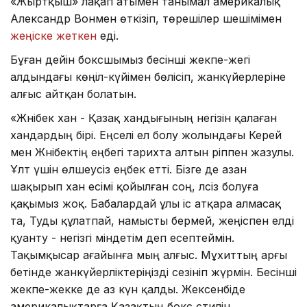
«Жыртқыш» лақап атымен танымал америкалық
Александр Вонмен өткізіп, төрешілер шешімімен
жеңіске жеткен
еді.
Бұған дейін боксшымыз бесінші жекпе-жегі
алдындағы көңіл-күйімен бөлісіп, жанкүйерлеріне
алғыс айтқан болатын.
«Жәнібек хан - Қазақ хандығының негізін қалаған
хандардың бірі. Еңселі ел болу жолындағы Керей
мен Жәнібектің еңбегі тарихта алтын әріппен жазулы.
Ұлт үшін өлшеусіз еңбек етті. Бізге де азан
шақырып хан есімі қойылған соң, әлсіз болуға
қақымыз жоқ. Бабалардай ұлы іс атқара алмасақ
та, Туды құлатпай, намысты бермей, жеңіспен елді
қуанту - негізгі міндетім деп есептеймін.
Тақымқысар ағайынға мың алғыс. Мұхиттың арғы
бетінде жанкүйерліктеріңізді сезініп жүрмін. Бесінші
жекпе-жекке де аз күн қалды. Жексенбіде
америкалықтарға Қазақтың бокс стилін