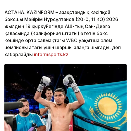
АСТАНА. KAZINFORM – Қазақстандық кәсіпқой
боксшы Мейірім Нұрсұлтанов (20-0, 11 КО) 2026
жылдың 19 қыркүйегінде АҚШ-тың Сан-Диего
қаласында (Калифорния штаты) өтетін бокс
кешінде орта салмақтағы WBC уақытша әлем
чемпионы атағы үшін шаршы алаңға шығады, деп
хабарлайды
informsports.kz.