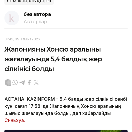
Әлем жаңалықтары
без автора
Авторлар
01:45, 09 Тамыз 2026
Жапонияның Хонсю аралының
жағалауында 5,4 балдық жер
сілкінісі болды
АСТАНА. KAZINFORM – 5,4 балдық жер сілкінісі сенбі
күні сағат 17:58-де Жапонияның Хонсю аралының
шығыс жағалауында болды, деп хабарлайды
Синьхуа.