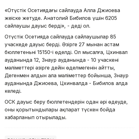
«Оңтүстік Осетиядағы сайлауда Алла Джиоева
жеңіске жетуде. Анатолий Бибилов үшін 6205
сайлаушы дауыс берді», - деді ол.
Оңтүстік Осетияда сайлауда сайлаушылар 85
учаскеде дауыс берді. Әзірге 27 мыңнан астам
бюллетеньнің 15150-і өңделді. Ол мысалға, Цхинвал
ауданында 12, Знаур ауданында - 10 учаскенің
мәліметтері әзірге дейін өңделмегенін айтты,
Дегенмен алдын ала мәліметтер бойынша, Знаур
ауданында Джиоева, Цхинвалда - Бибилов алда
келеді.
ОСК дауыс беру бюллетендерін одан әрі өңдеуде,
оның қорытындылары ақпарат түскен бойда
хабарланып отырылады.