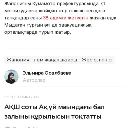
Жапонияның Кумамото префектурасында 7,1
магнитудалық жойқын жер сілкінісінен қаза
тапқандар саны
38 адамға жеткенін
жазған едік.
Мыңдаған тұрғын әлі де эвакуациялық
орталықтарда тұрып жатыр,
Жапония
Әлем жаңалықтары
Жер сілкінісі
Эльмира Оралбаева
Авторлар
05:19, 08 Тамыз 2026
АҚШ соты Ақ үй маңындағы бал
залының құрылысын тоқтатты