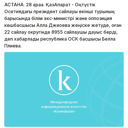
АСТАНА. 28 қараа. ҚазАқпарат - Оңтүстік
Осетиядағы президент сайлауы екінші турының
барысында білім экс-министрі және оппозиция
көшбасшысы Алла Джиоева жеңіске жетуде, оған
22 сайлау округінде 8955 сайлаушы дауыс берді,
деп хабарлады республика ОСК басшысы Белла
Плиева.