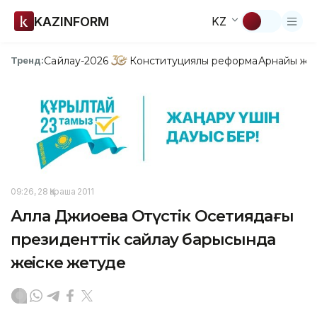
KAZINFORM
KZ
Сайлау-2026
Конституциялық реформа
Арнайы жо
Тренд:
09:26, 28 Қараша 2011
Алла Джиоева Оңтүстік Осетиядағы
президенттік сайлау барысында
жеңіске жетуде