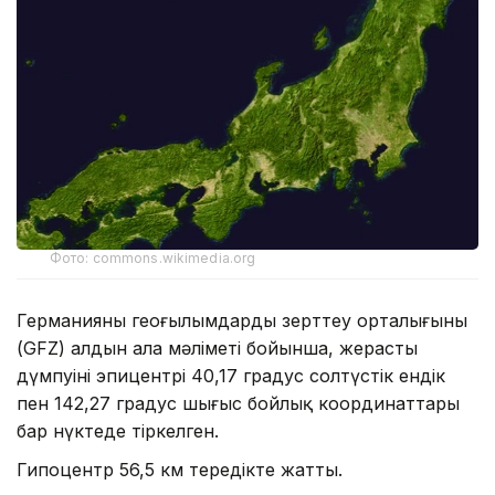
Фото: commons.wikimedia.org
Германияның геоғылымдарды зерттеу орталығының
(GFZ) алдын ала мәліметі бойынша, жерасты
дүмпуінің эпицентрі 40,17 градус солтүстік ендік
пен 142,27 градус шығыс бойлық координаттары
бар нүктеде тіркелген.
Гипоцентр 56,5 км тереңдікте жатты.