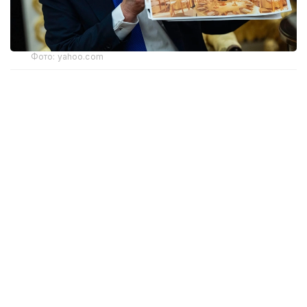
Фото: yahoo.com
Апелляциялық алқаның үш судьясының екеуі бұл
шешімді қолдады. Алайда тыйым тек жердің
үстіндегі жұмыстарға қатысты. Жобаның жерасты
бөлігінің құрылысы әзірге жалғаса береді. Онда
бомбадан қорғанатын баспана және басқа
да нысандар орналастырылмақ.
Дау Дональд Трамп әкімшілігі Ақ үйдің Шығыс
қанатын бұзып, Конгрестің алдын ала
мақұлдауынсыз құрылыс жұмыстарын бастағаннан
кейін туындады. Жобаға қарсы АҚШ-тың тарихи
мұрасын сақтау жөніндегі ұлттық қоры сотқа
шағым түсірді.