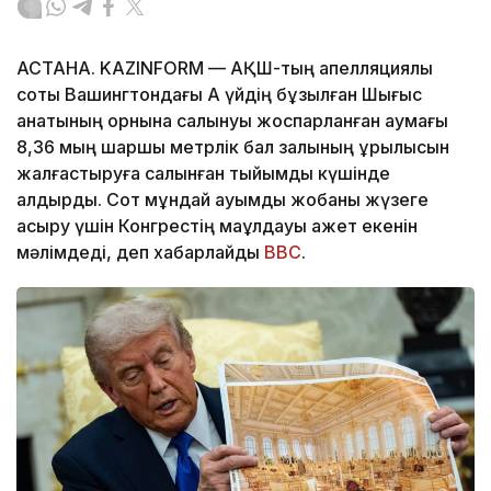
АСТАНА. KAZINFORM — АҚШ-тың апелляциялық
соты Вашингтондағы Ақ үйдің бұзылған Шығыс
қанатының орнына салынуы жоспарланған аумағы
8,36 мың шаршы метрлік бал залының құрылысын
жалғастыруға салынған тыйымды күшінде
қалдырды. Сот мұндай ауқымды жобаны жүзеге
асыру үшін Конгрестің мақұлдауы қажет екенін
мәлімдеді, деп хабарлайды
BBC
.