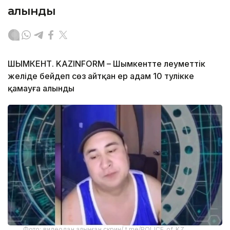
алынды
ШЫМКЕНТ. KAZINFORM – Шымкентте әлеуметтік
желіде бейәдеп сөз айтқан ер адам 10 тәулікке
қамауға алынды
Фото: видеодан алынған скрин/ t.me/POLICE_of_KZ