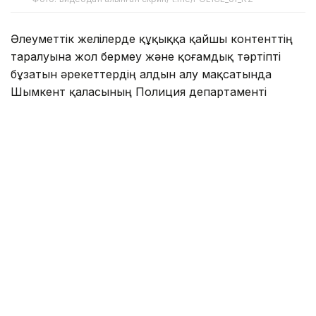
Әлеуметтік желілерде құқыққа қайшы контенттің
таралуына жол бермеу және қоғамдық тәртіпті
бұзатын әрекеттердің алдын алу мақсатында
Шымкент қаласының Полиция департаменті
әлеуметтік желілерге тұрақты түрде мониторинг
жүргізеді.
Кезекті мониторинг барысында 39 жастағы қала
тұрғыны Қуанышбек Умарбековтің TikTok әлеуметтік
желісіндегі тікелей эфирде балағат сөздер айтып,
қоғамдық тәртіпті бұзғаны анықталды.