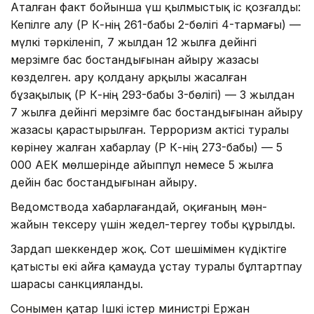
Аталған факт бойынша үш қылмыстық іс қозғалды:
Кепілге алу (ҚР ҚК-нің 261-бабы 2-бөлігі 4-тармағы) —
мүлкі тәркіленіп, 7 жылдан 12 жылға дейінгі
мерзімге бас бостандығынан айыру жазасы
көзделген. Қару қолдану арқылы жасалған
бұзақылық (ҚР ҚК-нің 293-бабы 3-бөлігі) — 3 жылдан
7 жылға дейінгі мерзімге бас бостандығынан айыру
жазасы қарастырылған. Терроризм актісі туралы
көрінеу жалған хабарлау (ҚР ҚК-нің 273-бабы) — 5
000 АЕК мөлшерінде айыппұл немесе 5 жылға
дейін бас бостандығынан айыру.
Ведомствода хабарлағандай, оқиғаның мән-
жайын тексеру үшін жедел-тергеу тобы құрылды.
Зардап шеккендер жоқ. Сот шешімімен күдіктіге
қатысты екі айға қамауда ұстау туралы бұлтартпау
шарасы санкцияланды.
Сонымен қатар Ішкі істер министрі Ержан