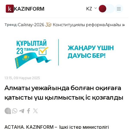
KAZINFORM
KZ
Сайлау-2026
Конституциялық реформа
Арнайы жо
Тренд:
13:15, 09 Наурыз 2025
Алматы әуежайында болған оқиғаға
қатысты үш қылмыстық іс қозғалды
АСТАНА. KAZINFORM – Ішкі істер министрлігі