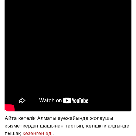
Айта кетелік Алматы әуежайында жолаушы
қызметкердің шашынан тартып, көпшілік алдында
пышақ
кезенген еді
.