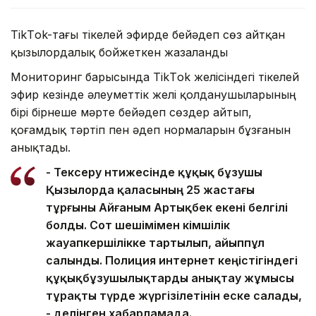
TikТok-тағы тікелей эфирде бейәдеп сөз айтқан
қызылордалық бойжеткен жазаланды
Мониторинг барысында TikТok желісіндегі тікелей
эфир кезінде әлеуметтік желі қолданушыларының
бірі бірнеше мәрте бейәдеп сөздер айтып,
қоғамдық тәртіп пен әдеп нормаларын бұзғанын
анықтады.
- Тексеру нәтижесінде құқық бұзушы
Қызылорда қаласының 25 жастағы
тұрғыны Айғаным Артықбек екені белгілі
болды. Сот шешімімен әкімшілік
жауапкершілікке тартылып, айыппұл
салынды. Полиция интернет кеңістігіндегі
құқықбұзушылықтарды анықтау жұмысы
тұрақты түрде жүргізілетінін еске салады,
- делінген хабарламада.