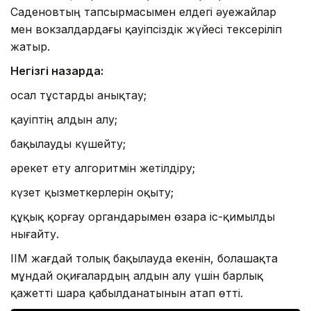
Саденовтың тапсырмасымен елдегі әуежайлар
мен вокзалдардағы қауіпсіздік жүйесі тексеріліп
жатыр.
Негізгі назарда:
осал тұстарды анықтау;
қауіптің алдын алу;
бақылауды күшейту;
әрекет ету алгоритмін жетілдіру;
күзет қызметкерлерін оқыту;
құқық қорғау органдарымен өзара іс-қимылды
нығайту.
ІІМ жағдай толық бақылауда екенін, болашақта
мұндай оқиғалардың алдын алу үшін барлық
қажетті шара қабылданатынын атап өтті.