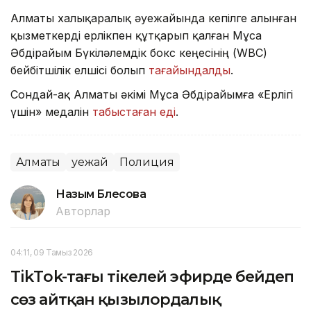
Алматы халықаралық әуежайында кепілге алынған
қызметкерді ерлікпен құтқарып қалған Мұса
Әбдірайым Бүкіләлемдік бокс кеңесінің (WBC)
бейбітшілік елшісі болып
тағайындалды
.
Сондай-ақ Алматы әкімі Мұса Әбдірайымға «Ерлігі
үшін» медалін
табыстаған еді
.
Алматы
Әуежай
Полиция
Назым Бөлесова
Авторлар
04:11, 09 Тамыз 2026
TikТok-тағы тікелей эфирде бейәдеп
сөз айтқан қызылордалық