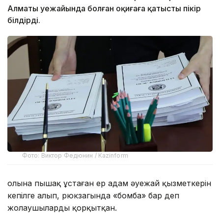
Алматы әуежайында болған оқиғаға қатысты пікір
білдірді.
Фото: Виктор Федюнин / Kazinform
Қолына пышақ ұстаған ер адам әуежай қызметкерін
кепілге алып, рюкзагында «бомба» бар деп
жолаушыларды қорқытқан.