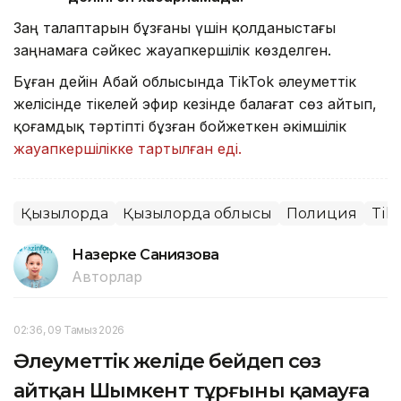
Заң талаптарын бұзғаны үшін қолданыстағы
заңнамаға сәйкес жауапкершілік көзделген.
Бұған дейін Абай облысында TikTok әлеуметтік
желісінде тікелей эфир кезінде балағат сөз айтып,
қоғамдық тәртіпті бұзған бойжеткен әкімшілік
жауапкершілікке тартылған еді.
Қызылорда
Қызылорда облысы
Полиция
Tik
Назерке Саниязова
Авторлар
02:36, 09 Тамыз 2026
Әлеуметтік желіде бейәдеп сөз
айтқан Шымкент тұрғыны қамауға