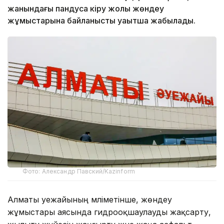
жанындағы пандусқа кіру жолы жөндеу
жұмыстарына байланысты уақытша жабылады.
Фото: Александр Павский/Kazinform
Алматы әуежайының мәліметінше, жөндеу
жұмыстары аясында гидрооқшаулауды жақсарту,