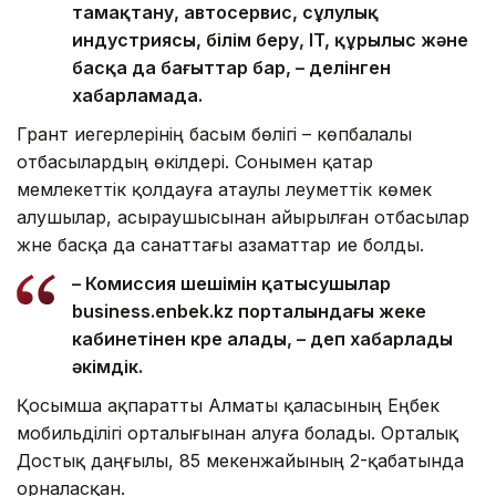
тамақтану, автосервис, сұлулық
индустриясы, білім беру, IT, құрылыс және
басқа да бағыттар бар, – делінген
хабарламада.
Грант иегерлерінің басым бөлігі – көпбалалы
отбасылардың өкілдері. Сонымен қатар
мемлекеттік қолдауға атаулы әлеуметтік көмек
алушылар, асыраушысынан айырылған отбасылар
және басқа да санаттағы азаматтар ие болды.
– Комиссия шешімін қатысушылар
business.enbek.kz порталындағы жеке
кабинетінен көре алады, – деп хабарлады
әкімдік.
Қосымша ақпаратты Алматы қаласының Еңбек
мобильділігі орталығынан алуға болады. Орталық
Достық даңғылы, 85 мекенжайының 2-қабатында
орналасқан.