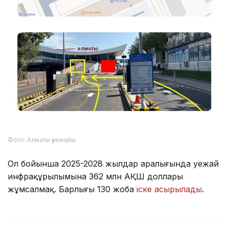
Фото: Алматы әуежайы
Ол бойынша 2025-2028 жылдар аралығында әуежай
инфрақұрылымына 362 млн АҚШ доллары
жұмсалмақ. Барлығы 130 жоба
іске асырылады
.