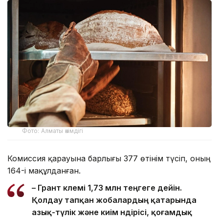
Фото: Алматы әкімдігі
Комиссия қарауына барлығы 377 өтінім түсіп, оның
164-і мақұлданған.
– Грант көлемі 1,73 млн теңгеге дейін.
Қолдау тапқан жобалардың қатарында
азық-түлік және киім өндірісі, қоғамдық