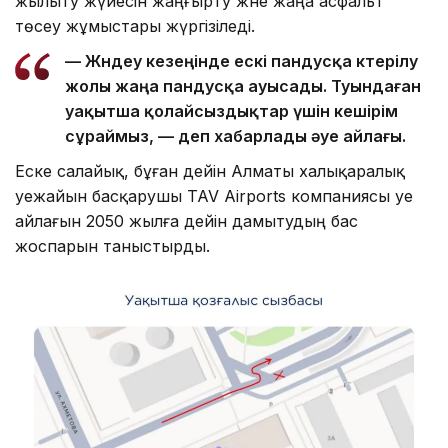
жылыту жүйесін жаңғырту және жаңа асфальт
төсеу жұмыстары жүргізіледі.
— Жөндеу кезеңінде ескі пандусқа көтерілу
жолы жаңа пандусқа ауысады. Туындаған
уақытша қолайсыздықтар үшін кешірім
сұраймыз, — деп хабарлады әуе айлағы.
Еске салайық, бұған дейін Алматы халықаралық
әуежайын басқарушы TAV Airports компаниясы әуе
айлағын 2050 жылға дейін дамытудың бас
жоспарын таныстырды.