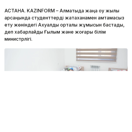
АСТАНА. KAZINFORM – Алматыда жаңа оқу жылы
қарсаңында студенттерді жатақханамен қамтамасыз
ету жөніндегі Ахуалдық орталық жұмысын бастады,
деп хабарлайды Ғылым және жоғары білім
министрлігі.
Фото: Берік Асыловтың әлеуметтік желісінен