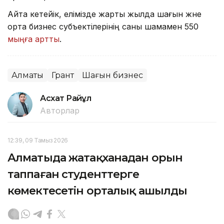
Айта кетейік, елімізде жарты жылда шағын және
орта бизнес субъектілерінің саны шамамен 550
мыңға артты
.
Алматы
Грант
Шағын бизнес
Асхат Райқұл
Авторлар
12:39, 09 Тамыз 2026
Алматыда жатақханадан орын
таппаған студенттерге
көмектесетін орталық ашылды