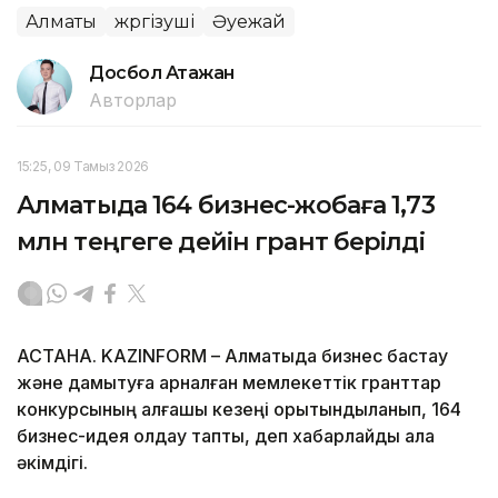
Алматы
жүргізуші
Әуежай
Досбол Атажан
Авторлар
15:25, 09 Тамыз 2026
Алматыда 164 бизнес-жобаға 1,73
млн теңгеге дейін грант берілді
АСТАНА. KAZINFORM – Алматыда бизнес бастау
және дамытуға арналған мемлекеттік гранттар
конкурсының алғашқы кезеңі қорытындыланып, 164
бизнес-идея қолдау тапты, деп хабарлайды қала
әкімдігі.