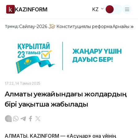
KAZINFORM
KZ
Сайлау-2026
Конституциялық реформа
Арнайы жо
Тренд:
17:22, 14 Тамыз 2025
Алматы әуежайындағы жолдардың
бірі уақытша жабылады
АЛМАТЫ. KAZINFORM — «Ақсұңқар» қонақ үйінің